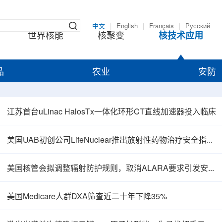
中文
|
English
|
Français
|
Русский
世界核能
核聚变
核技术应用
品
农业
安防
江苏首台uLinac HalosTx一体化环形CT直线加速器投入临床
美国UAB初创公司LifeNuclear推出放射性药物治疗安全指导平台TheraGuide
美国核管会拟调整辐射防护规则，取消ALARA要求引发安全争议
美国Medicare人群DXA筛查近二十年下降35%