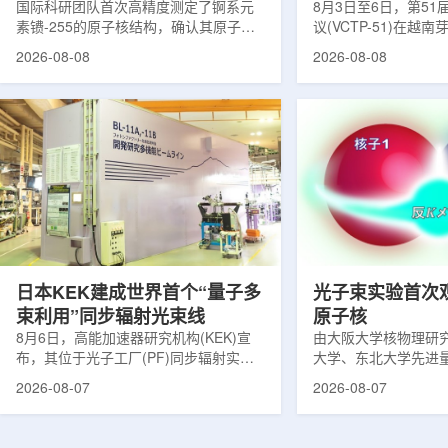
提供新线索
国际科研团队首次高精度测定了锕系元
南理论物理会议
8月3日至6日，第5
素镄-255的原子核结构，确认其原子核
议(VCTP-51)在越
呈明显的长椭球形，类似橄榄球。这项
核研究所理论物理实
2026-08-08
2026-08-08
研究发表于《物理评论快报》，由德国
验室的科研人员组成
美因茨约翰内斯·古腾堡大学、亥姆霍兹
南、德国、印度、中
美因茨研究所、瑞典哥德堡大学等18家
罗斯、台湾、菲律宾
机构合作完成。研究结果不仅修正了以
区的170余名学者开
往标准数据表中部分不合理的核性质数
题覆盖高能物理、核
值，也为现代原子核理论模型提供了关
和宇宙学等多个理论
键实验验证。镄是自然界中不存在的人
时涉及超越标准模型
工合成重元素，镄-255含有100个质子
量子光学与量子信息
和155个中子，实验获取极为困难。研究
分子等交叉研究领域。
团...
日本KEK建成世界首个“量子多
光子束实验首次
束利用”同步辐射光束线
原子核
8月6日，高能加速器研究机构(KEK)宣
由大阪大学核物理研
布，其位于光子工厂(PF)同步辐射实验
大学、东北大学先进
装置的BL-11A和BL-11B光束线已建成世
心、高丽大学、岐阜
2026-08-07
2026-08-07
界首个量子多束利用光束线，可实现硬X
理研究所、理化学研
射线与软X射线两束光束的同步利用。据
台湾中央研究院和加
介绍，BL-11A和BL-11B由同步辐射学术
学等机构研究人员组