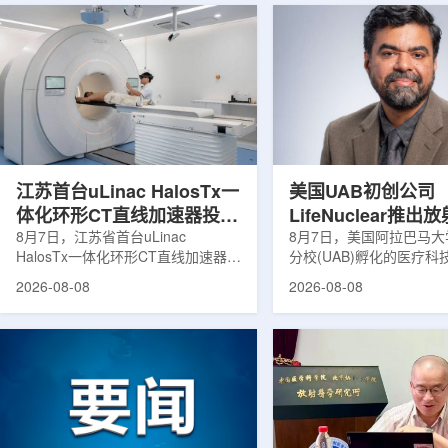
江苏首台uLinac HalosTx一
美国UAB初创公司
体化环形CT直线加速器投入
LifeNuclear推
临床
8月7日，江苏省首台uLinac
治疗安全指导平台
8月7日，美国阿拉巴马
HalosTx一体化环形CT直线加速器在
分校(UAB)孵化的医疗
TheraGuide
南京医科大学第三附属医院(常州二
LifeNuclear宣布推出数
2026-08-08
2026-08-08
院)正式投入临床应用。该设备将诊
TheraGuide，用于帮
断级CT与环形加速器集成于同一平
药物癌症治疗的患者在出
台，推动区域肿瘤放射治疗由传统分
遵循辐射安全指导。放射
步定位向同台实时模式转变。放射治
通过使用放射性药物靶向
疗是肿瘤治疗的重要方式之一。传统
尽量减少周围健康组织损
分体式放疗流程中，患者通常需要在
挥治疗作用。随着该疗法
CT室与治疗室之间转运，治疗计划
大，患者在治疗后通常需
也多依据此前采集的静态影像制定。
行较为复杂的书面说明，