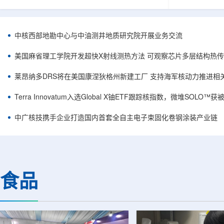
相关登记依据俄罗斯政府第878号和第719号决议
舰Aurora铀
完成。至此，Helix成为俄罗斯首款、也是目前唯
1300标准含indi
一被纳入上述国家注册名录的3D扫描仪。
498万磅。公
RangeVision Helix由俄罗斯国家原子能公司增材
孔、总进尺约2
中核西部地勘中心与中油测井地质研究院开展业务交流
制造合作伙伴RangeVision研发制造。自2025年
州审批通过后开
以来，该公司成为唯一纳入俄罗斯国家原子能公
研。技术端近期增补Y
美国麻省理工学院开发超快X射线测热方法 可观察芯片多层结构热
司增材制造生态系统的俄罗斯3D扫描...
Services，并扩
莱昂纳多DRS将在美国康涅狄格州新建工厂 支持海军核动力推进相
Terra Innovatum入选Global X铀ETF跟踪核指数，微堆SOLO
中广核技携手企业打造国内首套全自主电子束固化卷钢涂装产业链
食品