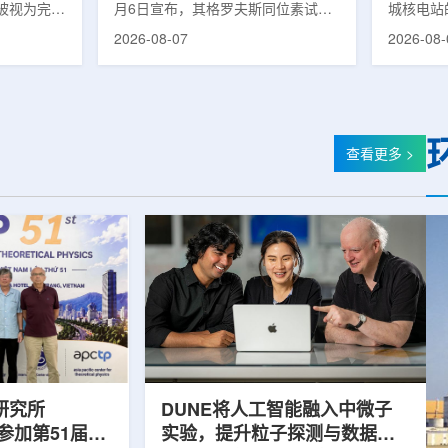
被视为完善
月6日宣布，其格罗夫斯同位素试验
城核电站
体系的关键
反应堆已在低功率状态下实现可控自
生产用于
2026-08-07
2026-08-
政支持方向
持核链式反应，达到首次临界。这一
镥-177
模国家拨款
进展距离该项目破土动工不到一年。
进口该原
市8月6日
格罗夫斯同位素试验反应堆设施(图
企业如Cel
月完成质子
片：格罗夫斯)格罗夫斯低功率试验
了成本压
及基本规划
反应堆位于美国得克萨斯州洛克哈
内普遍认
家拨款。不
特，是美国能源部反应堆试点计划下
元化的供
查看更多 >
称，难以单
首个在私人土地上实现临界的反应
计划的首
资金。此
堆。根据奥克洛介绍，该设施从未开
化生产，
设质子治疗
发土地起步建设，完成了土建开挖、
产，并在
区域内完成
工程建设、组件制造或采购、燃料配
后，韩国
置及...
围至钴...
研究所
DUNE将人工智能融入中微子
团参加第51届越
实验，提升粒子探测与数据处