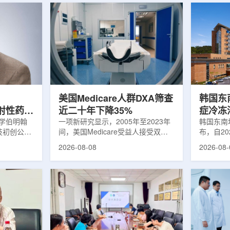
美国Medicare人群DXA筛查
韩国东
出放射性药物
近二十年下降35%
症冷冻
大学伯明翰
一项新研究显示，2005年至2023年
100例
韩国东南
科技初创公司
间，美国Medicare受益人接受双能X
布，自2
字化平台
射线吸收测定(DXA)检查的比例明显
以来，中
2026-08-08
2026-08-
助接受放射性
下降，降幅达35%。DXA常用于骨密
术，共为
院后理解并
度检测和骨质疏松相关筛查，研究结
冷冻消融
性药物疗法
果提示，不同人群之间的筛查可及性
法。治疗
癌细胞，在
差异正在扩大。研究人员分析了超过
成像引导
伤的同时发
500万名Medicare受益人的理赔数
瘤部位，
应用范围扩
据。结果显示，DXA使用率从2005
的超低温
要阅读并执
年的每10万名受益人7255次，下降
死。由于
这对部分患
至2023年的每10万名受益人4690
作用，该