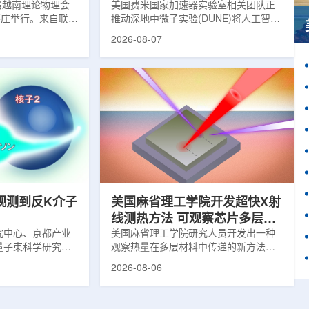
1届越南理论物理会
理能力
美国费米国家加速器实验室相关团队正
南芽庄举行。来自联合
推动深地中微子实验(DUNE)将人工智能
验室和信息技术实
和机器学习工具融入实验设计、探测器
2026-08-07
代表团参会，与越
运行与数据分析流程，以提升中微子相
国、巴基斯坦、俄
互作用识别、事件分类和探测器管理能
和日本等国家和地
力。DUNE位于长基线中微子设施，目
展交流。本届会议议
前已开始安装大型中微子探测器模块的
物理、凝聚态物理
结构元件。该实验由近探测器和远探测
物理前沿方向，同
器组成：近探测器位于费米实验室，远
物理、分子物理、
探测器设在南达科他州桑福德地下研究
、生物材料和生物
设施地下约1英里处。两个探测器都将采
广泛的议程...
用液氩时间投影室技术，用于记录中微
子...
观测到反K介子
美国麻省理工学院开发超快X射
线测热方法 可观察芯片多层结
究中心、京都产业
构热传递
美国麻省理工学院研究人员开发出一种
量子束科学研究中
观察热量在多层材料中传递的新方法，
大学、中国近代物
可用于精确测量计算机芯片等电子器件
2026-08-06
究所、京都大学、
内部的热流变化。相关研究成果已发表
拿大萨斯喀彻温大
于《自然通讯》。随着计算机芯片尺寸
成的
不断缩小、功率密度持续提高，器件过