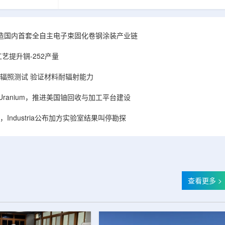
hhattisgarh新
安全和防护管理办法》第五十四条有关规定，现
为该时间表偏晚
将各省级生态环境主管部门报送的、已获得豁免
采矿集群若延期
备案证明文件的活动，以及活动中涉及的射线装
PHWR机组约
置、放射源或非密封放射性物质予以公告。随公
造国内首套全自主电子束固化卷钢涂装产业链
CIL仅能满足约
告发布的汇总表共列出66项备案记录，涉及山
应降低进口依
东、天津、上海、河北、四川、甘肃、安徽、河
艺提升锎-252产量
组建合资企业参股
南、辽宁等地相关单位。备案内容涵盖...
样品辐照测试 验证材料耐辐射能力
ISA Uranium，推进美国铀回收与加工平台建设
Industria公布加方实验室结果叫停勘探
查看更多 >