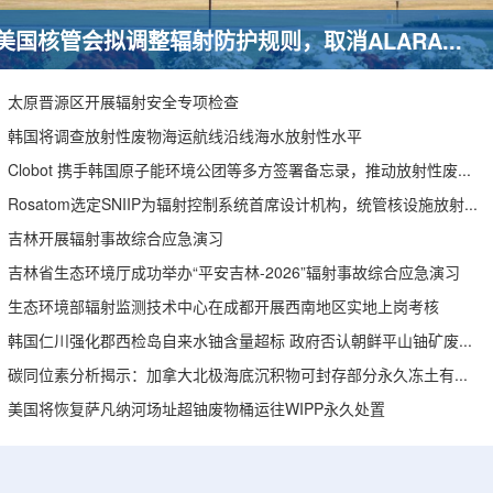
美国核管会拟调整辐射防护规则，取消ALARA要求引发安全争议
太原晋源区开展辐射安全专项检查
韩国将调查放射性废物海运航线沿线海水放射性水平
Clobot 携手韩国原子能环境公团等多方签署备忘录，推动放射性废物安全管理多机型机器人示范
Rosatom选定SNIIP为辐射控制系统首席设计机构，统管核设施放射仪表标准化与进口替代保障
吉林开展辐射事故综合应急演习
吉林省生态环境厅成功举办“平安吉林-2026”辐射事故综合应急演习
生态环境部辐射监测技术中心在成都开展西南地区实地上岗考核
韩国仁川强化郡西检岛自来水铀含量超标 政府否认朝鲜平山铀矿废水影响
碳同位素分析揭示：加拿大北极海底沉积物可封存部分永久冻土有机碳
美国将恢复萨凡纳河场址超铀废物桶运往WIPP永久处置