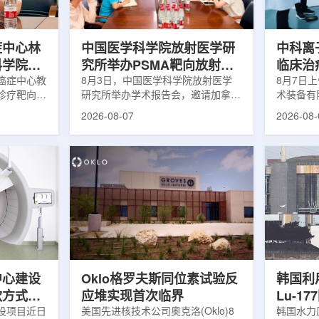
解和操作难
次。相关研究已发表于
减少对周
lear由
《Osteoporosis International》。下
术后较快
降幅度在人群之间并不均衡。...
接受治疗的
症中心林
中国医学科学院放射医学研
中科离
科学院放
究所举办PSMA靶向放射性
临床治
学术交流
癌症中心教
药物学术报告会
8月3日，中国医学科学院放射医学
8月7日
诊疗靶向放
研究所举办学术报告会，邀请加拿大
术装备有
导/参与发
温哥华不列颠哥伦比亚癌症中心林国
回旋质子
2026-08-07
2026-08-
论文，提交
贤教授作题为《用于前列腺癌诊断与
中心完成
专利申请，
治疗的前列腺特异性膜抗原靶向放射
这是国内
的临床转
性药物开发》的学术报告。报告会采
治疗系统
报告会上，
取线上线下结合方式举行，放射所部
肺癌患者
年的前沿探
分科研人员和研究生参加。林国贤教
系统，搭
腺癌靶点
授长期从事肿瘤诊疗靶向放射性药物
SC24
展：一是F-
开发研究，已主导或参与发表135余
射野、3
显像剂的分子
篇同行评议期刊论文，提交30余项
疗全程依
过理性优化
放射性药物相关专利申请，并完成7
准定位，
77标记治
款自研放射性药物的临床转化，应用
疗。设备
.
于多...
件运...
中心建设
Oklo格罗夫斯同位素试验反
韩国利
款方式调
应堆实现首次临界
Lu-1
设项目近日
美国先进核技术公司奥克洛(Oklo)8
韩国水力原