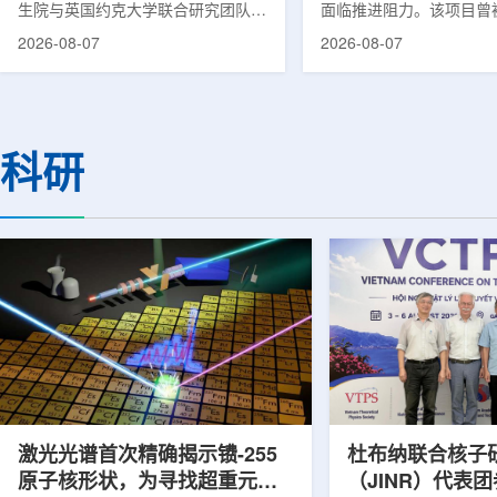
生院与英国约克大学联合研究团队宣
面临推进阻力。该项目曾
布，已建立一种利用正电子三光子衰
韩国东南部区域癌症治疗
2026-08-07
2026-08-07
变的新型几何成像原理，并首次成功
环节，但由于政府医疗财
验证正电子素比率成像(PRI)技术。
发生变化，单独获得大规
该方法可结合现有临床PET显像剂使
的难度明显上升。据蔚山
用，有望为核医学影像提供观察组织
消息，蔚山市已于去年3
微环境的新手段。利用正电子-3光子
治疗中心建设可行性研究
科研
衰变的下一代核医学成像概念图目前
制定服务，并开始争取国
临床PET扫描主要利用正电子双光子
过，韩国保健福祉部回复
湮灭过程显示药物在体内的分布和积
独为蔚山市提供大型项目
累情况，但对组织缺氧等与疾病恶性
前，蔚山市曾计划通过建
程度相关的微环境信息捕捉有限。...
中心，构建癌症患者可在
手术...
激光光谱首次精确揭示镄-255
杜布纳联合核子
原子核形状，为寻找超重元素
（JINR）代表