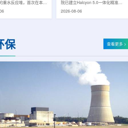
的重水反应堆，首次在本土
院已建立Halcyon 5.0一体化精准放
癌症治疗的放射性同位素
射治疗解决方案，并开始全面用于患
06
2026-08-06
(Lu-177)。目前韩国完全依赖
者治疗。该系统将高清高速图像采
料，这给当地的放射性药物
集、六自由度患者位置校正和无标记
lbion和FutureChem带来
实时运动管理整合到同一治疗流程
力和供应不稳定因素。行业
中，用于提升图像引导放射治疗的精
为国内生产将有助于构建多
准度和安全性。此次实施方案以
环保
应链并缩短运输时间。此次
Halcyon系统软件5.0版本为基础，集
查看更多 >
要目标是实现镥-177的商业
成高分辨率锥形束CT成像系统
预计在2028年进行试生
HyperSight、六自由度患者定位台
2031年开始全面量产。之
Dynamic Couch，以及表面引导放
水力原子力还将扩大生产范
射治疗系统IDENTIFY。亚洲大学医
院表示，该院是韩国首...