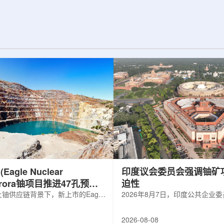
d合作组，首次利用光子
热正成为限制性能提升的重要因素。传
K介子的原子核。这
统热流测量方法在面对真实电子器件的
子原子核的存在提供
多层结构时存在局限，例如常用的时域
为理解高密度核物
热反射法难以区分不同材料层中的热传
构提供了重要线
输情况，红外成像等方法也难以在微小
兵库县大型同步辐
尺度上捕捉快速变化。为解决这一问
题...
agle Nuclear
印度议会委员会强调铀矿
Aurora铀项目推进47孔预可
迫性
铀供应链背景下，新上市的Eagle
2026年8月7日，印度公共企业
ergy Corp.凭借其号称全美最大常规
扩能进展的报告中指出，印度铀
indicated铀矿藏进入行业视野。其旗
需加速。DAE承诺UCIL到203
2026-08-08