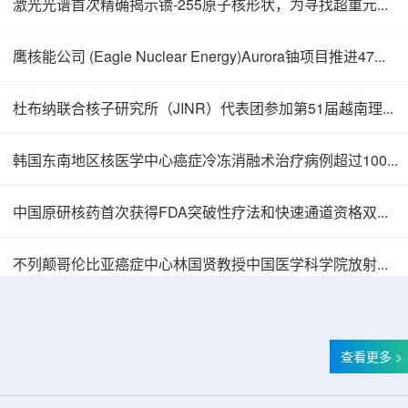
激光光谱首次精确揭示镄-255原子核形状，为寻找超重元素提供新线索
鹰核能公司 (Eagle Nuclear Energy)Aurora铀项目推进47孔预可研钻探
杜布纳联合核子研究所（JINR）代表团参加第51届越南理论物理会议
韩国东南地区核医学中心癌症冷冻消融术治疗病例超过100例
中国原研核药首次获得FDA突破性疗法和快速通道资格双重认定
中核辐智正式设立 中国同辐持股90%打通核医
不列颠哥伦比亚癌症中心林国贤教授中国医学科学院放射医学研究所开展学术交流
查看更多 >