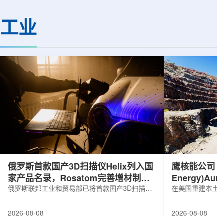
基础设施网络合作建设。该网络由大学
LEPS2/Solenoi
联合使用机构及联合使用、联合研究中
束实验观测到含有反
工业
心的同步辐射装置组成，定位为科研和
一成果为确认反K介
教育基础设施。新光束线的主要特点在
了新的实验证据，也
于，可在同一实验条件下同时使用硬X射
质和中性子星内部结
线和软X射线，完成过去需要分别开展的
索。研究团队在日本
观...
射设施SP...
俄罗斯首款国产3D扫描仪Helix列入国
鹰核能公司 (E
家产品名录，Rosatom完善增材制造
Energy)
技术链
俄罗斯联邦工业和贸易部已将首款国产3D扫描仪
研钻探
在美国重建本土
RangeVision Helix列入俄罗斯电子产品统一注册
Nuclear En
名录，以及经确认的俄罗斯制造工业产品名录。
measured+
2026-08-08
2026-08-08