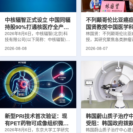
在肿瘤退缩、患者体重变化等情况
者和护理人员而言存在理
下，既往影像可能难以完全反映治疗
度。雷莫·乔治博士LifeNuc
当天的实际...
UAB...
中核辐智正式设立 中国同辐
不列颠哥伦比亚癌
持股90%打通核医疗全产业
国贤教授中国医学
链
2026年8月6日，中核辐智(北京)科
射医学研究所开展
林国贤：不列颠哥伦比亚
技有限公司(以下简称：中核辐智)正
授，其研究聚焦各类肿瘤
式设立。公司由中国同辐股份有限公
射性药物开发，迄今已主
2026-08-08
2026-08-07
司(以下简称：中国同辐)与中核(浙
表135余篇同行评议期刊
江)科创有限公司(以下简称：中核浙
30余项放射性药物相关
创)共同出资组建，中国同辐持股
完成自研7款放射性药物
90%，中核浙创持股10%。中核辐智
化，用于多种肿瘤诊疗。
将承接中国同辐核医学发展中心业
林国贤教授基于其团队多
务，锚定智慧核医疗赛道深耕布局。
索，系统梳理了针对前列
公司以智慧核医学物联系统为核心载
PSMA的核药相关研究进
体，打通核医疗全产业链条，构建智
18标记PSMA靶向PET
慧核医学系统+核药+装备+服务协同
设计与临床优势;二是通
发展模式，推动业务从单一产品供给
分子结构，大幅提高Lu-1
向全价值链整合...
疗性核药的肿瘤靶向性，..
新型PRI技术首次验证：现
韩国蔚山质子治疗
有PET药物可成像组织微环
受阻：韩国政府拨
境
2026年8月6日，东京大学工学研究
整影响项目推进
韩国蔚山质子治疗中心建