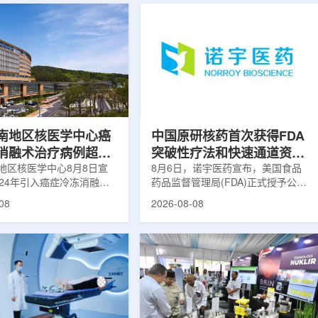
南地区核医学中心癌
中国原研核药首次获得FDA
消融术治疗病例超过
突破性疗法和快速通道资格
地区核医学中心8月8日宣
双重认定
8月6日，诺宇医药宣布，美国食品
024年引入癌症冷冻消融术
药品监督管理局(FDA)正式授予公司
心已完成超过100例相关手
自主研发的68Ga-NYM096突破性疗
08
2026-08-08
104名癌症患者提供治疗。
法认定(Breakthrough Therapy
术是一种微创肿瘤治疗方
Designation, BTD)及快速通道资格
过程中，医生在CT或超声
认定(Fast Track Designation,
下，将细治疗针精准插入肿
FTD)。这是原研核药领域中国首个
通过零下40摄氏度或更低
获得美国 FDA 突破性疗法认定、首
冷冻病灶，使癌细胞发生坏
个同时获得 FDA 突破性疗法与快速
低温冷冻本身具有一定麻醉
通道双项认定的产品，创造了核药领
技术有助于减轻患者疼痛，
域里程碑式突破。68Ga-NYM096是