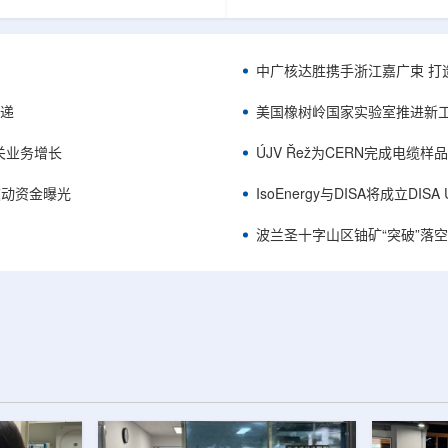
项目位于俄勒冈—内华达边境，按S-K
能及在Jharkhand、Rajasthan、C
cated资源3275万磅、inferred
建项目将产量翻倍，但委员会认
司已递交许可申请，计划打47个
——NPCIL未来十年装机大增，
.7万英尺的预可研钻探，待联邦与
将拉长进口燃料战略敏感期。目前
中广核达胜携手浙江嘉广束 打
工，预计2027年下半年完成预可
25GWe年需U3O8约5400吨，U
ukuskokon Professional
30%，须靠加速国产与多元化供
传递
美国橡树岭国家实验室推进新工
大与BBA USA、SLR I...
赖。委员会支持UCIL与NTPC
海外铀...
关业务增长
ÚJV Řež为CERN完成电缆
™获被动资金曝光
IsoEnergy与DISA将成立D
波兰圣十字山区铀矿“突破”落空，