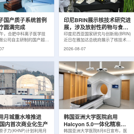
围正常组织的损伤，并促进
一款特异性结合CAⅨ的肾癌小分子
恢复。据该中心介绍，目前
诊断核药，适用于疑似或确认转移性
患者中，肝...
肾透明细胞癌(cl...
子国产质子系统首例
印尼BRIN展示核技术研究进
疗圆满完成
展，涉及放射性药物与食品
上午，合肥中科离子医学技
辐照应用
印度尼西亚国家研究与创新局(BRIN)
限公司自主研制的国产超导
近日在雅加达总统府展示了核技术研
治疗系统，在合肥离子医学
究成果。BRIN局长阿里夫·萨特里亚
07
2026-08-07
首例临床试验受试者治疗。
表示，相关技术属于和平利用核能范
首台国产超导回旋质子放射
畴，应用方向不仅包括能源，也覆盖
的重要突破。本例受试者为
粮食和健康等领域。在健康领域，
。试验所用的超导质子治疗
BRIN正在开发用于核医学的放射性
载中科离子自主研发的
药物。这类药物含有放射性物质，可
0超导回旋加速器，具有超大照
用于癌症诊断和治疗。阿里夫表示，
60°全周束流配送能力。治
放射性药物研发对癌症识别和治疗具
托多模融合4D图像引导精
有重要意义。在食品领域，BRIN将
能实现动态适配、精准治
核技术用于食品保鲜，重点包括出口
运行平稳低噪，治疗控制软
水果的辐照处理。阿里夫介绍，一些
进口国要...
用月城重水堆推进
韩国亚洲大学医院启用
77国内首次商业化生产
Halcyon 5.0一体化精准放
子力(KHNP)计划利用月
射治疗方案
韩国亚洲大学医院8月6日宣布，医