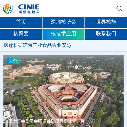
首页
深圳核博会
世界核能
核聚变
核技术应用
联系我们
医疗
科研
环保
工业
食品
农业
安防
头条
中核辐智正式设立 中国同辐持股90%打通核医疗全产业链