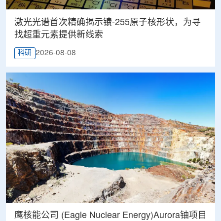
激光光谱首次精确揭示镄-255原子核形状，为寻
找超重元素提供新线索
2026-08-08
科研
鹰核能公司 (Eagle Nuclear Energy)Aurora铀项目