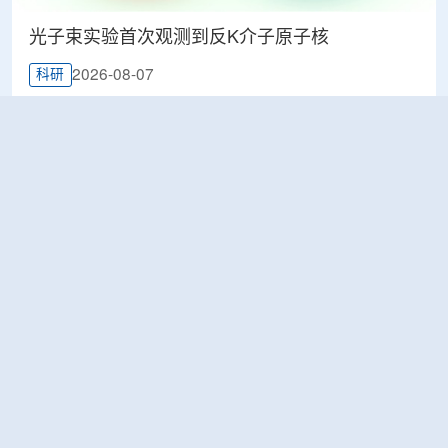
光子束实验首次观测到反K介子原子核
2026-08-07
科研
韩国忠清北道上半年农水产品放射性检测结果达
标