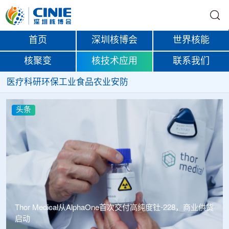
首页
深圳核博会
世界核能
核聚变
核技术应用
联系我们
医疗
科研
环保
工业
食品
农业
安防
头条
中广核达胜携手浙江嘉广束 打造国内首套全自主电子束固
化卷钢涂装产业链