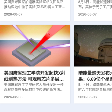
理能力
美国费米国家加速器实验室相关团队正
8月6日，高能加速器研
推动深地中微子实验(DUNE)将人工智能
布，其位于光子工厂(
和机器学习工具融入实验设计、探测器
装置的BL-11A和BL
2026-08-07
2026-08-07
运行与数据分析流程，以提升中微子相
界首个量子多束利用
互作用识别、事件分类和探测器管理能
射线与软X射线两束
力。DUNE位于长基线中微子设施，目
介绍，BL-11A和BL
前已开始安装大型中微子探测器模块的
基础设施网络合作建
结构元件。该实验由近探测器和远探测
联合使用机构及联合
器组成：近探测器位于费米实验室，远
心的同步辐射装置组
探测器设在南达科他州桑福德地下研究
教育基础设施。新光
设施地下约1英里处。两个探测器都将采
于，可在同一实验条
用液氩时间投影室技术，用于记录中微
线和软X射线，完成
子...
观...
美国麻省理工学院开发超快X射
暗能量巡天发布
线测热方法 可观察芯片多层结
果：6.69亿个
构热传递
美国麻省理工学院研究人员开发出一种
束宇宙加速膨胀
8月4日，暗能量巡天项
观察热量在多层材料中传递的新方法，
时六年的暗能量探测
可用于精确测量计算机芯片等电子器件
形成18篇相关论文，基于
2026-08-06
2026-08-06
内部的热流变化。相关研究成果已发表
年间获取的近30万张
于《自然通讯》。随着计算机芯片尺寸
6.69亿个星系、数千
不断缩小、功率密度持续提高，器件过
多颗超新星的信息，