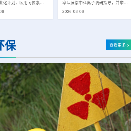
业化计划，医用同位素
率队莅临中科离子调研指导，并举行
(Lu-177)被列为首个商业化目
座谈交流。市人大常委会副主任雍凤
06
2026-08-06
韩国水力与原子能公司表
山，市政协秘书长苏祥、市产投集团
先实现Lu-177商业化生
董事长江鑫、市政协教科卫体委主任
还可能将产品范围扩大至
张晓峰、市工信局副局长郭梅参加。
氚-3和氦-3等同位素。Lu-
中国科学院合肥物质科学研究院副院
当前全球放射性药物市场中应
长宋云涛，中科离子董事长刘璐，总
环保
治疗性放射性同位素，可用
经理陈永华，副总经理丁开忠、李
查看更多 >
癌、神经内分泌肿瘤等疾病
俊、光若怀陪同。韩冰一行详细了解
性药物。此前，韩国所需
中科离子产业布局、经营情况，重点
7完全依赖进口。由于其半衰
围绕核医疗及高端装备关键技术突
.6天，从生产、运输到药物
破、成果转化落地及产业化发展等方
给药...
面开...