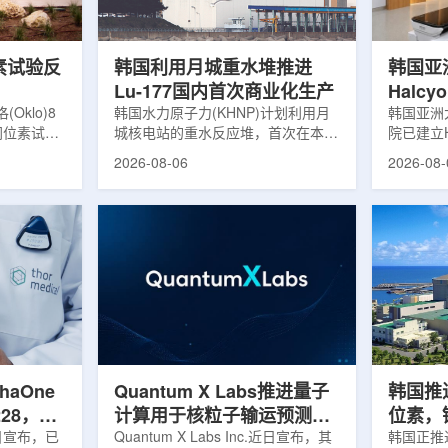
，并完成7
准定位，能实现动态适配、精准治
核技术用
转化，应用
疗。设备运行平稳低噪，治疗控制软
水果的辐
件运...
进口国要..
素试验反
韩国利用月城重水堆推进
韩国亚
Lu-177国内首次商业化生产
Halc
klo)8
韩国水力原子力(KHNP)计划利用月
射治疗
韩国亚洲
同位素试验
城核电站的重水反应堆，首次在本土
院已建立H
实现可控自
生产用于癌症治疗的放射性同位素
射治疗解
2026-08-06
2026-08-
临界。这一
镥-177(Lu-177)。目前韩国完全依赖
者治疗。
不到一年。
进口该原料，这给当地的放射性药物
集、六自
堆设施(图
企业如Cellbion和FutureChem带来
实时运动
低功率试验
了成本压力和供应不稳定因素。行业
中，用于
州洛克哈
内普遍认为国内生产将有助于构建多
准度和安
试点计划下
元化的供应链并缩短运输时间。此次
Halcy
界的反应
计划的首要目标是实现镥-177的商业
成高分辨
设施从未开
化生产，预计在2028年进行试生
Hyper
土建开挖、
产，并在2031年开始全面量产。之
Dynam
购、燃料配
后，韩国水力原子力还将扩大生产范
射治疗系统
围至钴...
院表示，该
phaOne
Quantum X Labs推进量子
韩国推
28，商
计算用于核粒子输运预测模
位素，镥
月5日宣布，已
拟
Quantum X Labs Inc.近日宣布，其
业化生
韩国正推