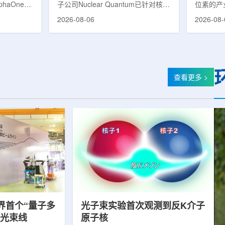
phaOne生
子公司Nuclear Quantum已针对核工
位素的产
8(Th-
业计算模拟中的一项瓶颈提出新方
镥-177
2026-08-06
2026-08-
设施上周宣布
案，尝试将量子计算引入核粒子输运
标产品。
户供货，也
预测，用于支持核医学系统设计等计
示，计划优
业供应阶
算密集型场景。据介绍，传统粒子输
产，后续
行官Jasper
运模拟在核医学系统设计中具有重要
钴-60、
意味着公司
作用，但往往需要大量计算资源，并
177是
批客户交付
伴随较长运行时间，影响研发和优化
用较广的
查看更多 >
设到利用首
效率。Nuclear Quantum此次提出的
于前列腺
的过渡。公
技术，旨在把物理输运模型转化为量
相关放射
，将继续满
子电路，使粒子传播和随机游走动力
Lu-17
..
学能够直接在量子计算框架中表示和
期约为6
模拟。...
制备和患者
界首个“量子多
光子束实验首次观测到反K介子
射光束线
原子核