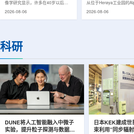
像学研究显示，许多在40岁以后首
从位于Herøya工业园的Al
次出现幻觉、妄想等精神病性症状的
产设施完成首批高纯度钍-22
2026-08-06
2026-08-06
成年人，大脑内存在与阿尔茨海默病
228)客户交付。这是该
及其他神经退行性疾病相关的蛋白异
启动生产后完成的首次客
常沉积。研究纳入37名晚发性精神
标志着AlphaOne进入商
病患者和47名年龄匹配的健康对照
段。Thor Medical首席执
者。研究人员采用淀粉样蛋白PET示
Kurth表示，商业化生产
科研
踪剂^11C-PiB，以及tau蛋白PET示
工业规模制造的开始，首
踪剂^18F-florzolotau，对受试者大
表明公司已完成从产能建
脑中的β-淀粉样蛋白和tau蛋白积累
个工业规模工厂服务客户
情况进行评估。结果显示，晚发性精
司称，随着产能逐步提升
神病患者中，β-淀粉样蛋白阳性...
足靶向α疗法领域对高纯度.
DUNE将人工智能融入中微子
日本KEK建成世
实验，提升粒子探测与数据处
束利用”同步辐