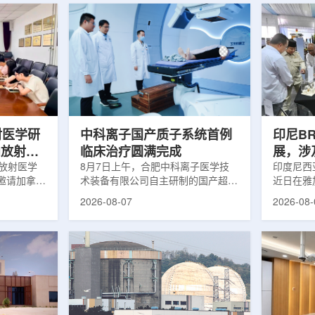
射医学研
中科离子国产质子系统首例
印尼B
向放射性
临床治疗圆满完成
展，涉
院放射医学
8月7日上午，合肥中科离子医学技
辐照应
印度尼西亚
邀请加拿大
术装备有限公司自主研制的国产超导
近日在雅
症中心林国
回旋质子治疗系统，在合肥离子医学
究成果。
2026-08-07
2026-08-
腺癌诊断与
中心完成首例临床试验受试者治疗。
表示，相
原靶向放射
这是国内首台国产超导回旋质子放射
畴，应用
。报告会采
治疗系统的重要突破。本例受试者为
粮食和健
，放射所部
肺癌患者。试验所用的超导质子治疗
BRIN
。林国贤教
系统，搭载中科离子自主研发的
药物。这
放射性药物
SC240超导回旋加速器，具有超大照
用于癌症
表135余
射野、360°全周束流配送能力。治
放射性药
交30余项
疗全程依托多模融合4D图像引导精
有重要意