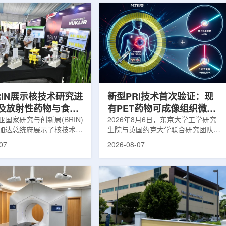
RIN展示核技术研究进
新型PRI技术首次验证：现
及放射性药物与食品
有PET药物可成像组织微环
用
国家研究与创新局(BRIN)
境
2026年8月6日，东京大学工学研究
加达总统府展示了核技术研
生院与英国约克大学联合研究团队宣
BRIN局长阿里夫·萨特里亚
布，已建立一种利用正电子三光子衰
07
2026-08-07
关技术属于和平利用核能范
变的新型几何成像原理，并首次成功
方向不仅包括能源，也覆盖
验证正电子素比率成像(PRI)技术。
康等领域。在健康领域，
该方法可结合现有临床PET显像剂使
正在开发用于核医学的放射性
用，有望为核医学影像提供观察组织
类药物含有放射性物质，可
微环境的新手段。利用正电子-3光子
诊断和治疗。阿里夫表示，
衰变的下一代核医学成像概念图目前
物研发对癌症识别和治疗具
临床PET扫描主要利用正电子双光子
义。在食品领域，BRIN将
湮灭过程显示药物在体内的分布和积