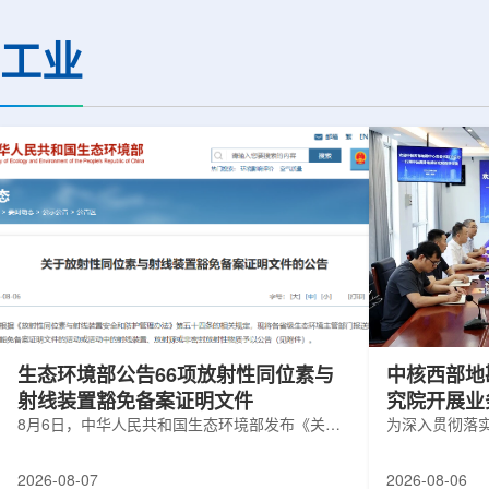
热正成为限制性能提升的重要因素。传
膨胀和宇宙结构演化。
统热流测量方法在面对真实电子器件的
费米实验室制造了一台
工业
多层结构时存在局限，例如常用的时域
像素数字相机DECa
热反射法难以区分不同材料层中的热传
于智利安第斯山脉的
输情况，红外成像等方法也难以在微小
会托洛洛山美洲际天
尺度上捕捉快速变化。为解决这一问
远镜上。(图片由Reida
题...
加速...
生态环境部公告66项放射性同位素与
中核西部地
射线装置豁免备案证明文件
究院开展业
8月6日，中华人民共和国生态环境部发布《关于
为深入贯彻落
放射性同位素与射线装置豁免备案证明文件的公
气测井与铀矿
告》。公告称，根据《放射性同位素与射线装置
业科研资源共
2026-08-07
2026-08-06