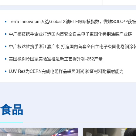
安全和防护管理办法》第五十四条有关规定，现
核西部地勘中
将各省级生态环境主管部门报送的、已获得豁免
地质研究院，
备案证明文件的活动，以及活动中涉及的射线装
油测井地质研
置、放射源或非密封放射性物质予以公告。随公
内油气测井成
Terra Innovatum入选Global X铀ETF跟踪核指数，微堆SOLO
告发布的汇总表共列出66项备案记录，涉及山
验、智能测井
东、天津、上海、河北、四川、甘肃、安徽、河
析等成熟技术
中广核技携手企业打造国内首套全自主电子束固化卷钢涂装产业链
南、辽宁等地相关单位。备案内容涵盖...
气盆地铀矿勘查
中广核达胜携手浙江嘉广束 打造国内首套全自主电子束固化卷钢涂
美国橡树岭国家实验室推进新工艺提升锎-252产量
ÚJV Řež为CERN完成电缆样品辐照测试 验证材料耐辐射能力
食品