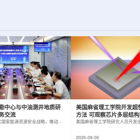
为了实现DES，
化图，这是一个基于物理学原理的人工
极其灵敏的5.7亿
智能框架，它整合了实验数据、模拟和
m，并将其安装在位
高性能计算，用于预测微小缺陷如何影
美国国家科学基金
响微电子器件的性能和寿命。(图片由
文台的布兰科4米望
ChatGPT 提供。)微电子器件广泛用于
r Hahn/费米国家
智能手机、笔记本电脑、安全通信和人
工...
勘中心与中油测井地质研
美国麻省理工学院开发超
务交流
方法 可观察芯片多层结
实国家能源资源安全战略，推动油
美国麻省理工学院研究人员开发
地质勘查技术互融互通，促进跨行
在多层材料中传递的新方法，可
享与关键技术联合攻关，近日，中
算机芯片等电子器件内部的热流
2026-08-06