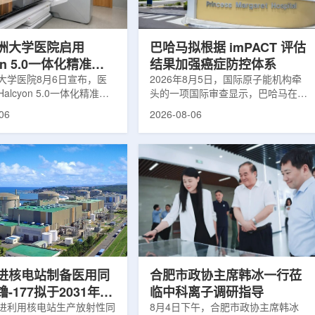
于食品保鲜，重点包括出口
累情况，但对组织缺氧等与疾病恶性
照处理。阿里夫介绍，一些
程度相关的微环境信息捕捉有限。...
.
洲大学医院启用
巴哈马拟根据 imPACT 评估
yon 5.0一体化精准放
结果加强癌症防控体系
方案
大学医院8月6日宣布，医
2026年8月5日，国际原子能机构牵
alcyon 5.0一体化精准放
头的一项国际审查显示，巴哈马在加
决方案，并开始全面用于患
强癌症治疗服务方面具备进一步提升
06
2026-08-06
该系统将高清高速图像采
空间。此次审查为该国改善癌症服务
由度患者位置校正和无标记
协调、缩短诊疗等待时间并提升患者
管理整合到同一治疗流程
治疗效果提出了路线图。巴哈马拿骚
提升图像引导放射治疗的精
玛格丽特公主医院(图片：Pelow
全性。此次实施方案以
Media/Adobe Stock)这项 imPACT
on系统软件5.0版本为基础，集
评估由国际原子能机构、世界卫生组
率锥形束CT成像系统
织/泛美卫生组织和国际癌症研究机
Sight、六自由度患者定位台
构共同开展，应巴哈马卫生与健康部
ic Couch，以及表面引导放
请求进行，重点评估该国癌症防控能
IDENTIFY。亚洲大学医
力和实际需求。6月9日至11日，专
院是韩国首...
家组访...
进核电站制备医用同
合肥市政协主席韩冰一行莅
-177拟于2031年商
临中科离子调研指导
产
进利用核电站生产放射性同
8月4日下午，合肥市政协主席韩冰