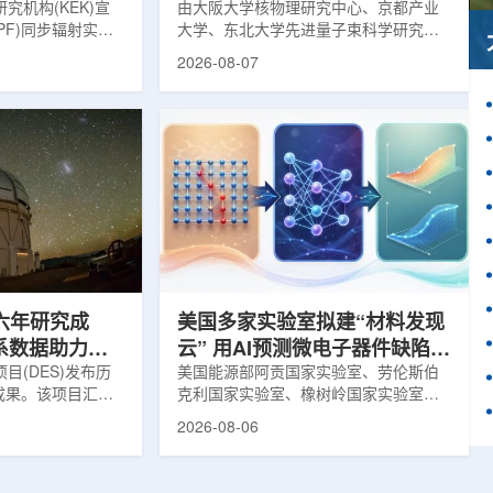
究机构(KEK)宣
由大阪大学核物理研究中心、京都产业
PF)同步辐射实验
大学、东北大学先进量子束科学研究中
-11B光束线已建成世
心、高丽大学、岐阜大学、中国近代物
2026-08-07
光束线，可实现硬X
理研究所、理化学研究所、京都大学、
光束的同步利用。据
台湾中央研究院和加拿大萨斯喀彻温大
-11B由同步辐射学术
学等机构研究人员组成的
设。该网络由大学
LEPS2/Solenoid合作组，首次利用光子
使用、联合研究中
束实验观测到含有反K介子的原子核。这
成，定位为科研和
一成果为确认反K介子原子核的存在提供
束线的主要特点在
了新的实验证据，也为理解高密度核物
件下同时使用硬X射
质和中性子星内部结构提供了重要线
过去需要分别开展的
索。研究团队在日本兵库县大型同步辐
射设施SP...
六年研究成
美国多家实验室拟建“材料发现
星系数据助力约
云” 用AI预测微电子器件缺陷影
目(DES)发布历
响
美国能源部阿贡国家实验室、劳伦斯伯
成果。该项目汇总
克利国家实验室、橡树岭国家实验室和
2013年至2019
西北大学的研究人员正计划开发材料发
2026-08-06
天文图像，记录了
现云平台，利用基于物理学原理的人工
个星系团以及3000
智能框架，预测微小缺陷如何影响微电
用于研究宇宙加速
子器件的性能和寿命。材料发现云可视