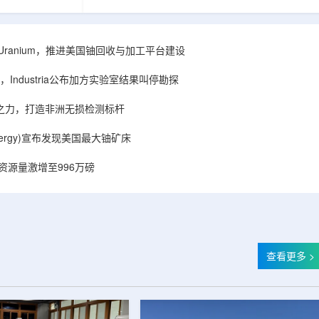
着计算机芯片尺
目旨在提升产能，支持美国海军相关关键项目，
，器件过热正成
并为公司在核能领域的后续增长提供空间和基础
统热流测量方法
设施条件。根据公司披露，新设施位于布鲁克菲
时存在局限，例
尔德帕克里奇路120号，占地约14.1087万平方英
ISA Uranium，推进美国铀回收与加工平台建设
不同材料层中的
尺。工厂建成后，将整合目前分布在康涅狄格州
难以在微小尺度
丹伯里和贝瑟尔三个地点的业务。该设施预计于
Industria公布加方实验室结果叫停勘探
..
2027年初投入使用，若最终设计和租户装修工...
心之力，打造非洲无损检测标杆
r Energy)宣布发现美国最大铀矿床
铀资源量激增至996万磅
查看更多 >