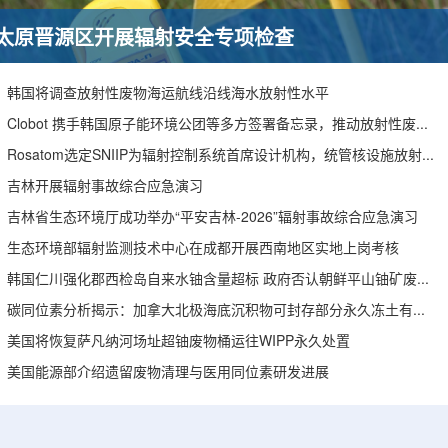
太原晋源区开展辐射安全专项检查
韩国将调查放射性废物海运航线沿线海水放射性水平
Clobot 携手韩国原子能环境公团等多方签署备忘录，推动放射性废物安全管理多机型机器人示范
Rosatom选定SNIIP为辐射控制系统首席设计机构，统管核设施放射仪表标准化与进口替代保障
吉林开展辐射事故综合应急演习
吉林省生态环境厅成功举办“平安吉林-2026”辐射事故综合应急演习
生态环境部辐射监测技术中心在成都开展西南地区实地上岗考核
韩国仁川强化郡西检岛自来水铀含量超标 政府否认朝鲜平山铀矿废水影响
碳同位素分析揭示：加拿大北极海底沉积物可封存部分永久冻土有机碳
美国将恢复萨凡纳河场址超铀废物桶运往WIPP永久处置
美国能源部介绍遗留废物清理与医用同位素研发进展