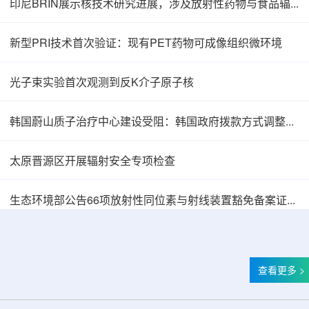
印尼BRIN展示核技术研究进展，涉及放射性药物与食品辐照应用
新型PRI技术首次验证：现有PET药物可成像组织微环境
光子束实验首次观测到反K介子原子核
韩国蔚山质子治疗中心建设受阻：韩国政府拨款方式调整影响项目推进
太原晋源区开展辐射安全专项检查
韩国忠清北道上半年农水产品放射性检测结果达
生态环境部公告66项放射性同位素与射线装置豁免备案证明文件
查看更多 >