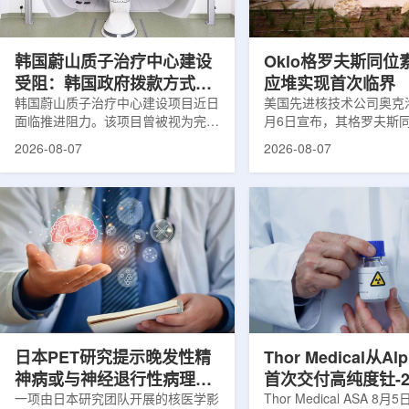
设计与临床优势;二是通过理性优化
放射性药物相关专利申请
分子结构，大幅提高Lu-177标记治
款自研放射性药物的临床
疗性核药的肿瘤靶向性，...
于多...
韩国蔚山质子治疗中心建设
Oklo格罗夫斯同位
受阻：韩国政府拨款方式调
应堆实现首次临界
整影响项目推进
韩国蔚山质子治疗中心建设项目近日
美国先进核技术公司奥克洛(O
面临推进阻力。该项目曾被视为完善
月6日宣布，其格罗夫斯
韩国东南部区域癌症治疗体系的关键
反应堆已在低功率状态下
2026-08-07
2026-08-07
环节，但由于政府医疗财政支持方向
持核链式反应，达到首次
发生变化，单独获得大规模国家拨款
进展距离该项目破土动工
的难度明显上升。据蔚山市8月6日
格罗夫斯同位素试验反应
消息，蔚山市已于去年3月完成质子
片：格罗夫斯)格罗夫斯
治疗中心建设可行性研究及基本规划
反应堆位于美国得克萨斯
制定服务，并开始争取国家拨款。不
特，是美国能源部反应堆
过，韩国保健福祉部回复称，难以单
首个在私人土地上实现临
独为蔚山市提供大型项目资金。此
堆。根据奥克洛介绍，该
前，蔚山市曾计划通过建设质子治疗
发土地起步建设，完成了
中心，构建癌症患者可在区域内完成
工程建设、组件制造或采
手术...
置及...
日本PET研究提示晚发性精
Thor Medical从Al
神病或与神经退行性病理相
首次交付高纯度钍-2
关
一项由日本研究团队开展的核医学影
业供货启动
Thor Medical ASA 8