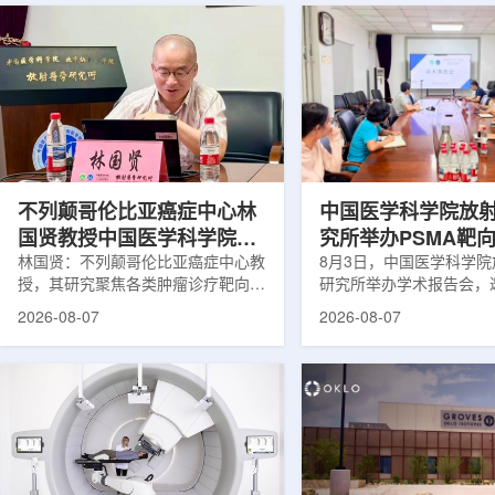
不列颠哥伦比亚癌症中心林
中国医学科学院放
国贤教授中国医学科学院放
究所举办PSMA靶
射医学研究所开展学术交流
林国贤：不列颠哥伦比亚癌症中心教
药物学术报告会
8月3日，中国医学科学
授，其研究聚焦各类肿瘤诊疗靶向放
研究所举办学术报告会，
射性药物开发，迄今已主导/参与发
温哥华不列颠哥伦比亚癌
2026-08-07
2026-08-07
表135余篇同行评议期刊论文，提交
贤教授作题为《用于前列
30余项放射性药物相关专利申请，
治疗的前列腺特异性膜抗
完成自研7款放射性药物的临床转
性药物开发》的学术报告
化，用于多种肿瘤诊疗。报告会上，
取线上线下结合方式举行
林国贤教授基于其团队多年的前沿探
分科研人员和研究生参加
索，系统梳理了针对前列腺癌靶点
授长期从事肿瘤诊疗靶向
PSMA的核药相关研究进展：一是F-
开发研究，已主导或参与发
18标记PSMA靶向PET显像剂的分子
篇同行评议期刊论文，提