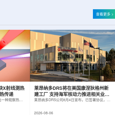
查看更多 >
快X射线测热
莱昂纳多DRS将在美国康涅狄格州新
构热传递
建工厂 支持海军核动力推进相关业务
出一种观察热量
增长
莱昂纳多DRS公司8月4日宣布，已签署协议，将
用于精确测量计
在美国康涅狄格州布鲁克菲尔德新建一座工厂，
变化。相关研究
用于扩大并整合其海军电力系统业务运营。该项
2026-08-06