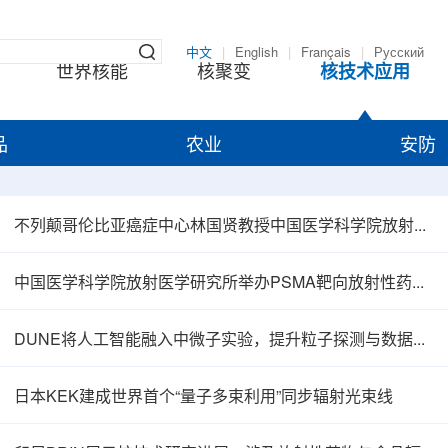
中文
|
English
|
Français
|
Русский
世界核能
核聚变
核技术应用
品
农业
安防
不列颠哥伦比亚癌症中心林国贤教授中国医学科学院放射医学研究所开展学术交流
中国医学科学院放射医学研究所举办PSMA靶向放射性药物学术报告会
DUNE将人工智能融入中微子实验，提升粒子探测与数据处理能力
日本KEK建成世界首个“量子多束利用”同步辐射光束线