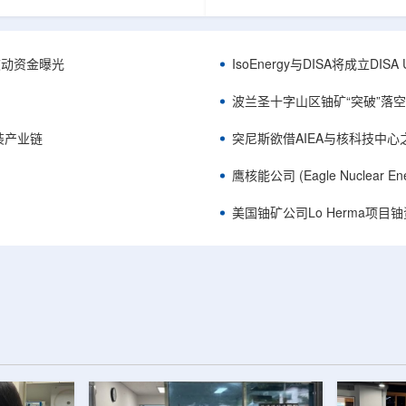
心党委书记王乐力带队赴中油测井
成果已发表于《自然通讯》。随
开展专项技术交流研讨。会上，中
寸不断缩小、功率密度持续提高
究院党委书记万金彬系统介绍了国
为限制性能提升的重要因素。传
套装备、井下探测、岩石物理实
在面对真实电子器件的多层结构
™获被动资金曝光
IsoEnergy与DISA将成立D
解释、深井探测及多源地质数据解
如常用的时域热反射法难以区分
体系，并结合实战案例分享了含油
热传输情况，红外成像等方法也
波兰圣十字山区铀矿“突破”落空，
经验。王乐力介绍了西部中...
上捕捉快速变化。为解决这一问题.
装产业链
突尼斯欲借AIEA与核科技中
鹰核能公司 (Eagle Nuclea
美国铀矿公司Lo Herma项目