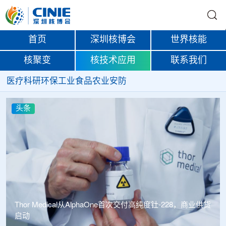
首页
深圳核博会
世界核能
核聚变
核技术应用
联系我们
医疗
科研
环保
工业
食品
农业
安防
头条
Thor Medical从AlphaOne首次交付高纯度钍-228，商业供货
启动