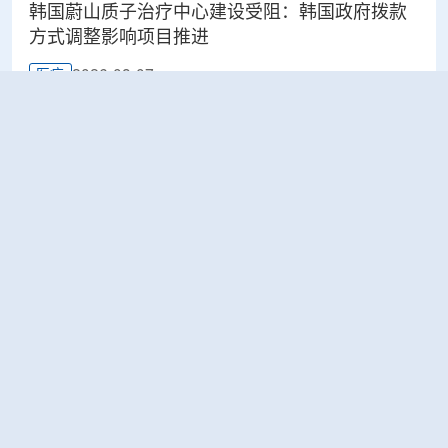
韩国蔚山质子治疗中心建设受阻：韩国政府拨款
方式调整影响项目推进
2026-08-07
医疗
太原晋源区开展辐射安全专项检查
2026-08-07
环保