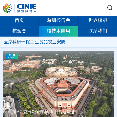
首页
深圳核博会
世界核能
核聚变
核技术应用
联系我们
医疗
科研
环保
工业
食品
农业
安防
头条
中核辐智正式设立 中国同辐持股90%打通核医疗全产业链