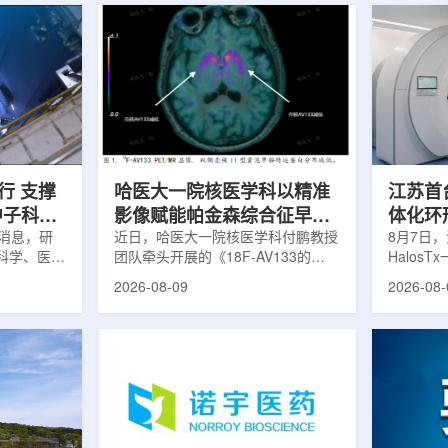
行 支撑
哈医大一院核医学科以精准
江苏首台u
中子科学
影像赋能帕金森综合征早期
体化环
日消息，研
诊疗
近日，哈医大一院核医学科付鹏教授
临床
8月7日，
科学、医疗
团队牵头开展的《18F-AV133的
Halos
全球54个
PET/MR显像在帕金森病中的临床应
南京医科
2026-08-09
2026-08-
运行，另有
用》项目，凭借其卓越的临床价值与
院)正式
段。这类反
创新性，成功获评2025年度省医疗
断级CT
反应堆，主
卫生新技术Ⅰ类推广项目。帕金森病
台，推动
疗、工业、
早期症状隐匿，临床表现复杂，传统
步定位向
及核科学研
诊断主要依赖症状评估和经验判断，
疗是肿瘤
的研究堆水
对于早期阶段、非典型病例以及疾病
分体式放
构)在医疗
鉴别诊断仍存在一定挑战。该技术的
CT室与
性同位素的
推广应用，标志着哈医大一院在神经
也多依据