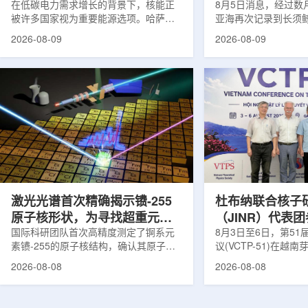
在低碳电力需求增长的背景下，核能正
8月5日消息，经过数
被许多国家视为重要能源选项。哈萨克
亚海再次记录到长须
斯坦也在推进本国核能发展。与核电站
测由连接意大利国家
2026-08-09
2026-08-09
建设同样关键的是，核燃料、结构材
国家实验室(LNS-IN
料、反应堆运行工况及安全系统需要经
多个实验共同完成，涉及
过长期研究、试验和验证，研究堆和实
LOWNOISER和VO
验装置正是承担这类工作的核心平台。
相关工作由LNS-IN
不同于以发电为主要目标的动力堆，研
物质结构中心(CSFN
究堆更接近专业核科学实验室。科研人
测发生在冬季末期。
员可在其中研究核燃料和结构材料行
域正受到一项长期近
为，模拟反应堆不同运行状态，包括偏
理勘测活动带来的强
离正常工况的情形，测试新技术，并验
距离飓风哈里过境也
证后续用于核...
在复杂声学背景...
激光光谱首次精确揭示镄-255
杜布纳联合核子
原子核形状，为寻找超重元素
（JINR）代表
提供新线索
国际科研团队首次高精度测定了锕系元
南理论物理会议
8月3日至6日，第5
素镄-255的原子核结构，确认其原子核
议(VCTP-51)在越
呈明显的长椭球形，类似橄榄球。这项
核研究所理论物理实
2026-08-08
2026-08-08
研究发表于《物理评论快报》，由德国
验室的科研人员组成
美因茨约翰内斯·古腾堡大学、亥姆霍兹
南、德国、印度、中
美因茨研究所、瑞典哥德堡大学等18家
罗斯、台湾、菲律宾