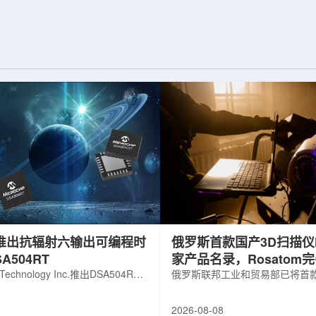
展交流。本届会议议
前已开始安装大型中微子探测器模块的
物理、凝聚态物理
结构元件。该实验由近探测器和远探测
物理前沿方向，同
器组成：近探测器位于费米实验室，远
物理、分子物理、
探测器设在南达科他州桑福德地下研究
、生物材料和生物
设施地下约1英里处。两个探测器都将采
广泛的议程...
用液氩时间投影室技术，用于记录中微
子...
hip推出抗辐射六输出可编程时
俄罗斯首款国产3D扫描仪H
A504RT
家产品名录，Rosatom
 Technology Inc.推出DSA504RT
技术链
俄罗斯联邦工业和贸易部已将首款
可编程时钟发生器，面向航天器以
RangeVision Helix列入俄
天和国防高可靠性电子系统，旨在
名录，以及经确认的俄罗斯制造
2026-08-08