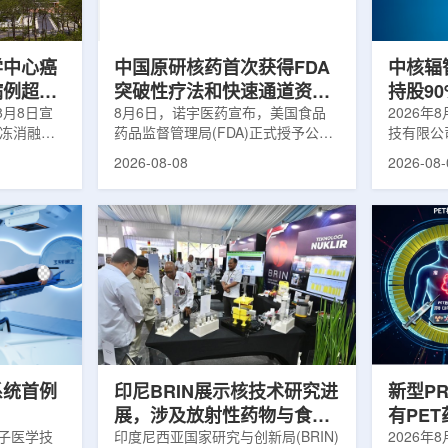
m被广泛用
退行性疾病分子影像诊断领域取得重
在肿瘤退
骨骼疾病诊
要突破，为帕金森病患者提供更加精
下，既往
准、客观...
当天的实际
学中心癌
中国原研核药首次获得FDA
中核辐
病例超过
突破性疗法和快速通道资格
持股9
8月8日宣
双重认定
8月6日，诺宇医药宣布，美国食品
链
2026年
冷冻消融术
药品监督管理局(FDA)正式授予公司
技有限公
0例相关手
自主研发的68Ga-NYM096突破性疗
式设立。
2026-08-08
2026-08-
提供治疗。
法认定(Breakthrough Therapy
司(以下
瘤治疗方
Designation, BTD)及快速通道资格
江)科创
CT或超声
认定(Fast Track Designation,
创)共同
精准插入肿
FTD)。这是原研核药领域中国首个
90%，
氏度或更低
获得美国 FDA 突破性疗法认定、首
将承接中
细胞发生坏
个同时获得 FDA 突破性疗法与快速
务，锚定
有一定麻醉
通道双项认定的产品，创造了核药领
公司以智
患者疼痛，
域里程碑式突破。68Ga-NYM096是
体，打通
伤，并促进
一款特异性结合CAⅨ的肾癌小分子
慧核医学
介绍，目前
诊断核药，适用于疑似或确认转移性
发展模式
肾透明细胞癌(cl...
向全价值链
系统首例
印尼BRIN展示核技术研究进
新型P
展，涉及放射性药物与食品
有PE
离子医学技
辐照应用
印度尼西亚国家研究与创新局(BRIN)
境
2026年