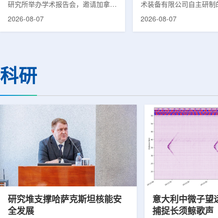
研究所举办学术报告会，邀请加拿大
术装备有限公司自主研制
温哥华不列颠哥伦比亚癌症中心林国
回旋质子治疗系统，在合
2026-08-07
2026-08-07
贤教授作题为《用于前列腺癌诊断与
中心完成首例临床试验受
治疗的前列腺特异性膜抗原靶向放射
这是国内首台国产超导回
性药物开发》的学术报告。报告会采
治疗系统的重要突破。本
取线上线下结合方式举行，放射所部
肺癌患者。试验所用的超
分科研人员和研究生参加。林国贤教
系统，搭载中科离子自主
科研
授长期从事肿瘤诊疗靶向放射性药物
SC240超导回旋加速器
开发研究，已主导或参与发表135余
射野、360°全周束流配
篇同行评议期刊论文，提交30余项
疗全程依托多模融合4D
放射性药物相关专利申请，并完成7
准定位，能实现动态适配
款自研放射性药物的临床转化，应用
疗。设备运行平稳低噪，
于多...
件运...
研究堆支撑哈萨克斯坦核能安
意大利中微子望
全发展
捕捉长须鲸歌声