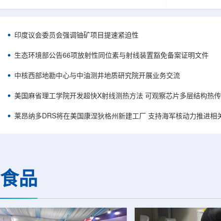
容。他在谈及与美国国务卿马尔科·鲁比奥及副国
简化复杂系统
务卿克里斯托弗·兰道的会晤时，将该协议称为历
常需要高度稳
史性文件，认为这反映出两国关系正处于前所未
科学载荷等任
有的接近阶段。巴美双方此次接触并不局限于核
(GNSS)信
印度议会委员会强调铀矿项目提速紧迫性
能议题，而是涵盖双边合作、安全、投资和地区
统方案往往依
政治等多个层面。阿利亚纳称，美国方面有意加
件，分别为不
生态环境部公告66项放射性同位素与射线装置豁免备案证明文件
强对巴拉圭能源领域的投资，尤其关注...
元器件数量增加
中核西部地勘中心与中油测井地质研究院开展业务交流
美国麻省理工学院开发超快X射线测热方法 可观察芯片多层结构热
莱昂纳多DRS将在美国康涅狄格州新建工厂 支持海军核动力推进相
食品