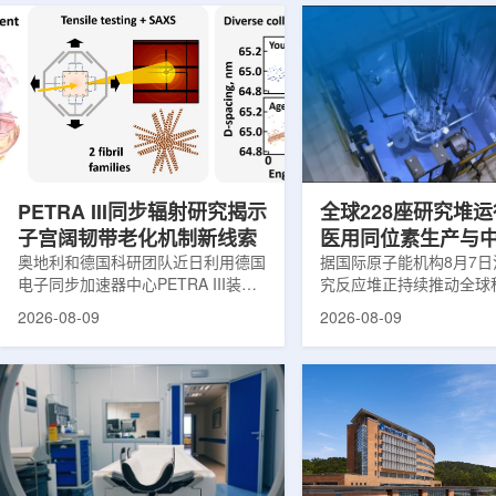
PETRA III同步辐射研究揭示
全球228座研究堆运
子宫阔韧带老化机制新线索
医用同位素生产与
奥地利和德国科研团队近日利用德国
创新
据国际原子能机构8月7
电子同步加速器中心PETRA III装
究反应堆正持续推动全球
置，对支撑子宫的重要韧带——阔韧
和工业领域创新。目前，
2026-08-09
2026-08-09
带进行了X射线分析，为理解盆腔器
国家共有228座研究堆在
官脱垂的发生机制提供了新的生物力
23座处于建设或规划阶
学线索。相关研究成果发表于《生物
应堆不同于用于发电的核
材料学报》。盆腔器官脱垂是女性健
要功能是产生中子，为医
康领域常见但机制仍不清晰的问题，
农业、地质科学、法医学
约40%的女性会受到影响，且多发生
究提供支撑。从上方拍摄
在生命后半段。医学研究人员此前推
池。(图片：国际原子能机
测，子宫周围韧带随年龄发生松弛，
领域，研究堆是医用放射