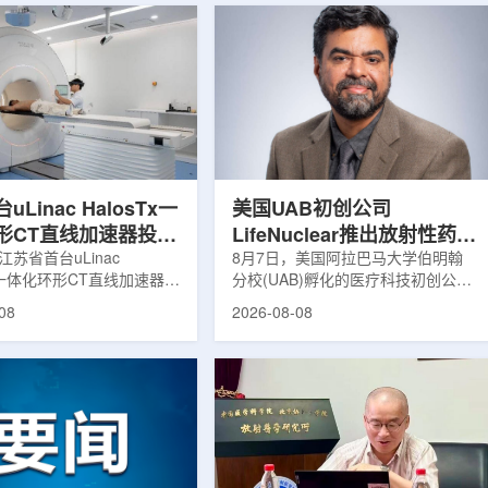
Linac HalosTx一
美国UAB初创公司
形CT直线加速器投入
LifeNuclear推出放射性药物
江苏省首台uLinac
治疗安全指导平台
8月7日，美国阿拉巴马大学伯明翰
Tx一体化环形CT直线加速器在
分校(UAB)孵化的医疗科技初创公司
TheraGuide
大学第三附属医院(常州二
LifeNuclear宣布推出数字化平台
08
2026-08-08
投入临床应用。该设备将诊
TheraGuide，用于帮助接受放射性
与环形加速器集成于同一平
药物癌症治疗的患者在出院后理解并
区域肿瘤放射治疗由传统分
遵循辐射安全指导。放射性药物疗法
同台实时模式转变。放射治
通过使用放射性药物靶向癌细胞，在
治疗的重要方式之一。传统
尽量减少周围健康组织损伤的同时发
疗流程中，患者通常需要在
挥治疗作用。随着该疗法应用范围扩
治疗室之间转运，治疗计划
大，患者在治疗后通常需要阅读并执
此前采集的静态影像制定。
行较为复杂的书面说明，这对部分患