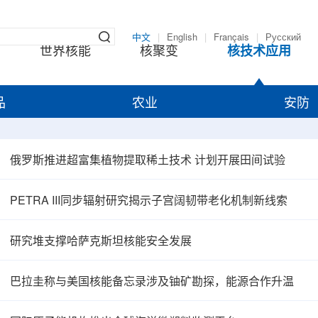
中文
|
English
|
Français
|
Русский
世界核能
核聚变
核技术应用
品
农业
安防
俄罗斯推进超富集植物提取稀土技术 计划开展田间试验
PETRA III同步辐射研究揭示子宫阔韧带老化机制新线索
研究堆支撑哈萨克斯坦核能安全发展
巴拉圭称与美国核能备忘录涉及铀矿勘探，能源合作升温