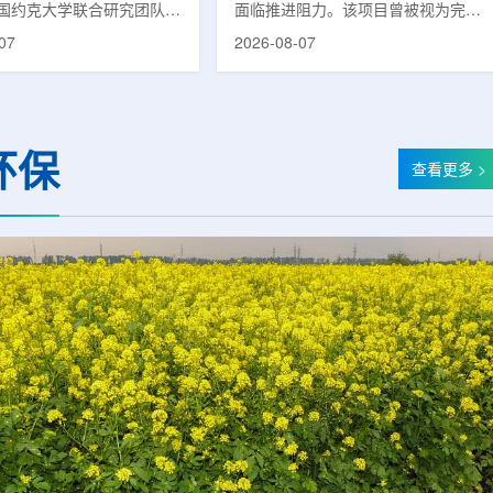
国约克大学联合研究团队宣
面临推进阻力。该项目曾被视为完善
立一种利用正电子三光子衰
韩国东南部区域癌症治疗体系的关键
07
2026-08-07
几何成像原理，并首次成功
环节，但由于政府医疗财政支持方向
素比率成像(PRI)技术。
发生变化，单独获得大规模国家拨款
结合现有临床PET显像剂使
的难度明显上升。据蔚山市8月6日
为核医学影像提供观察组织
消息，蔚山市已于去年3月完成质子
新手段。利用正电子-3光子
治疗中心建设可行性研究及基本规划
环保
一代核医学成像概念图目前
制定服务，并开始争取国家拨款。不
查看更多 >
T扫描主要利用正电子双光子
过，韩国保健福祉部回复称，难以单
显示药物在体内的分布和积
独为蔚山市提供大型项目资金。此
但对组织缺氧等与疾病恶性
前，蔚山市曾计划通过建设质子治疗
的微环境信息捕捉有限。...
中心，构建癌症患者可在区域内完成
手术...