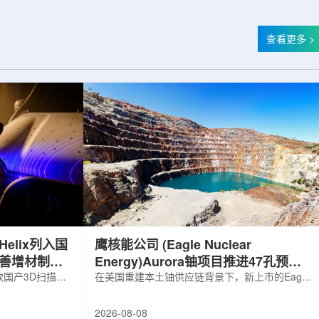
查看更多 >
elix列入国
鹰核能公司 (Eagle Nuclear
完善增材制造
Energy)Aurora铀项目推进47孔预可
国产3D扫描仪
研钻探
在美国重建本土铀供应链背景下，新上市的Eagle
罗斯电子产品统一注册
Nuclear Energy Corp.凭借其号称全美最大常规
工业产品名录。
measured+indicated铀矿藏进入行业视野。其旗
2026-08-08