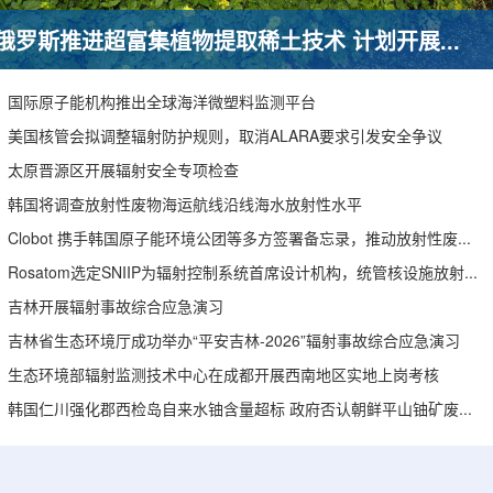
俄罗斯推进超富集植物提取稀土技术 计划开展田间试验
国际原子能机构推出全球海洋微塑料监测平台
美国核管会拟调整辐射防护规则，取消ALARA要求引发安全争议
太原晋源区开展辐射安全专项检查
韩国将调查放射性废物海运航线沿线海水放射性水平
Clobot 携手韩国原子能环境公团等多方签署备忘录，推动放射性废物安全管理多机型机器人示范
Rosatom选定SNIIP为辐射控制系统首席设计机构，统管核设施放射仪表标准化与进口替代保障
吉林开展辐射事故综合应急演习
吉林省生态环境厅成功举办“平安吉林-2026”辐射事故综合应急演习
生态环境部辐射监测技术中心在成都开展西南地区实地上岗考核
韩国仁川强化郡西检岛自来水铀含量超标 政府否认朝鲜平山铀矿废水影响