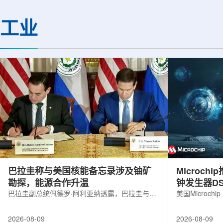
机构合作完成。研究结果不仅修正了以
区的170余名学者开
往标准数据表中部分不合理的核性质数
题覆盖高能物理、核
工业
值，也为现代原子核理论模型提供了关
和宇宙学等多个理论
键实验验证。镄是自然界中不存在的人
时涉及超越标准模型
工合成重元素，镄-255含有100个质子
量子光学与量子信息
和155个中子，实验获取极为困难。研究
分子等交叉研究领域。
团...
巴拉圭称与美国核能备忘录涉及铀矿
Microc
勘探，能源合作升温
钟发生器DS
巴拉圭副总统佩德罗·阿利亚纳透露，巴拉圭与美
美国Microchip
国近期签署的核能领域谅解备忘录，不仅涉及民
抗辐射六输出
用核能发展，也包括与铀矿勘探相关的合作内
及其他航空航
2026-08-09
2026-08-09