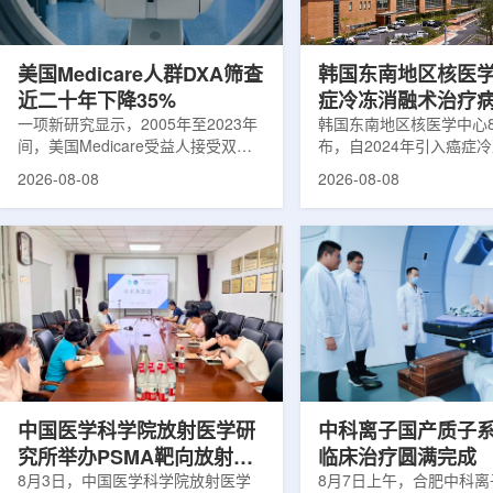
可能是脱垂的重要原因之一。阔韧带
重要来源。其中，锝-99
连接子宫与盆腔内壁，其强度和弹性
于癌症以及心脏、脑部和
主...
断;全球大...
美国Medicare人群DXA筛查
韩国东南地区核医
近二十年下降35%
症冷冻消融术治疗
一项新研究显示，2005年至2023年
100例
韩国东南地区核医学中心
间，美国Medicare受益人接受双能X
布，自2024年引入癌症
射线吸收测定(DXA)检查的比例明显
以来，中心已完成超过10
2026-08-08
2026-08-08
下降，降幅达35%。DXA常用于骨密
术，共为104名癌症患者
度检测和骨质疏松相关筛查，研究结
冷冻消融术是一种微创肿
果提示，不同人群之间的筛查可及性
法。治疗过程中，医生在
差异正在扩大。研究人员分析了超过
成像引导下，将细治疗针
500万名Medicare受益人的理赔数
瘤部位，通过零下40摄
据。结果显示，DXA使用率从2005
的超低温冷冻病灶，使癌
年的每10万名受益人7255次，下降
死。由于低温冷冻本身具
至2023年的每10万名受益人4690
作用，该技术有助于减轻
次。相关研究已发表于
减少对周围正常组织的损
《Osteoporosis International》。下
术后较快恢复。据该中心
降幅度在人群之间并不均衡。...
接受治疗的患者中，肝...
中国医学科学院放射医学研
中科离子国产质子
究所举办PSMA靶向放射性
临床治疗圆满完成
药物学术报告会
8月3日，中国医学科学院放射医学
8月7日上午，合肥中科