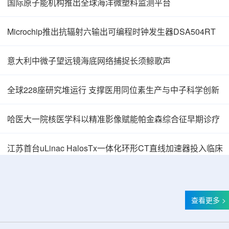
国际原子能机构推出全球海洋微塑料监测平台
Microchip推出抗辐射六输出可编程时钟发生器DSA504RT
意大利中微子望远镜海底网络捕捉长须鲸歌声
全球228座研究堆运行 支撑医用同位素生产与中子科学创新
哈医大一院核医学科以精准影像赋能帕金森综合征早期诊疗
中核辐智正式设立 中国同辐持股90%打通核医
江苏首台uLinac HalosTx一体化环形CT直线加速器投入临床
查看更多 >