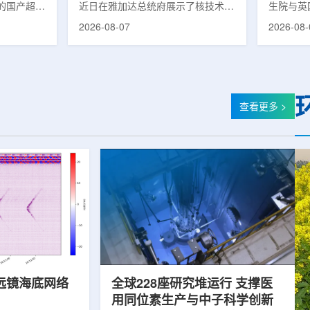
的国产超导
近日在雅加达总统府展示了核技术研
生院与英
肥离子医学
究成果。BRIN局长阿里夫·萨特里亚
布，已建
2026-08-07
2026-08-
试者治疗。
表示，相关技术属于和平利用核能范
变的新型
旋质子放射
畴，应用方向不仅包括能源，也覆盖
验证正电子
例受试者为
粮食和健康等领域。在健康领域，
该方法可
导质子治疗
BRIN正在开发用于核医学的放射性
用，有望
研发的
药物。这类药物含有放射性物质，可
微环境的
，具有超大照
用于癌症诊断和治疗。阿里夫表示，
衰变的下
查看更多 >
送能力。治
放射性药物研发对癌症识别和治疗具
临床PE
图像引导精
有重要意义。在食品领域，BRIN将
湮灭过程
、精准治
核技术用于食品保鲜，重点包括出口
累情况，
治疗控制软
水果的辐照处理。阿里夫介绍，一些
程度相关
进口国要...
远镜海底网络
全球228座研究堆运行 支撑医
用同位素生产与中子科学创新