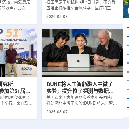
月沉寂，南爱奥尼
据国际原子能机构8月7日消息，研究反
鲸的歌声。此次观
应堆正持续推动全球科学、医疗和工业
核物理研究所南方
领域创新。目前，全球54个国家共有
2026-08-09
FN)海底基础设施的
228座研究堆在运行，另有23座处于建
ITINERIS、
设或规划阶段。这类反应堆不同于用于
NGOLA三个项目，
发电的核反应堆，主要功能是产生中
FN与西西里核物理与
子，为医疗、工业、农业、地质科学、
SM)参与开展。探
法医学及核科学研究提供支撑。从上方
当时，东地中海区
拍摄的研究堆水池。(图片：国际原子能
海油气资源地球物
机构)在医疗领域，研究堆是医用放射性
烈人为噪声影响，
同位素的重要来源。其中，锝-99m被广
仅数周。研究人员
泛用于癌症以及心脏、脑部和骨骼疾病
诊断;全球大...
研究所
DUNE将人工智能融入中微子
团参加第51届越
实验，提升粒子探测与数据处
1届越南理论物理会
理能力
美国费米国家加速器实验室相关团队正
南芽庄举行。来自联合
推动深地中微子实验(DUNE)将人工智能
验室和信息技术实
和机器学习工具融入实验设计、探测器
2026-08-07
代表团参会，与越
运行与数据分析流程，以提升中微子相
国、巴基斯坦、俄
互作用识别、事件分类和探测器管理能
和日本等国家和地
力。DUNE位于长基线中微子设施，目