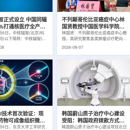
缩、患者体重变化等情况
者和护理人员而言存在理解和操作难
影像可能难以完全反映治疗
度。雷莫·乔治博士LifeNuclear由
...
UAB...
智正式设立 中国同辐
不列颠哥伦比亚癌症中心林
0%打通核医疗全产业
国贤教授中国医学科学院放
8月6日，中核辐智(北京)科
射医学研究所开展学术交流
林国贤：不列颠哥伦比亚癌症中心教
司(以下简称：中核辐智)正
授，其研究聚焦各类肿瘤诊疗靶向放
公司由中国同辐股份有限公
射性药物开发，迄今已主导/参与发
08
2026-08-07
简称：中国同辐)与中核(浙
表135余篇同行评议期刊论文，提交
有限公司(以下简称：中核浙
30余项放射性药物相关专利申请，
出资组建，中国同辐持股
完成自研7款放射性药物的临床转
中核浙创持股10%。中核辐智
化，用于多种肿瘤诊疗。报告会上，
国同辐核医学发展中心业
林国贤教授基于其团队多年的前沿探
智慧核医疗赛道深耕布局。
索，系统梳理了针对前列腺癌靶点
慧核医学物联系统为核心载
PSMA的核药相关研究进展：一是F-
核医疗全产业链条，构建智
18标记PSMA靶向PET显像剂的分子
系统+核药+装备+服务协同
设计与临床优势;二是通过理性优化
，推动业务从单一产品供给
分子结构，大幅提高Lu-177标记治
整合...
疗性核药的肿瘤靶向性，...
RI技术首次验证：现
韩国蔚山质子治疗中心建设
T药物可成像组织微环
受阻：韩国政府拨款方式调
8月6日，东京大学工学研究
整影响项目推进
韩国蔚山质子治疗中心建设项目近日