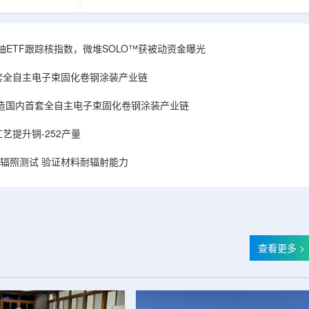
和第719号决议
舰Aurora铀项目位于俄勒冈—内华达边境，按S-K
首款、也是目前唯
1300标准含indicated资源3275万磅、inferred
扫描仪。
498万磅。公司已递交许可申请，计划打47个
斯国家原子能公司增材
孔、总进尺约2.7万英尺的预可研钻探，待联邦与
obal X铀ETF跟踪核指数，微堆SOLO™获被动资金曝光
制造。自2025年
州审批通过后开工，预计2027年下半年完成预可
斯国家原子能公
研。技术端近期增补Yukuskokon Professional
套全自主电子束固化卷钢涂装产业链
...
Services，并扩大与BBA USA、SLR I...
造国内首套全自主电子束固化卷钢涂装产业链
艺提升锎-252产量
样品辐照测试 验证材料耐辐射能力
查看更多 >