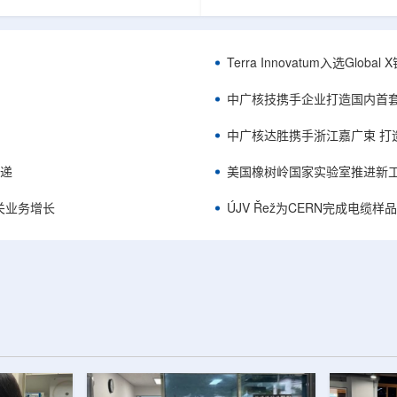
中的定时架构。航天器电子设备通
相关登记依据俄罗斯政府第878号
定的时间参考，用于导航、通信和
完成。至此，Helix成为俄罗斯
务，尤其是在全球导航卫星系统
一被纳入上述国家注册名录的3D
号可能不可用或受到干扰的环境中。传
RangeVision Helix由俄罗
Terra Innovatum入选Gl
赖多个振荡器、缓冲器和定时器
制造合作伙伴RangeVision研发
同子系统提供时钟信号，由此带来
以来，该公司成为唯一纳入俄罗
中广核技携手企业打造国内首
、系统质量上升和电路复杂...
司增材制造生态系统的俄罗斯3D扫描
中广核达胜携手浙江嘉广束 打
传递
美国橡树岭国家实验室推进新工
关业务增长
ÚJV Řež为CERN完成电缆