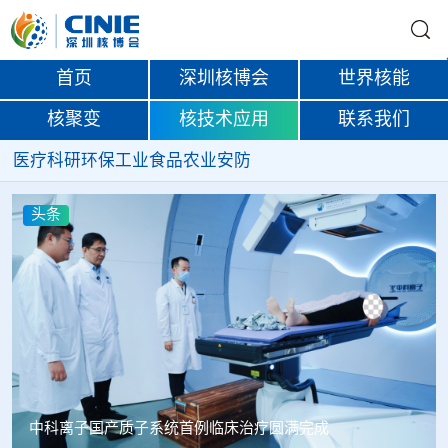
首页
深圳核博会
世界核能
核聚变
核技术应用
联系我们
医疗
科研
环保
工业
食品
农业
安防
头条
韩国忠清北道上半年农水产品放射性检测结果达标