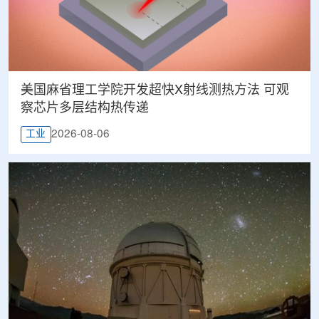
美国麻省理工学院开发超快X射线测热方法 可观
察芯片多层结构热传递
2026-08-06
工业