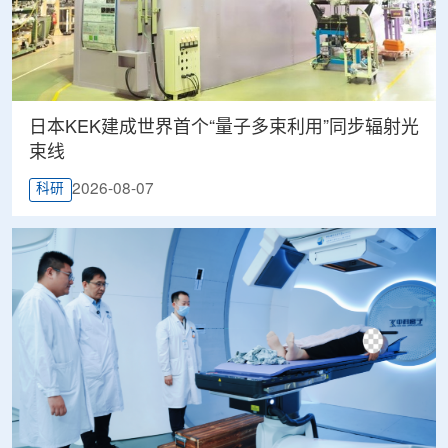
日本KEK建成世界首个“量子多束利用”同步辐射光
束线
2026-08-07
科研