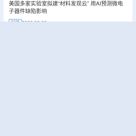
美国多家实验室拟建“材料发现云” 用AI预测微电
子器件缺陷影响
2026-08-06
科研
Rosatom选定SNIIP为辐射控制系统首席设计机
构，统管核设施放射仪表标准化与进口替代保障