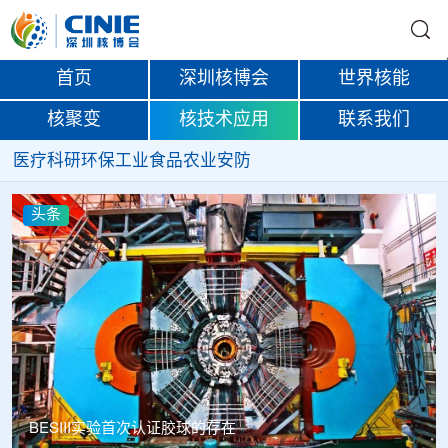
首页
深圳核博会
世界核能
核聚变
核技术应用
联系我们
医疗
科研
环保
工业
食品
农业
安防
头条
Thor Medical从AlphaOne首次交付高纯度钍-228，商业供货
启动