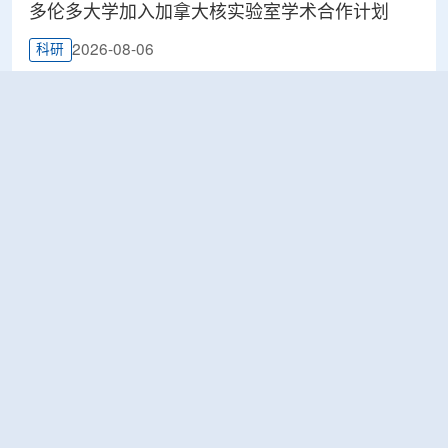
多伦多大学加入加拿大核实验室学术合作计划
2026-08-06
科研
Terra Innovatum入选Global X铀ETF跟踪核指
数，微堆SOLO™获被动资金曝光
2026-08-06
工业