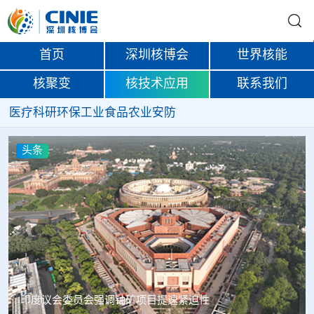
首页
深圳核博会
世界核能
核聚变
核技术应用
联系我们
医疗
科研
环保
工业
食品
农业
安防
头条
中核辐智正式设立 中国同辐持股90%打通核医疗全产业链