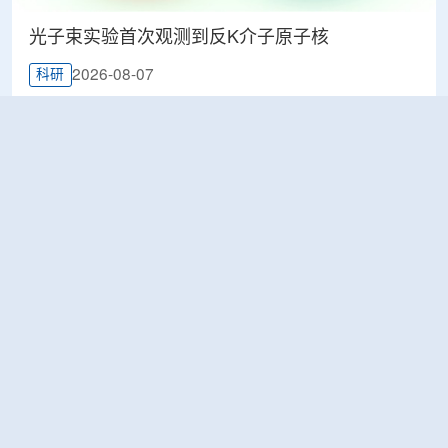
光子束实验首次观测到反K介子原子核
2026-08-07
科研
韩国忠清北道上半年农水产品放射性检测结果达
标