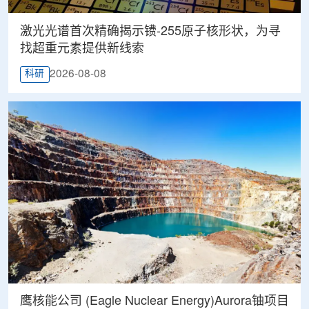
激光光谱首次精确揭示镄-255原子核形状，为寻
找超重元素提供新线索
2026-08-08
科研
鹰核能公司 (Eagle Nuclear Energy)Aurora铀项目