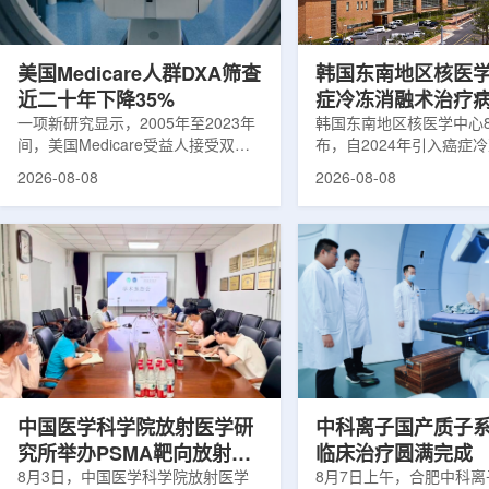
可能是脱垂的重要原因之一。阔韧带
重要来源。其中，锝-99
连接子宫与盆腔内壁，其强度和弹性
于癌症以及心脏、脑部和
主...
断;全球大...
美国Medicare人群DXA筛查
韩国东南地区核医
近二十年下降35%
症冷冻消融术治疗
一项新研究显示，2005年至2023年
100例
韩国东南地区核医学中心
间，美国Medicare受益人接受双能X
布，自2024年引入癌症
射线吸收测定(DXA)检查的比例明显
以来，中心已完成超过10
2026-08-08
2026-08-08
下降，降幅达35%。DXA常用于骨密
术，共为104名癌症患者
度检测和骨质疏松相关筛查，研究结
冷冻消融术是一种微创肿
果提示，不同人群之间的筛查可及性
法。治疗过程中，医生在
差异正在扩大。研究人员分析了超过
成像引导下，将细治疗针
500万名Medicare受益人的理赔数
瘤部位，通过零下40摄
据。结果显示，DXA使用率从2005
的超低温冷冻病灶，使癌
年的每10万名受益人7255次，下降
死。由于低温冷冻本身具
至2023年的每10万名受益人4690
作用，该技术有助于减轻
次。相关研究已发表于
减少对周围正常组织的损
《Osteoporosis International》。下
术后较快恢复。据该中心
降幅度在人群之间并不均衡。...
接受治疗的患者中，肝...
中国医学科学院放射医学研
中科离子国产质子
究所举办PSMA靶向放射性
临床治疗圆满完成
药物学术报告会
8月3日，中国医学科学院放射医学
8月7日上午，合肥中科