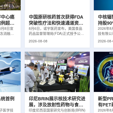
m被广泛用
退行性疾病分子影像诊断领域取得重
在肿瘤退
骨骼疾病诊
要突破，为帕金森病患者提供更加精
下，既往
准、客观...
当天的实际
学中心癌
中国原研核药首次获得FDA
中核辐
病例超过
突破性疗法和快速通道资格
持股9
8月8日宣
双重认定
8月6日，诺宇医药宣布，美国食品
链
2026年
冷冻消融术
药品监督管理局(FDA)正式授予公司
技有限公
0例相关手
自主研发的68Ga-NYM096突破性疗
式设立。
2026-08-08
2026-08-
提供治疗。
法认定(Breakthrough Therapy
司(以下
瘤治疗方
Designation, BTD)及快速通道资格
江)科创
CT或超声
认定(Fast Track Designation,
创)共同
精准插入肿
FTD)。这是原研核药领域中国首个
90%，
氏度或更低
获得美国 FDA 突破性疗法认定、首
将承接中
细胞发生坏
个同时获得 FDA 突破性疗法与快速
务，锚定
有一定麻醉
通道双项认定的产品，创造了核药领
公司以智
患者疼痛，
域里程碑式突破。68Ga-NYM096是
体，打通
伤，并促进
一款特异性结合CAⅨ的肾癌小分子
慧核医学
介绍，目前
诊断核药，适用于疑似或确认转移性
发展模式
肾透明细胞癌(cl...
向全价值链
系统首例
印尼BRIN展示核技术研究进
新型P
展，涉及放射性药物与食品
有PE
离子医学技
辐照应用
印度尼西亚国家研究与创新局(BRIN)
境
2026年