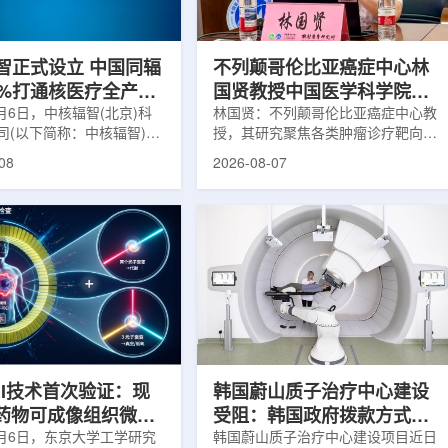
缩、患者体重变化等情况
者和护理人员而言存在理解和操作难
影像可能难以完全反映治疗
度。雷莫·乔治博士LifeNuclear由
...
UAB...
智正式设立 中国同辐
不列颠哥伦比亚癌症中心林
0%打通核医疗全产业
国贤教授中国医学科学院放
8月6日，中核辐智(北京)科
射医学研究所开展学术交流
林国贤：不列颠哥伦比亚癌症中心教
司(以下简称：中核辐智)正
授，其研究聚焦各类肿瘤诊疗靶向放
公司由中国同辐股份有限公
射性药物开发，迄今已主导/参与发
08
2026-08-07
简称：中国同辐)与中核(浙
表135余篇同行评议期刊论文，提交
有限公司(以下简称：中核浙
30余项放射性药物相关专利申请，
出资组建，中国同辐持股
完成自研7款放射性药物的临床转
中核浙创持股10%。中核辐智
化，用于多种肿瘤诊疗。报告会上，
国同辐核医学发展中心业
林国贤教授基于其团队多年的前沿探
智慧核医疗赛道深耕布局。
索，系统梳理了针对前列腺癌靶点
慧核医学物联系统为核心载
PSMA的核药相关研究进展：一是F-
核医疗全产业链条，构建智
18标记PSMA靶向PET显像剂的分子
系统+核药+装备+服务协同
设计与临床优势;二是通过理性优化
，推动业务从单一产品供给
分子结构，大幅提高Lu-177标记治
整合...
疗性核药的肿瘤靶向性，...
RI技术首次验证：现
韩国蔚山质子治疗中心建设
T药物可成像组织微环
受阻：韩国政府拨款方式调
8月6日，东京大学工学研究
整影响项目推进
韩国蔚山质子治疗中心建设项目近日