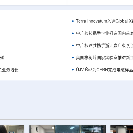
中的定时架构。航天器电子设备通
相关登记依据俄罗斯政府第878号
定的时间参考，用于导航、通信和
完成。至此，Helix成为俄罗斯
务，尤其是在全球导航卫星系统
一被纳入上述国家注册名录的3D
号可能不可用或受到干扰的环境中。传
RangeVision Helix由俄罗
Terra Innovatum入选Gl
赖多个振荡器、缓冲器和定时器
制造合作伙伴RangeVision研发
同子系统提供时钟信号，由此带来
以来，该公司成为唯一纳入俄罗
中广核技携手企业打造国内首
、系统质量上升和电路复杂...
司增材制造生态系统的俄罗斯3D扫描
中广核达胜携手浙江嘉广束 打
传递
美国橡树岭国家实验室推进新工
关业务增长
ÚJV Řež为CERN完成电缆