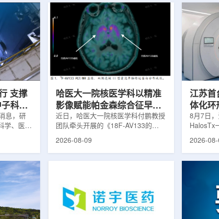
行 支撑
哈医大一院核医学科以精准
江苏首台u
中子科学
影像赋能帕金森综合征早期
体化环
日消息，研
诊疗
近日，哈医大一院核医学科付鹏教授
临床
8月7日，
科学、医疗
团队牵头开展的《18F-AV133的
Halos
全球54个
PET/MR显像在帕金森病中的临床应
南京医科
2026-08-09
2026-08-
运行，另有
用》项目，凭借其卓越的临床价值与
院)正式
段。这类反
创新性，成功获评2025年度省医疗
断级CT
反应堆，主
卫生新技术Ⅰ类推广项目。帕金森病
台，推动
疗、工业、
早期症状隐匿，临床表现复杂，传统
步定位向
及核科学研
诊断主要依赖症状评估和经验判断，
疗是肿瘤
的研究堆水
对于早期阶段、非典型病例以及疾病
分体式放
构)在医疗
鉴别诊断仍存在一定挑战。该技术的
CT室与
性同位素的
推广应用，标志着哈医大一院在神经
也多依据