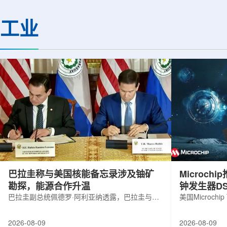
机构合作完成。研究结果不仅修正了以
区的170余名学者开
往标准数据表中部分不合理的核性质数
题覆盖高能物理、核
工业
值，也为现代原子核理论模型提供了关
和宇宙学等多个理论
键实验验证。镄是自然界中不存在的人
时涉及超越标准模型
工合成重元素，镄-255含有100个质子
量子光学与量子信息
和155个中子，实验获取极为困难。研究
分子等交叉研究领域。
团...
巴拉圭称与美国核能备忘录涉及铀矿
Microc
勘探，能源合作升温
钟发生器DS
巴拉圭副总统佩德罗·阿利亚纳透露，巴拉圭与美
美国Microchip
国近期签署的核能领域谅解备忘录，不仅涉及民
抗辐射六输出
用核能发展，也包括与铀矿勘探相关的合作内
及其他航空航
2026-08-09
2026-08-09