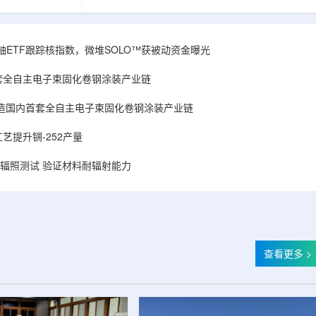
和第719号决议
舰Aurora铀项目位于俄勒冈—内华达边境，按S-K
首款、也是目前唯
1300标准含indicated资源3275万磅、inferred
扫描仪。
498万磅。公司已递交许可申请，计划打47个
斯国家原子能公司增材
孔、总进尺约2.7万英尺的预可研钻探，待联邦与
obal X铀ETF跟踪核指数，微堆SOLO™获被动资金曝光
制造。自2025年
州审批通过后开工，预计2027年下半年完成预可
斯国家原子能公
研。技术端近期增补Yukuskokon Professional
套全自主电子束固化卷钢涂装产业链
...
Services，并扩大与BBA USA、SLR I...
造国内首套全自主电子束固化卷钢涂装产业链
艺提升锎-252产量
样品辐照测试 验证材料耐辐射能力
查看更多 >