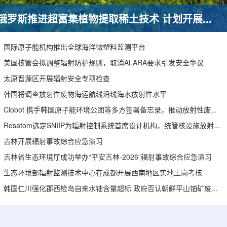
俄罗斯推进超富集植物提取稀土技术 计划开展田间试验
国际原子能机构推出全球海洋微塑料监测平台
美国核管会拟调整辐射防护规则，取消ALARA要求引发安全争议
太原晋源区开展辐射安全专项检查
韩国将调查放射性废物海运航线沿线海水放射性水平
Clobot 携手韩国原子能环境公团等多方签署备忘录，推动放射性废物安全管理多机型机器人示范
Rosatom选定SNIIP为辐射控制系统首席设计机构，统管核设施放射仪表标准化与进口替代保障
吉林开展辐射事故综合应急演习
吉林省生态环境厅成功举办“平安吉林-2026”辐射事故综合应急演习
生态环境部辐射监测技术中心在成都开展西南地区实地上岗考核
韩国仁川强化郡西检岛自来水铀含量超标 政府否认朝鲜平山铀矿废水影响