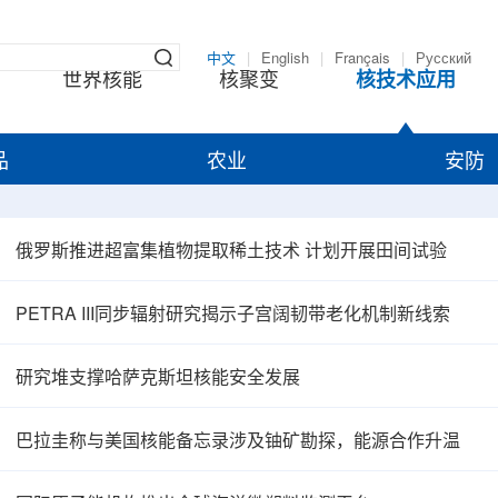
中文
|
English
|
Français
|
Русский
世界核能
核聚变
核技术应用
品
农业
安防
俄罗斯推进超富集植物提取稀土技术 计划开展田间试验
PETRA III同步辐射研究揭示子宫阔韧带老化机制新线索
研究堆支撑哈萨克斯坦核能安全发展
巴拉圭称与美国核能备忘录涉及铀矿勘探，能源合作升温