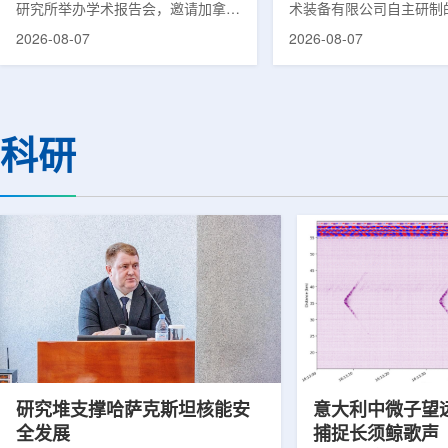
研究所举办学术报告会，邀请加拿大
术装备有限公司自主研制
温哥华不列颠哥伦比亚癌症中心林国
回旋质子治疗系统，在合
2026-08-07
2026-08-07
贤教授作题为《用于前列腺癌诊断与
中心完成首例临床试验受
治疗的前列腺特异性膜抗原靶向放射
这是国内首台国产超导回
性药物开发》的学术报告。报告会采
治疗系统的重要突破。本
取线上线下结合方式举行，放射所部
肺癌患者。试验所用的超
分科研人员和研究生参加。林国贤教
系统，搭载中科离子自主
科研
授长期从事肿瘤诊疗靶向放射性药物
SC240超导回旋加速器
开发研究，已主导或参与发表135余
射野、360°全周束流配
篇同行评议期刊论文，提交30余项
疗全程依托多模融合4D
放射性药物相关专利申请，并完成7
准定位，能实现动态适配
款自研放射性药物的临床转化，应用
疗。设备运行平稳低噪，
于多...
件运...
研究堆支撑哈萨克斯坦核能安
意大利中微子望
全发展
捕捉长须鲸歌声