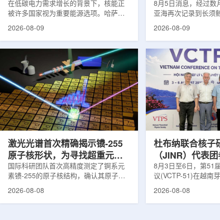
在低碳电力需求增长的背景下，核能正
8月5日消息，经过数
被许多国家视为重要能源选项。哈萨克
亚海再次记录到长须
斯坦也在推进本国核能发展。与核电站
测由连接意大利国家
2026-08-09
2026-08-09
建设同样关键的是，核燃料、结构材
国家实验室(LNS-IN
料、反应堆运行工况及安全系统需要经
多个实验共同完成，涉及
过长期研究、试验和验证，研究堆和实
LOWNOISER和VO
验装置正是承担这类工作的核心平台。
相关工作由LNS-IN
不同于以发电为主要目标的动力堆，研
物质结构中心(CSFN
究堆更接近专业核科学实验室。科研人
测发生在冬季末期。
员可在其中研究核燃料和结构材料行
域正受到一项长期近
为，模拟反应堆不同运行状态，包括偏
理勘测活动带来的强
离正常工况的情形，测试新技术，并验
距离飓风哈里过境也
证后续用于核...
在复杂声学背景...
激光光谱首次精确揭示镄-255
杜布纳联合核子
原子核形状，为寻找超重元素
（JINR）代表
提供新线索
国际科研团队首次高精度测定了锕系元
南理论物理会议
8月3日至6日，第5
素镄-255的原子核结构，确认其原子核
议(VCTP-51)在越
呈明显的长椭球形，类似橄榄球。这项
核研究所理论物理实
2026-08-08
2026-08-08
研究发表于《物理评论快报》，由德国
验室的科研人员组成
美因茨约翰内斯·古腾堡大学、亥姆霍兹
南、德国、印度、中
美因茨研究所、瑞典哥德堡大学等18家
罗斯、台湾、菲律宾