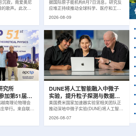
月沉寂，南爱奥尼
据国际原子能机构8月7日消息，研究反
鲸的歌声。此次观
应堆正持续推动全球科学、医疗和工业
核物理研究所南方
领域创新。目前，全球54个国家共有
2026-08-09
FN)海底基础设施的
228座研究堆在运行，另有23座处于建
ITINERIS、
设或规划阶段。这类反应堆不同于用于
NGOLA三个项目，
发电的核反应堆，主要功能是产生中
FN与西西里核物理与
子，为医疗、工业、农业、地质科学、
SM)参与开展。探
法医学及核科学研究提供支撑。从上方
当时，东地中海区
拍摄的研究堆水池。(图片：国际原子能
海油气资源地球物
机构)在医疗领域，研究堆是医用放射性
烈人为噪声影响，
同位素的重要来源。其中，锝-99m被广
仅数周。研究人员
泛用于癌症以及心脏、脑部和骨骼疾病
诊断;全球大...
研究所
DUNE将人工智能融入中微子
团参加第51届越
实验，提升粒子探测与数据处
1届越南理论物理会
理能力
美国费米国家加速器实验室相关团队正
南芽庄举行。来自联合
推动深地中微子实验(DUNE)将人工智能
验室和信息技术实
和机器学习工具融入实验设计、探测器
2026-08-07
代表团参会，与越
运行与数据分析流程，以提升中微子相
国、巴基斯坦、俄
互作用识别、事件分类和探测器管理能
和日本等国家和地
力。DUNE位于长基线中微子设施，目