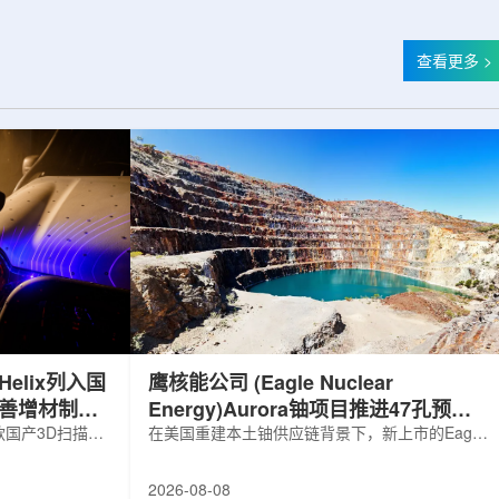
查看更多 >
elix列入国
鹰核能公司 (Eagle Nuclear
完善增材制造
Energy)Aurora铀项目推进47孔预可
国产3D扫描仪
研钻探
在美国重建本土铀供应链背景下，新上市的Eagle
罗斯电子产品统一注册
Nuclear Energy Corp.凭借其号称全美最大常规
工业产品名录。
measured+indicated铀矿藏进入行业视野。其旗
2026-08-08