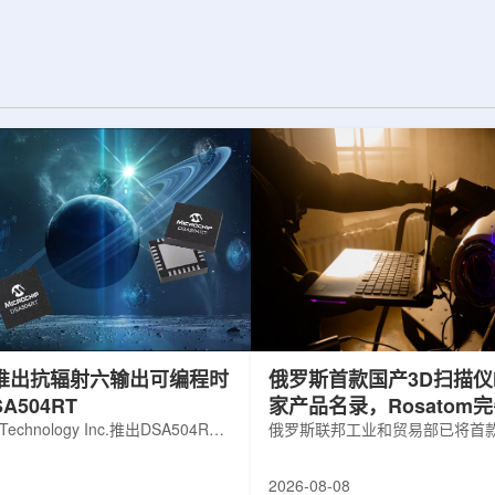
展交流。本届会议议
前已开始安装大型中微子探测器模块的
物理、凝聚态物理
结构元件。该实验由近探测器和远探测
物理前沿方向，同
器组成：近探测器位于费米实验室，远
物理、分子物理、
探测器设在南达科他州桑福德地下研究
、生物材料和生物
设施地下约1英里处。两个探测器都将采
广泛的议程...
用液氩时间投影室技术，用于记录中微
子...
hip推出抗辐射六输出可编程时
俄罗斯首款国产3D扫描仪H
A504RT
家产品名录，Rosatom
 Technology Inc.推出DSA504RT
技术链
俄罗斯联邦工业和贸易部已将首款
可编程时钟发生器，面向航天器以
RangeVision Helix列入俄
天和国防高可靠性电子系统，旨在
名录，以及经确认的俄罗斯制造
2026-08-08