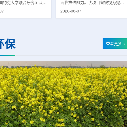
国约克大学联合研究团队宣
面临推进阻力。该项目曾被视为完善
立一种利用正电子三光子衰
韩国东南部区域癌症治疗体系的关键
07
2026-08-07
几何成像原理，并首次成功
环节，但由于政府医疗财政支持方向
素比率成像(PRI)技术。
发生变化，单独获得大规模国家拨款
结合现有临床PET显像剂使
的难度明显上升。据蔚山市8月6日
为核医学影像提供观察组织
消息，蔚山市已于去年3月完成质子
新手段。利用正电子-3光子
治疗中心建设可行性研究及基本规划
环保
一代核医学成像概念图目前
制定服务，并开始争取国家拨款。不
查看更多 >
T扫描主要利用正电子双光子
过，韩国保健福祉部回复称，难以单
显示药物在体内的分布和积
独为蔚山市提供大型项目资金。此
但对组织缺氧等与疾病恶性
前，蔚山市曾计划通过建设质子治疗
的微环境信息捕捉有限。...
中心，构建癌症患者可在区域内完成
手术...