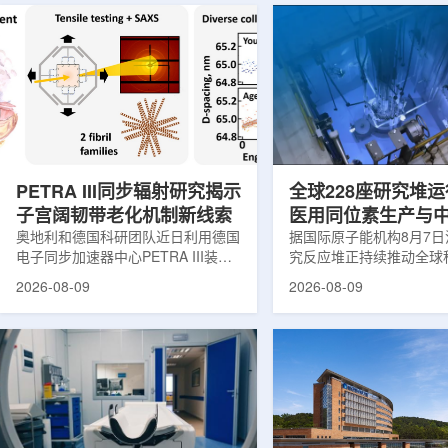
PETRA III同步辐射研究揭示
全球228座研究堆运
子宫阔韧带老化机制新线索
医用同位素生产与
奥地利和德国科研团队近日利用德国
创新
据国际原子能机构8月7
电子同步加速器中心PETRA III装
究反应堆正持续推动全球
置，对支撑子宫的重要韧带——阔韧
和工业领域创新。目前，
2026-08-09
2026-08-09
带进行了X射线分析，为理解盆腔器
国家共有228座研究堆在
官脱垂的发生机制提供了新的生物力
23座处于建设或规划阶
学线索。相关研究成果发表于《生物
应堆不同于用于发电的核
材料学报》。盆腔器官脱垂是女性健
要功能是产生中子，为医
康领域常见但机制仍不清晰的问题，
农业、地质科学、法医学
约40%的女性会受到影响，且多发生
究提供支撑。从上方拍摄
在生命后半段。医学研究人员此前推
池。(图片：国际原子能机
测，子宫周围韧带随年龄发生松弛，
领域，研究堆是医用放射