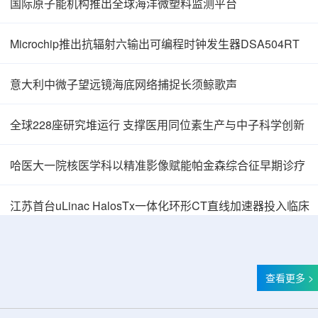
国际原子能机构推出全球海洋微塑料监测平台
Microchip推出抗辐射六输出可编程时钟发生器DSA504RT
意大利中微子望远镜海底网络捕捉长须鲸歌声
全球228座研究堆运行 支撑医用同位素生产与中子科学创新
哈医大一院核医学科以精准影像赋能帕金森综合征早期诊疗
中核辐智正式设立 中国同辐持股90%打通核医
江苏首台uLinac HalosTx一体化环形CT直线加速器投入临床
查看更多 >