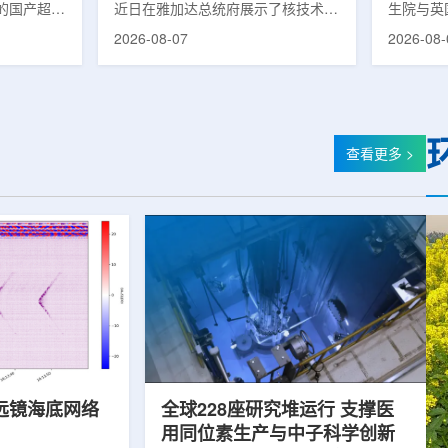
的国产超导
近日在雅加达总统府展示了核技术研
生院与英
肥离子医学
究成果。BRIN局长阿里夫·萨特里亚
布，已建
2026-08-07
2026-08-
试者治疗。
表示，相关技术属于和平利用核能范
变的新型
旋质子放射
畴，应用方向不仅包括能源，也覆盖
验证正电子
例受试者为
粮食和健康等领域。在健康领域，
该方法可
导质子治疗
BRIN正在开发用于核医学的放射性
用，有望
研发的
药物。这类药物含有放射性物质，可
微环境的
，具有超大照
用于癌症诊断和治疗。阿里夫表示，
衰变的下
查看更多 >
送能力。治
放射性药物研发对癌症识别和治疗具
临床PE
图像引导精
有重要意义。在食品领域，BRIN将
湮灭过程
、精准治
核技术用于食品保鲜，重点包括出口
累情况，
治疗控制软
水果的辐照处理。阿里夫介绍，一些
程度相关
进口国要...
远镜海底网络
全球228座研究堆运行 支撑医
用同位素生产与中子科学创新