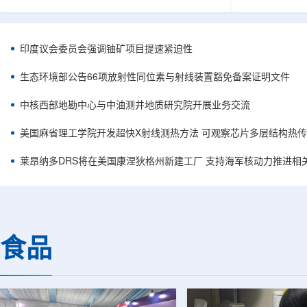
容。他在谈及与美国国务卿马尔科·鲁比奥及副国
简化复杂系统
务卿克里斯托弗·兰道的会晤时，将该协议称为历
常需要高度稳
史性文件，认为这反映出两国关系正处于前所未
科学载荷等任
有的接近阶段。巴美双方此次接触并不局限于核
(GNSS)信
印度议会委员会强调铀矿项目提速紧迫性
能议题，而是涵盖双边合作、安全、投资和地区
统方案往往依
政治等多个层面。阿利亚纳称，美国方面有意加
件，分别为不
生态环境部公告66项放射性同位素与射线装置豁免备案证明文件
强对巴拉圭能源领域的投资，尤其关注...
元器件数量增加
中核西部地勘中心与中油测井地质研究院开展业务交流
美国麻省理工学院开发超快X射线测热方法 可观察芯片多层结构热
莱昂纳多DRS将在美国康涅狄格州新建工厂 支持海军核动力推进相
食品