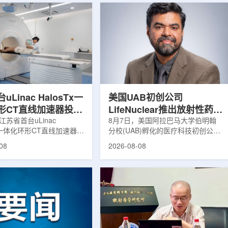
Linac HalosTx一
美国UAB初创公司
形CT直线加速器投入
LifeNuclear推出放射性药物
江苏省首台uLinac
治疗安全指导平台
8月7日，美国阿拉巴马大学伯明翰
Tx一体化环形CT直线加速器在
分校(UAB)孵化的医疗科技初创公司
TheraGuide
大学第三附属医院(常州二
LifeNuclear宣布推出数字化平台
08
2026-08-08
投入临床应用。该设备将诊
TheraGuide，用于帮助接受放射性
与环形加速器集成于同一平
药物癌症治疗的患者在出院后理解并
区域肿瘤放射治疗由传统分
遵循辐射安全指导。放射性药物疗法
同台实时模式转变。放射治
通过使用放射性药物靶向癌细胞，在
治疗的重要方式之一。传统
尽量减少周围健康组织损伤的同时发
疗流程中，患者通常需要在
挥治疗作用。随着该疗法应用范围扩
治疗室之间转运，治疗计划
大，患者在治疗后通常需要阅读并执
此前采集的静态影像制定。
行较为复杂的书面说明，这对部分患