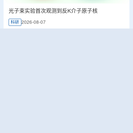
光子束实验首次观测到反K介子原子核
2026-08-07
科研
韩国忠清北道上半年农水产品放射性检测结果达
标