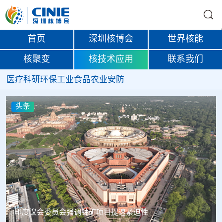
首页
深圳核博会
世界核能
核聚变
核技术应用
联系我们
医疗
科研
环保
工业
食品
农业
安防
头条
中核辐智正式设立 中国同辐持股90%打通核医疗全产