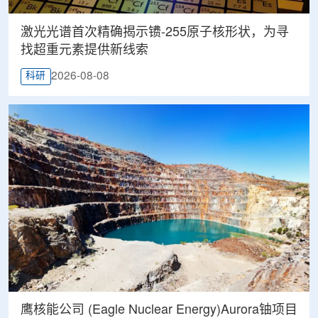
激光光谱首次精确揭示镄-255原子核形状，为寻
找超重元素提供新线索
2026-08-08
科研
鹰核能公司 (Eagle Nuclear Energy)Aurora铀项目