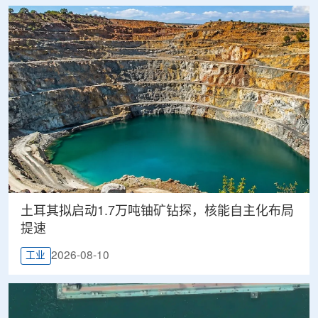
土耳其拟启动1.7万吨铀矿钻探，核能自主化布局
提速
2026-08-10
工业