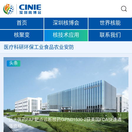
首页
深圳核博会
世界核能
核聚变
核技术应用
联系我们
医疗
科研
环保
工业
食品
农业
安防
头条
远大医药FAP靶点诊断核药GPN01530-2获美国FDA快速通
道资格