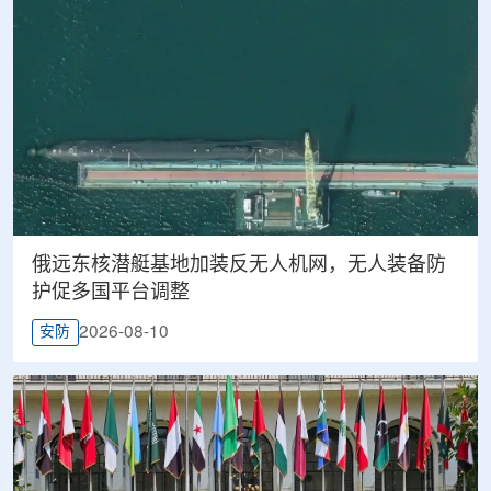
俄远东核潜艇基地加装反无人机网，无人装备防
护促多国平台调整
2026-08-10
安防