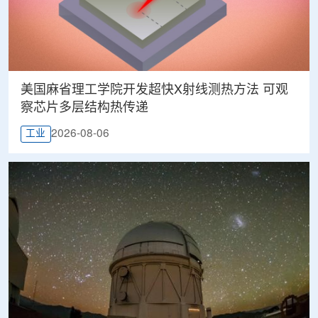
美国麻省理工学院开发超快X射线测热方法 可观
察芯片多层结构热传递
2026-08-06
工业