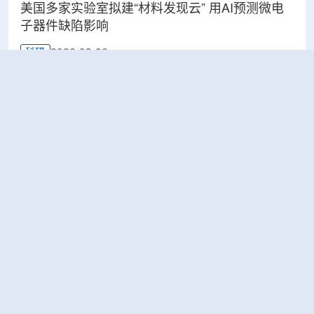
美国多家实验室拟建“材料发现云” 用AI预测微电
子器件缺陷影响
2026-08-06
科研
Rosatom选定SNIIP为辐射控制系统首席设计机
构，统管核设施放射仪表标准化与进口替代保障