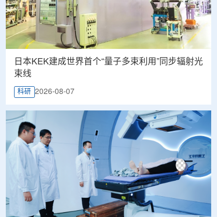
日本KEK建成世界首个“量子多束利用”同步辐射光
束线
2026-08-07
科研