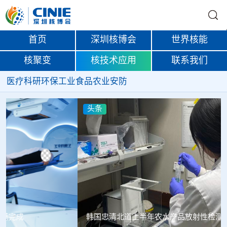
首页
深圳核博会
世界核能
核聚变
核技术应用
联系我们
医疗
科研
环保
工业
食品
农业
安防
头条
韩国忠清北道上半年农水产品放射性检测结果达标