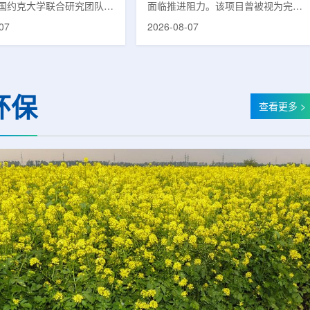
国约克大学联合研究团队宣
面临推进阻力。该项目曾被视为完善
立一种利用正电子三光子衰
韩国东南部区域癌症治疗体系的关键
07
2026-08-07
几何成像原理，并首次成功
环节，但由于政府医疗财政支持方向
素比率成像(PRI)技术。
发生变化，单独获得大规模国家拨款
结合现有临床PET显像剂使
的难度明显上升。据蔚山市8月6日
为核医学影像提供观察组织
消息，蔚山市已于去年3月完成质子
新手段。利用正电子-3光子
治疗中心建设可行性研究及基本规划
环保
一代核医学成像概念图目前
制定服务，并开始争取国家拨款。不
查看更多 >
T扫描主要利用正电子双光子
过，韩国保健福祉部回复称，难以单
显示药物在体内的分布和积
独为蔚山市提供大型项目资金。此
但对组织缺氧等与疾病恶性
前，蔚山市曾计划通过建设质子治疗
的微环境信息捕捉有限。...
中心，构建癌症患者可在区域内完成
手术...