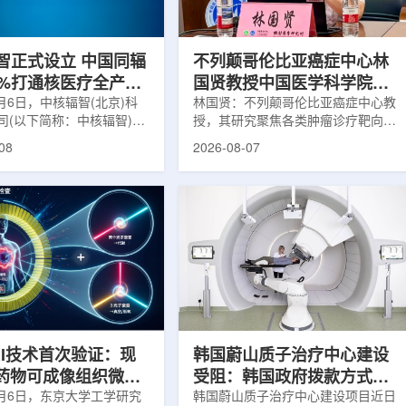
缩、患者体重变化等情况
者和护理人员而言存在理解和操作难
影像可能难以完全反映治疗
度。雷莫·乔治博士LifeNuclear由
...
UAB...
智正式设立 中国同辐
不列颠哥伦比亚癌症中心林
0%打通核医疗全产业
国贤教授中国医学科学院放
8月6日，中核辐智(北京)科
射医学研究所开展学术交流
林国贤：不列颠哥伦比亚癌症中心教
司(以下简称：中核辐智)正
授，其研究聚焦各类肿瘤诊疗靶向放
公司由中国同辐股份有限公
射性药物开发，迄今已主导/参与发
08
2026-08-07
简称：中国同辐)与中核(浙
表135余篇同行评议期刊论文，提交
有限公司(以下简称：中核浙
30余项放射性药物相关专利申请，
出资组建，中国同辐持股
完成自研7款放射性药物的临床转
中核浙创持股10%。中核辐智
化，用于多种肿瘤诊疗。报告会上，
国同辐核医学发展中心业
林国贤教授基于其团队多年的前沿探
智慧核医疗赛道深耕布局。
索，系统梳理了针对前列腺癌靶点
慧核医学物联系统为核心载
PSMA的核药相关研究进展：一是F-
核医疗全产业链条，构建智
18标记PSMA靶向PET显像剂的分子
系统+核药+装备+服务协同
设计与临床优势;二是通过理性优化
，推动业务从单一产品供给
分子结构，大幅提高Lu-177标记治
整合...
疗性核药的肿瘤靶向性，...
RI技术首次验证：现
韩国蔚山质子治疗中心建设
T药物可成像组织微环
受阻：韩国政府拨款方式调
8月6日，东京大学工学研究
整影响项目推进
韩国蔚山质子治疗中心建设项目近日