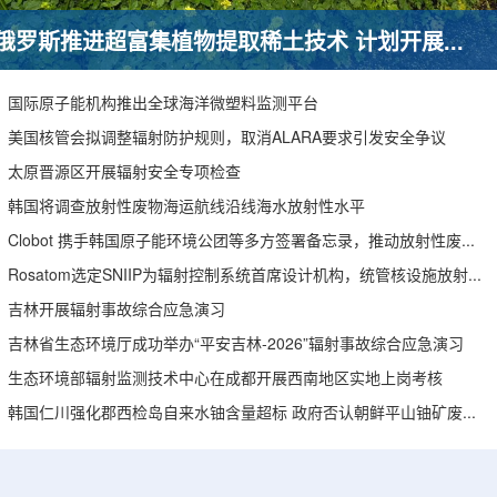
俄罗斯推进超富集植物提取稀土技术 计划开展田间试验
国际原子能机构推出全球海洋微塑料监测平台
美国核管会拟调整辐射防护规则，取消ALARA要求引发安全争议
太原晋源区开展辐射安全专项检查
韩国将调查放射性废物海运航线沿线海水放射性水平
Clobot 携手韩国原子能环境公团等多方签署备忘录，推动放射性废物安全管理多机型机器人示范
Rosatom选定SNIIP为辐射控制系统首席设计机构，统管核设施放射仪表标准化与进口替代保障
吉林开展辐射事故综合应急演习
吉林省生态环境厅成功举办“平安吉林-2026”辐射事故综合应急演习
生态环境部辐射监测技术中心在成都开展西南地区实地上岗考核
韩国仁川强化郡西检岛自来水铀含量超标 政府否认朝鲜平山铀矿废水影响