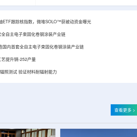
和第719号决议
舰Aurora铀项目位于俄勒冈—内华达边境，按S-K
首款、也是目前唯
1300标准含indicated资源3275万磅、inferred
扫描仪。
498万磅。公司已递交许可申请，计划打47个
斯国家原子能公司增材
孔、总进尺约2.7万英尺的预可研钻探，待联邦与
obal X铀ETF跟踪核指数，微堆SOLO™获被动资金曝光
制造。自2025年
州审批通过后开工，预计2027年下半年完成预可
斯国家原子能公
研。技术端近期增补Yukuskokon Professional
套全自主电子束固化卷钢涂装产业链
...
Services，并扩大与BBA USA、SLR I...
造国内首套全自主电子束固化卷钢涂装产业链
艺提升锎-252产量
样品辐照测试 验证材料耐辐射能力
查看更多 >