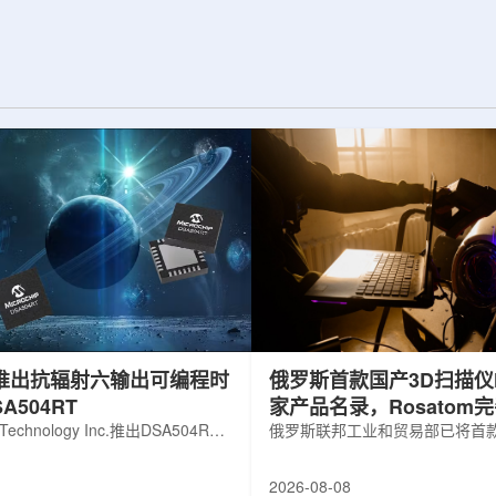
展交流。本届会议议
前已开始安装大型中微子探测器模块的
物理、凝聚态物理
结构元件。该实验由近探测器和远探测
物理前沿方向，同
器组成：近探测器位于费米实验室，远
物理、分子物理、
探测器设在南达科他州桑福德地下研究
、生物材料和生物
设施地下约1英里处。两个探测器都将采
广泛的议程...
用液氩时间投影室技术，用于记录中微
子...
hip推出抗辐射六输出可编程时
俄罗斯首款国产3D扫描仪H
A504RT
家产品名录，Rosatom
 Technology Inc.推出DSA504RT
技术链
俄罗斯联邦工业和贸易部已将首款
可编程时钟发生器，面向航天器以
RangeVision Helix列入俄
天和国防高可靠性电子系统，旨在
名录，以及经确认的俄罗斯制造
2026-08-08