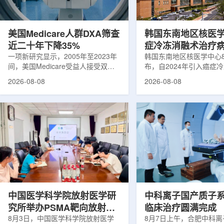
可能是脱垂的重要原因之一。阔韧带
重要来源。其中，锝-99
连接子宫与盆腔内壁，其强度和弹性
于癌症以及心脏、脑部和
主...
断;全球大...
美国Medicare人群DXA筛查
韩国东南地区核医
近二十年下降35%
症冷冻消融术治疗
一项新研究显示，2005年至2023年
100例
韩国东南地区核医学中心
间，美国Medicare受益人接受双能X
布，自2024年引入癌症
射线吸收测定(DXA)检查的比例明显
以来，中心已完成超过10
2026-08-08
2026-08-08
下降，降幅达35%。DXA常用于骨密
术，共为104名癌症患者
度检测和骨质疏松相关筛查，研究结
冷冻消融术是一种微创肿
果提示，不同人群之间的筛查可及性
法。治疗过程中，医生在
差异正在扩大。研究人员分析了超过
成像引导下，将细治疗针
500万名Medicare受益人的理赔数
瘤部位，通过零下40摄
据。结果显示，DXA使用率从2005
的超低温冷冻病灶，使癌
年的每10万名受益人7255次，下降
死。由于低温冷冻本身具
至2023年的每10万名受益人4690
作用，该技术有助于减轻
次。相关研究已发表于
减少对周围正常组织的损
《Osteoporosis International》。下
术后较快恢复。据该中心
降幅度在人群之间并不均衡。...
接受治疗的患者中，肝...
中国医学科学院放射医学研
中科离子国产质子
究所举办PSMA靶向放射性
临床治疗圆满完成
药物学术报告会
8月3日，中国医学科学院放射医学
8月7日上午，合肥中科