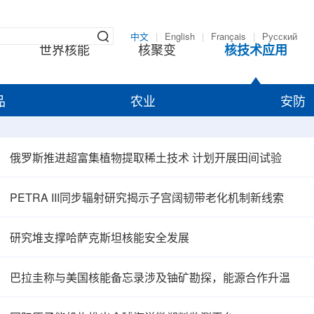
中文
|
English
|
Français
|
Русский
世界核能
核聚变
核技术应用
品
农业
安防
俄罗斯推进超富集植物提取稀土技术 计划开展田间试验
PETRA III同步辐射研究揭示子宫阔韧带老化机制新线索
研究堆支撑哈萨克斯坦核能安全发展
巴拉圭称与美国核能备忘录涉及铀矿勘探，能源合作升温