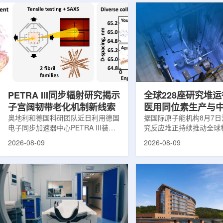
PETRA III同步辐射研究揭示
全球228座研究堆运
子宫阔韧带老化机制新线索
医用同位素生产与
奥地利和德国科研团队近日利用德国
创新
据国际原子能机构8月7
电子同步加速器中心PETRA III装
究反应堆正持续推动全球
置，对支撑子宫的重要韧带——阔韧
和工业领域创新。目前，
2026-08-09
2026-08-09
带进行了X射线分析，为理解盆腔器
国家共有228座研究堆在
官脱垂的发生机制提供了新的生物力
23座处于建设或规划阶
学线索。相关研究成果发表于《生物
应堆不同于用于发电的核
材料学报》。盆腔器官脱垂是女性健
要功能是产生中子，为医
康领域常见但机制仍不清晰的问题，
农业、地质科学、法医学
约40%的女性会受到影响，且多发生
究提供支撑。从上方拍摄
在生命后半段。医学研究人员此前推
池。(图片：国际原子能机
测，子宫周围韧带随年龄发生松弛，
领域，研究堆是医用放射