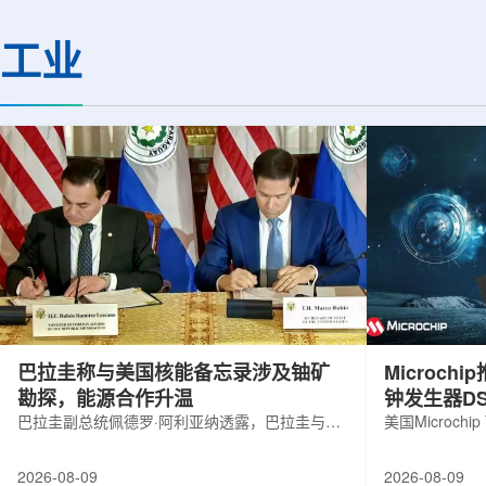
机构合作完成。研究结果不仅修正了以
区的170余名学者开
往标准数据表中部分不合理的核性质数
题覆盖高能物理、核
工业
值，也为现代原子核理论模型提供了关
和宇宙学等多个理论
键实验验证。镄是自然界中不存在的人
时涉及超越标准模型
工合成重元素，镄-255含有100个质子
量子光学与量子信息
和155个中子，实验获取极为困难。研究
分子等交叉研究领域。
团...
巴拉圭称与美国核能备忘录涉及铀矿
Microc
勘探，能源合作升温
钟发生器DS
巴拉圭副总统佩德罗·阿利亚纳透露，巴拉圭与美
美国Microchip
国近期签署的核能领域谅解备忘录，不仅涉及民
抗辐射六输出
用核能发展，也包括与铀矿勘探相关的合作内
及其他航空航
2026-08-09
2026-08-09