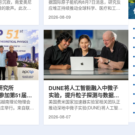
月沉寂，南爱奥尼
据国际原子能机构8月7日消息，研究反
鲸的歌声。此次观
应堆正持续推动全球科学、医疗和工业
核物理研究所南方
领域创新。目前，全球54个国家共有
2026-08-09
FN)海底基础设施的
228座研究堆在运行，另有23座处于建
ITINERIS、
设或规划阶段。这类反应堆不同于用于
NGOLA三个项目，
发电的核反应堆，主要功能是产生中
FN与西西里核物理与
子，为医疗、工业、农业、地质科学、
SM)参与开展。探
法医学及核科学研究提供支撑。从上方
当时，东地中海区
拍摄的研究堆水池。(图片：国际原子能
海油气资源地球物
机构)在医疗领域，研究堆是医用放射性
烈人为噪声影响，
同位素的重要来源。其中，锝-99m被广
仅数周。研究人员
泛用于癌症以及心脏、脑部和骨骼疾病
诊断;全球大...
研究所
DUNE将人工智能融入中微子
团参加第51届越
实验，提升粒子探测与数据处
1届越南理论物理会
理能力
美国费米国家加速器实验室相关团队正
南芽庄举行。来自联合
推动深地中微子实验(DUNE)将人工智能
验室和信息技术实
和机器学习工具融入实验设计、探测器
2026-08-07
代表团参会，与越
运行与数据分析流程，以提升中微子相
国、巴基斯坦、俄
互作用识别、事件分类和探测器管理能
和日本等国家和地
力。DUNE位于长基线中微子设施，目