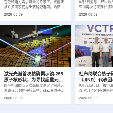
在低碳电力需求增长的背景下，核能正
8月5日消息，经过数
被许多国家视为重要能源选项。哈萨克
亚海再次记录到长须
斯坦也在推进本国核能发展。与核电站
测由连接意大利国家
2026-08-09
2026-08-09
建设同样关键的是，核燃料、结构材
国家实验室(LNS-IN
料、反应堆运行工况及安全系统需要经
多个实验共同完成，涉及
过长期研究、试验和验证，研究堆和实
LOWNOISER和VO
验装置正是承担这类工作的核心平台。
相关工作由LNS-IN
不同于以发电为主要目标的动力堆，研
物质结构中心(CSFN
究堆更接近专业核科学实验室。科研人
测发生在冬季末期。
员可在其中研究核燃料和结构材料行
域正受到一项长期近
为，模拟反应堆不同运行状态，包括偏
理勘测活动带来的强
离正常工况的情形，测试新技术，并验
距离飓风哈里过境也
证后续用于核...
在复杂声学背景...
激光光谱首次精确揭示镄-255
杜布纳联合核子
原子核形状，为寻找超重元素
（JINR）代表
提供新线索
国际科研团队首次高精度测定了锕系元
南理论物理会议
8月3日至6日，第5
素镄-255的原子核结构，确认其原子核
议(VCTP-51)在越
呈明显的长椭球形，类似橄榄球。这项
核研究所理论物理实
2026-08-08
2026-08-08
研究发表于《物理评论快报》，由德国
验室的科研人员组成
美因茨约翰内斯·古腾堡大学、亥姆霍兹
南、德国、印度、中
美因茨研究所、瑞典哥德堡大学等18家
罗斯、台湾、菲律宾