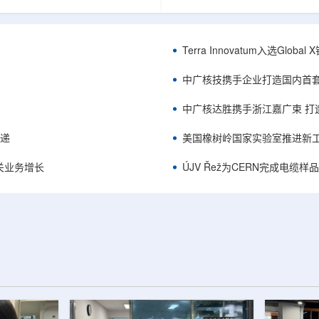
中的定时架构。航天器电子设备通
相关登记依据俄罗斯政府第878号
定的时间参考，用于导航、通信和
完成。至此，Helix成为俄罗斯
务，尤其是在全球导航卫星系统
一被纳入上述国家注册名录的3D
号可能不可用或受到干扰的环境中。传
RangeVision Helix由俄罗
Terra Innovatum入选Gl
赖多个振荡器、缓冲器和定时器
制造合作伙伴RangeVision研发
同子系统提供时钟信号，由此带来
以来，该公司成为唯一纳入俄罗
中广核技携手企业打造国内首
、系统质量上升和电路复杂...
司增材制造生态系统的俄罗斯3D扫描
中广核达胜携手浙江嘉广束 打
传递
美国橡树岭国家实验室推进新工
关业务增长
ÚJV Řež为CERN完成电缆