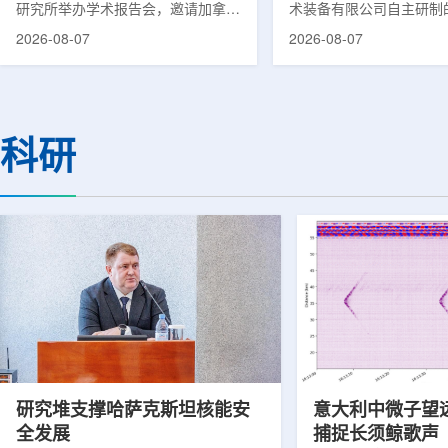
研究所举办学术报告会，邀请加拿大
术装备有限公司自主研制
温哥华不列颠哥伦比亚癌症中心林国
回旋质子治疗系统，在合
2026-08-07
2026-08-07
贤教授作题为《用于前列腺癌诊断与
中心完成首例临床试验受
治疗的前列腺特异性膜抗原靶向放射
这是国内首台国产超导回
性药物开发》的学术报告。报告会采
治疗系统的重要突破。本
取线上线下结合方式举行，放射所部
肺癌患者。试验所用的超
分科研人员和研究生参加。林国贤教
系统，搭载中科离子自主
科研
授长期从事肿瘤诊疗靶向放射性药物
SC240超导回旋加速器
开发研究，已主导或参与发表135余
射野、360°全周束流配
篇同行评议期刊论文，提交30余项
疗全程依托多模融合4D
放射性药物相关专利申请，并完成7
准定位，能实现动态适配
款自研放射性药物的临床转化，应用
疗。设备运行平稳低噪，
于多...
件运...
研究堆支撑哈萨克斯坦核能安
意大利中微子望
全发展
捕捉长须鲸歌声