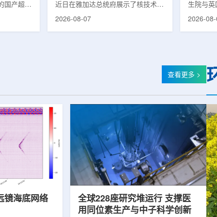
的国产超导
近日在雅加达总统府展示了核技术研
生院与英
肥离子医学
究成果。BRIN局长阿里夫·萨特里亚
布，已建
2026-08-07
2026-08-
试者治疗。
表示，相关技术属于和平利用核能范
变的新型
旋质子放射
畴，应用方向不仅包括能源，也覆盖
验证正电子
例受试者为
粮食和健康等领域。在健康领域，
该方法可
导质子治疗
BRIN正在开发用于核医学的放射性
用，有望
研发的
药物。这类药物含有放射性物质，可
微环境的
，具有超大照
用于癌症诊断和治疗。阿里夫表示，
衰变的下
查看更多 >
送能力。治
放射性药物研发对癌症识别和治疗具
临床PE
图像引导精
有重要意义。在食品领域，BRIN将
湮灭过程
、精准治
核技术用于食品保鲜，重点包括出口
累情况，
治疗控制软
水果的辐照处理。阿里夫介绍，一些
程度相关
进口国要...
远镜海底网络
全球228座研究堆运行 支撑医
用同位素生产与中子科学创新