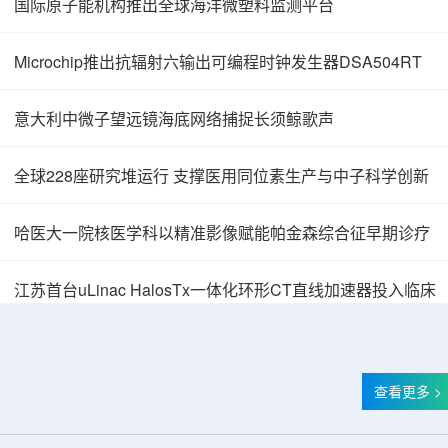
国际原子能机构推出全球海洋微塑料监测平台
Microchip推出抗辐射六输出可编程时钟发生器DSA504RT
意大利中微子望远镜海底网络捕捉长须鲸歌声
全球228座研究堆运行 支撑医用同位素生产与中子科学创新
哈医大一院核医学科以精准影像赋能帕金森综合征早期诊疗
中核辐智正式设立 中国同辐持股90%打通核医
江苏首台uLinac HalosTx一体化环形CT直线加速器投入临床
查看更多 >