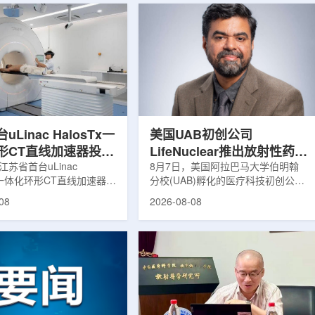
Linac HalosTx一
美国UAB初创公司
形CT直线加速器投入
LifeNuclear推出放射性药物
江苏省首台uLinac
治疗安全指导平台
8月7日，美国阿拉巴马大学伯明翰
Tx一体化环形CT直线加速器在
分校(UAB)孵化的医疗科技初创公司
TheraGuide
大学第三附属医院(常州二
LifeNuclear宣布推出数字化平台
08
2026-08-08
投入临床应用。该设备将诊
TheraGuide，用于帮助接受放射性
与环形加速器集成于同一平
药物癌症治疗的患者在出院后理解并
区域肿瘤放射治疗由传统分
遵循辐射安全指导。放射性药物疗法
同台实时模式转变。放射治
通过使用放射性药物靶向癌细胞，在
治疗的重要方式之一。传统
尽量减少周围健康组织损伤的同时发
疗流程中，患者通常需要在
挥治疗作用。随着该疗法应用范围扩
治疗室之间转运，治疗计划
大，患者在治疗后通常需要阅读并执
此前采集的静态影像制定。
行较为复杂的书面说明，这对部分患