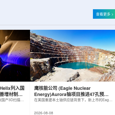
查看更多 >
elix列入国
鹰核能公司 (Eagle Nuclear
完善增材制造
Energy)Aurora铀项目推进47孔预可
国产3D扫描仪
研钻探
在美国重建本土铀供应链背景下，新上市的Eagle
罗斯电子产品统一注册
Nuclear Energy Corp.凭借其号称全美最大常规
工业产品名录。
measured+indicated铀矿藏进入行业视野。其旗
2026-08-08