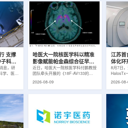
行 支撑
哈医大一院核医学科以精准
江苏首台u
中子科学
影像赋能帕金森综合征早期
体化环
日消息，研
诊疗
近日，哈医大一院核医学科付鹏教授
临床
8月7日，
科学、医疗
团队牵头开展的《18F-AV133的
Halos
全球54个
PET/MR显像在帕金森病中的临床应
南京医科
2026-08-09
2026-08-
运行，另有
用》项目，凭借其卓越的临床价值与
院)正式
段。这类反
创新性，成功获评2025年度省医疗
断级CT
反应堆，主
卫生新技术Ⅰ类推广项目。帕金森病
台，推动
疗、工业、
早期症状隐匿，临床表现复杂，传统
步定位向
及核科学研
诊断主要依赖症状评估和经验判断，
疗是肿瘤
的研究堆水
对于早期阶段、非典型病例以及疾病
分体式放
构)在医疗
鉴别诊断仍存在一定挑战。该技术的
CT室与
性同位素的
推广应用，标志着哈医大一院在神经
也多依据