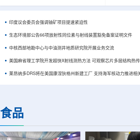
容。他在谈及与美国国务卿马尔科·鲁比奥及副国
简化复杂系统
务卿克里斯托弗·兰道的会晤时，将该协议称为历
常需要高度稳
史性文件，认为这反映出两国关系正处于前所未
科学载荷等任
有的接近阶段。巴美双方此次接触并不局限于核
(GNSS)信
印度议会委员会强调铀矿项目提速紧迫性
能议题，而是涵盖双边合作、安全、投资和地区
统方案往往依
政治等多个层面。阿利亚纳称，美国方面有意加
件，分别为不
生态环境部公告66项放射性同位素与射线装置豁免备案证明文件
强对巴拉圭能源领域的投资，尤其关注...
元器件数量增加
中核西部地勘中心与中油测井地质研究院开展业务交流
美国麻省理工学院开发超快X射线测热方法 可观察芯片多层结构热
莱昂纳多DRS将在美国康涅狄格州新建工厂 支持海军核动力推进相
食品