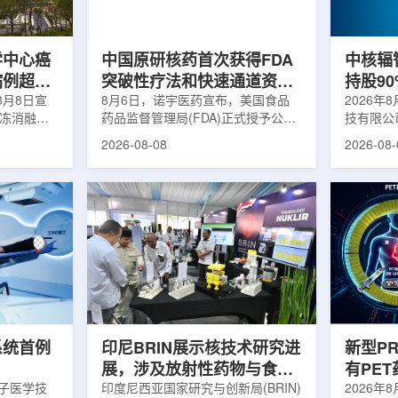
m被广泛用
退行性疾病分子影像诊断领域取得重
在肿瘤退
骨骼疾病诊
要突破，为帕金森病患者提供更加精
下，既往
准、客观...
当天的实际
学中心癌
中国原研核药首次获得FDA
中核辐
病例超过
突破性疗法和快速通道资格
持股9
8月8日宣
双重认定
8月6日，诺宇医药宣布，美国食品
链
2026年
冷冻消融术
药品监督管理局(FDA)正式授予公司
技有限公
0例相关手
自主研发的68Ga-NYM096突破性疗
式设立。
2026-08-08
2026-08-
提供治疗。
法认定(Breakthrough Therapy
司(以下
瘤治疗方
Designation, BTD)及快速通道资格
江)科创
CT或超声
认定(Fast Track Designation,
创)共同
精准插入肿
FTD)。这是原研核药领域中国首个
90%，
氏度或更低
获得美国 FDA 突破性疗法认定、首
将承接中
细胞发生坏
个同时获得 FDA 突破性疗法与快速
务，锚定
有一定麻醉
通道双项认定的产品，创造了核药领
公司以智
患者疼痛，
域里程碑式突破。68Ga-NYM096是
体，打通
伤，并促进
一款特异性结合CAⅨ的肾癌小分子
慧核医学
介绍，目前
诊断核药，适用于疑似或确认转移性
发展模式
肾透明细胞癌(cl...
向全价值链
系统首例
印尼BRIN展示核技术研究进
新型P
展，涉及放射性药物与食品
有PE
离子医学技
辐照应用
印度尼西亚国家研究与创新局(BRIN)
境
2026年