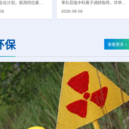
业化计划，医用同位素
率队莅临中科离子调研指导，并举行
(Lu-177)被列为首个商业化目
座谈交流。市人大常委会副主任雍凤
06
2026-08-06
韩国水力与原子能公司表
山，市政协秘书长苏祥、市产投集团
先实现Lu-177商业化生
董事长江鑫、市政协教科卫体委主任
还可能将产品范围扩大至
张晓峰、市工信局副局长郭梅参加。
氚-3和氦-3等同位素。Lu-
中国科学院合肥物质科学研究院副院
当前全球放射性药物市场中应
长宋云涛，中科离子董事长刘璐，总
环保
治疗性放射性同位素，可用
经理陈永华，副总经理丁开忠、李
查看更多 >
癌、神经内分泌肿瘤等疾病
俊、光若怀陪同。韩冰一行详细了解
性药物。此前，韩国所需
中科离子产业布局、经营情况，重点
7完全依赖进口。由于其半衰
围绕核医疗及高端装备关键技术突
.6天，从生产、运输到药物
破、成果转化落地及产业化发展等方
给药...
面开...