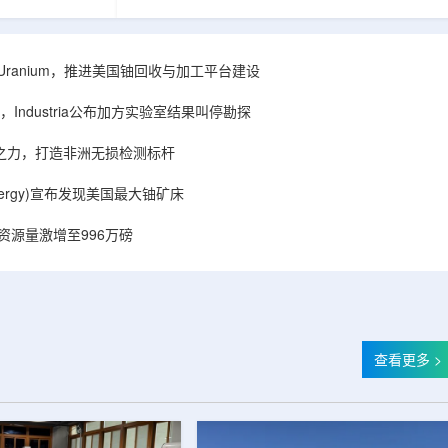
着计算机芯片尺
目旨在提升产能，支持美国海军相关关键项目，
，器件过热正成
并为公司在核能领域的后续增长提供空间和基础
统热流测量方法
设施条件。根据公司披露，新设施位于布鲁克菲
时存在局限，例
尔德帕克里奇路120号，占地约14.1087万平方英
ISA Uranium，推进美国铀回收与加工平台建设
不同材料层中的
尺。工厂建成后，将整合目前分布在康涅狄格州
难以在微小尺度
丹伯里和贝瑟尔三个地点的业务。该设施预计于
Industria公布加方实验室结果叫停勘探
..
2027年初投入使用，若最终设计和租户装修工...
心之力，打造非洲无损检测标杆
r Energy)宣布发现美国最大铀矿床
铀资源量激增至996万磅
查看更多 >