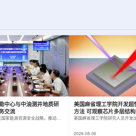
为了实现DES，
化图，这是一个基于物理学原理的人工
极其灵敏的5.7亿
智能框架，它整合了实验数据、模拟和
m，并将其安装在位
高性能计算，用于预测微小缺陷如何影
美国国家科学基金
响微电子器件的性能和寿命。(图片由
文台的布兰科4米望
ChatGPT 提供。)微电子器件广泛用于
r Hahn/费米国家
智能手机、笔记本电脑、安全通信和人
工...
勘中心与中油测井地质研
美国麻省理工学院开发超
务交流
方法 可观察芯片多层结
实国家能源资源安全战略，推动油
美国麻省理工学院研究人员开发
地质勘查技术互融互通，促进跨行
在多层材料中传递的新方法，可
享与关键技术联合攻关，近日，中
算机芯片等电子器件内部的热流
2026-08-06