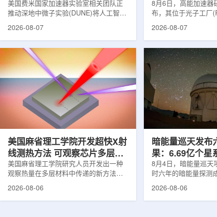
理能力
美国费米国家加速器实验室相关团队正
8月6日，高能加速器研
推动深地中微子实验(DUNE)将人工智能
布，其位于光子工厂(
和机器学习工具融入实验设计、探测器
装置的BL-11A和BL
2026-08-07
2026-08-07
运行与数据分析流程，以提升中微子相
界首个量子多束利用
互作用识别、事件分类和探测器管理能
射线与软X射线两束
力。DUNE位于长基线中微子设施，目
介绍，BL-11A和BL
前已开始安装大型中微子探测器模块的
基础设施网络合作建
结构元件。该实验由近探测器和远探测
联合使用机构及联合
器组成：近探测器位于费米实验室，远
心的同步辐射装置组
探测器设在南达科他州桑福德地下研究
教育基础设施。新光
设施地下约1英里处。两个探测器都将采
于，可在同一实验条
用液氩时间投影室技术，用于记录中微
线和软X射线，完成
子...
观...
美国麻省理工学院开发超快X射
暗能量巡天发布
线测热方法 可观察芯片多层结
果：6.69亿个
构热传递
美国麻省理工学院研究人员开发出一种
束宇宙加速膨胀
8月4日，暗能量巡天项
观察热量在多层材料中传递的新方法，
时六年的暗能量探测
可用于精确测量计算机芯片等电子器件
形成18篇相关论文，基于
2026-08-06
2026-08-06
内部的热流变化。相关研究成果已发表
年间获取的近30万张
于《自然通讯》。随着计算机芯片尺寸
6.69亿个星系、数千
不断缩小、功率密度持续提高，器件过
多颗超新星的信息，