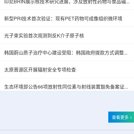
印尼BRIN展示核技术研究进展，涉及放射性药物与食品辐照应用
新型PRI技术首次验证：现有PET药物可成像组织微环境
光子束实验首次观测到反K介子原子核
韩国蔚山质子治疗中心建设受阻：韩国政府拨款方式调整影响项目推进
太原晋源区开展辐射安全专项检查
韩国忠清北道上半年农水产品放射性检测结果达
生态环境部公告66项放射性同位素与射线装置豁免备案证明文件
查看更多 >