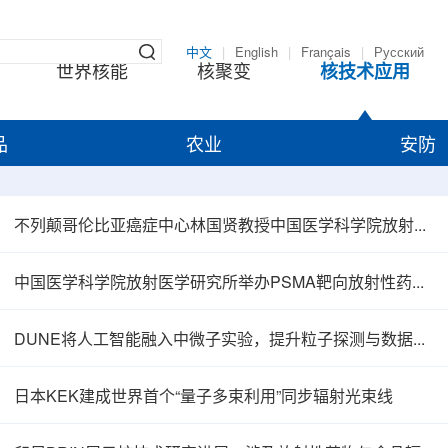
中文
|
English
|
Français
|
Русский
世界核能
核聚变
核技术应用
品
农业
安防
不列颠哥伦比亚癌症中心林国贤教授中国医学科学院放射医学研究所开展学术交流
中国医学科学院放射医学研究所举办PSMA靶向放射性药物学术报告会
DUNE将人工智能融入中微子实验，提升粒子探测与数据处理能力
日本KEK建成世界首个“量子多束利用”同步辐射光束线