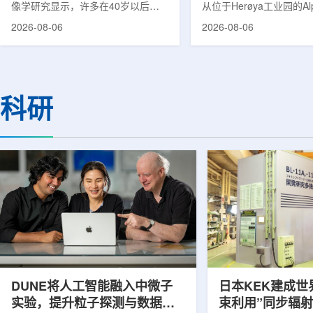
像学研究显示，许多在40岁以后首
从位于Herøya工业园的Al
次出现幻觉、妄想等精神病性症状的
产设施完成首批高纯度钍-22
2026-08-06
2026-08-06
成年人，大脑内存在与阿尔茨海默病
228)客户交付。这是该
及其他神经退行性疾病相关的蛋白异
启动生产后完成的首次客
常沉积。研究纳入37名晚发性精神
标志着AlphaOne进入商
病患者和47名年龄匹配的健康对照
段。Thor Medical首席执
者。研究人员采用淀粉样蛋白PET示
Kurth表示，商业化生产
科研
踪剂^11C-PiB，以及tau蛋白PET示
工业规模制造的开始，首
踪剂^18F-florzolotau，对受试者大
表明公司已完成从产能建
脑中的β-淀粉样蛋白和tau蛋白积累
个工业规模工厂服务客户
情况进行评估。结果显示，晚发性精
司称，随着产能逐步提升
神病患者中，β-淀粉样蛋白阳性...
足靶向α疗法领域对高纯度.
DUNE将人工智能融入中微子
日本KEK建成世
实验，提升粒子探测与数据处
束利用”同步辐