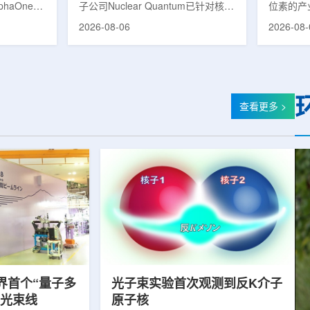
phaOne生
子公司Nuclear Quantum已针对核工
位素的产
8(Th-
业计算模拟中的一项瓶颈提出新方
镥-177
2026-08-06
2026-08-
设施上周宣布
案，尝试将量子计算引入核粒子输运
标产品。
户供货，也
预测，用于支持核医学系统设计等计
示，计划优
业供应阶
算密集型场景。据介绍，传统粒子输
产，后续
行官Jasper
运模拟在核医学系统设计中具有重要
钴-60、
意味着公司
作用，但往往需要大量计算资源，并
177是
批客户交付
伴随较长运行时间，影响研发和优化
用较广的
查看更多 >
设到利用首
效率。Nuclear Quantum此次提出的
于前列腺
的过渡。公
技术，旨在把物理输运模型转化为量
相关放射
，将继续满
子电路，使粒子传播和随机游走动力
Lu-17
..
学能够直接在量子计算框架中表示和
期约为6
模拟。...
制备和患者
界首个“量子多
光子束实验首次观测到反K介子
射光束线
原子核