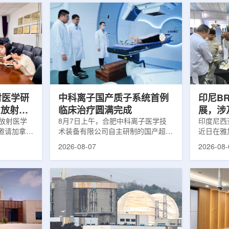
射医学研
中科离子国产质子系统首例
印尼B
向放射性
临床治疗圆满完成
展，涉
院放射医学
8月7日上午，合肥中科离子医学技
辐照应
印度尼西亚
邀请加拿大
术装备有限公司自主研制的国产超导
近日在雅
症中心林国
回旋质子治疗系统，在合肥离子医学
究成果。
2026-08-07
2026-08-
腺癌诊断与
中心完成首例临床试验受试者治疗。
表示，相
原靶向放射
这是国内首台国产超导回旋质子放射
畴，应用
。报告会采
治疗系统的重要突破。本例受试者为
粮食和健
，放射所部
肺癌患者。试验所用的超导质子治疗
BRIN
。林国贤教
系统，搭载中科离子自主研发的
药物。这
放射性药物
SC240超导回旋加速器，具有超大照
用于癌症
表135余
射野、360°全周束流配送能力。治
放射性药
交30余项
疗全程依托多模融合4D图像引导精
有重要意