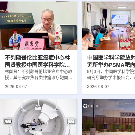
不列颠哥伦比亚癌症中心林
中国医学科学院放
国贤教授中国医学科学院放
究所举办PSMA靶
射医学研究所开展学术交流
林国贤：不列颠哥伦比亚癌症中心教
药物学术报告会
8月3日，中国医学科学
授，其研究聚焦各类肿瘤诊疗靶向放
研究所举办学术报告会，
射性药物开发，迄今已主导/参与发
温哥华不列颠哥伦比亚癌
2026-08-07
2026-08-07
表135余篇同行评议期刊论文，提交
贤教授作题为《用于前列
30余项放射性药物相关专利申请，
治疗的前列腺特异性膜抗
完成自研7款放射性药物的临床转
性药物开发》的学术报告
化，用于多种肿瘤诊疗。报告会上，
取线上线下结合方式举行
林国贤教授基于其团队多年的前沿探
分科研人员和研究生参加
索，系统梳理了针对前列腺癌靶点
授长期从事肿瘤诊疗靶向
PSMA的核药相关研究进展：一是F-
开发研究，已主导或参与发
18标记PSMA靶向PET显像剂的分子
篇同行评议期刊论文，提