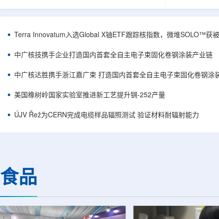
安全和防护管理办法》第五十四条有关规定，现
核西部地勘中
将各省级生态环境主管部门报送的、已获得豁免
地质研究院，
备案证明文件的活动，以及活动中涉及的射线装
油测井地质研
置、放射源或非密封放射性物质予以公告。随公
内油气测井成
Terra Innovatum入选Global X铀ETF跟踪核指数，微堆SOLO
告发布的汇总表共列出66项备案记录，涉及山
验、智能测井
东、天津、上海、河北、四川、甘肃、安徽、河
析等成熟技术
中广核技携手企业打造国内首套全自主电子束固化卷钢涂装产业链
南、辽宁等地相关单位。备案内容涵盖...
气盆地铀矿勘查
中广核达胜携手浙江嘉广束 打造国内首套全自主电子束固化卷钢涂
美国橡树岭国家实验室推进新工艺提升锎-252产量
ÚJV Řež为CERN完成电缆样品辐照测试 验证材料耐辐射能力
食品