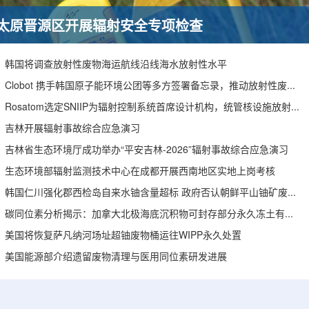
太原晋源区开展辐射安全专项检查
韩国将调查放射性废物海运航线沿线海水放射性水平
Clobot 携手韩国原子能环境公团等多方签署备忘录，推动放射性废物安全管理多机型机器人示范
Rosatom选定SNIIP为辐射控制系统首席设计机构，统管核设施放射仪表标准化与进口替代保障
吉林开展辐射事故综合应急演习
吉林省生态环境厅成功举办“平安吉林-2026”辐射事故综合应急演习
生态环境部辐射监测技术中心在成都开展西南地区实地上岗考核
韩国仁川强化郡西检岛自来水铀含量超标 政府否认朝鲜平山铀矿废水影响
碳同位素分析揭示：加拿大北极海底沉积物可封存部分永久冻土有机碳
美国将恢复萨凡纳河场址超铀废物桶运往WIPP永久处置
美国能源部介绍遗留废物清理与医用同位素研发进展