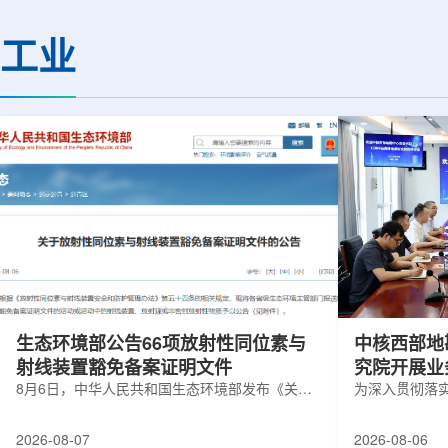
热正成为限制性能提升的重要因素。传
膨胀和宇宙结构演化。
统热流测量方法在面对真实电子器件的
费米实验室制造了一台
工业
多层结构时存在局限，例如常用的时域
像素数字相机DECa
热反射法难以区分不同材料层中的热传
于智利安第斯山脉的
输情况，红外成像等方法也难以在微小
会托洛洛山美洲际天
尺度上捕捉快速变化。为解决这一问
远镜上。(图片由Reida
题...
加速...
生态环境部公告66项放射性同位素与
中核西部地
射线装置豁免备案证明文件
究院开展业
8月6日，中华人民共和国生态环境部发布《关于
为深入贯彻落
放射性同位素与射线装置豁免备案证明文件的公
气测井与铀矿
告》。公告称，根据《放射性同位素与射线装置
业科研资源共
2026-08-07
2026-08-06