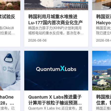
，并完成7
准定位，能实现动态适配、精准治
核技术用
转化，应用
疗。设备运行平稳低噪，治疗控制软
水果的辐
件运...
进口国要..
素试验反
韩国利用月城重水堆推进
韩国亚
Lu-177国内首次商业化生产
Halc
klo)8
韩国水力原子力(KHNP)计划利用月
射治疗
韩国亚洲
同位素试验
城核电站的重水反应堆，首次在本土
院已建立H
实现可控自
生产用于癌症治疗的放射性同位素
射治疗解
2026-08-06
2026-08-
临界。这一
镥-177(Lu-177)。目前韩国完全依赖
者治疗。
不到一年。
进口该原料，这给当地的放射性药物
集、六自
堆设施(图
企业如Cellbion和FutureChem带来
实时运动
低功率试验
了成本压力和供应不稳定因素。行业
中，用于
州洛克哈
内普遍认为国内生产将有助于构建多
准度和安
试点计划下
元化的供应链并缩短运输时间。此次
Halcy
界的反应
计划的首要目标是实现镥-177的商业
成高分辨
设施从未开
化生产，预计在2028年进行试生
Hyper
土建开挖、
产，并在2031年开始全面量产。之
Dynam
购、燃料配
后，韩国水力原子力还将扩大生产范
射治疗系统
围至钴...
院表示，该
phaOne
Quantum X Labs推进量子
韩国推
28，商
计算用于核粒子输运预测模
位素，镥
月5日宣布，已
拟
Quantum X Labs Inc.近日宣布，其
业化生
韩国正推