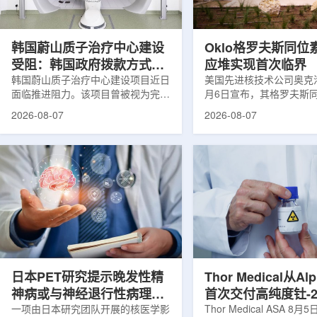
设计与临床优势;二是通过理性优化
放射性药物相关专利申请
分子结构，大幅提高Lu-177标记治
款自研放射性药物的临床
疗性核药的肿瘤靶向性，...
于多...
韩国蔚山质子治疗中心建设
Oklo格罗夫斯同位
受阻：韩国政府拨款方式调
应堆实现首次临界
整影响项目推进
韩国蔚山质子治疗中心建设项目近日
美国先进核技术公司奥克洛(O
面临推进阻力。该项目曾被视为完善
月6日宣布，其格罗夫斯
韩国东南部区域癌症治疗体系的关键
反应堆已在低功率状态下
2026-08-07
2026-08-07
环节，但由于政府医疗财政支持方向
持核链式反应，达到首次
发生变化，单独获得大规模国家拨款
进展距离该项目破土动工
的难度明显上升。据蔚山市8月6日
格罗夫斯同位素试验反应
消息，蔚山市已于去年3月完成质子
片：格罗夫斯)格罗夫斯
治疗中心建设可行性研究及基本规划
反应堆位于美国得克萨斯
制定服务，并开始争取国家拨款。不
特，是美国能源部反应堆
过，韩国保健福祉部回复称，难以单
首个在私人土地上实现临
独为蔚山市提供大型项目资金。此
堆。根据奥克洛介绍，该
前，蔚山市曾计划通过建设质子治疗
发土地起步建设，完成了
中心，构建癌症患者可在区域内完成
工程建设、组件制造或采
手术...
置及...
日本PET研究提示晚发性精
Thor Medical从Al
神病或与神经退行性病理相
首次交付高纯度钍-2
关
一项由日本研究团队开展的核医学影
业供货启动
Thor Medical ASA 8