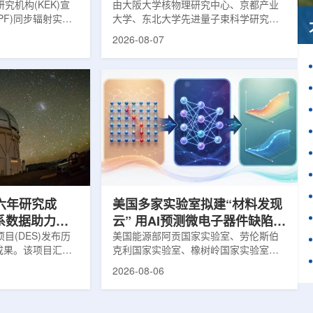
究机构(KEK)宣
由大阪大学核物理研究中心、京都产业
PF)同步辐射实验
大学、东北大学先进量子束科学研究中
-11B光束线已建成世
心、高丽大学、岐阜大学、中国近代物
2026-08-07
光束线，可实现硬X
理研究所、理化学研究所、京都大学、
光束的同步利用。据
台湾中央研究院和加拿大萨斯喀彻温大
-11B由同步辐射学术
学等机构研究人员组成的
设。该网络由大学
LEPS2/Solenoid合作组，首次利用光子
使用、联合研究中
束实验观测到含有反K介子的原子核。这
成，定位为科研和
一成果为确认反K介子原子核的存在提供
束线的主要特点在
了新的实验证据，也为理解高密度核物
件下同时使用硬X射
质和中性子星内部结构提供了重要线
过去需要分别开展的
索。研究团队在日本兵库县大型同步辐
射设施SP...
六年研究成
美国多家实验室拟建“材料发现
星系数据助力约
云” 用AI预测微电子器件缺陷影
目(DES)发布历
响
美国能源部阿贡国家实验室、劳伦斯伯
成果。该项目汇总
克利国家实验室、橡树岭国家实验室和
2013年至2019
西北大学的研究人员正计划开发材料发
2026-08-06
天文图像，记录了
现云平台，利用基于物理学原理的人工
个星系团以及3000
智能框架，预测微小缺陷如何影响微电
用于研究宇宙加速
子器件的性能和寿命。材料发现云可视