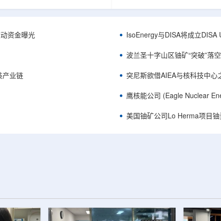
心党委书记王乐力带队赴中油测井
成果已发表于《自然通讯》。随
开展专项技术交流研讨。会上，中
寸不断缩小、功率密度持续提高
究院党委书记万金彬系统介绍了国
为限制性能提升的重要因素。传
套装备、井下探测、岩石物理实
在面对真实电子器件的多层结构
™获被动资金曝光
IsoEnergy与DISA将成立D
解释、深井探测及多源地质数据解
如常用的时域热反射法难以区分
体系，并结合实战案例分享了含油
热传输情况，红外成像等方法也
波兰圣十字山区铀矿“突破”落空，
经验。王乐力介绍了西部中...
上捕捉快速变化。为解决这一问题.
装产业链
突尼斯欲借AIEA与核科技中
鹰核能公司 (Eagle Nuclea
美国铀矿公司Lo Herma项目