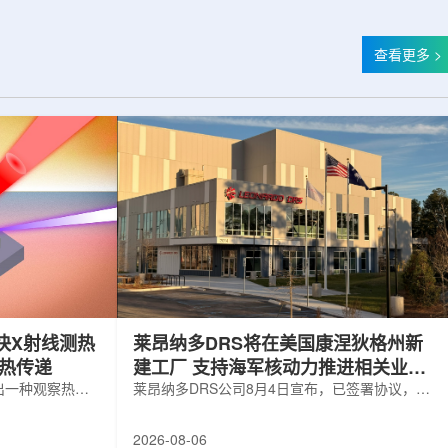
查看更多 >
快X射线测热
莱昂纳多DRS将在美国康涅狄格州新
构热传递
建工厂 支持海军核动力推进相关业务
出一种观察热量
增长
莱昂纳多DRS公司8月4日宣布，已签署协议，将
用于精确测量计
在美国康涅狄格州布鲁克菲尔德新建一座工厂，
变化。相关研究
用于扩大并整合其海军电力系统业务运营。该项
2026-08-06