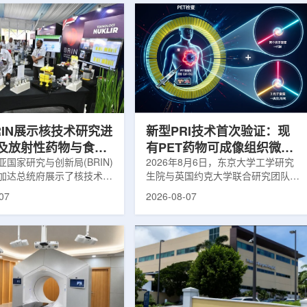
RIN展示核技术研究进
新型PRI技术首次验证：现
及放射性药物与食品
有PET药物可成像组织微环
用
国家研究与创新局(BRIN)
境
2026年8月6日，东京大学工学研究
加达总统府展示了核技术研
生院与英国约克大学联合研究团队宣
BRIN局长阿里夫·萨特里亚
布，已建立一种利用正电子三光子衰
07
2026-08-07
关技术属于和平利用核能范
变的新型几何成像原理，并首次成功
方向不仅包括能源，也覆盖
验证正电子素比率成像(PRI)技术。
康等领域。在健康领域，
该方法可结合现有临床PET显像剂使
正在开发用于核医学的放射性
用，有望为核医学影像提供观察组织
类药物含有放射性物质，可
微环境的新手段。利用正电子-3光子
诊断和治疗。阿里夫表示，
衰变的下一代核医学成像概念图目前
物研发对癌症识别和治疗具
临床PET扫描主要利用正电子双光子
义。在食品领域，BRIN将
湮灭过程显示药物在体内的分布和积