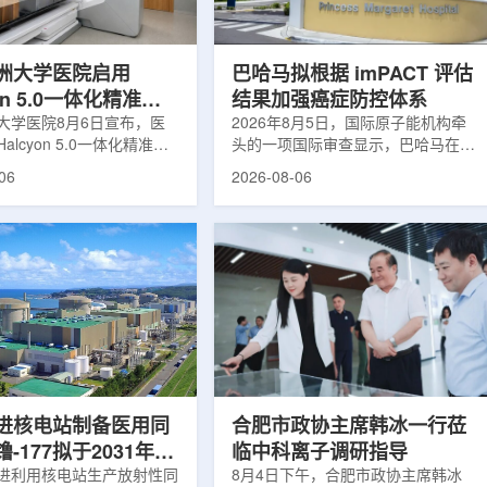
于食品保鲜，重点包括出口
累情况，但对组织缺氧等与疾病恶性
照处理。阿里夫介绍，一些
程度相关的微环境信息捕捉有限。...
.
洲大学医院启用
巴哈马拟根据 imPACT 评估
yon 5.0一体化精准放
结果加强癌症防控体系
方案
大学医院8月6日宣布，医
2026年8月5日，国际原子能机构牵
alcyon 5.0一体化精准放
头的一项国际审查显示，巴哈马在加
决方案，并开始全面用于患
强癌症治疗服务方面具备进一步提升
06
2026-08-06
该系统将高清高速图像采
空间。此次审查为该国改善癌症服务
由度患者位置校正和无标记
协调、缩短诊疗等待时间并提升患者
管理整合到同一治疗流程
治疗效果提出了路线图。巴哈马拿骚
提升图像引导放射治疗的精
玛格丽特公主医院(图片：Pelow
全性。此次实施方案以
Media/Adobe Stock)这项 imPACT
on系统软件5.0版本为基础，集
评估由国际原子能机构、世界卫生组
率锥形束CT成像系统
织/泛美卫生组织和国际癌症研究机
Sight、六自由度患者定位台
构共同开展，应巴哈马卫生与健康部
ic Couch，以及表面引导放
请求进行，重点评估该国癌症防控能
IDENTIFY。亚洲大学医
力和实际需求。6月9日至11日，专
院是韩国首...
家组访...
进核电站制备医用同
合肥市政协主席韩冰一行莅
-177拟于2031年商
临中科离子调研指导
产
进利用核电站生产放射性同
8月4日下午，合肥市政协主席韩冰