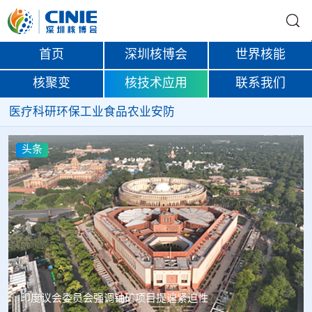
首页
深圳核博会
世界核能
核聚变
核技术应用
联系我们
医疗
科研
环保
工业
食品
农业
安防
头条
中核辐智正式设立 中国同辐持股90%打通核医疗全产业链