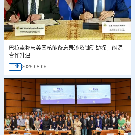
巴拉圭称与美国核能备忘录涉及铀矿勘探，能源
合作升温
2026-08-09
工业