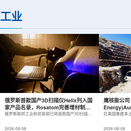
基础设施网络合作建设。该网络由大学
LEPS2/Solenoi
联合使用机构及联合使用、联合研究中
束实验观测到含有反
工业
心的同步辐射装置组成，定位为科研和
一成果为确认反K介
教育基础设施。新光束线的主要特点在
了新的实验证据，也
于，可在同一实验条件下同时使用硬X射
质和中性子星内部结
线和软X射线，完成过去需要分别开展的
索。研究团队在日本
观...
射设施SP...
俄罗斯首款国产3D扫描仪Helix列入国
鹰核能公司 (E
家产品名录，Rosatom完善增材制造
Energy)
技术链
俄罗斯联邦工业和贸易部已将首款国产3D扫描仪
研钻探
在美国重建本土
RangeVision Helix列入俄罗斯电子产品统一注册
Nuclear En
名录，以及经确认的俄罗斯制造工业产品名录。
measured+
2026-08-08
2026-08-08