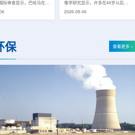
国际审查显示，巴哈马在加
像学研究显示，许多在40岁以后首
疗服务方面具备进一步提升
次出现幻觉、妄想等精神病性症状的
06
2026-08-06
次审查为该国改善癌症服务
成年人，大脑内存在与阿尔茨海默病
短诊疗等待时间并提升患者
及其他神经退行性疾病相关的蛋白异
提出了路线图。巴哈马拿骚
常沉积。研究纳入37名晚发性精神
主医院(图片：Pelow
病患者和47名年龄匹配的健康对照
dobe Stock)这项 imPACT
者。研究人员采用淀粉样蛋白PET示
环保
际原子能机构、世界卫生组
踪剂^11C-PiB，以及tau蛋白PET示
查看更多 >
卫生组织和国际癌症研究机
踪剂^18F-florzolotau，对受试者大
展，应巴哈马卫生与健康部
脑中的β-淀粉样蛋白和tau蛋白积累
，重点评估该国癌症防控能
情况进行评估。结果显示，晚发性精
需求。6月9日至11日，专
神病患者中，β-淀粉样蛋白阳性...