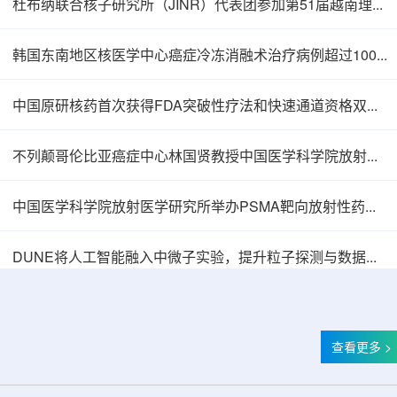
杜布纳联合核子研究所（JINR）代表团参加第51届越南理论物理会议
韩国东南地区核医学中心癌症冷冻消融术治疗病例超过100例
中国原研核药首次获得FDA突破性疗法和快速通道资格双重认定
不列颠哥伦比亚癌症中心林国贤教授中国医学科学院放射医学研究所开展学术交流
中国医学科学院放射医学研究所举办PSMA靶向放射性药物学术报告会
中核辐智正式设立 中国同辐持股90%打通核医
DUNE将人工智能融入中微子实验，提升粒子探测与数据处理能力
查看更多 >