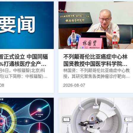
智正式设立 中国同辐
不列颠哥伦比亚癌症中心林
0%打通核医疗全产业
国贤教授中国医学科学院放
8月6日，中核辐智(北京)科
射医学研究所开展学术交流
林国贤：不列颠哥伦比亚癌症中心教
司(以下简称：中核辐智)正
授，其研究聚焦各类肿瘤诊疗靶向放
公司由中国同辐股份有限公
射性药物开发，迄今已主导/参与发
08
2026-08-07
简称：中国同辐)与中核(浙
表135余篇同行评议期刊论文，提交
有限公司(以下简称：中核浙
30余项放射性药物相关专利申请，
出资组建，中国同辐持股
完成自研7款放射性药物的临床转
中核浙创持股10%。中核辐智
化，用于多种肿瘤诊疗。报告会上，
国同辐核医学发展中心业
林国贤教授基于其团队多年的前沿探
智慧核医疗赛道深耕布局。
索，系统梳理了针对前列腺癌靶点
慧核医学物联系统为核心载
PSMA的核药相关研究进展：一是F-
核医疗全产业链条，构建智
18标记PSMA靶向PET显像剂的分子