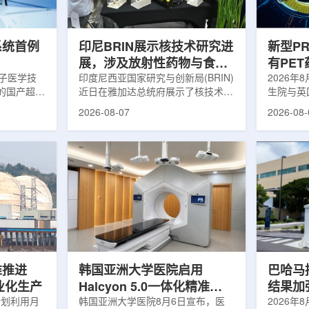
伤，并促进
一款特异性结合CAⅨ的肾癌小分子
慧核医学
介绍，目前
诊断核药，适用于疑似或确认转移性
发展模式
肾透明细胞癌(cl...
向全价值链
系统首例
印尼BRIN展示核技术研究进
新型P
展，涉及放射性药物与食品
有PE
离子医学技
辐照应用
印度尼西亚国家研究与创新局(BRIN)
境
2026年
的国产超导
近日在雅加达总统府展示了核技术研
生院与英
肥离子医学
究成果。BRIN局长阿里夫·萨特里亚
布，已建
2026-08-07
2026-08-
试者治疗。
表示，相关技术属于和平利用核能范
变的新型
旋质子放射
畴，应用方向不仅包括能源，也覆盖
验证正电子
例受试者为
粮食和健康等领域。在健康领域，
该方法可
导质子治疗
BRIN正在开发用于核医学的放射性
用，有望
研发的
药物。这类药物含有放射性物质，可
微环境的
，具有超大照
用于癌症诊断和治疗。阿里夫表示，
衰变的下
送能力。治
放射性药物研发对癌症识别和治疗具
临床PE
图像引导精
有重要意义。在食品领域，BRIN将
湮灭过程
、精准治
核技术用于食品保鲜，重点包括出口
累情况，
治疗控制软
水果的辐照处理。阿里夫介绍，一些
程度相关
进口国要...
堆推进
韩国亚洲大学医院启用
巴哈马拟
商业化生产
Halcyon 5.0一体化精准放
结果加
计划利用月
射治疗方案
韩国亚洲大学医院8月6日宣布，医
2026年