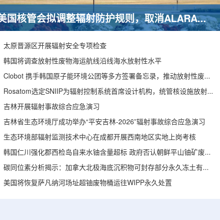
美国核管会拟调整辐射防护规则，取消ALARA要求引发安全争议
太原晋源区开展辐射安全专项检查
韩国将调查放射性废物海运航线沿线海水放射性水平
Clobot 携手韩国原子能环境公团等多方签署备忘录，推动放射性废物安全管理多机型机器人示范
Rosatom选定SNIIP为辐射控制系统首席设计机构，统管核设施放射仪表标准化与进口替代保障
吉林开展辐射事故综合应急演习
吉林省生态环境厅成功举办“平安吉林-2026”辐射事故综合应急演习
生态环境部辐射监测技术中心在成都开展西南地区实地上岗考核
韩国仁川强化郡西检岛自来水铀含量超标 政府否认朝鲜平山铀矿废水影响
碳同位素分析揭示：加拿大北极海底沉积物可封存部分永久冻土有机碳
美国将恢复萨凡纳河场址超铀废物桶运往WIPP永久处置