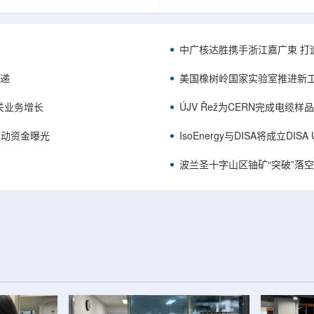
项目位于俄勒冈—内华达边境，按S-K
能及在Jharkhand、Rajasthan、C
cated资源3275万磅、inferred
建项目将产量翻倍，但委员会认
司已递交许可申请，计划打47个
——NPCIL未来十年装机大增，
.7万英尺的预可研钻探，待联邦与
将拉长进口燃料战略敏感期。目前
中广核达胜携手浙江嘉广束 打
工，预计2027年下半年完成预可
25GWe年需U3O8约5400吨，U
ukuskokon Professional
30%，须靠加速国产与多元化供
传递
美国橡树岭国家实验室推进新工
大与BBA USA、SLR I...
赖。委员会支持UCIL与NTPC
海外铀...
关业务增长
ÚJV Řež为CERN完成电缆
™获被动资金曝光
IsoEnergy与DISA将成立D
波兰圣十字山区铀矿“突破”落空，