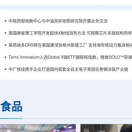
相关登记依据俄罗斯政府第878号和第719号决议
舰Aurora铀
完成。至此，Helix成为俄罗斯首款、也是目前唯
1300标准含indi
一被纳入上述国家注册名录的3D扫描仪。
498万磅。公
RangeVision Helix由俄罗斯国家原子能公司增材
孔、总进尺约2
中核西部地勘中心与中油测井地质研究院开展业务交流
制造合作伙伴RangeVision研发制造。自2025年
州审批通过后开
以来，该公司成为唯一纳入俄罗斯国家原子能公
研。技术端近期增补Y
美国麻省理工学院开发超快X射线测热方法 可观察芯片多层结构热
司增材制造生态系统的俄罗斯3D扫描...
Services，并扩
莱昂纳多DRS将在美国康涅狄格州新建工厂 支持海军核动力推进相
Terra Innovatum入选Global X铀ETF跟踪核指数，微堆SOLO
中广核技携手企业打造国内首套全自主电子束固化卷钢涂装产业链
食品