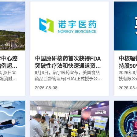
学中心癌
中国原研核药首次获得FDA
中核辐
病例超过
突破性疗法和快速通道资格
持股9
8月8日宣
双重认定
8月6日，诺宇医药宣布，美国食品
链
2026年
冷冻消融术
药品监督管理局(FDA)正式授予公司
技有限公
0例相关手
自主研发的68Ga-NYM096突破性疗
式设立。
2026-08-08
2026-08-
提供治疗。
法认定(Breakthrough Therapy
司(以下
瘤治疗方
Designation, BTD)及快速通道资格
江)科创
CT或超声
认定(Fast Track Designation,
创)共同
精准插入肿
FTD)。这是原研核药领域中国首个
90%，
氏度或更低
获得美国 FDA 突破性疗法认定、首
将承接中
细胞发生坏
个同时获得 FDA 突破性疗法与快速
务，锚定
有一定麻醉
通道双项认定的产品，创造了核药领
公司以智
患者疼痛，
域里程碑式突破。68Ga-NYM096是
体，打通