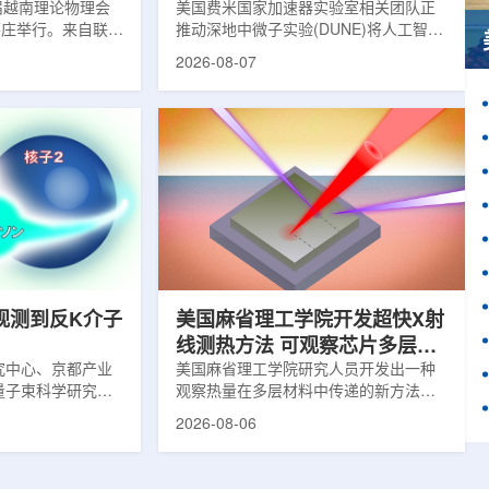
1届越南理论物理会
理能力
美国费米国家加速器实验室相关团队正
南芽庄举行。来自联合
推动深地中微子实验(DUNE)将人工智能
验室和信息技术实
和机器学习工具融入实验设计、探测器
2026-08-07
代表团参会，与越
运行与数据分析流程，以提升中微子相
国、巴基斯坦、俄
互作用识别、事件分类和探测器管理能
和日本等国家和地
力。DUNE位于长基线中微子设施，目
展交流。本届会议议
前已开始安装大型中微子探测器模块的
物理、凝聚态物理
结构元件。该实验由近探测器和远探测
物理前沿方向，同
器组成：近探测器位于费米实验室，远
物理、分子物理、
探测器设在南达科他州桑福德地下研究
、生物材料和生物
设施地下约1英里处。两个探测器都将采
广泛的议程...
用液氩时间投影室技术，用于记录中微
子...
观测到反K介子
美国麻省理工学院开发超快X射
线测热方法 可观察芯片多层结
究中心、京都产业
构热传递
美国麻省理工学院研究人员开发出一种
量子束科学研究中
观察热量在多层材料中传递的新方法，
大学、中国近代物
可用于精确测量计算机芯片等电子器件
2026-08-06
究所、京都大学、
内部的热流变化。相关研究成果已发表
拿大萨斯喀彻温大
于《自然通讯》。随着计算机芯片尺寸
成的
不断缩小、功率密度持续提高，器件过