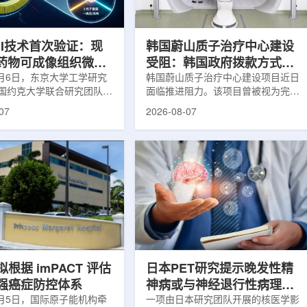
系统+核药+装备+服务协同
设计与临床优势;二是通过理性优化
，推动业务从单一产品供给
分子结构，大幅提高Lu-177标记治
整合...
疗性核药的肿瘤靶向性，...
RI技术首次验证：现
韩国蔚山质子治疗中心建设
T药物可成像组织微环
受阻：韩国政府拨款方式调
8月6日，东京大学工学研究
整影响项目推进
韩国蔚山质子治疗中心建设项目近日
国约克大学联合研究团队宣
面临推进阻力。该项目曾被视为完善
立一种利用正电子三光子衰
韩国东南部区域癌症治疗体系的关键
07
2026-08-07
几何成像原理，并首次成功
环节，但由于政府医疗财政支持方向
素比率成像(PRI)技术。
发生变化，单独获得大规模国家拨款
结合现有临床PET显像剂使
的难度明显上升。据蔚山市8月6日
为核医学影像提供观察组织
消息，蔚山市已于去年3月完成质子
新手段。利用正电子-3光子
治疗中心建设可行性研究及基本规划
一代核医学成像概念图目前
制定服务，并开始争取国家拨款。不
T扫描主要利用正电子双光子
过，韩国保健福祉部回复称，难以单
显示药物在体内的分布和积
独为蔚山市提供大型项目资金。此
但对组织缺氧等与疾病恶性
前，蔚山市曾计划通过建设质子治疗
的微环境信息捕捉有限。...
中心，构建癌症患者可在区域内完成
手术...
根据 imPACT 评估
日本PET研究提示晚发性精
强癌症防控体系
神病或与神经退行性病理相
8月5日，国际原子能机构牵
关
一项由日本研究团队开展的核医学影