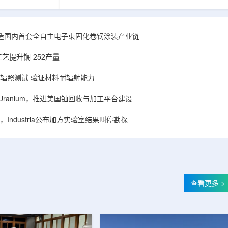
hhattisgarh新
安全和防护管理办法》第五十四条有关规定，现
为该时间表偏晚
将各省级生态环境主管部门报送的、已获得豁免
采矿集群若延期
备案证明文件的活动，以及活动中涉及的射线装
PHWR机组约
置、放射源或非密封放射性物质予以公告。随公
造国内首套全自主电子束固化卷钢涂装产业链
CIL仅能满足约
告发布的汇总表共列出66项备案记录，涉及山
应降低进口依
东、天津、上海、河北、四川、甘肃、安徽、河
艺提升锎-252产量
组建合资企业参股
南、辽宁等地相关单位。备案内容涵盖...
样品辐照测试 验证材料耐辐射能力
ISA Uranium，推进美国铀回收与加工平台建设
Industria公布加方实验室结果叫停勘探
查看更多 >