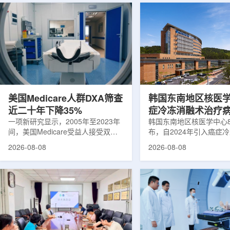
美国Medicare人群DXA筛查
韩国东南地区核医
近二十年下降35%
症冷冻消融术治疗
一项新研究显示，2005年至2023年
100例
韩国东南地区核医学中心
间，美国Medicare受益人接受双能X
布，自2024年引入癌症
射线吸收测定(DXA)检查的比例明显
以来，中心已完成超过10
2026-08-08
2026-08-08
下降，降幅达35%。DXA常用于骨密
术，共为104名癌症患者
度检测和骨质疏松相关筛查，研究结
冷冻消融术是一种微创肿
果提示，不同人群之间的筛查可及性
法。治疗过程中，医生在
差异正在扩大。研究人员分析了超过
成像引导下，将细治疗针
500万名Medicare受益人的理赔数
瘤部位，通过零下40摄
据。结果显示，DXA使用率从2005
的超低温冷冻病灶，使癌
年的每10万名受益人7255次，下降
死。由于低温冷冻本身具
至2023年的每10万名受益人4690
作用，该技术有助于减轻