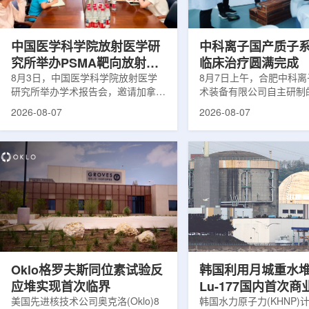
次。相关研究已发表于
减少对周围正常组织的损
《Osteoporosis International》。下
术后较快恢复。据该中心
降幅度在人群之间并不均衡。...
接受治疗的患者中，肝...
中国医学科学院放射医学研
中科离子国产质子
究所举办PSMA靶向放射性
临床治疗圆满完成
药物学术报告会
8月3日，中国医学科学院放射医学
8月7日上午，合肥中科
研究所举办学术报告会，邀请加拿大
术装备有限公司自主研制
温哥华不列颠哥伦比亚癌症中心林国
回旋质子治疗系统，在合
2026-08-07
2026-08-07
贤教授作题为《用于前列腺癌诊断与
中心完成首例临床试验受
治疗的前列腺特异性膜抗原靶向放射
这是国内首台国产超导回
性药物开发》的学术报告。报告会采
治疗系统的重要突破。本
取线上线下结合方式举行，放射所部
肺癌患者。试验所用的超
分科研人员和研究生参加。林国贤教
系统，搭载中科离子自主
授长期从事肿瘤诊疗靶向放射性药物
SC240超导回旋加速器
开发研究，已主导或参与发表135余
射野、360°全周束流配
篇同行评议期刊论文，提交30余项
疗全程依托多模融合4D
放射性药物相关专利申请，并完成7
准定位，能实现动态适配
款自研放射性药物的临床转化，应用
疗。设备运行平稳低噪，
于多...
件运...
Oklo格罗夫斯同位素试验反
韩国利用月城重水
应堆实现首次临界
Lu-177国内首次
美国先进核技术公司奥克洛(Oklo)8
韩国水力原子力(KHNP)