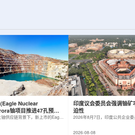
d合作组，首次利用光子
热正成为限制性能提升的重要因素。传
K介子的原子核。这
统热流测量方法在面对真实电子器件的
子原子核的存在提供
多层结构时存在局限，例如常用的时域
为理解高密度核物
热反射法难以区分不同材料层中的热传
构提供了重要线
输情况，红外成像等方法也难以在微小
兵库县大型同步辐
尺度上捕捉快速变化。为解决这一问
题...
agle Nuclear
印度议会委员会强调铀矿
Aurora铀项目推进47孔预可
迫性
铀供应链背景下，新上市的Eagle
2026年8月7日，印度公共企业
ergy Corp.凭借其号称全美最大常规
扩能进展的报告中指出，印度铀
indicated铀矿藏进入行业视野。其旗
需加速。DAE承诺UCIL到203
2026-08-08