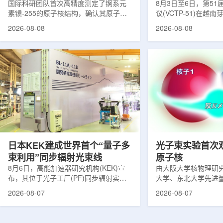
提供新线索
国际科研团队首次高精度测定了锕系元
南理论物理会议
8月3日至6日，第5
素镄-255的原子核结构，确认其原子核
议(VCTP-51)在越
呈明显的长椭球形，类似橄榄球。这项
核研究所理论物理实
2026-08-08
2026-08-08
研究发表于《物理评论快报》，由德国
验室的科研人员组成
美因茨约翰内斯·古腾堡大学、亥姆霍兹
南、德国、印度、中
美因茨研究所、瑞典哥德堡大学等18家
罗斯、台湾、菲律宾
机构合作完成。研究结果不仅修正了以
区的170余名学者开
往标准数据表中部分不合理的核性质数
题覆盖高能物理、核
值，也为现代原子核理论模型提供了关
和宇宙学等多个理论
键实验验证。镄是自然界中不存在的人
时涉及超越标准模型
工合成重元素，镄-255含有100个质子
量子光学与量子信息
和155个中子，实验获取极为困难。研究
分子等交叉研究领域。
团...
日本KEK建成世界首个“量子多
光子束实验首次
束利用”同步辐射光束线
原子核
8月6日，高能加速器研究机构(KEK)宣
由大阪大学核物理研
布，其位于光子工厂(PF)同步辐射实验
大学、东北大学先进
装置的BL-11A和BL-11B光束线已建成世
心、高丽大学、岐阜
2026-08-07
2026-08-07
界首个量子多束利用光束线，可实现硬X
理研究所、理化学研
射线与软X射线两束光束的同步利用。据
台湾中央研究院和加
介绍，BL-11A和BL-11B由同步辐射学术
学等机构研究人员组