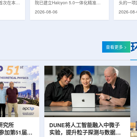
首次在本土
院已建立Halcyon 5.0一体化精准放
头的一项
性同位素
射治疗解决方案，并开始全面用于患
强癌症治
2026-08-06
2026-08-
前韩国完全依赖
者治疗。该系统将高清高速图像采
空间。此
放射性药物
集、六自由度患者位置校正和无标记
协调、缩
eChem带来
实时运动管理整合到同一治疗流程
治疗效果
因素。行业
中，用于提升图像引导放射治疗的精
玛格丽特公
助于构建多
准度和安全性。此次实施方案以
Media/A
时间。此次
Halcyon系统软件5.0版本为基础，集
评估由国
查看更多 >
177的商业
成高分辨率锥形束CT成像系统
织/泛美
进行试生
HyperSight、六自由度患者定位台
构共同开
面量产。之
Dynamic Couch，以及表面引导放
请求进行
扩大生产范
射治疗系统IDENTIFY。亚洲大学医
力和实际
院表示，该院是韩国首...
家组访...
研究所
DUNE将人工智能融入中微子
团参加第51届越
实验，提升粒子探测与数据处