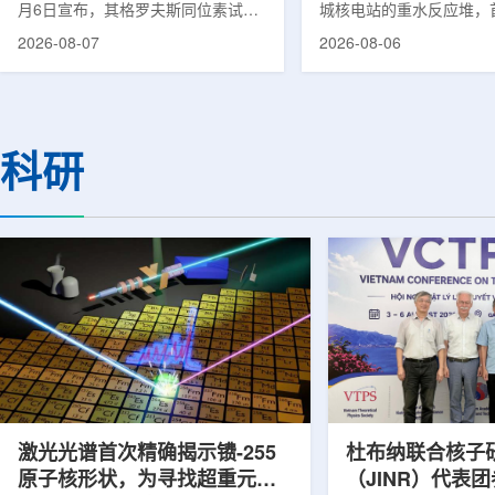
月6日宣布，其格罗夫斯同位素试验
城核电站的重水反应堆，
反应堆已在低功率状态下实现可控自
生产用于癌症治疗的放射
2026-08-07
2026-08-06
持核链式反应，达到首次临界。这一
镥-177(Lu-177)。目
进展距离该项目破土动工不到一年。
进口该原料，这给当地的
格罗夫斯同位素试验反应堆设施(图
企业如Cellbion和Futur
片：格罗夫斯)格罗夫斯低功率试验
了成本压力和供应不稳定
反应堆位于美国得克萨斯州洛克哈
内普遍认为国内生产将有
科研
特，是美国能源部反应堆试点计划下
元化的供应链并缩短运输
首个在私人土地上实现临界的反应
计划的首要目标是实现镥-
堆。根据奥克洛介绍，该设施从未开
化生产，预计在2028年
发土地起步建设，完成了土建开挖、
产，并在2031年开始全
工程建设、组件制造或采购、燃料配
后，韩国水力原子力还将
置及...
围至钴...
激光光谱首次精确揭示镄-255
杜布纳联合核子
原子核形状，为寻找超重元素
（JINR）代表