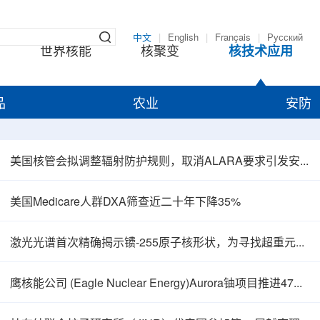
中文
|
English
|
Français
|
Русский
世界核能
核聚变
核技术应用
品
农业
安防
美国核管会拟调整辐射防护规则，取消ALARA要求引发安全争议
美国Medicare人群DXA筛查近二十年下降35%
激光光谱首次精确揭示镄-255原子核形状，为寻找超重元素提供新线索
鹰核能公司 (Eagle Nuclear Energy)Aurora铀项目推进47孔预可研钻探