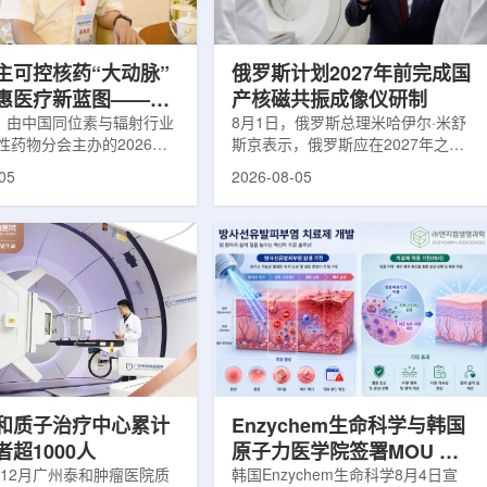
使粒子传播和随机游走动力
Lu-177完全依赖进口。由于其半衰
接在量子计算框架中表示和
期约为6.6天，从生产、运输到药物
制备和患者给药...
主可控核药“大动脉”
俄罗斯计划2027年前完成国
惠医疗新蓝图——专
产核磁共振成像仪研制
同辐总工程师、中核
日，由中国同位素与辐射行业
8月1日，俄罗斯总理米哈伊尔·米舒
性药物分会主办的2026年
斯京表示，俄罗斯应在2027年之前
席科学家刘蕴韬
物创新发展大会在山西省太
完成国产核磁共振成像仪的研制工
05
2026-08-05
。作为中核集团核技术应用
作。米舒斯京在访问克孜勒共和国咨
台，中国同辐股份有限公司
询诊断中心期间了解了相关进展。视
称：中国同辐)在推动核医疗
察中心已安装的磁共振成像设备时，
自强与普惠民生方面发挥着
他向俄罗斯卫生部长米哈伊尔·穆拉
作用。在大会间隙，中国同
什科询问国产设备研发情况。穆拉什
员、总工程师、中核集团首
科表示，相关研发工作正由俄罗斯国
刘蕴韬接受记者专访时表
家原子能公司推进，并称该设备预计
同辐将加快在建医药中心投
将在明年完成。米舒斯京随后表示，
加快智慧核医学系统布局，
希望俄罗斯明年能够拥有本国研制的
城乡核医疗资源差距。同
核磁共振成像仪。该设备若按计划
完...
和质子治疗中心累计
Enzychem生命科学与韩国
超1000人
原子力医学院签署MOU 合
年12月广州泰和肿瘤医院质
作开发放射性皮炎治疗剂
韩国Enzychem生命科学8月4日宣