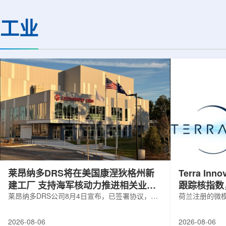
解QGP，物理学家巧妙地借助Z玻色子
定的离子忆阻效应，
作为信使。由于Z玻色子不与QGP发生
现了可编程转变的忆
工业
相互作用，它能够几乎不受影响地穿过
下一代低功耗神经形
等离子体，精确记录初始状态的信息。
提供了新的技术路径。
通过分析Z玻色子衰变产生的μ子及其反
日发表在《Small》
冲喷流的动量差异，科学家得以确定夸
托兰州重离子研究装置(HI
克在...
莱昂纳多DRS将在美国康涅狄格州新
Terra Inn
建工厂 支持海军核动力推进相关业务
跟踪核指数
增长
莱昂纳多DRS公司8月4日宣布，已签署协议，将
曝光
荷兰注册的微模块
在美国康涅狄格州布鲁克菲尔德新建一座工厂，
Innovatum Gl
用于扩大并整合其海军电力系统业务运营。该项
年8月3日开盘起
2026-08-06
2026-08-06