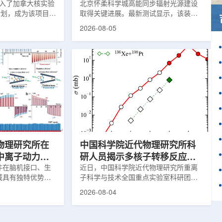
)加入了加拿大核实验
北京怀柔科学城高能同步辐射光源建设
作计划，成为该项目中
取得关键进展。最新测试显示，该装置
这项举措旨在加强
亮度以及储存环束流轨道稳定性均已达
2026-08-05
备并支持相关研
到设计要求，距离正式投入运行更近一
创新园区举行了签
步。这两项指标直接决定光源能否为科
多大学、加拿大核
研用户提供稳定、高品质的X光束，也是
公司(AECL)正
装置性能评估中的核心参数。自2025年
该学术合作计划将
9月29日加速器达到验收指标后，项目团
国家级实验室基础
队在试运行过程中持续调校设备、优化
识的渠道，合作领
束流状态。经过约9个月改进，装置关键
疗健康、环境修复
性能明显提升。储存环可理解为高能电
。此次...
子运行的环形轨道，全长约1360米。
177...
物理研究所在
中国科学院近代物理研究所科
中离子动力学
研人员揭示多核子转移反应中
新进展
件在脑机接口、生
壳效应的双向作用机制
近日，中国科学院近代物理研究所重离
域具有独特优势。
子科学与技术全国重点实验室科研团队
代物理研究所重离
与合作者揭示了壳效应在多核子转移反
2026-08-04
点实验室科研团队
应中的双向作用机制，并提出了优化的
地质大学等合作者
反应体系。该研究为在实验室中高效合
道中成功实现了稳
成丰中子核素提供了新思路。相关成果