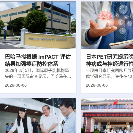
巴哈马拟根据 imPACT 评估
日本PET研究提示
结果加强癌症防控体系
神病或与神经退行
2026年8月5日，国际原子能机构牵
关
一项由日本研究团队开展
头的一项国际审查显示，巴哈马在加
像学研究显示，许多在4
强癌症治疗服务方面具备进一步提升
次出现幻觉、妄想等精神
2026-08-06
2026-08-06
空间。此次审查为该国改善癌症服务
成年人，大脑内存在与阿
协调、缩短诊疗等待时间并提升患者
及其他神经退行性疾病相
治疗效果提出了路线图。巴哈马拿骚
常沉积。研究纳入37名
玛格丽特公主医院(图片：Pelow
病患者和47名年龄匹配
Media/Adobe Stock)这项 imPACT
者。研究人员采用淀粉样蛋
评估由国际原子能机构、世界卫生组
踪剂^11C-PiB，以及tau
织/泛美卫生组织和国际癌症研究机
踪剂^18F-florzolota
构共同开展，应巴哈马卫生与健康部
脑中的β-淀粉样蛋白和ta