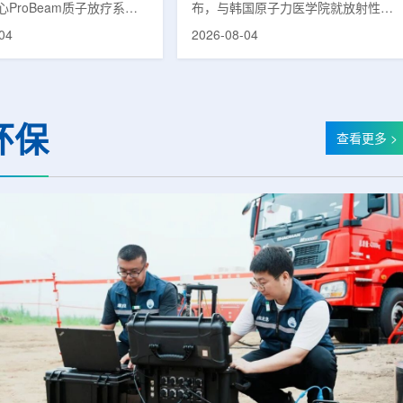
ProBeam质子放疗系统
布，与韩国原子力医学院就放射性皮
临床应用以来，该中心在
炎(Radiation-Induced Dermatitis)治
04
2026-08-04
已为超过1000名患者提供
疗剂的共同研究签署谅解备忘录
服务，连续单日治疗量超过
(MOU)。双方将基于各自的研究能力
次。根据院方公布的信息，与
与专业性，探讨放射性皮炎治疗剂的
同等规模质子中心完成千例
开发可行性，推进新药联合研究。放
的周期相比，广州泰和用时
射性皮炎是接受放射治疗的癌症患者
环保
。相关对比包括：美国埃默
中最常见的治疗相关副作用之一，表
查看更多 >
中心自2018年12月启动
现为皮肤红斑、疼痛、瘙痒、脱皮等
完成千例;俄罗斯MIBS质
症状。严重时可导致放疗日程延迟或
心自2017年9月试运行后历
中断，不仅降低患者生活质量，也对
;英国伦敦大学学院医院质子
治疗过程产生负面影响。该治疗剂近
...
期...