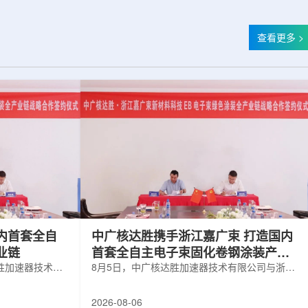
查看更多 >
内首套全自
中广核达胜携手浙江嘉广束 打造国内
业链
首套全自主电子束固化卷钢涂装产业
胜加速器技术有
链
8月5日，中广核达胜加速器技术有限公司与浙江
有限公司签署电
嘉广束新材料科技有限公司签署电子束固化卷钢
。依托中广核达
涂装战略合作协议。依托中广核达胜自主研发制
2026-08-06