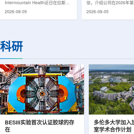
Intermountain Health近日在拉斯维
信，介绍公司在2026年
速器
加斯西南部启用一座新的门诊诊所。
务业绩公布前各业务板块
2026-08-05
2026-08-05
该诊所名为Badura Clinic，建筑面积
展。公司表示，旗下PET
约9万平方英尺，位于Spring Valley
2026年上半年有机收入较
地区，是该医疗系统在内华达州首个
期增长超过50%。按照目
新建项目。Badura Clinic为三层建
部门2026年全年收入约为
筑，于7月30日举行剪彩仪式和社区
元，高于2025年的600万
科研
开放日活动后正式开放。该诊所整合
相关业务通常与放射性药
了此前分布在拉斯维加斯谷多个地点
子影像和核医学诊断应用
的初级保健和部分专科服务，面向儿
在同位素业务方面，ASP Is
童、成人及老年患者提供更集中的医
称，其硅-28和镱-176
疗服务。根据介绍，诊所服务范围包
入商业生产前的最后阶段
括成人及...
2026年下半年交...
BESIII实验首次认证胶球的存
多伦多大学加入
在
室学术合作计划