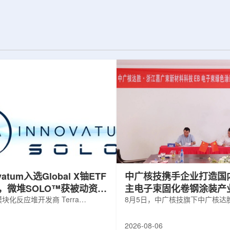
并通过精准调控实
发表于《Physics Letters B》。合成和
阻与突触功能，为
研究中子幻数126附近的丰中子核素具有
态计算硬件的开发
特殊的科学意义，这些核素的性质直接
相关成果于7月22
关系到宇宙中金、铂等重元素是如何形
期刊上。科研人员依
成的。然而，如何高效产生这些核素一
RFL)的...
直是实验上的难题。传统的熔合蒸发...
ovatum入选Global X铀ETF
中广核技携手企业打造国
，微堆SOLO™获被动资金
主电子束固化卷钢涂装产
化反应堆开发商 Terra
8月5日，中广核技旗下中广核达
obal N.V.(NASDAQ: NKLR)于2026
限公司与浙江嘉广束新材料科技
纳入 Solactive 全球铀与核部件总
子束固化卷钢涂装战略合作协议
2026-08-06