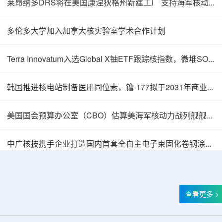
莱昂纳多DRS将在美国康涅狄格州新建工厂 支持海军核动力推进相关业务增长
多伦多大学加入加拿大核实验室学术合作计划
Terra Innovatum入选Global X铀ETF跟踪核指数，微堆SOLO™获被动资金曝光
韩国推进核电站制备医用同位素，镥-177拟于2031年商业化生产
美国国会预算办公室（CBO）估算美海军核动力战列舰舰队总成本2750亿美元
中广核技携手企业打造国内首套全自主电子束固化卷钢涂装产业链
查看更多 >