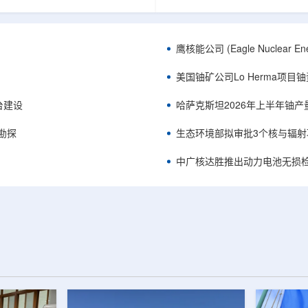
正是 Global X 铀ETF(NYSE
胜自主研发制造的电子加速器装
A，资管超50亿美元)的跟踪基准，本次
规模化量产工艺能力，双方合力
ive 定期再平衡生效。公司联合创始人兼
流程自主可控、全国产化电子束
ndro Petruzzi 称，这使被动/主题投
整产业链，标志我国彩涂行业正
鹰核能公司 (Eagle Nuclea
直接触达其 SOLO™ 微堆故事，
零VOC(挥发性有机化合物)、常
azatomprom、Centrus、Oklo、
代。中广核达胜与浙江嘉广束签
美国铀矿公司Lo Herma项目
nergy、三菱重...
钢涂装战略合作协议电子束固化是.
平台建设
哈萨克斯坦2026年上半年铀产
停勘探
生态环境部拟审批3个核与辐射
中广核达胜推出动力电池无损