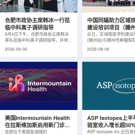
请求进行，重点评估该国癌症防控能
情况进行评估。结果显示
力和实际需求。6月9日至11日，专
神病患者中，β-淀粉样蛋白
家组访...
合肥市政协主席韩冰一行莅
中国同辐助力区域
临中科离子调研指导
建设培训项目（赣
8月4日下午，合肥市政协主席韩冰
赣州市肿瘤医院核
近日，区域核医学科建设
率队莅临中科离子调研指导，并举行
(赣州站)与赣州市肿瘤医
高质量建设项目同
座谈交流。市人大常委会副主任雍凤
疗高质量建设项目在赣州
2026-08-06
2026-08-06
山，市政协秘书长苏祥、市产投集团
同步启动。中华医学会核
董事长江鑫、市政协教科卫体委主任
家组以及中国同辐、原子
张晓峰、市工信局副局长郭梅参加。
表到院开展调研交流，江
中国科学院合肥物质科学研究院副院
医疗机构200余名医务人
长宋云涛，中科离子董事长刘璐，总
动仪式由赣州市肿瘤医院
经理陈永华，副总经理丁开忠、李
任杨传盛主持。赣州市卫
俊、光若怀陪同。韩冰一行详细了解
会副主任傅伟、中华医学
中科离子产业布局、经营情况，重点
会主任委员汪静、赣州市
围绕核医疗及高端装备关键技术突
委书记黄兴伟出席并致辞
破、成果转化落地及产业化发展等方
示，核医学在肿瘤等重大疾病
面开...
美国Intermountain Health
ASP Isotopes上
在拉斯维加斯启用新门诊诊
验室收入增长超50
所，配置PET/CT和直线加
总部位于美国盐湖城的
素浓缩设施推进商
ASP Isotopes Inc.近