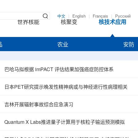
中文
|
English
|
Français
|
Русский
世界核能
核聚变
核技术应用
品
农业
安防
巴哈马拟根据 imPACT 评估结果加强癌症防控体系
日本PET研究提示晚发性精神病或与神经退行性病理相关
吉林开展辐射事故综合应急演习
Quantum X Labs推进量子计算用于核粒子输运预测模拟