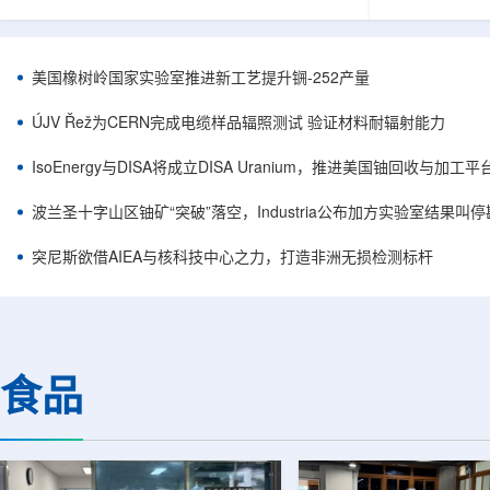
目旨在提升产能，支持美国海军相关关键项目，
回报指数——该指数
并为公司在核能领域的后续增长提供空间和基础
Arca: UR
设施条件。根据公司披露，新设施位于布鲁克菲
随 Solact
尔德帕克里奇路120号，占地约14.1087万平方英
CEO Alessa
美国橡树岭国家实验室推进新工艺提升锎-252产量
尺。工厂建成后，将整合目前分布在康涅狄格州
资者可通过指数
丹伯里和贝瑟尔三个地点的业务。该设施预计于
与 Cameco、K
ÚJV Řež为CERN完成电缆样品辐照测试 验证材料耐辐射能力
2027年初投入使用，若最终设计和租户装修工...
NuScale、X-e
IsoEnergy与DISA将成立DISA Uranium，推进美国铀回收与加工
波兰圣十字山区铀矿“突破”落空，Industria公布加方实验室结果叫
突尼斯欲借AIEA与核科技中心之力，打造非洲无损检测标杆
食品