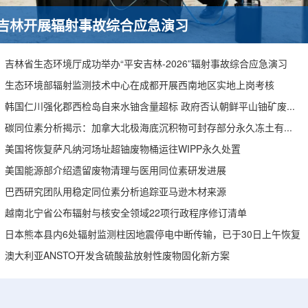
吉林开展辐射事故综合应急演习
吉林省生态环境厅成功举办“平安吉林-2026”辐射事故综合应急演习
生态环境部辐射监测技术中心在成都开展西南地区实地上岗考核
韩国仁川强化郡西检岛自来水铀含量超标 政府否认朝鲜平山铀矿废水影响
碳同位素分析揭示：加拿大北极海底沉积物可封存部分永久冻土有机碳
美国将恢复萨凡纳河场址超铀废物桶运往WIPP永久处置
美国能源部介绍遗留废物清理与医用同位素研发进展
巴西研究团队用稳定同位素分析追踪亚马逊木材来源
越南北宁省公布辐射与核安全领域22项行政程序修订清单
日本熊本县内6处辐射监测柱因地震停电中断传输，已于30日上午恢复
澳大利亚ANSTO开发含硫酸盐放射性废物固化新方案