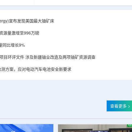
备，叠加合作方
造的电子加速器装备，叠加合作方规模化量产工
建成国内首套全
艺能力，双方合力建成国内首套全流程自主可
固化卷钢涂装完
控、全国产化电子束固化卷钢涂装完整产业链，
式进入无溶剂、
标志我国彩涂行业正式进入无溶剂、零VOC(挥发
r Energy)宣布发现美国最大铀矿床
温绿色固化新时
性有机化合物)、常温绿色固化新时代。▲中广核
署电子束固化卷
达胜与浙江嘉广束签署电子束固化卷钢涂装战略
铀资源量激增至996万磅
..
合作协议电子束固化是金属卷材涂...
量同比增长9%
项目环评文件 涉及新疆铀业改造及两项铀矿资源调查
检测方案，应对电动汽车电池安全新要求
查看更多 >