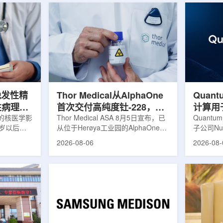
晚发性精
Thor Medical从AlphaOne
Quant
性病理相
首次交付高纯度钍-228，商
计算用
的核医学影
业供货启动
Thor Medical ASA 8月5日宣布，已
拟
Quantu
0岁以后首
从位于Herøya工业园的AlphaOne生
子公司Nuc
病性症状的
产设施完成首批高纯度钍-228(Th-
业计算模
2026-08-06
2026-08-
尔茨海默病
228)客户交付。这是该设施上周宣布
案，尝试
关的蛋白异
启动生产后完成的首次客户供货，也
预测，用
晚发性精神
标志着AlphaOne进入商业供应阶
算密集型
的健康对照
段。Thor Medical首席执行官Jasper
运模拟在
白PET示
Kurth表示，商业化生产意味着公司
作用，但
蛋白PET示
工业规模制造的开始，首批客户交付
伴随较长
u，对受试者大
表明公司已完成从产能建设到利用首
效率。Nuc
u蛋白积累
个工业规模工厂服务客户的过渡。公
技术，旨