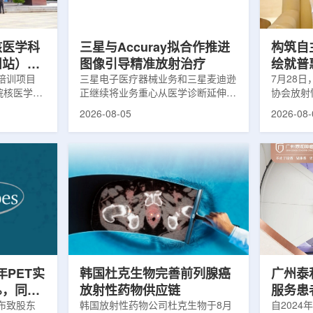
，晚发性精
司称，随着产能逐步提升，将继续满
子电路，
阳性...
足靶向α疗法领域对高纯度...
学能够直
模拟。...
核医学科
三星与Accuray拟合作推进
构筑自
州站）与
图像引导精准放射治疗
绘就普
医学诊疗
培训项目
三星电子医疗器械业务和三星麦迪逊
访中国
7月28
院核医学诊
正继续将业务重心从医学诊断延伸至
协会放射
步启动
集团首
市肿瘤医院
治疗领域。8月5日，三星HME美国
放射性药
2026-08-05
2026-08-
医学分会专
公司与美国放射外科公司Accuray宣
原市举行
高科相关代
布签署一份不具约束力的合作意向
的核心平
西省内各级
书，双方计划围绕基于容积成像的精
(以下简
员参会。启
准放射治疗解决方案开展合作探讨。
科技自立
核医学科主
根据意向书，双方拟研究将三星移动
压舱石的
生健康委员
CT扫描仪BodyTom与Accuray机器
辐党委委
会核医学分
人放射外科平台CyberKnife相结合。
席科学家
肿瘤医院党
该合作方向旨在把高分辨率三维成像
示，中国
。汪静表
能力与图像引导机器人放射外科技术
产运行，
...
连接起来，使医务人员能够更准确地
持续缩小
确...
时，以...
半年PET实
韩国杜克生物完善前列腺癌
广州泰
%，同位
放射性药物供应链
服务患者
业生产
日发布致股东
韩国放射性药物公司杜克生物于8月
自2024