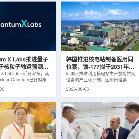
um X Labs推进量子
韩国推进核电站制备医用同
于核粒子输运预测模
位素，镥-177拟于2031年商
m X Labs Inc.近日宣布，其
业化生产
韩国正推进利用核电站生产放射性同
lear Quantum已针对核工
位素的产业化计划，医用同位素
拟中的一项瓶颈提出新方
镥-177(Lu-177)被列为首个商业化目
06
2026-08-06
将量子计算引入核粒子输运
标产品。韩国水力与原子能公司表
于支持核医学系统设计等计
示，计划优先实现Lu-177商业化生
场景。据介绍，传统粒子输
产，后续还可能将产品范围扩大至
核医学系统设计中具有重要
钴-60、氚-3和氦-3等同位素。Lu-
往往需要大量计算资源，并
177是当前全球放射性药物市场中应
运行时间，影响研发和优化
用较广的治疗性放射性同位素，可用
lear Quantum此次提出的
于前列腺癌、神经内分泌肿瘤等疾病
在把物理输运模型转化为量
相关放射性药物。此前，韩国所需