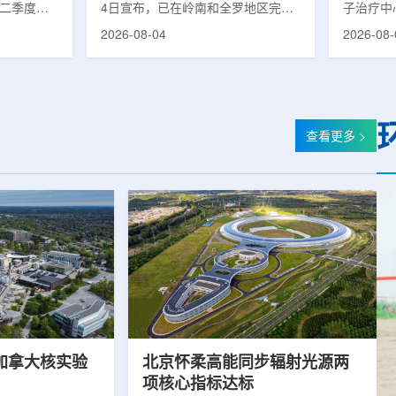
第二季度财
4日宣布，已在岭南和全罗地区完成
子治疗中心
的运营进
前列腺癌诊断用放射性药物
正式投入
2026-08-04
2026-08-
实验室部门
ProstaSeek(活性成分：18F-
19个月内
2025年同
plotupolastat)的供应链建设。该药
质子放疗
前预期，该
物靶向前列腺特异性膜抗原
100人
1400万美
(PSMA)，两地所有开展PET-CT检查
部分国际
美元。PET
并进行前列腺癌诊疗的三级综合医院
临床治疗
物制备、分
均已纳入其供应范围。据韩国卫生福
19个月
查看更多 >
密切相关。
利部国家癌症登记处数据，2023年
里质子治疗
otopes
新增前列腺癌病例达22640例，占所
后历时2年
浓缩设施已进
有癌症病例的7.8%，是男性癌症发
子治疗中
，预计将在
病率排名第六位的疾病;伴随PSMA靶
时约2年
向治疗的日益普及，对前列腺癌治...
中心自2021
加拿大核实验
北京怀柔高能同步辐射光源两
项核心指标达标