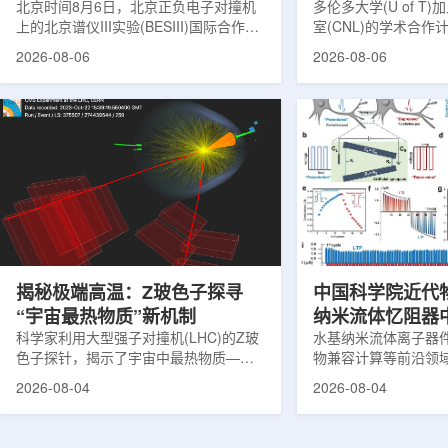
北京时间8月6日，北京正负电子对撞机
多伦多大学(U of T
上的北京谱仪III实验(BESIII)国际合作组
室(CNL)的学术合
在巴西举行的国际高能物理大会(ICHEP
的第十家参与机构。
2026-08-06
2026-08-06
2026)上，以特别大会报告的形式宣布：
加拿大的核能人才储
经过15年的持续研究，BESIII实验建立
究。在施瓦茨·赖斯曼
了证明胶球存在的完整证据链，解开了
约仪式，标志着多伦
困扰学术界近半个世纪的胶球存在之
实验室和原子能公司有限
谜。该发现不仅为量子色动力学理论提
式确立了合作关系。
供了决定性验证，也表明一类全新物质
为参学院校提供进入
形态——纯由力构成的物质的存在。原
设施、技术和专业知
子核由质子和中子组成，质子和中子又
域涵盖清洁能源、医
由夸克组成。夸克之间靠胶子传递强相
以及国家安全等多个方面
互...
揭秘极端高温：Z玻色子探寻
中国科学院近代
“宇宙最热物质”新机制
纳米流体忆阻器
科学家利用大型强子对撞机(LHC)的Z玻
调控研究方面获
水基纳米流体离子器
色子探针，揭示了宇宙中最热物质——
物兼容计算等前沿领
夸克-胶子等离子体(QGP)如何吸收能量
近期，中国科学院近
2026-08-04
2026-08-04
的新细节，并对现有理论模型提出了挑
子科学与技术全国重
战。这项研究为理解大爆炸后极早期宇
联合兰州大学、河北
宙的状态提供了重要线索。为了深入了
在单离子径迹纳米通