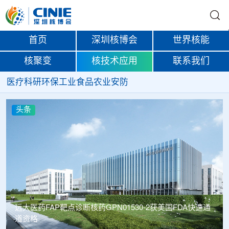
首页
深圳核博会
世界核能
核聚变
核技术应用
联系我们
医疗
科研
环保
工业
食品
农业
安防
头条
快速通
南华大学罗文教授团队在核天体物理p-核素核合成研究领
取得重要进展