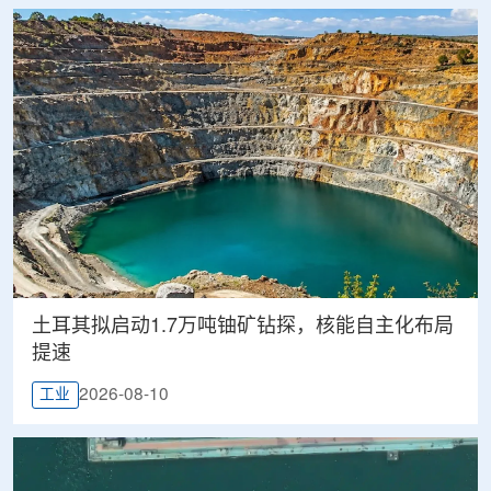
土耳其拟启动1.7万吨铀矿钻探，核能自主化布局
提速
2026-08-10
工业