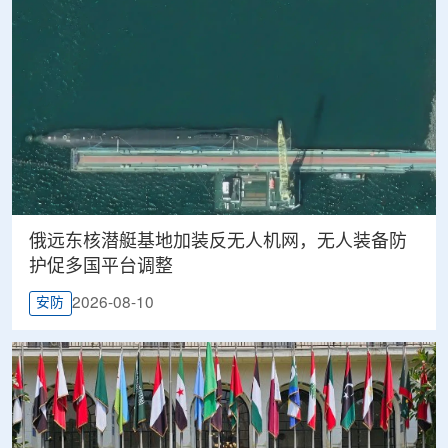
俄远东核潜艇基地加装反无人机网，无人装备防
护促多国平台调整
2026-08-10
安防