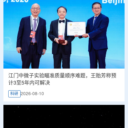
江门中微子实验瞄准质量顺序难题，王贻芳称预
计3至5年内可解决
2026-08-10
科研