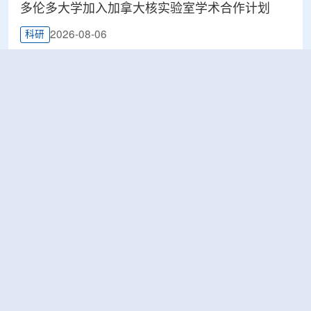
多伦多大学加入加拿大核实验室学术合作计划
2026-08-06
科研
Terra Innovatum入选Global X铀ETF跟踪核指
数，微堆SOLO™获被动资金曝光
2026-08-06
工业