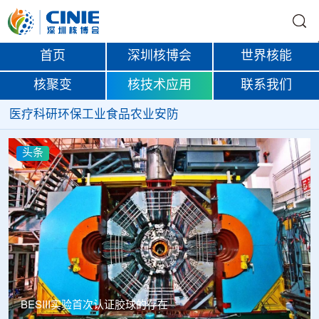
首页
深圳核博会
世界核能
核聚变
核技术应用
联系我们
医疗
科研
环保
工业
食品
农业
安防
头条
BESIII实验首次认证胶球的存在