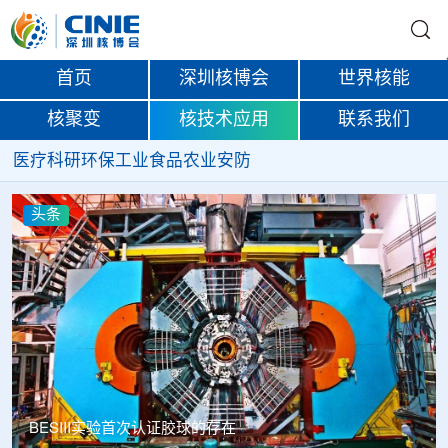
首页
深圳核博会
世界核能
核聚变
核技术应用
联系我们
医疗
科研
环保
工业
食品
农业
安防
头条
Thor Medical从Alpha
球的存在
启动