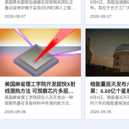
理能力
美国费米国家加速器实验室相关团队正
8月6日，高能加速器研
推动深地中微子实验(DUNE)将人工智能
布，其位于光子工厂(
和机器学习工具融入实验设计、探测器
装置的BL-11A和BL
2026-08-07
2026-08-07
运行与数据分析流程，以提升中微子相
界首个量子多束利用
互作用识别、事件分类和探测器管理能
射线与软X射线两束
力。DUNE位于长基线中微子设施，目
介绍，BL-11A和BL
前已开始安装大型中微子探测器模块的
基础设施网络合作建
结构元件。该实验由近探测器和远探测
联合使用机构及联合
器组成：近探测器位于费米实验室，远
心的同步辐射装置组
探测器设在南达科他州桑福德地下研究
教育基础设施。新光
设施地下约1英里处。两个探测器都将采
于，可在同一实验条
用液氩时间投影室技术，用于记录中微
线和软X射线，完成
子...
观...
美国麻省理工学院开发超快X射
暗能量巡天发布
线测热方法 可观察芯片多层结
果：6.69亿个
构热传递
美国麻省理工学院研究人员开发出一种
束宇宙加速膨胀
8月4日，暗能量巡天项
观察热量在多层材料中传递的新方法，
时六年的暗能量探测
可用于精确测量计算机芯片等电子器件
形成18篇相关论文，基于
2026-08-06
2026-08-06
内部的热流变化。相关研究成果已发表
年间获取的近30万张
于《自然通讯》。随着计算机芯片尺寸
6.69亿个星系、数千
不断缩小、功率密度持续提高，器件过
多颗超新星的信息，