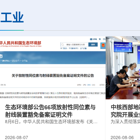
热正成为限制性能提升的重要因素。传
膨胀和宇宙结构演化。
统热流测量方法在面对真实电子器件的
费米实验室制造了一台
工业
多层结构时存在局限，例如常用的时域
像素数字相机DECa
热反射法难以区分不同材料层中的热传
于智利安第斯山脉的
输情况，红外成像等方法也难以在微小
会托洛洛山美洲际天
尺度上捕捉快速变化。为解决这一问
远镜上。(图片由Reida
题...
加速...
生态环境部公告66项放射性同位素与
中核西部地
射线装置豁免备案证明文件
究院开展业
8月6日，中华人民共和国生态环境部发布《关于
为深入贯彻落
放射性同位素与射线装置豁免备案证明文件的公
气测井与铀矿
告》。公告称，根据《放射性同位素与射线装置
业科研资源共
2026-08-07
2026-08-06