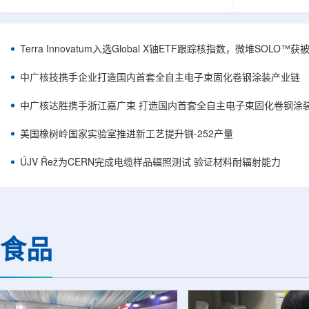
安全和防护管理办法》第五十四条有关规定，现
核西部地勘中
将各省级生态环境主管部门报送的、已获得豁免
地质研究院，
备案证明文件的活动，以及活动中涉及的射线装
油测井地质研
置、放射源或非密封放射性物质予以公告。随公
内油气测井成
Terra Innovatum入选Global X铀ETF跟踪核指数，微堆SOLO
告发布的汇总表共列出66项备案记录，涉及山
验、智能测井
东、天津、上海、河北、四川、甘肃、安徽、河
析等成熟技术
中广核技携手企业打造国内首套全自主电子束固化卷钢涂装产业链
南、辽宁等地相关单位。备案内容涵盖...
气盆地铀矿勘查
中广核达胜携手浙江嘉广束 打造国内首套全自主电子束固化卷钢涂
美国橡树岭国家实验室推进新工艺提升锎-252产量
ÚJV Řež为CERN完成电缆样品辐照测试 验证材料耐辐射能力
食品