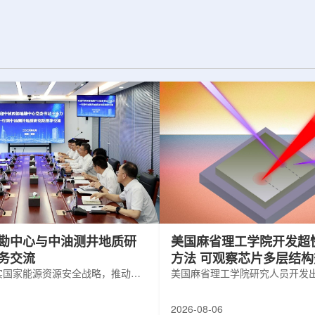
为了实现DES，
化图，这是一个基于物理学原理的人工
极其灵敏的5.7亿
智能框架，它整合了实验数据、模拟和
m，并将其安装在位
高性能计算，用于预测微小缺陷如何影
美国国家科学基金
响微电子器件的性能和寿命。(图片由
文台的布兰科4米望
ChatGPT 提供。)微电子器件广泛用于
r Hahn/费米国家
智能手机、笔记本电脑、安全通信和人
工...
勘中心与中油测井地质研
美国麻省理工学院开发超
务交流
方法 可观察芯片多层结
实国家能源资源安全战略，推动油
美国麻省理工学院研究人员开发
地质勘查技术互融互通，促进跨行
在多层材料中传递的新方法，可
享与关键技术联合攻关，近日，中
算机芯片等电子器件内部的热流
2026-08-06