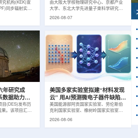
究机构(KEK)宣
由大阪大学核物理研究中心、京都产业
PF)同步辐射实验
大学、东北大学先进量子束科学研究中
-11B光束线已建成世
心、高丽大学、岐阜大学、中国近代物
2026-08-07
光束线，可实现硬X
理研究所、理化学研究所、京都大学、
光束的同步利用。据
台湾中央研究院和加拿大萨斯喀彻温大
-11B由同步辐射学术
学等机构研究人员组成的
设。该网络由大学
LEPS2/Solenoid合作组，首次利用光子
使用、联合研究中
束实验观测到含有反K介子的原子核。这
成，定位为科研和
一成果为确认反K介子原子核的存在提供
束线的主要特点在
了新的实验证据，也为理解高密度核物
件下同时使用硬X射
质和中性子星内部结构提供了重要线
过去需要分别开展的
索。研究团队在日本兵库县大型同步辐
射设施SP...
六年研究成
美国多家实验室拟建“材料发现
星系数据助力约
云” 用AI预测微电子器件缺陷影
目(DES)发布历
响
美国能源部阿贡国家实验室、劳伦斯伯
成果。该项目汇总
克利国家实验室、橡树岭国家实验室和
2013年至2019
西北大学的研究人员正计划开发材料发
2026-08-06
天文图像，记录了
现云平台，利用基于物理学原理的人工
个星系团以及3000
智能框架，预测微小缺陷如何影响微电
用于研究宇宙加速
子器件的性能和寿命。材料发现云可视