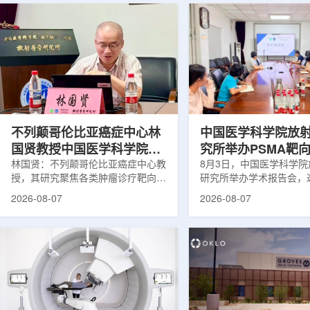
不列颠哥伦比亚癌症中心林
中国医学科学院放
国贤教授中国医学科学院放
究所举办PSMA靶
射医学研究所开展学术交流
林国贤：不列颠哥伦比亚癌症中心教
药物学术报告会
8月3日，中国医学科学
授，其研究聚焦各类肿瘤诊疗靶向放
研究所举办学术报告会，
射性药物开发，迄今已主导/参与发
温哥华不列颠哥伦比亚癌
2026-08-07
2026-08-07
表135余篇同行评议期刊论文，提交
贤教授作题为《用于前列
30余项放射性药物相关专利申请，
治疗的前列腺特异性膜抗
完成自研7款放射性药物的临床转
性药物开发》的学术报告
化，用于多种肿瘤诊疗。报告会上，
取线上线下结合方式举行
林国贤教授基于其团队多年的前沿探
分科研人员和研究生参加
索，系统梳理了针对前列腺癌靶点
授长期从事肿瘤诊疗靶向
PSMA的核药相关研究进展：一是F-
开发研究，已主导或参与发
18标记PSMA靶向PET显像剂的分子
篇同行评议期刊论文，提