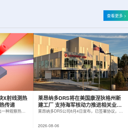
查看更多 >
快X射线测热
莱昂纳多DRS将在美国康涅狄格州新
构热传递
建工厂 支持海军核动力推进相关业务
出一种观察热量
增长
莱昂纳多DRS公司8月4日宣布，已签署协议，将
用于精确测量计
在美国康涅狄格州布鲁克菲尔德新建一座工厂，
变化。相关研究
用于扩大并整合其海军电力系统业务运营。该项
2026-08-06