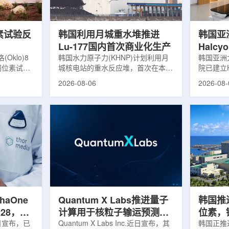
，并完成7
准定位，能实现动态适配、精准治
核技术用
转化，应用
疗。设备运行平稳低噪，治疗控制软
水果的辐
件运...
进口国要..
素试验反
韩国利用月城重水堆推进
韩国亚
Lu-177国内首次商业化生产
Halc
klo)8
韩国水力原子力(KHNP)计划利用月
射治疗
韩国亚洲
同位素试验
城核电站的重水反应堆，首次在本土
院已建立H
实现可控自
生产用于癌症治疗的放射性同位素
射治疗解
2026-08-06
2026-08-
临界。这一
镥-177(Lu-177)。目前韩国完全依赖
者治疗。
不到一年。
进口该原料，这给当地的放射性药物
集、六自
堆设施(图
企业如Cellbion和FutureChem带来
实时运动
低功率试验
了成本压力和供应不稳定因素。行业
中，用于
州洛克哈
内普遍认为国内生产将有助于构建多
准度和安
试点计划下
元化的供应链并缩短运输时间。此次
Halcy
界的反应
计划的首要目标是实现镥-177的商业
成高分辨
设施从未开
化生产，预计在2028年进行试生
Hyper
土建开挖、
产，并在2031年开始全面量产。之
Dynam
购、燃料配
后，韩国水力原子力还将扩大生产范
射治疗系统
围至钴...
院表示，该
phaOne
Quantum X Labs推进量子
韩国推
28，商
计算用于核粒子输运预测模
位素，镥
月5日宣布，已
拟
Quantum X Labs Inc.近日宣布，其
业化生
韩国正推