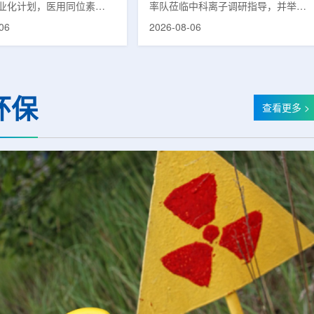
业化计划，医用同位素
率队莅临中科离子调研指导，并举行
(Lu-177)被列为首个商业化目
座谈交流。市人大常委会副主任雍凤
06
2026-08-06
韩国水力与原子能公司表
山，市政协秘书长苏祥、市产投集团
先实现Lu-177商业化生
董事长江鑫、市政协教科卫体委主任
还可能将产品范围扩大至
张晓峰、市工信局副局长郭梅参加。
氚-3和氦-3等同位素。Lu-
中国科学院合肥物质科学研究院副院
当前全球放射性药物市场中应
长宋云涛，中科离子董事长刘璐，总
环保
治疗性放射性同位素，可用
经理陈永华，副总经理丁开忠、李
查看更多 >
癌、神经内分泌肿瘤等疾病
俊、光若怀陪同。韩冰一行详细了解
性药物。此前，韩国所需
中科离子产业布局、经营情况，重点
7完全依赖进口。由于其半衰
围绕核医疗及高端装备关键技术突
.6天，从生产、运输到药物
破、成果转化落地及产业化发展等方
给药...
面开...