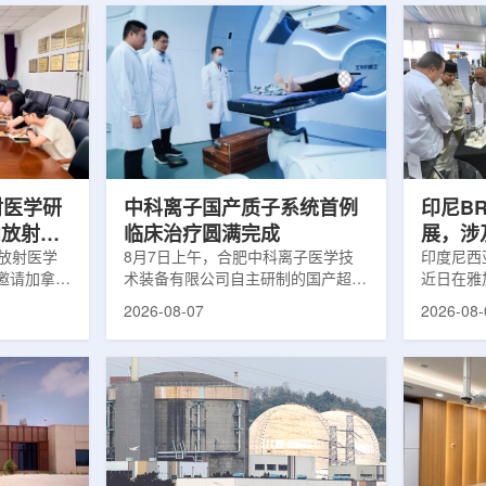
射医学研
中科离子国产质子系统首例
印尼B
向放射性
临床治疗圆满完成
展，涉
院放射医学
8月7日上午，合肥中科离子医学技
辐照应
印度尼西亚
邀请加拿大
术装备有限公司自主研制的国产超导
近日在雅
症中心林国
回旋质子治疗系统，在合肥离子医学
究成果。
2026-08-07
2026-08-
腺癌诊断与
中心完成首例临床试验受试者治疗。
表示，相
原靶向放射
这是国内首台国产超导回旋质子放射
畴，应用
。报告会采
治疗系统的重要突破。本例受试者为
粮食和健
，放射所部
肺癌患者。试验所用的超导质子治疗
BRIN
。林国贤教
系统，搭载中科离子自主研发的
药物。这
放射性药物
SC240超导回旋加速器，具有超大照
用于癌症
表135余
射野、360°全周束流配送能力。治
放射性药
交30余项
疗全程依托多模融合4D图像引导精
有重要意