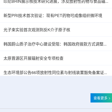
印尼BRIN展示核技术研究进展，涉及放射性药物与食品辐照应用
新型PRI技术首次验证：现有PET药物可成像组织微环境
光子束实验首次观测到反K介子原子核
韩国蔚山质子治疗中心建设受阻：韩国政府拨款方式调整影响项目推进
太原晋源区开展辐射安全专项检查
韩国忠清北道上半年农水产品放射性检测结果达
生态环境部公告66项放射性同位素与射线装置豁免备案证明文件
查看更多 >