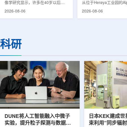
像学研究显示，许多在40岁以后首
从位于Herøya工业园的Al
次出现幻觉、妄想等精神病性症状的
产设施完成首批高纯度钍-22
2026-08-06
2026-08-06
成年人，大脑内存在与阿尔茨海默病
228)客户交付。这是该
及其他神经退行性疾病相关的蛋白异
启动生产后完成的首次客
常沉积。研究纳入37名晚发性精神
标志着AlphaOne进入商
病患者和47名年龄匹配的健康对照
段。Thor Medical首席执
者。研究人员采用淀粉样蛋白PET示
Kurth表示，商业化生产
科研
踪剂^11C-PiB，以及tau蛋白PET示
工业规模制造的开始，首
踪剂^18F-florzolotau，对受试者大
表明公司已完成从产能建
脑中的β-淀粉样蛋白和tau蛋白积累
个工业规模工厂服务客户
情况进行评估。结果显示，晚发性精
司称，随着产能逐步提升
神病患者中，β-淀粉样蛋白阳性...
足靶向α疗法领域对高纯度.
DUNE将人工智能融入中微子
日本KEK建成世
实验，提升粒子探测与数据处
束利用”同步辐