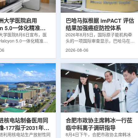
于食品保鲜，重点包括出口
累情况，但对组织缺氧等与疾病恶性
照处理。阿里夫介绍，一些
程度相关的微环境信息捕捉有限。...
.
洲大学医院启用
巴哈马拟根据 imPACT 评估
yon 5.0一体化精准放
结果加强癌症防控体系
方案
大学医院8月6日宣布，医
2026年8月5日，国际原子能机构牵
alcyon 5.0一体化精准放
头的一项国际审查显示，巴哈马在加
决方案，并开始全面用于患
强癌症治疗服务方面具备进一步提升
06
2026-08-06
该系统将高清高速图像采
空间。此次审查为该国改善癌症服务
由度患者位置校正和无标记
协调、缩短诊疗等待时间并提升患者
管理整合到同一治疗流程
治疗效果提出了路线图。巴哈马拿骚
提升图像引导放射治疗的精
玛格丽特公主医院(图片：Pelow
全性。此次实施方案以
Media/Adobe Stock)这项 imPACT
on系统软件5.0版本为基础，集
评估由国际原子能机构、世界卫生组
率锥形束CT成像系统
织/泛美卫生组织和国际癌症研究机
Sight、六自由度患者定位台
构共同开展，应巴哈马卫生与健康部
ic Couch，以及表面引导放
请求进行，重点评估该国癌症防控能
IDENTIFY。亚洲大学医
力和实际需求。6月9日至11日，专
院是韩国首...
家组访...
进核电站制备医用同
合肥市政协主席韩冰一行莅
-177拟于2031年商
临中科离子调研指导
产
进利用核电站生产放射性同
8月4日下午，合肥市政协主席韩冰