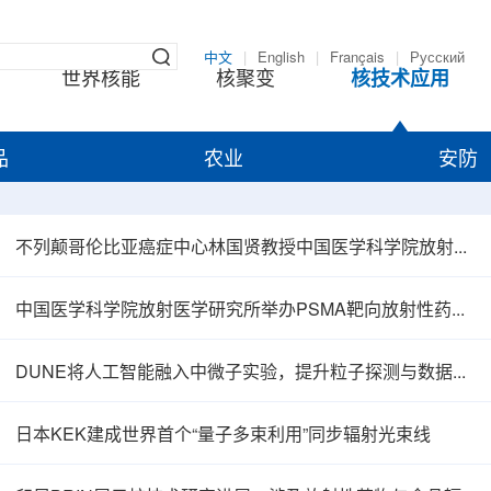
中文
|
English
|
Français
|
Русский
世界核能
核聚变
核技术应用
品
农业
安防
不列颠哥伦比亚癌症中心林国贤教授中国医学科学院放射医学研究所开展学术交流
中国医学科学院放射医学研究所举办PSMA靶向放射性药物学术报告会
DUNE将人工智能融入中微子实验，提升粒子探测与数据处理能力
日本KEK建成世界首个“量子多束利用”同步辐射光束线