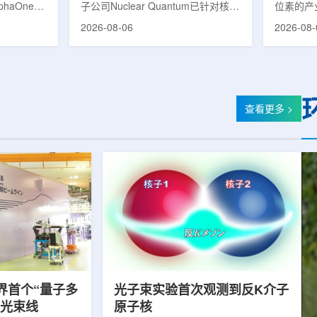
phaOne生
子公司Nuclear Quantum已针对核工
位素的产
8(Th-
业计算模拟中的一项瓶颈提出新方
镥-177
2026-08-06
2026-08-
设施上周宣布
案，尝试将量子计算引入核粒子输运
标产品。
户供货，也
预测，用于支持核医学系统设计等计
示，计划优
业供应阶
算密集型场景。据介绍，传统粒子输
产，后续
行官Jasper
运模拟在核医学系统设计中具有重要
钴-60、
意味着公司
作用，但往往需要大量计算资源，并
177是
批客户交付
伴随较长运行时间，影响研发和优化
用较广的
查看更多 >
设到利用首
效率。Nuclear Quantum此次提出的
于前列腺
的过渡。公
技术，旨在把物理输运模型转化为量
相关放射
，将继续满
子电路，使粒子传播和随机游走动力
Lu-17
..
学能够直接在量子计算框架中表示和
期约为6
模拟。...
制备和患者
界首个“量子多
光子束实验首次观测到反K介子
射光束线
原子核