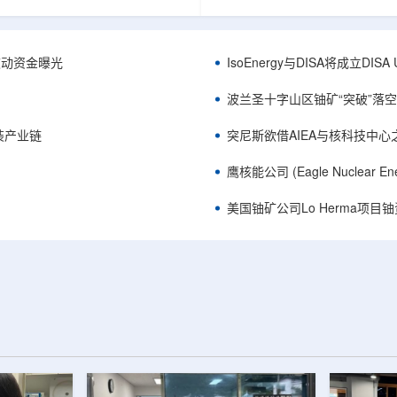
心党委书记王乐力带队赴中油测井
成果已发表于《自然通讯》。随
开展专项技术交流研讨。会上，中
寸不断缩小、功率密度持续提高
究院党委书记万金彬系统介绍了国
为限制性能提升的重要因素。传
套装备、井下探测、岩石物理实
在面对真实电子器件的多层结构
™获被动资金曝光
IsoEnergy与DISA将成立D
解释、深井探测及多源地质数据解
如常用的时域热反射法难以区分
体系，并结合实战案例分享了含油
热传输情况，红外成像等方法也
波兰圣十字山区铀矿“突破”落空，
经验。王乐力介绍了西部中...
上捕捉快速变化。为解决这一问题.
装产业链
突尼斯欲借AIEA与核科技中
鹰核能公司 (Eagle Nuclea
美国铀矿公司Lo Herma项目