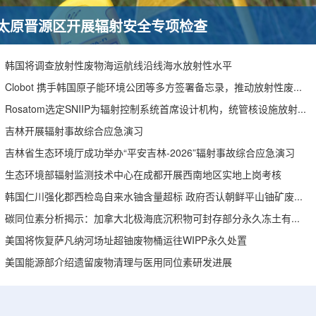
太原晋源区开展辐射安全专项检查
韩国将调查放射性废物海运航线沿线海水放射性水平
Clobot 携手韩国原子能环境公团等多方签署备忘录，推动放射性废物安全管理多机型机器人示范
Rosatom选定SNIIP为辐射控制系统首席设计机构，统管核设施放射仪表标准化与进口替代保障
吉林开展辐射事故综合应急演习
吉林省生态环境厅成功举办“平安吉林-2026”辐射事故综合应急演习
生态环境部辐射监测技术中心在成都开展西南地区实地上岗考核
韩国仁川强化郡西检岛自来水铀含量超标 政府否认朝鲜平山铀矿废水影响
碳同位素分析揭示：加拿大北极海底沉积物可封存部分永久冻土有机碳
美国将恢复萨凡纳河场址超铀废物桶运往WIPP永久处置
美国能源部介绍遗留废物清理与医用同位素研发进展