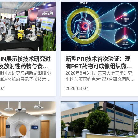
RIN展示核技术研究进
新型PRI技术首次验证：现
及放射性药物与食品
有PET药物可成像组织微环
用
国家研究与创新局(BRIN)
境
2026年8月6日，东京大学工学研究
加达总统府展示了核技术研
生院与英国约克大学联合研究团队宣
BRIN局长阿里夫·萨特里亚
布，已建立一种利用正电子三光子衰
07
2026-08-07
关技术属于和平利用核能范
变的新型几何成像原理，并首次成功
方向不仅包括能源，也覆盖
验证正电子素比率成像(PRI)技术。
康等领域。在健康领域，
该方法可结合现有临床PET显像剂使
正在开发用于核医学的放射性
用，有望为核医学影像提供观察组织
类药物含有放射性物质，可
微环境的新手段。利用正电子-3光子
诊断和治疗。阿里夫表示，
衰变的下一代核医学成像概念图目前
物研发对癌症识别和治疗具
临床PET扫描主要利用正电子双光子
义。在食品领域，BRIN将
湮灭过程显示药物在体内的分布和积