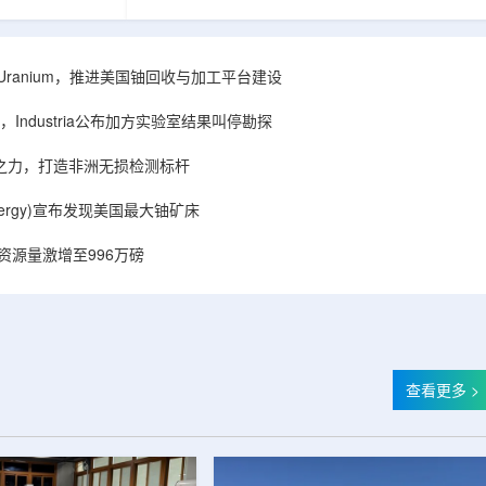
着计算机芯片尺
目旨在提升产能，支持美国海军相关关键项目，
，器件过热正成
并为公司在核能领域的后续增长提供空间和基础
统热流测量方法
设施条件。根据公司披露，新设施位于布鲁克菲
时存在局限，例
尔德帕克里奇路120号，占地约14.1087万平方英
ISA Uranium，推进美国铀回收与加工平台建设
不同材料层中的
尺。工厂建成后，将整合目前分布在康涅狄格州
难以在微小尺度
丹伯里和贝瑟尔三个地点的业务。该设施预计于
Industria公布加方实验室结果叫停勘探
..
2027年初投入使用，若最终设计和租户装修工...
心之力，打造非洲无损检测标杆
r Energy)宣布发现美国最大铀矿床
铀资源量激增至996万磅
查看更多 >