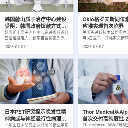
设计与临床优势;二是通过理性优化
放射性药物相关专利申请
分子结构，大幅提高Lu-177标记治
款自研放射性药物的临床
疗性核药的肿瘤靶向性，...
于多...
韩国蔚山质子治疗中心建设
Oklo格罗夫斯同位
受阻：韩国政府拨款方式调
应堆实现首次临界
整影响项目推进
韩国蔚山质子治疗中心建设项目近日
美国先进核技术公司奥克洛(O
面临推进阻力。该项目曾被视为完善
月6日宣布，其格罗夫斯
韩国东南部区域癌症治疗体系的关键
反应堆已在低功率状态下
2026-08-07
2026-08-07
环节，但由于政府医疗财政支持方向
持核链式反应，达到首次
发生变化，单独获得大规模国家拨款
进展距离该项目破土动工
的难度明显上升。据蔚山市8月6日
格罗夫斯同位素试验反应
消息，蔚山市已于去年3月完成质子
片：格罗夫斯)格罗夫斯
治疗中心建设可行性研究及基本规划
反应堆位于美国得克萨斯
制定服务，并开始争取国家拨款。不
特，是美国能源部反应堆
过，韩国保健福祉部回复称，难以单
首个在私人土地上实现临
独为蔚山市提供大型项目资金。此
堆。根据奥克洛介绍，该
前，蔚山市曾计划通过建设质子治疗
发土地起步建设，完成了
中心，构建癌症患者可在区域内完成
工程建设、组件制造或采
手术...
置及...
日本PET研究提示晚发性精
Thor Medical从Al
神病或与神经退行性病理相
首次交付高纯度钍-2
关
一项由日本研究团队开展的核医学影
业供货启动
Thor Medical ASA 8