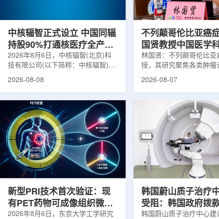
在肿瘤退缩、患者体重变化等情况
者和护理人员而言存在理
下，既往影像可能难以完全反映治疗
度。雷莫·乔治博士LifeNuc
当天的实际...
UAB...
中核辐智正式设立 中国同辐
不列颠哥伦比亚癌
持股90%打通核医疗全产业
国贤教授中国医学
链
2026年8月6日，中核辐智(北京)科
射医学研究所开展
林国贤：不列颠哥伦比亚
技有限公司(以下简称：中核辐智)正
授，其研究聚焦各类肿瘤
式设立。公司由中国同辐股份有限公
射性药物开发，迄今已主
2026-08-08
2026-08-07
司(以下简称：中国同辐)与中核(浙
表135余篇同行评议期刊
江)科创有限公司(以下简称：中核浙
30余项放射性药物相关
创)共同出资组建，中国同辐持股
完成自研7款放射性药物
90%，中核浙创持股10%。中核辐智
化，用于多种肿瘤诊疗。
将承接中国同辐核医学发展中心业
林国贤教授基于其团队多
务，锚定智慧核医疗赛道深耕布局。
索，系统梳理了针对前列
公司以智慧核医学物联系统为核心载
PSMA的核药相关研究进
体，打通核医疗全产业链条，构建智
18标记PSMA靶向PET
慧核医学系统+核药+装备+服务协同
设计与临床优势;二是通
发展模式，推动业务从单一产品供给
分子结构，大幅提高Lu-1
向全价值链整合...
疗性核药的肿瘤靶向性，..
新型PRI技术首次验证：现
韩国蔚山质子治疗
有PET药物可成像组织微环
受阻：韩国政府拨
境
2026年8月6日，东京大学工学研究
整影响项目推进
韩国蔚山质子治疗中心建