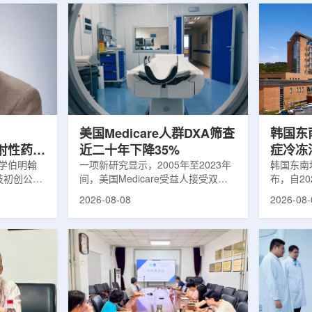
美国Medicare人群DXA筛查
韩国东
出放射性药物
近二十年下降35%
症冷冻
大学伯明翰
一项新研究显示，2005年至2023年
100例
韩国东南
科技初创公司
间，美国Medicare受益人接受双能X
布，自2
字化平台
射线吸收测定(DXA)检查的比例明显
以来，中
2026-08-08
2026-08-
助接受放射性
下降，降幅达35%。DXA常用于骨密
术，共为
院后理解并
度检测和骨质疏松相关筛查，研究结
冷冻消融
性药物疗法
果提示，不同人群之间的筛查可及性
法。治疗
癌细胞，在
差异正在扩大。研究人员分析了超过
成像引导
伤的同时发
500万名Medicare受益人的理赔数
瘤部位，
应用范围扩
据。结果显示，DXA使用率从2005
的超低温
要阅读并执
年的每10万名受益人7255次，下降
死。由于
这对部分患
至2023年的每10万名受益人4690
作用，该