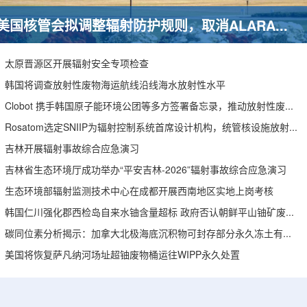
美国核管会拟调整辐射防护规则，取消ALARA要求引发安全争议
太原晋源区开展辐射安全专项检查
韩国将调查放射性废物海运航线沿线海水放射性水平
Clobot 携手韩国原子能环境公团等多方签署备忘录，推动放射性废物安全管理多机型机器人示范
Rosatom选定SNIIP为辐射控制系统首席设计机构，统管核设施放射仪表标准化与进口替代保障
吉林开展辐射事故综合应急演习
吉林省生态环境厅成功举办“平安吉林-2026”辐射事故综合应急演习
生态环境部辐射监测技术中心在成都开展西南地区实地上岗考核
韩国仁川强化郡西检岛自来水铀含量超标 政府否认朝鲜平山铀矿废水影响
碳同位素分析揭示：加拿大北极海底沉积物可封存部分永久冻土有机碳
美国将恢复萨凡纳河场址超铀废物桶运往WIPP永久处置