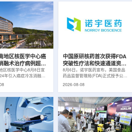
南地区核医学中心癌
中国原研核药首次获得FDA
消融术治疗病例超过
突破性疗法和快速通道资格
地区核医学中心8月8日宣
双重认定
8月6日，诺宇医药宣布，美国食品
024年引入癌症冷冻消融术
药品监督管理局(FDA)正式授予公司
心已完成超过100例相关手
自主研发的68Ga-NYM096突破性疗
08
2026-08-08
104名癌症患者提供治疗。
法认定(Breakthrough Therapy
术是一种微创肿瘤治疗方
Designation, BTD)及快速通道资格
过程中，医生在CT或超声
认定(Fast Track Designation,
下，将细治疗针精准插入肿
FTD)。这是原研核药领域中国首个
通过零下40摄氏度或更低
获得美国 FDA 突破性疗法认定、首
冷冻病灶，使癌细胞发生坏
个同时获得 FDA 突破性疗法与快速
低温冷冻本身具有一定麻醉
通道双项认定的产品，创造了核药领
技术有助于减轻患者疼痛，
域里程碑式突破。68Ga-NYM096是