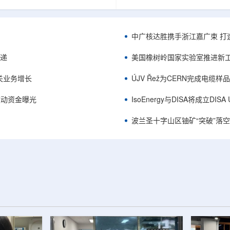
项目位于俄勒冈—内华达边境，按S-K
能及在Jharkhand、Rajasthan、C
cated资源3275万磅、inferred
建项目将产量翻倍，但委员会认
司已递交许可申请，计划打47个
——NPCIL未来十年装机大增，
.7万英尺的预可研钻探，待联邦与
将拉长进口燃料战略敏感期。目前
中广核达胜携手浙江嘉广束 打
工，预计2027年下半年完成预可
25GWe年需U3O8约5400吨，U
ukuskokon Professional
30%，须靠加速国产与多元化供
传递
美国橡树岭国家实验室推进新工
大与BBA USA、SLR I...
赖。委员会支持UCIL与NTPC
海外铀...
关业务增长
ÚJV Řež为CERN完成电缆
™获被动资金曝光
IsoEnergy与DISA将成立D
波兰圣十字山区铀矿“突破”落空，