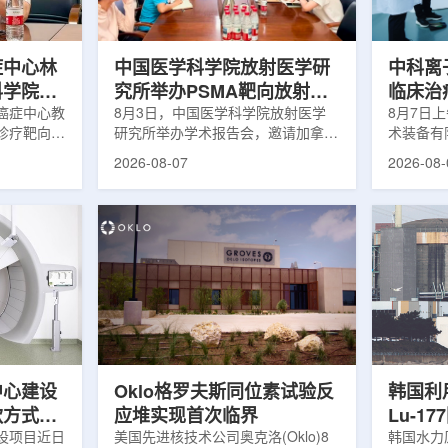
解和操作难
次。相关研究已发表于
减少对周
lear由
《Osteoporosis International》。下
术后较快
降幅度在人群之间并不均衡。...
接受治疗的
症中心林
中国医学科学院放射医学研
中科离
科学院放
究所举办PSMA靶向放射性
临床治
学术交流
癌症中心教
药物学术报告会
8月3日，中国医学科学院放射医学
8月7日
诊疗靶向放
研究所举办学术报告会，邀请加拿大
术装备有
导/参与发
温哥华不列颠哥伦比亚癌症中心林国
回旋质子
2026-08-07
2026-08-
论文，提交
贤教授作题为《用于前列腺癌诊断与
中心完成
专利申请，
治疗的前列腺特异性膜抗原靶向放射
这是国内
的临床转
性药物开发》的学术报告。报告会采
治疗系统
报告会上，
取线上线下结合方式举行，放射所部
肺癌患者
年的前沿探
分科研人员和研究生参加。林国贤教
系统，搭
腺癌靶点
授长期从事肿瘤诊疗靶向放射性药物
SC24
展：一是F-
开发研究，已主导或参与发表135余
射野、3
显像剂的分子
篇同行评议期刊论文，提交30余项
疗全程依
过理性优化
放射性药物相关专利申请，并完成7
准定位，
77标记治
款自研放射性药物的临床转化，应用
疗。设备
.
于多...
件运...
中心建设
Oklo格罗夫斯同位素试验反
韩国利
款方式调
应堆实现首次临界
Lu-1
设项目近日
美国先进核技术公司奥克洛(Oklo)8
韩国水力原