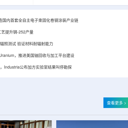
hhattisgarh新
安全和防护管理办法》第五十四条有关规定，现
为该时间表偏晚
将各省级生态环境主管部门报送的、已获得豁免
采矿集群若延期
备案证明文件的活动，以及活动中涉及的射线装
PHWR机组约
置、放射源或非密封放射性物质予以公告。随公
造国内首套全自主电子束固化卷钢涂装产业链
CIL仅能满足约
告发布的汇总表共列出66项备案记录，涉及山
应降低进口依
东、天津、上海、河北、四川、甘肃、安徽、河
艺提升锎-252产量
组建合资企业参股
南、辽宁等地相关单位。备案内容涵盖...
样品辐照测试 验证材料耐辐射能力
ISA Uranium，推进美国铀回收与加工平台建设
Industria公布加方实验室结果叫停勘探
查看更多 >