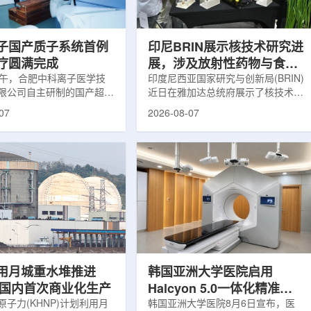
围正常组织的损伤，并促进
一款特异性结合CAⅨ的肾癌小分子
恢复。据该中心介绍，目前
诊断核药，适用于疑似或确认转移性
患者中，肝...
肾透明细胞癌(cl...
子国产质子系统首例
印尼BRIN展示核技术研究进
疗圆满完成
展，涉及放射性药物与食品
上午，合肥中科离子医学技
辐照应用
印度尼西亚国家研究与创新局(BRIN)
限公司自主研制的国产超导
近日在雅加达总统府展示了核技术研
治疗系统，在合肥离子医学
究成果。BRIN局长阿里夫·萨特里亚
07
2026-08-07
首例临床试验受试者治疗。
表示，相关技术属于和平利用核能范
首台国产超导回旋质子放射
畴，应用方向不仅包括能源，也覆盖
的重要突破。本例受试者为
粮食和健康等领域。在健康领域，
。试验所用的超导质子治疗
BRIN正在开发用于核医学的放射性
载中科离子自主研发的
药物。这类药物含有放射性物质，可
0超导回旋加速器，具有超大照
用于癌症诊断和治疗。阿里夫表示，
60°全周束流配送能力。治
放射性药物研发对癌症识别和治疗具
托多模融合4D图像引导精
有重要意义。在食品领域，BRIN将
能实现动态适配、精准治
核技术用于食品保鲜，重点包括出口
运行平稳低噪，治疗控制软
水果的辐照处理。阿里夫介绍，一些
进口国要...
用月城重水堆推进
韩国亚洲大学医院启用
77国内首次商业化生产
Halcyon 5.0一体化精准放
子力(KHNP)计划利用月
射治疗方案
韩国亚洲大学医院8月6日宣布，医