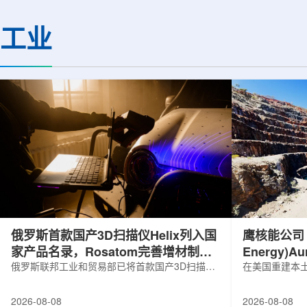
基础设施网络合作建设。该网络由大学
LEPS2/Solenoi
联合使用机构及联合使用、联合研究中
束实验观测到含有反
工业
心的同步辐射装置组成，定位为科研和
一成果为确认反K介
教育基础设施。新光束线的主要特点在
了新的实验证据，也
于，可在同一实验条件下同时使用硬X射
质和中性子星内部结
线和软X射线，完成过去需要分别开展的
索。研究团队在日本
观...
射设施SP...
俄罗斯首款国产3D扫描仪Helix列入国
鹰核能公司 (E
家产品名录，Rosatom完善增材制造
Energy)
技术链
俄罗斯联邦工业和贸易部已将首款国产3D扫描仪
研钻探
在美国重建本土
RangeVision Helix列入俄罗斯电子产品统一注册
Nuclear En
名录，以及经确认的俄罗斯制造工业产品名录。
measured+
2026-08-08
2026-08-08