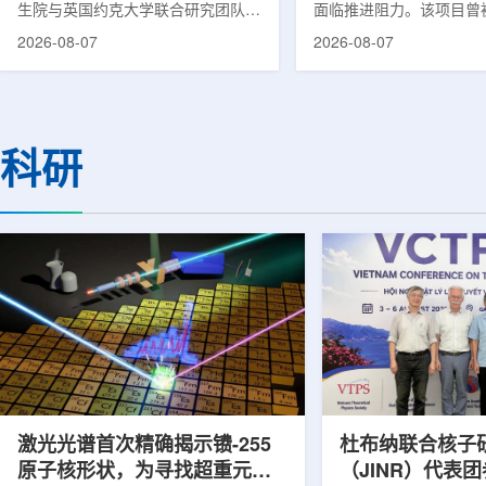
生院与英国约克大学联合研究团队宣
面临推进阻力。该项目曾
布，已建立一种利用正电子三光子衰
韩国东南部区域癌症治疗
2026-08-07
2026-08-07
变的新型几何成像原理，并首次成功
环节，但由于政府医疗财
验证正电子素比率成像(PRI)技术。
发生变化，单独获得大规
该方法可结合现有临床PET显像剂使
的难度明显上升。据蔚山
用，有望为核医学影像提供观察组织
消息，蔚山市已于去年3
微环境的新手段。利用正电子-3光子
治疗中心建设可行性研究
科研
衰变的下一代核医学成像概念图目前
制定服务，并开始争取国
临床PET扫描主要利用正电子双光子
过，韩国保健福祉部回复
湮灭过程显示药物在体内的分布和积
独为蔚山市提供大型项目
累情况，但对组织缺氧等与疾病恶性
前，蔚山市曾计划通过建
程度相关的微环境信息捕捉有限。...
中心，构建癌症患者可在
手术...
激光光谱首次精确揭示镄-255
杜布纳联合核子
原子核形状，为寻找超重元素
（JINR）代表