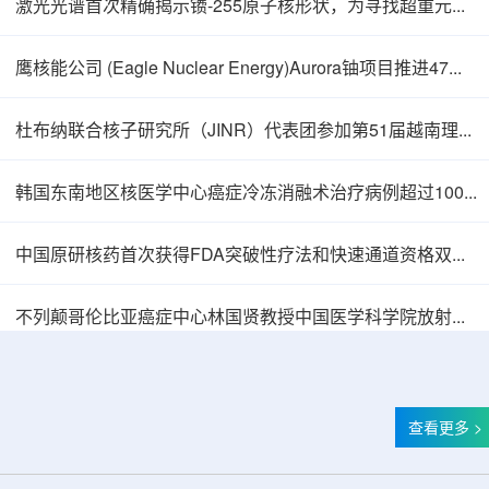
激光光谱首次精确揭示镄-255原子核形状，为寻找超重元素提供新线索
鹰核能公司 (Eagle Nuclear Energy)Aurora铀项目推进47孔预可研钻探
杜布纳联合核子研究所（JINR）代表团参加第51届越南理论物理会议
韩国东南地区核医学中心癌症冷冻消融术治疗病例超过100例
中国原研核药首次获得FDA突破性疗法和快速通道资格双重认定
中核辐智正式设立 中国同辐持股90%打通核医
不列颠哥伦比亚癌症中心林国贤教授中国医学科学院放射医学研究所开展学术交流
查看更多 >