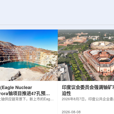
d合作组，首次利用光子
热正成为限制性能提升的重要因素。传
K介子的原子核。这
统热流测量方法在面对真实电子器件的
子原子核的存在提供
多层结构时存在局限，例如常用的时域
为理解高密度核物
热反射法难以区分不同材料层中的热传
构提供了重要线
输情况，红外成像等方法也难以在微小
兵库县大型同步辐
尺度上捕捉快速变化。为解决这一问
题...
agle Nuclear
印度议会委员会强调铀矿
Aurora铀项目推进47孔预可
迫性
铀供应链背景下，新上市的Eagle
2026年8月7日，印度公共企业
ergy Corp.凭借其号称全美最大常规
扩能进展的报告中指出，印度铀
indicated铀矿藏进入行业视野。其旗
需加速。DAE承诺UCIL到203
2026-08-08