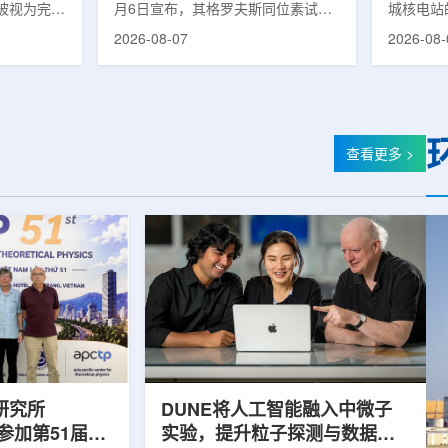
被视为完善
月6日宣布，其格罗夫斯同位素试验
城核电站
体系的关键
反应堆已在低功率状态下实现可控自
生产用于
2026-08-07
2026-08-
政支持方向
持核链式反应，达到首次临界。这一
镥-177
模国家拨款
进展距离该项目破土动工不到一年。
进口该原
市8月6日
格罗夫斯同位素试验反应堆设施(图
企业如Cel
月完成质子
片：格罗夫斯)格罗夫斯低功率试验
了成本压
及基本规划
反应堆位于美国得克萨斯州洛克哈
内普遍认
家拨款。不
特，是美国能源部反应堆试点计划下
元化的供
查看更多 >
称，难以单
首个在私人土地上实现临界的反应
计划的首
资金。此
堆。根据奥克洛介绍，该设施从未开
化生产，
设质子治疗
发土地起步建设，完成了土建开挖、
产，并在
区域内完成
工程建设、组件制造或采购、燃料配
后，韩国
置及...
围至钴...
研究所
DUNE将人工智能融入中微子
团参加第51届越
实验，提升粒子探测与数据处