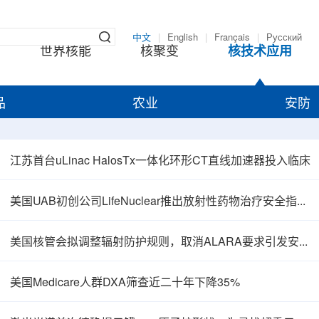
中文
|
English
|
Français
|
Русский
世界核能
核聚变
核技术应用
品
农业
安防
江苏首台uLinac HalosTx一体化环形CT直线加速器投入临床
美国UAB初创公司LifeNuclear推出放射性药物治疗安全指导平台TheraGuide
美国核管会拟调整辐射防护规则，取消ALARA要求引发安全争议
美国Medicare人群DXA筛查近二十年下降35%