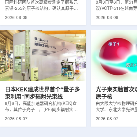
提供新线索
国际科研团队首次高精度测定了锕系元
南理论物理会议
8月3日至6日，第5
素镄-255的原子核结构，确认其原子核
议(VCTP-51)在越
呈明显的长椭球形，类似橄榄球。这项
核研究所理论物理实
2026-08-08
2026-08-08
研究发表于《物理评论快报》，由德国
验室的科研人员组成
美因茨约翰内斯·古腾堡大学、亥姆霍兹
南、德国、印度、中
美因茨研究所、瑞典哥德堡大学等18家
罗斯、台湾、菲律宾
机构合作完成。研究结果不仅修正了以
区的170余名学者开
往标准数据表中部分不合理的核性质数
题覆盖高能物理、核
值，也为现代原子核理论模型提供了关
和宇宙学等多个理论
键实验验证。镄是自然界中不存在的人
时涉及超越标准模型
工合成重元素，镄-255含有100个质子
量子光学与量子信息
和155个中子，实验获取极为困难。研究
分子等交叉研究领域。
团...
日本KEK建成世界首个“量子多
光子束实验首次
束利用”同步辐射光束线
原子核
8月6日，高能加速器研究机构(KEK)宣
由大阪大学核物理研
布，其位于光子工厂(PF)同步辐射实验
大学、东北大学先进
装置的BL-11A和BL-11B光束线已建成世
心、高丽大学、岐阜
2026-08-07
2026-08-07
界首个量子多束利用光束线，可实现硬X
理研究所、理化学研
射线与软X射线两束光束的同步利用。据
台湾中央研究院和加
介绍，BL-11A和BL-11B由同步辐射学术
学等机构研究人员组