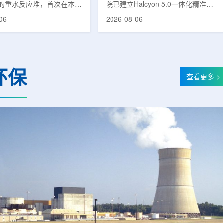
的重水反应堆，首次在本土
院已建立Halcyon 5.0一体化精准放
癌症治疗的放射性同位素
射治疗解决方案，并开始全面用于患
06
2026-08-06
(Lu-177)。目前韩国完全依赖
者治疗。该系统将高清高速图像采
料，这给当地的放射性药物
集、六自由度患者位置校正和无标记
lbion和FutureChem带来
实时运动管理整合到同一治疗流程
力和供应不稳定因素。行业
中，用于提升图像引导放射治疗的精
为国内生产将有助于构建多
准度和安全性。此次实施方案以
环保
应链并缩短运输时间。此次
Halcyon系统软件5.0版本为基础，集
查看更多 >
要目标是实现镥-177的商业
成高分辨率锥形束CT成像系统
预计在2028年进行试生
HyperSight、六自由度患者定位台
2031年开始全面量产。之
Dynamic Couch，以及表面引导放
水力原子力还将扩大生产范
射治疗系统IDENTIFY。亚洲大学医
院表示，该院是韩国首...