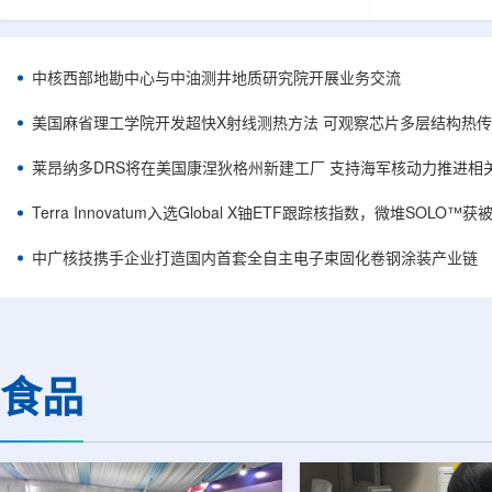
相关登记依据俄罗斯政府第878号和第719号决议
舰Aurora铀
完成。至此，Helix成为俄罗斯首款、也是目前唯
1300标准含indi
一被纳入上述国家注册名录的3D扫描仪。
498万磅。公
RangeVision Helix由俄罗斯国家原子能公司增材
孔、总进尺约2
中核西部地勘中心与中油测井地质研究院开展业务交流
制造合作伙伴RangeVision研发制造。自2025年
州审批通过后开
以来，该公司成为唯一纳入俄罗斯国家原子能公
研。技术端近期增补Y
美国麻省理工学院开发超快X射线测热方法 可观察芯片多层结构热
司增材制造生态系统的俄罗斯3D扫描...
Services，并扩
莱昂纳多DRS将在美国康涅狄格州新建工厂 支持海军核动力推进相
Terra Innovatum入选Global X铀ETF跟踪核指数，微堆SOLO
中广核技携手企业打造国内首套全自主电子束固化卷钢涂装产业链
食品