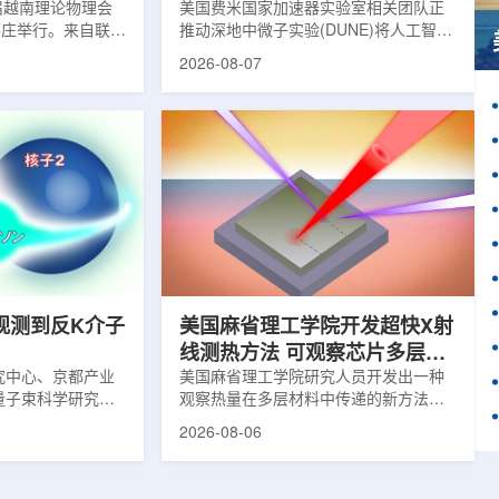
1届越南理论物理会
理能力
美国费米国家加速器实验室相关团队正
南芽庄举行。来自联合
推动深地中微子实验(DUNE)将人工智能
验室和信息技术实
和机器学习工具融入实验设计、探测器
2026-08-07
代表团参会，与越
运行与数据分析流程，以提升中微子相
国、巴基斯坦、俄
互作用识别、事件分类和探测器管理能
和日本等国家和地
力。DUNE位于长基线中微子设施，目
展交流。本届会议议
前已开始安装大型中微子探测器模块的
物理、凝聚态物理
结构元件。该实验由近探测器和远探测
物理前沿方向，同
器组成：近探测器位于费米实验室，远
物理、分子物理、
探测器设在南达科他州桑福德地下研究
、生物材料和生物
设施地下约1英里处。两个探测器都将采
广泛的议程...
用液氩时间投影室技术，用于记录中微
子...
观测到反K介子
美国麻省理工学院开发超快X射
线测热方法 可观察芯片多层结
究中心、京都产业
构热传递
美国麻省理工学院研究人员开发出一种
量子束科学研究中
观察热量在多层材料中传递的新方法，
大学、中国近代物
可用于精确测量计算机芯片等电子器件
2026-08-06
究所、京都大学、
内部的热流变化。相关研究成果已发表
拿大萨斯喀彻温大
于《自然通讯》。随着计算机芯片尺寸
成的
不断缩小、功率密度持续提高，器件过