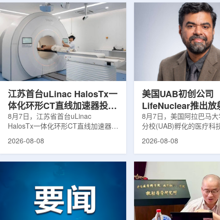
江苏首台uLinac HalosTx一
美国UAB初创公司
体化环形CT直线加速器投入
LifeNuclear推
临床
8月7日，江苏省首台uLinac
治疗安全指导平台
8月7日，美国阿拉巴马
HalosTx一体化环形CT直线加速器在
分校(UAB)孵化的医疗
TheraGuide
南京医科大学第三附属医院(常州二
LifeNuclear宣布推出数
2026-08-08
2026-08-08
院)正式投入临床应用。该设备将诊
TheraGuide，用于帮
断级CT与环形加速器集成于同一平
药物癌症治疗的患者在出
台，推动区域肿瘤放射治疗由传统分
遵循辐射安全指导。放射
步定位向同台实时模式转变。放射治
通过使用放射性药物靶向
疗是肿瘤治疗的重要方式之一。传统
尽量减少周围健康组织损
分体式放疗流程中，患者通常需要在
挥治疗作用。随着该疗法
CT室与治疗室之间转运，治疗计划
大，患者在治疗后通常需
也多依据此前采集的静态影像制定。
行较为复杂的书面说明，