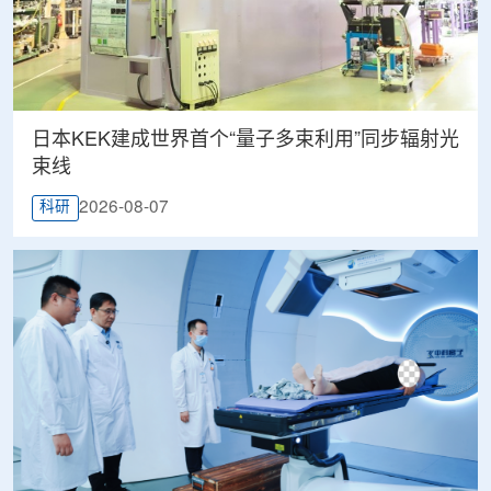
日本KEK建成世界首个“量子多束利用”同步辐射光
束线
2026-08-07
科研