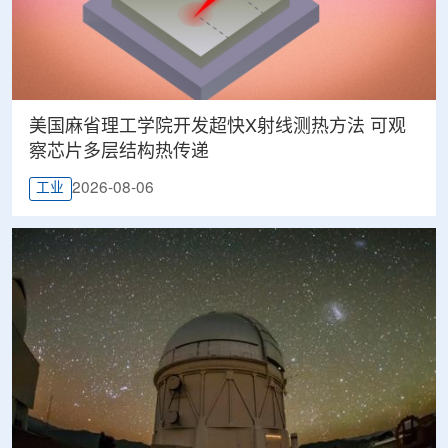
美国麻省理工学院开发超快X射线测热方法 可观
察芯片多层结构热传递
2026-08-06
工业