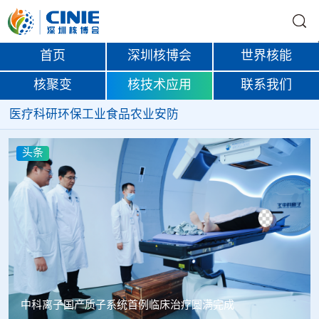
首页
深圳核博会
世界核能
核聚变
核技术应用
联系我们
医疗
科研
环保
工业
食品
农业
安防
头条
韩国忠清北道上半年农水产品放射性检测结果达标