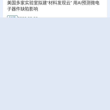
美国多家实验室拟建“材料发现云” 用AI预测微电
子器件缺陷影响
2026-08-06
科研
Rosatom选定SNIIP为辐射控制系统首席设计机
构，统管核设施放射仪表标准化与进口替代保障