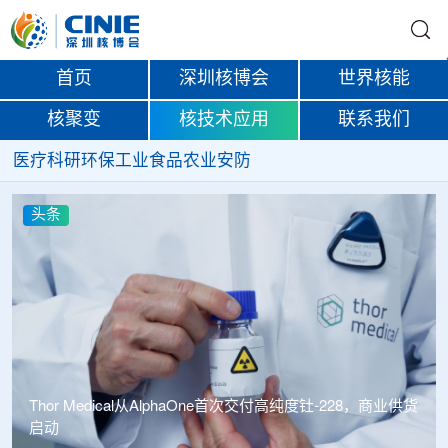
首页
深圳核博会
世界核能
核聚变
核技术应用
联系我们
医疗
科研
环保
工业
食品
农业
安防
头条
中广核达胜携手浙江嘉广束 打造国内首套全自主电子束固
化卷钢涂装产业链