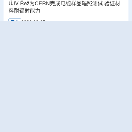
ÚJV Řež为CERN完成电缆样品辐照测试 验证材
料耐辐射能力
2026-08-05
工业
IsoEnergy与DISA将成立DISA Uranium，推进美
国铀回收与加工平台建设