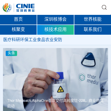
首页
深圳核博会
世界核能
核聚变
核技术应用
联系我们
医疗
科研
环保
工业
食品
农业
安防
头条
Thor Medical从AlphaOne首次交付高纯度钍-228，商业供货
启动