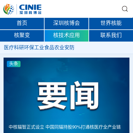
首页
深圳核博会
世界核能
核聚变
核技术应用
联系我们
医疗
科研
环保
工业
食品
农业
安防
头条
中核辐智正式设立 中国同辐持股90%打通核医疗全产业链