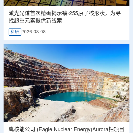
激光光谱首次精确揭示镄-255原子核形状，为寻
找超重元素提供新线索
2026-08-08
科研
鹰核能公司 (Eagle Nuclear Energy)Aurora铀项目