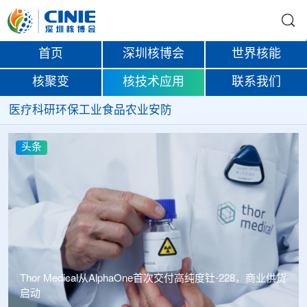
首页
深圳核博会
世界核能
核聚变
核技术应用
联系我们
医疗
科研
环保
工业
食品
农业
安防
头条
Thor Medical从AlphaOne首次交付高纯度钍-228，商业供货
启动