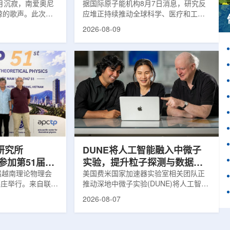
月沉寂，南爱奥尼
据国际原子能机构8月7日消息，研究反
鲸的歌声。此次观
应堆正持续推动全球科学、医疗和工业
核物理研究所南方
领域创新。目前，全球54个国家共有
2026-08-09
FN)海底基础设施的
228座研究堆在运行，另有23座处于建
ITINERIS、
设或规划阶段。这类反应堆不同于用于
NGOLA三个项目，
发电的核反应堆，主要功能是产生中
FN与西西里核物理与
子，为医疗、工业、农业、地质科学、
SM)参与开展。探
法医学及核科学研究提供支撑。从上方
当时，东地中海区
拍摄的研究堆水池。(图片：国际原子能
海油气资源地球物
机构)在医疗领域，研究堆是医用放射性
烈人为噪声影响，
同位素的重要来源。其中，锝-99m被广
仅数周。研究人员
泛用于癌症以及心脏、脑部和骨骼疾病
诊断;全球大...
研究所
DUNE将人工智能融入中微子
团参加第51届越
实验，提升粒子探测与数据处
1届越南理论物理会
理能力
美国费米国家加速器实验室相关团队正
南芽庄举行。来自联合
推动深地中微子实验(DUNE)将人工智能
验室和信息技术实
和机器学习工具融入实验设计、探测器
2026-08-07
代表团参会，与越
运行与数据分析流程，以提升中微子相
国、巴基斯坦、俄
互作用识别、事件分类和探测器管理能
和日本等国家和地
力。DUNE位于长基线中微子设施，目