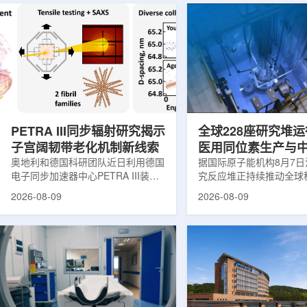
PETRA III同步辐射研究揭示
全球228座研究堆运
子宫阔韧带老化机制新线索
医用同位素生产与
奥地利和德国科研团队近日利用德国
创新
据国际原子能机构8月7
电子同步加速器中心PETRA III装
究反应堆正持续推动全球
置，对支撑子宫的重要韧带——阔韧
和工业领域创新。目前，
2026-08-09
2026-08-09
带进行了X射线分析，为理解盆腔器
国家共有228座研究堆在
官脱垂的发生机制提供了新的生物力
23座处于建设或规划阶
学线索。相关研究成果发表于《生物
应堆不同于用于发电的核
材料学报》。盆腔器官脱垂是女性健
要功能是产生中子，为医
康领域常见但机制仍不清晰的问题，
农业、地质科学、法医学
约40%的女性会受到影响，且多发生
究提供支撑。从上方拍摄
在生命后半段。医学研究人员此前推
池。(图片：国际原子能机
测，子宫周围韧带随年龄发生松弛，
领域，研究堆是医用放射