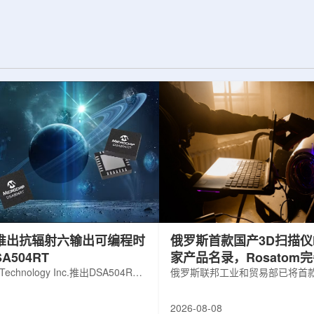
展交流。本届会议议
前已开始安装大型中微子探测器模块的
物理、凝聚态物理
结构元件。该实验由近探测器和远探测
物理前沿方向，同
器组成：近探测器位于费米实验室，远
物理、分子物理、
探测器设在南达科他州桑福德地下研究
、生物材料和生物
设施地下约1英里处。两个探测器都将采
广泛的议程...
用液氩时间投影室技术，用于记录中微
子...
hip推出抗辐射六输出可编程时
俄罗斯首款国产3D扫描仪H
A504RT
家产品名录，Rosatom
 Technology Inc.推出DSA504RT
技术链
俄罗斯联邦工业和贸易部已将首款
可编程时钟发生器，面向航天器以
RangeVision Helix列入俄
天和国防高可靠性电子系统，旨在
名录，以及经确认的俄罗斯制造
2026-08-08