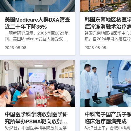
可能是脱垂的重要原因之一。阔韧带
重要来源。其中，锝-99
连接子宫与盆腔内壁，其强度和弹性
于癌症以及心脏、脑部和
主...
断;全球大...
美国Medicare人群DXA筛查
韩国东南地区核医
近二十年下降35%
症冷冻消融术治疗
一项新研究显示，2005年至2023年
100例
韩国东南地区核医学中心
间，美国Medicare受益人接受双能X
布，自2024年引入癌症
射线吸收测定(DXA)检查的比例明显
以来，中心已完成超过10
2026-08-08
2026-08-08
下降，降幅达35%。DXA常用于骨密
术，共为104名癌症患者
度检测和骨质疏松相关筛查，研究结
冷冻消融术是一种微创肿
果提示，不同人群之间的筛查可及性
法。治疗过程中，医生在
差异正在扩大。研究人员分析了超过
成像引导下，将细治疗针
500万名Medicare受益人的理赔数
瘤部位，通过零下40摄
据。结果显示，DXA使用率从2005
的超低温冷冻病灶，使癌
年的每10万名受益人7255次，下降
死。由于低温冷冻本身具
至2023年的每10万名受益人4690
作用，该技术有助于减轻
次。相关研究已发表于
减少对周围正常组织的损
《Osteoporosis International》。下
术后较快恢复。据该中心
降幅度在人群之间并不均衡。...
接受治疗的患者中，肝...
中国医学科学院放射医学研
中科离子国产质子
究所举办PSMA靶向放射性
临床治疗圆满完成
药物学术报告会
8月3日，中国医学科学院放射医学
8月7日上午，合肥中科