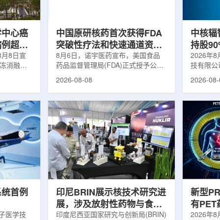
m被广泛用
退行性疾病分子影像诊断领域取得重
在肿瘤退
骨骼疾病诊
要突破，为帕金森病患者提供更加精
下，既往
准、客观...
当天的实际
学中心癌
中国原研核药首次获得FDA
中核辐
病例超过
突破性疗法和快速通道资格
持股9
8月8日宣
双重认定
8月6日，诺宇医药宣布，美国食品
链
2026年
冷冻消融术
药品监督管理局(FDA)正式授予公司
技有限公
0例相关手
自主研发的68Ga-NYM096突破性疗
式设立。
2026-08-08
2026-08-
提供治疗。
法认定(Breakthrough Therapy
司(以下
瘤治疗方
Designation, BTD)及快速通道资格
江)科创
CT或超声
认定(Fast Track Designation,
创)共同
精准插入肿
FTD)。这是原研核药领域中国首个
90%，
氏度或更低
获得美国 FDA 突破性疗法认定、首
将承接中
细胞发生坏
个同时获得 FDA 突破性疗法与快速
务，锚定
有一定麻醉
通道双项认定的产品，创造了核药领
公司以智
患者疼痛，
域里程碑式突破。68Ga-NYM096是
体，打通
伤，并促进
一款特异性结合CAⅨ的肾癌小分子
慧核医学
介绍，目前
诊断核药，适用于疑似或确认转移性
发展模式
肾透明细胞癌(cl...
向全价值链
系统首例
印尼BRIN展示核技术研究进
新型P
展，涉及放射性药物与食品
有PE
离子医学技
辐照应用
印度尼西亚国家研究与创新局(BRIN)
境
2026年