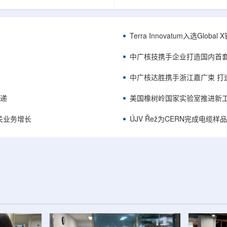
中的定时架构。航天器电子设备通
相关登记依据俄罗斯政府第878号
定的时间参考，用于导航、通信和
完成。至此，Helix成为俄罗斯
务，尤其是在全球导航卫星系统
一被纳入上述国家注册名录的3D
号可能不可用或受到干扰的环境中。传
RangeVision Helix由俄罗
Terra Innovatum入选Gl
赖多个振荡器、缓冲器和定时器
制造合作伙伴RangeVision研发
同子系统提供时钟信号，由此带来
以来，该公司成为唯一纳入俄罗
中广核技携手企业打造国内首
、系统质量上升和电路复杂...
司增材制造生态系统的俄罗斯3D扫描
中广核达胜携手浙江嘉广束 打
传递
美国橡树岭国家实验室推进新工
关业务增长
ÚJV Řež为CERN完成电缆