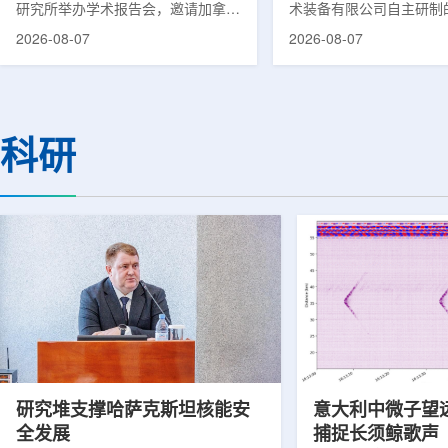
研究所举办学术报告会，邀请加拿大
术装备有限公司自主研制
温哥华不列颠哥伦比亚癌症中心林国
回旋质子治疗系统，在合
2026-08-07
2026-08-07
贤教授作题为《用于前列腺癌诊断与
中心完成首例临床试验受
治疗的前列腺特异性膜抗原靶向放射
这是国内首台国产超导回
性药物开发》的学术报告。报告会采
治疗系统的重要突破。本
取线上线下结合方式举行，放射所部
肺癌患者。试验所用的超
分科研人员和研究生参加。林国贤教
系统，搭载中科离子自主
科研
授长期从事肿瘤诊疗靶向放射性药物
SC240超导回旋加速器
开发研究，已主导或参与发表135余
射野、360°全周束流配
篇同行评议期刊论文，提交30余项
疗全程依托多模融合4D
放射性药物相关专利申请，并完成7
准定位，能实现动态适配
款自研放射性药物的临床转化，应用
疗。设备运行平稳低噪，
于多...
件运...
研究堆支撑哈萨克斯坦核能安
意大利中微子望
全发展
捕捉长须鲸歌声