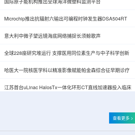
国际原子能机构推出全球海洋微塑料监测平台
Microchip推出抗辐射六输出可编程时钟发生器DSA504RT
意大利中微子望远镜海底网络捕捉长须鲸歌声
全球228座研究堆运行 支撑医用同位素生产与中子科学创新
哈医大一院核医学科以精准影像赋能帕金森综合征早期诊疗
中核辐智正式设立 中国同辐持股90%打通核医
江苏首台uLinac HalosTx一体化环形CT直线加速器投入临床
查看更多 >