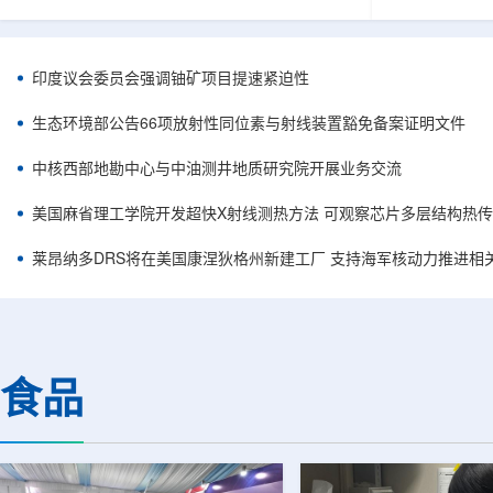
容。他在谈及与美国国务卿马尔科·鲁比奥及副国
简化复杂系统
务卿克里斯托弗·兰道的会晤时，将该协议称为历
常需要高度稳
史性文件，认为这反映出两国关系正处于前所未
科学载荷等任
有的接近阶段。巴美双方此次接触并不局限于核
(GNSS)信
印度议会委员会强调铀矿项目提速紧迫性
能议题，而是涵盖双边合作、安全、投资和地区
统方案往往依
政治等多个层面。阿利亚纳称，美国方面有意加
件，分别为不
生态环境部公告66项放射性同位素与射线装置豁免备案证明文件
强对巴拉圭能源领域的投资，尤其关注...
元器件数量增加
中核西部地勘中心与中油测井地质研究院开展业务交流
美国麻省理工学院开发超快X射线测热方法 可观察芯片多层结构热
莱昂纳多DRS将在美国康涅狄格州新建工厂 支持海军核动力推进相
食品