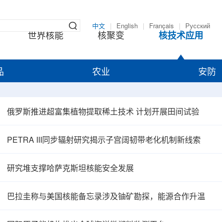
中文
|
English
|
Français
|
Русский
世界核能
核聚变
核技术应用
品
农业
安防
俄罗斯推进超富集植物提取稀土技术 计划开展田间试验
PETRA III同步辐射研究揭示子宫阔韧带老化机制新线索
研究堆支撑哈萨克斯坦核能安全发展
巴拉圭称与美国核能备忘录涉及铀矿勘探，能源合作升温