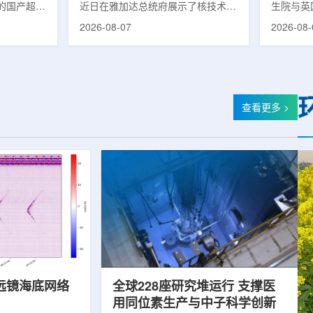
的国产超导
近日在雅加达总统府展示了核技术研
生院与英
肥离子医学
究成果。BRIN局长阿里夫·萨特里亚
布，已建
2026-08-07
2026-08-
试者治疗。
表示，相关技术属于和平利用核能范
变的新型
旋质子放射
畴，应用方向不仅包括能源，也覆盖
验证正电子
例受试者为
粮食和健康等领域。在健康领域，
该方法可
导质子治疗
BRIN正在开发用于核医学的放射性
用，有望
研发的
药物。这类药物含有放射性物质，可
微环境的
，具有超大照
用于癌症诊断和治疗。阿里夫表示，
衰变的下
查看更多 >
送能力。治
放射性药物研发对癌症识别和治疗具
临床PE
图像引导精
有重要意义。在食品领域，BRIN将
湮灭过程
、精准治
核技术用于食品保鲜，重点包括出口
累情况，
治疗控制软
水果的辐照处理。阿里夫介绍，一些
程度相关
进口国要...
远镜海底网络
全球228座研究堆运行 支撑医
用同位素生产与中子科学创新