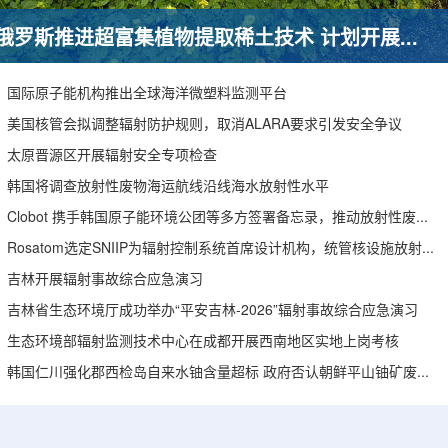
俄罗斯推进超富集植物提取稀土技术 计划开展田间试验
国际原子能机构推出全球海洋微塑料监测平台
美国核管会拟调整辐射防护规则，取消ALARA要求引发安全争议
太原晋源区开展辐射安全专项检查
韩国将调查放射性废物海运航线沿线海水放射性水平
Clobot 携手韩国原子能环境公团等多方签署备忘录，推动放射性废物安全管理多机型机器人示范
Rosatom选定SNIIP为辐射控制系统首席设计机构，统管核设施放射仪表标准化与进口替代保障
吉林开展辐射事故综合应急演习
吉林省生态环境厅成功举办“平安吉林-2026”辐射事故综合应急演习
生态环境部辐射监测技术中心在成都开展西南地区实地上岗考核
韩国仁川强化郡西检岛自来水铀含量超标 政府否认朝鲜平山铀矿废水影响