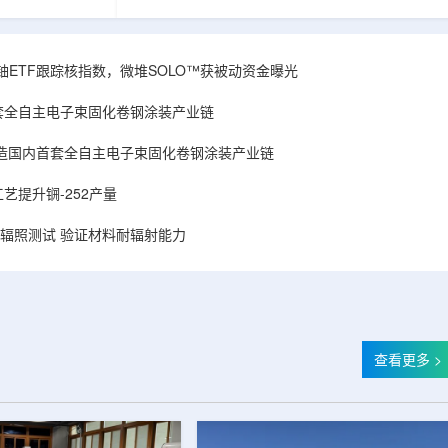
和第719号决议
舰Aurora铀项目位于俄勒冈—内华达边境，按S-K
首款、也是目前唯
1300标准含indicated资源3275万磅、inferred
扫描仪。
498万磅。公司已递交许可申请，计划打47个
斯国家原子能公司增材
孔、总进尺约2.7万英尺的预可研钻探，待联邦与
obal X铀ETF跟踪核指数，微堆SOLO™获被动资金曝光
制造。自2025年
州审批通过后开工，预计2027年下半年完成预可
斯国家原子能公
研。技术端近期增补Yukuskokon Professional
套全自主电子束固化卷钢涂装产业链
...
Services，并扩大与BBA USA、SLR I...
造国内首套全自主电子束固化卷钢涂装产业链
艺提升锎-252产量
样品辐照测试 验证材料耐辐射能力
查看更多 >