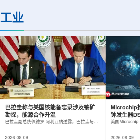
机构合作完成。研究结果不仅修正了以
区的170余名学者开
往标准数据表中部分不合理的核性质数
题覆盖高能物理、核
工业
值，也为现代原子核理论模型提供了关
和宇宙学等多个理论
键实验验证。镄是自然界中不存在的人
时涉及超越标准模型
工合成重元素，镄-255含有100个质子
量子光学与量子信息
和155个中子，实验获取极为困难。研究
分子等交叉研究领域。
团...
巴拉圭称与美国核能备忘录涉及铀矿
Microc
勘探，能源合作升温
钟发生器DS
巴拉圭副总统佩德罗·阿利亚纳透露，巴拉圭与美
美国Microchip
国近期签署的核能领域谅解备忘录，不仅涉及民
抗辐射六输出
用核能发展，也包括与铀矿勘探相关的合作内
及其他航空航
2026-08-09
2026-08-09