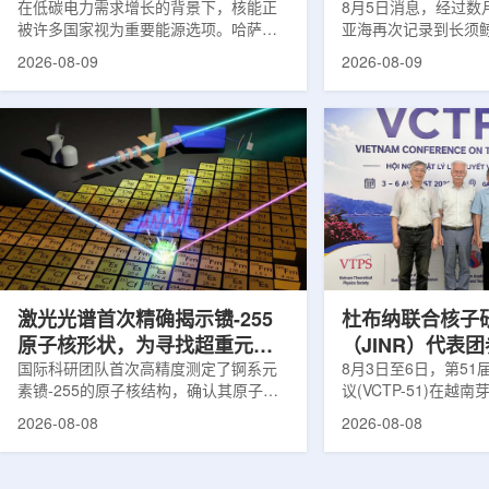
在低碳电力需求增长的背景下，核能正
8月5日消息，经过数
被许多国家视为重要能源选项。哈萨克
亚海再次记录到长须
斯坦也在推进本国核能发展。与核电站
测由连接意大利国家
2026-08-09
2026-08-09
建设同样关键的是，核燃料、结构材
国家实验室(LNS-IN
料、反应堆运行工况及安全系统需要经
多个实验共同完成，涉及
过长期研究、试验和验证，研究堆和实
LOWNOISER和VO
验装置正是承担这类工作的核心平台。
相关工作由LNS-IN
不同于以发电为主要目标的动力堆，研
物质结构中心(CSFN
究堆更接近专业核科学实验室。科研人
测发生在冬季末期。
员可在其中研究核燃料和结构材料行
域正受到一项长期近
为，模拟反应堆不同运行状态，包括偏
理勘测活动带来的强
离正常工况的情形，测试新技术，并验
距离飓风哈里过境也
证后续用于核...
在复杂声学背景...
激光光谱首次精确揭示镄-255
杜布纳联合核子
原子核形状，为寻找超重元素
（JINR）代表
提供新线索
国际科研团队首次高精度测定了锕系元
南理论物理会议
8月3日至6日，第5
素镄-255的原子核结构，确认其原子核
议(VCTP-51)在越
呈明显的长椭球形，类似橄榄球。这项
核研究所理论物理实
2026-08-08
2026-08-08
研究发表于《物理评论快报》，由德国
验室的科研人员组成
美因茨约翰内斯·古腾堡大学、亥姆霍兹
南、德国、印度、中
美因茨研究所、瑞典哥德堡大学等18家
罗斯、台湾、菲律宾