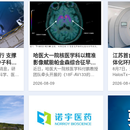
行 支撑
哈医大一院核医学科以精准
江苏首台u
中子科学
影像赋能帕金森综合征早期
体化环
日消息，研
诊疗
近日，哈医大一院核医学科付鹏教授
临床
8月7日，
科学、医疗
团队牵头开展的《18F-AV133的
Halos
全球54个
PET/MR显像在帕金森病中的临床应
南京医科
2026-08-09
2026-08-
运行，另有
用》项目，凭借其卓越的临床价值与
院)正式
段。这类反
创新性，成功获评2025年度省医疗
断级CT
反应堆，主
卫生新技术Ⅰ类推广项目。帕金森病
台，推动
疗、工业、
早期症状隐匿，临床表现复杂，传统
步定位向
及核科学研
诊断主要依赖症状评估和经验判断，
疗是肿瘤
的研究堆水
对于早期阶段、非典型病例以及疾病
分体式放
构)在医疗
鉴别诊断仍存在一定挑战。该技术的
CT室与
性同位素的
推广应用，标志着哈医大一院在神经
也多依据