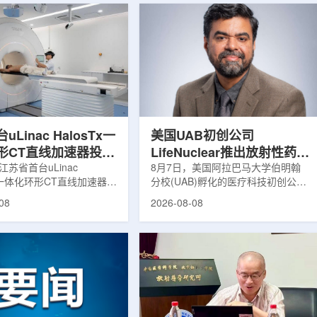
Linac HalosTx一
美国UAB初创公司
形CT直线加速器投入
LifeNuclear推出放射性药物
江苏省首台uLinac
治疗安全指导平台
8月7日，美国阿拉巴马大学伯明翰
Tx一体化环形CT直线加速器在
分校(UAB)孵化的医疗科技初创公司
TheraGuide
大学第三附属医院(常州二
LifeNuclear宣布推出数字化平台
08
2026-08-08
投入临床应用。该设备将诊
TheraGuide，用于帮助接受放射性
与环形加速器集成于同一平
药物癌症治疗的患者在出院后理解并
区域肿瘤放射治疗由传统分
遵循辐射安全指导。放射性药物疗法
同台实时模式转变。放射治
通过使用放射性药物靶向癌细胞，在
治疗的重要方式之一。传统
尽量减少周围健康组织损伤的同时发
疗流程中，患者通常需要在
挥治疗作用。随着该疗法应用范围扩
治疗室之间转运，治疗计划
大，患者在治疗后通常需要阅读并执
此前采集的静态影像制定。
行较为复杂的书面说明，这对部分患