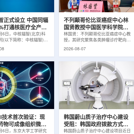
缩、患者体重变化等情况
者和护理人员而言存在理解和操作难
影像可能难以完全反映治疗
度。雷莫·乔治博士LifeNuclear由
...
UAB...
智正式设立 中国同辐
不列颠哥伦比亚癌症中心林
0%打通核医疗全产业
国贤教授中国医学科学院放
8月6日，中核辐智(北京)科
射医学研究所开展学术交流
林国贤：不列颠哥伦比亚癌症中心教
司(以下简称：中核辐智)正
授，其研究聚焦各类肿瘤诊疗靶向放
公司由中国同辐股份有限公
射性药物开发，迄今已主导/参与发
08
2026-08-07
简称：中国同辐)与中核(浙
表135余篇同行评议期刊论文，提交
有限公司(以下简称：中核浙
30余项放射性药物相关专利申请，
出资组建，中国同辐持股
完成自研7款放射性药物的临床转
中核浙创持股10%。中核辐智
化，用于多种肿瘤诊疗。报告会上，
国同辐核医学发展中心业
林国贤教授基于其团队多年的前沿探
智慧核医疗赛道深耕布局。
索，系统梳理了针对前列腺癌靶点
慧核医学物联系统为核心载
PSMA的核药相关研究进展：一是F-
核医疗全产业链条，构建智
18标记PSMA靶向PET显像剂的分子
系统+核药+装备+服务协同
设计与临床优势;二是通过理性优化
，推动业务从单一产品供给
分子结构，大幅提高Lu-177标记治
整合...
疗性核药的肿瘤靶向性，...
RI技术首次验证：现
韩国蔚山质子治疗中心建设
T药物可成像组织微环
受阻：韩国政府拨款方式调
8月6日，东京大学工学研究
整影响项目推进
韩国蔚山质子治疗中心建设项目近日