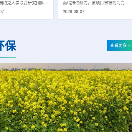
国约克大学联合研究团队宣
面临推进阻力。该项目曾被视为完善
立一种利用正电子三光子衰
韩国东南部区域癌症治疗体系的关键
07
2026-08-07
几何成像原理，并首次成功
环节，但由于政府医疗财政支持方向
素比率成像(PRI)技术。
发生变化，单独获得大规模国家拨款
结合现有临床PET显像剂使
的难度明显上升。据蔚山市8月6日
为核医学影像提供观察组织
消息，蔚山市已于去年3月完成质子
新手段。利用正电子-3光子
治疗中心建设可行性研究及基本规划
环保
一代核医学成像概念图目前
制定服务，并开始争取国家拨款。不
查看更多 >
T扫描主要利用正电子双光子
过，韩国保健福祉部回复称，难以单
显示药物在体内的分布和积
独为蔚山市提供大型项目资金。此
但对组织缺氧等与疾病恶性
前，蔚山市曾计划通过建设质子治疗
的微环境信息捕捉有限。...
中心，构建癌症患者可在区域内完成
手术...