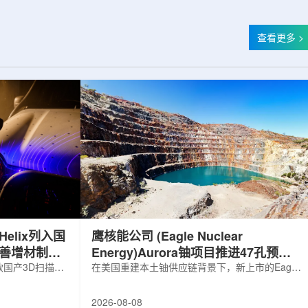
查看更多 >
elix列入国
鹰核能公司 (Eagle Nuclear
完善增材制造
Energy)Aurora铀项目推进47孔预可
国产3D扫描仪
研钻探
在美国重建本土铀供应链背景下，新上市的Eagle
罗斯电子产品统一注册
Nuclear Energy Corp.凭借其号称全美最大常规
工业产品名录。
measured+indicated铀矿藏进入行业视野。其旗
2026-08-08