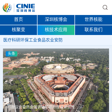
首页
深圳核博会
世界核能
核聚变
核技术应用
联系我们
医疗
科研
环保
工业
食品
农业
安防
头条
中核辐智正式设立 中国同辐持股90%打通核医疗全产业链