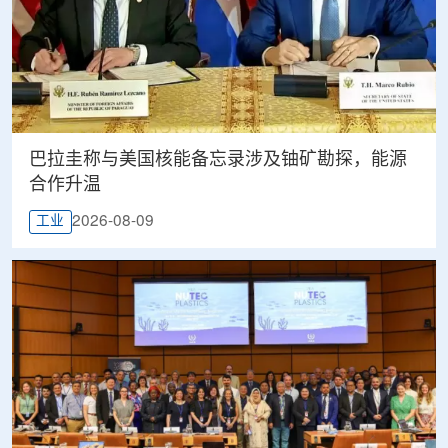
巴拉圭称与美国核能备忘录涉及铀矿勘探，能源
合作升温
2026-08-09
工业