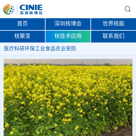
首页
深圳核博会
世界核能
核聚变
核技术应用
联系我们
医疗
科研
环保
工业
食品
农业
安防