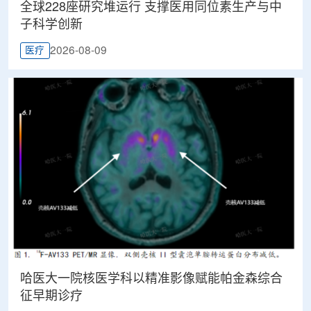
全球228座研究堆运行 支撑医用同位素生产与中
子科学创新
2026-08-09
医疗
哈医大一院核医学科以精准影像赋能帕金森综合
征早期诊疗