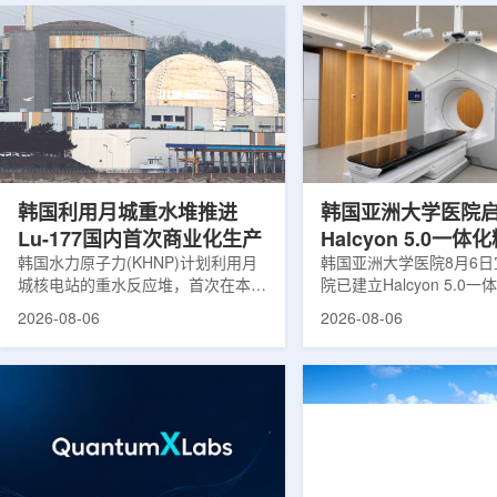
韩国利用月城重水堆推进
韩国亚洲大学医院
Lu-177国内首次商业化生产
Halcyon 5.0一
韩国水力原子力(KHNP)计划利用月
射治疗方案
韩国亚洲大学医院8月6
城核电站的重水反应堆，首次在本土
院已建立Halcyon 5.0
生产用于癌症治疗的放射性同位素
射治疗解决方案，并开始
2026-08-06
2026-08-06
镥-177(Lu-177)。目前韩国完全依赖
者治疗。该系统将高清高
进口该原料，这给当地的放射性药物
集、六自由度患者位置校
企业如Cellbion和FutureChem带来
实时运动管理整合到同一
了成本压力和供应不稳定因素。行业
中，用于提升图像引导放
内普遍认为国内生产将有助于构建多
准度和安全性。此次实施
元化的供应链并缩短运输时间。此次
Halcyon系统软件5.0
计划的首要目标是实现镥-177的商业
成高分辨率锥形束CT成
化生产，预计在2028年进行试生
HyperSight、六自由度