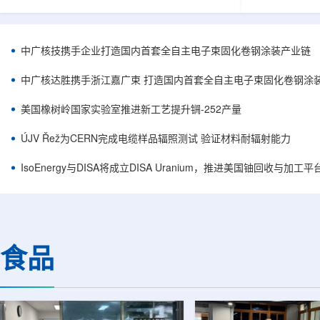
核西部地勘中心党委书记王乐力带队赴中油测井
成果已发表于
地质研究院，开展专项技术交流研讨。会上，中
寸不断缩小、
油测井地质研究院党委书记万金彬系统介绍了国
为限制性能提
内油气测井成套装备、井下探测、岩石物理实
在面对真实电
中广核技携手企业打造国内首套全自主电子束固化卷钢涂装产业链
验、智能测井解释、深井探测及多源地质数据解
如常用的时域
析等成熟技术体系，并结合实战案例分享了含油
热传输情况，
中广核达胜携手浙江嘉广束 打造国内首套全自主电子束固化卷钢涂
气盆地铀矿勘查经验。王乐力介绍了西部中...
上捕捉快速变化
美国橡树岭国家实验室推进新工艺提升锎-252产量
ÚJV Řež为CERN完成电缆样品辐照测试 验证材料耐辐射能力
IsoEnergy与DISA将成立DISA Uranium，推进美国铀回收与加工
食品