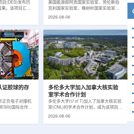
目(DES)发布历
响
美国能源部阿贡国家实验室、劳伦斯伯
成果。该项目汇总
克利国家实验室、橡树岭国家实验室和
2013年至2019
西北大学的研究人员正计划开发材料发
2026-08-06
天文图像，记录了
现云平台，利用基于物理学原理的人工
个星系团以及3000
智能框架，预测微小缺陷如何影响微电
用于研究宇宙加速
子器件的性能和寿命。材料发现云可视
为了实现DES，
化图，这是一个基于物理学原理的人工
极其灵敏的5.7亿
智能框架，它整合了实验数据、模拟和
m，并将其安装在位
高性能计算，用于预测微小缺陷如何影
美国国家科学基金
响微电子器件的性能和寿命。(图片由
文台的布兰科4米望
ChatGPT 提供。)微电子器件广泛用于
r Hahn/费米国家
智能手机、笔记本电脑、安全通信和人
工...
次认证胶球的存
多伦多大学加入加拿大核实验
室学术合作计划
京正负电子对撞机
多伦多大学(U of T)加入了加拿大核实验
ESIII)国际合作组
室(CNL)的学术合作计划，成为该项目中
理大会(ICHEP
的第十家参与机构。这项举措旨在加强
2026-08-06
大会报告的形式宣布：
加拿大的核能人才储备并支持相关研
BESIII实验建立
究。在施瓦茨·赖斯曼创新园区举行了签
整证据链，解开了
约仪式，标志着多伦多大学、加拿大核