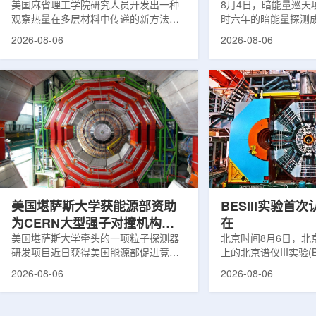
构热传递
美国麻省理工学院研究人员开发出一种
束宇宙加速膨胀
8月4日，暗能量巡天项
观察热量在多层材料中传递的新方法，
时六年的暗能量探测
可用于精确测量计算机芯片等电子器件
形成18篇相关论文，基于
2026-08-06
2026-08-06
内部的热流变化。相关研究成果已发表
年间获取的近30万张
于《自然通讯》。随着计算机芯片尺寸
6.69亿个星系、数千
不断缩小、功率密度持续提高，器件过
多颗超新星的信息，
热正成为限制性能提升的重要因素。传
膨胀和宇宙结构演化。
统热流测量方法在面对真实电子器件的
费米实验室制造了一台
多层结构时存在局限，例如常用的时域
像素数字相机DECa
热反射法难以区分不同材料层中的热传
于智利安第斯山脉的
输情况，红外成像等方法也难以在微小
会托洛洛山美洲际天
尺度上捕捉快速变化。为解决这一问
远镜上。(图片由Reida
题...
加速...
美国堪萨斯大学获能源部资助
BESIII实验首
为CERN大型强子对撞机构建
在
新一代探测器
美国堪萨斯大学牵头的一项粒子探测器
北京时间8月6日，北
研发项目近日获得美国能源部促进竞争
上的北京谱仪III实验(B
性研究的既定计划(DOE EPSCoR)资
在巴西举行的国际高能物
2026-08-06
2026-08-06
助。该项目资助金额为100万美元，将用
2026)上，以特别
于为欧洲核子研究中心(CERN)大型强子
经过15年的持续研究，
对撞机(LHC)上的紧凑型μ子螺线管实验
了证明胶球存在的完