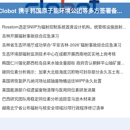
Clobot 携手韩国原子能环境公团等多方签署备忘录，推动放射性废物安全管理多机型机器人示范
Rosatom选定SNIIP为辐射控制系统首席设计机构，统管核设施放射仪表标准化与进口替代保障
吉林开展辐射事故综合应急演习
吉林省生态环境厅成功举办“平安吉林-2026”辐射事故综合应急演习
生态环境部辐射监测技术中心在成都开展西南地区实地上岗考核
韩国仁川强化郡西检岛自来水铀含量超标 政府否认朝鲜平山铀矿废水影响
碳同位素分析揭示：加拿大北极海底沉积物可封存部分永久冻土有机碳
美国将恢复萨凡纳河场址超铀废物桶运往WIPP永久处置
美国能源部介绍遗留废物清理与医用同位素研发进展
巴西研究团队用稳定同位素分析追踪亚马逊木材来源
越南北宁省公布辐射与核安全领域22项行政程序修订清单