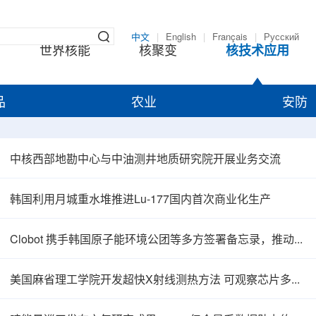
中文
|
English
|
Français
|
Русский
世界核能
核聚变
核技术应用
品
农业
安防
中核西部地勘中心与中油测井地质研究院开展业务交流
韩国利用月城重水堆推进Lu-177国内首次商业化生产
Clobot 携手韩国原子能环境公团等多方签署备忘录，推动放射性废物安全管理多机型机器人示范
美国麻省理工学院开发超快X射线测热方法 可观察芯片多层结构热传递