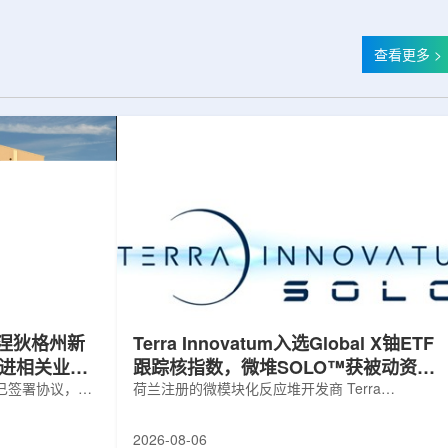
查看更多 >
涅狄格州新
Terra Innovatum入选Global X铀ETF
推进相关业务
跟踪核指数，微堆SOLO™获被动资金
，已签署协议，将
曝光
荷兰注册的微模块化反应堆开发商 Terra
新建一座工厂，
Innovatum Global N.V.(NASDAQ: NKLR)于2026
业务运营。该项
年8月3日开盘起纳入 Solactive 全球铀与核部件总
2026-08-06