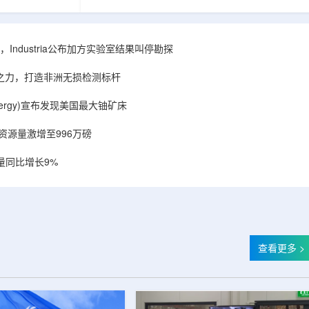
相关关键项目，
回报指数——该指数正是 Global X 铀ETF(NYSE
提供空间和基础
Arca: URA，资管超50亿美元)的跟踪基准，本次
施位于布鲁克菲
随 Solactive 定期再平衡生效。公司联合创始人兼
.1087万平方英
CEO Alessandro Petruzzi 称，这使被动/主题投
Industria公布加方实验室结果叫停勘探
布在康涅狄格州
资者可通过指数直接触达其 SOLO™ 微堆故事，
。该设施预计于
与 Cameco、Kazatomprom、Centrus、Oklo、
心之力，打造非洲无损检测标杆
租户装修工...
NuScale、X-energy、三菱重...
r Energy)宣布发现美国最大铀矿床
铀资源量激增至996万磅
量同比增长9%
查看更多 >