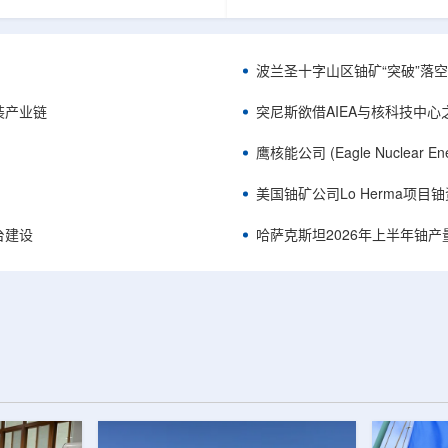
《自然通讯》。随着计算机芯片尺
目旨在提升产能，支持美国海军
功率密度持续提高，器件过热正成
并为公司在核能领域的后续增长
升的重要因素。传统热流测量方法
设施条件。根据公司披露，新设
子器件的多层结构时存在局限，例
尔德帕克里奇路120号，占地约14
波兰圣十字山区铀矿“突破”落空，
热反射法难以区分不同材料层中的
尺。工厂建成后，将整合目前分
红外成像等方法也难以在微小尺度
丹伯里和贝瑟尔三个地点的业务
装产业链
突尼斯欲借AIEA与核科技中
。为解决这一问题...
2027年初投入使用，若最终设计和
鹰核能公司 (Eagle Nuclea
美国铀矿公司Lo Herma项目
平台建设
哈萨克斯坦2026年上半年铀产