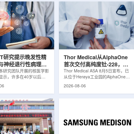
ET研究提示晚发性精
Thor Medical从AlphaOne
与神经退行性病理相
首次交付高纯度钍-228，商
本研究团队开展的核医学影
业供货启动
Thor Medical ASA 8月5日宣布，已
显示，许多在40岁以后首
从位于Herøya工业园的AlphaOne生
觉、妄想等精神病性症状的
产设施完成首批高纯度钍-228(Th-
06
2026-08-06
大脑内存在与阿尔茨海默病
228)客户交付。这是该设施上周宣布
经退行性疾病相关的蛋白异
启动生产后完成的首次客户供货，也
研究纳入37名晚发性精神
标志着AlphaOne进入商业供应阶
47名年龄匹配的健康对照
段。Thor Medical首席执行官Jasper
人员采用淀粉样蛋白PET示
Kurth表示，商业化生产意味着公司
-PiB，以及tau蛋白PET示
工业规模制造的开始，首批客户交付
-florzolotau，对受试者大
表明公司已完成从产能建设到利用首
淀粉样蛋白和tau蛋白积累
个工业规模工厂服务客户的过渡。公