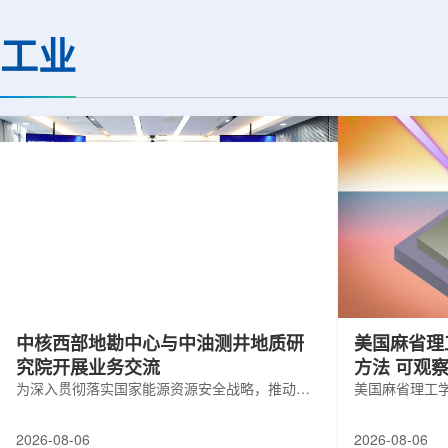
(CMS)设计和建造两台高亮度零度量能
困扰学术界近半个世
器(HL-ZDC)。该项目周期为四年，由堪
谜。该发现不仅为量
工业
萨斯大学物理与天文系教授迈克尔·默里
供了决定性验证，也
和堪萨斯大学杰出教授克里斯托夫·罗永
形态——纯由力构成
共同领导。其中，默里同时担任CMS高
子核由质子和中子组
亮度零度量能器升级项目负责人。...
由夸克组成。夸克之
互...
中核西部地勘中心与中油测井地质研
美国麻省理
究院开展业务交流
方法 可观
为深入贯彻落实国家能源资源安全战略，推动油
美国麻省理工
气测井与铀矿地质勘查技术互融互通，促进跨行
在多层材料中
业科研资源共享与关键技术联合攻关，近日，中
算机芯片等电
2026-08-06
2026-08-06