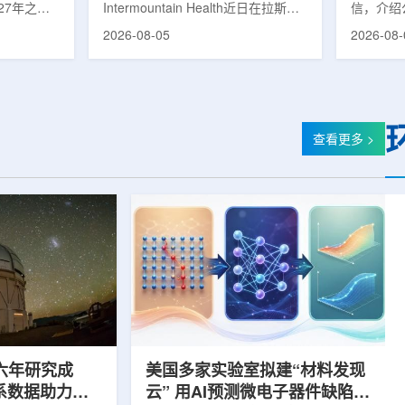
27年之前
Intermountain Health近日在拉斯维
信，介绍
速器
的研制工
加斯西南部启用一座新的门诊诊所。
务业绩公
2026-08-05
2026-08-
勒共和国咨
该诊所名为Badura Clinic，建筑面积
展。公司
关进展。视
约9万平方英尺，位于Spring Valley
2026年
像设备时，
地区，是该医疗系统在内华达州首个
期增长超
伊尔·穆拉
新建项目。Badura Clinic为三层建
部门202
况。穆拉什
筑，于7月30日举行剪彩仪式和社区
元，高于2
由俄罗斯国
开放日活动后正式开放。该诊所整合
相关业务
查看更多 >
该设备预计
了此前分布在拉斯维加斯谷多个地点
子影像和
随后表示，
的初级保健和部分专科服务，面向儿
在同位素业务
本国研制的
童、成人及老年患者提供更集中的医
称，其硅-
若按计划
疗服务。根据介绍，诊所服务范围包
入商业生
括成人及...
2026年下
六年研究成
美国多家实验室拟建“材料发现
星系数据助力约
云” 用AI预测微电子器件缺陷影