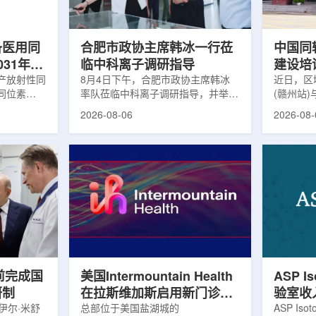
及表面引导放
请求进行，重点评估该国癌症防控能
情况进行
。亚洲大学医
力和实际需求。6月9日至11日，专
神病患者中
家组访...
备医用同
合肥市政协主席韩冰一行莅
中国同
031年商
临中科离子调研指导
建设培
产放射性同
8月4日下午，合肥市政协主席韩冰
赣州市
近日，区
同位素
率队莅临中科离子调研指导，并举行
(赣州站
高质量
为首个商业化目
座谈交流。市人大常委会副主任雍凤
疗高质量
2026-08-06
2026-08-
能公司表
山，市政协秘书长苏祥、市产投集团
同步启动
7商业化生
董事长江鑫、市政协教科卫体委主任
家组以及
围扩大至
张晓峰、市工信局副局长郭梅参加。
表到院开
素。Lu-
中国科学院合肥物质科学研究院副院
医疗机构
物市场中应
长宋云涛，中科离子董事长刘璐，总
动仪式由
位素，可用
经理陈永华，副总经理丁开忠、李
任杨传盛
肿瘤等疾病
俊、光若怀陪同。韩冰一行详细了解
会副主任
韩国所需
中科离子产业布局、经营情况，重点
会主任委
由于其半衰
围绕核医疗及高端装备关键技术突
委书记黄
运输到药物
破、成果转化落地及产业化发展等方
示，核医
面开...
前完成国
美国Intermountain Health
ASP I
研制
在拉斯维加斯启用新门诊诊
验室收
伊尔·米舒
所，配置PET/CT和直线加
总部位于美国盐湖城的
素浓缩
ASP Is