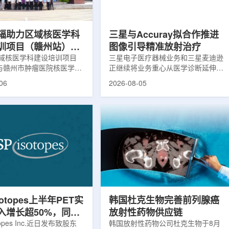
评估。结果显示，晚发性精
司称，随着产能逐步提升，将继续满
，β-淀粉样蛋白阳性...
足靶向α疗法领域对高纯度...
辐助力区域核医学科
三星与Accuray拟合作推进
训项目（赣州站）与
图像引导精准放射治疗
肿瘤医院核医学诊疗
域核医学科建设培训项目
三星电子医疗器械业务和三星麦迪逊
)与赣州市肿瘤医院核医学诊
正继续将业务重心从医学诊断延伸至
建设项目同步启动
建设项目在赣州市肿瘤医院
治疗领域。8月5日，三星HME美国
06
2026-08-05
。中华医学会核医学分会专
公司与美国放射外科公司Accuray宣
中国同辐、原子高科相关代
布签署一份不具约束力的合作意向
展调研交流，江西省内各级
书，双方计划围绕基于容积成像的精
200余名医务人员参会。启
准放射治疗解决方案开展合作探讨。
赣州市肿瘤医院核医学科主
根据意向书，双方拟研究将三星移动
主持。赣州市卫生健康委员
CT扫描仪BodyTom与Accuray机器
傅伟、中华医学会核医学分
人放射外科平台CyberKnife相结合。
员汪静、赣州市肿瘤医院党
该合作方向旨在把高分辨率三维成像
兴伟出席并致辞。汪静表
能力与图像引导机器人放射外科技术
学在肿瘤等重大疾病...
连接起来，使医务人员能够更准确地
确...
sotopes上半年PET实
韩国杜克生物完善前列腺癌
入增长超50%，同位
放射性药物供应链
设施推进商业生产
otopes Inc.近日发布致股东
韩国放射性药物公司杜克生物于8月