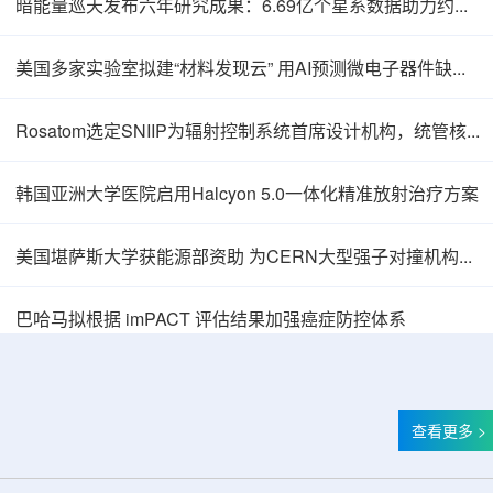
暗能量巡天发布六年研究成果：6.69亿个星系数据助力约束宇宙加速膨胀
美国多家实验室拟建“材料发现云” 用AI预测微电子器件缺陷影响
Rosatom选定SNIIP为辐射控制系统首席设计机构，统管核设施放射仪表标准化与进口替代保障
韩国亚洲大学医院启用Halcyon 5.0一体化精准放射治疗方案
美国堪萨斯大学获能源部资助 为CERN大型强子对撞机构建新一代探测器
巴哈马拟根据 imPACT 评估结果加强癌症防控体系
查看更多 >