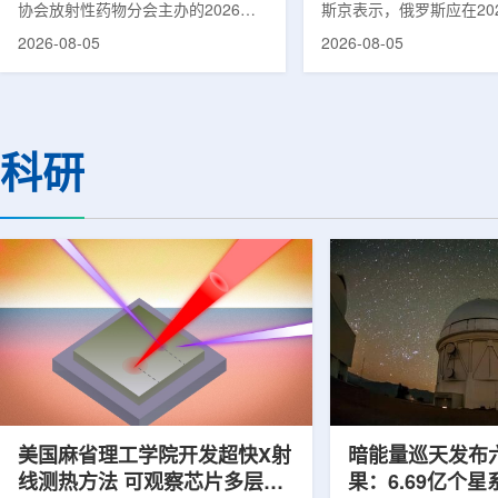
协会放射性药物分会主办的2026年
斯京表示，俄罗斯应在20
集团首席科学家刘蕴韬
放射性药物创新发展大会在山西省太
完成国产核磁共振成像仪
2026-08-05
2026-08-05
原市举行。作为中核集团核技术应用
作。米舒斯京在访问克孜
的核心平台，中国同辐股份有限公司
询诊断中心期间了解了相
(以下简称：中国同辐)在推动核医疗
察中心已安装的磁共振成
科技自立自强与普惠民生方面发挥着
他向俄罗斯卫生部长米哈
压舱石的作用。在大会间隙，中国同
什科询问国产设备研发情
科研
辐党委委员、总工程师、中核集团首
科表示，相关研发工作正
席科学家刘蕴韬接受记者专访时表
家原子能公司推进，并称
示，中国同辐将加快在建医药中心投
将在明年完成。米舒斯京
产运行，加快智慧核医学系统布局，
希望俄罗斯明年能够拥有
持续缩小城乡核医疗资源差距。同
核磁共振成像仪。该设备
时，以...
完...
美国麻省理工学院开发超快X射
暗能量巡天发布
线测热方法 可观察芯片多层结
果：6.69亿个