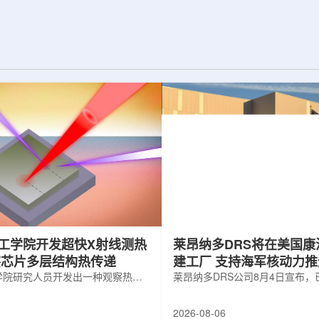
纪的胶球存在之
实验室和原子能公司有限公司(AECL)正
子色动力学理论提
式确立了合作关系。该学术合作计划将
表明一类全新物质
为参学院校提供进入国家级实验室基础
的物质的存在。原
设施、技术和专业知识的渠道，合作领
成，质子和中子又
域涵盖清洁能源、医疗健康、环境修复
间靠胶子传递强相
以及国家安全等多个方面。此次...
工学院开发超快X射线测热
莱昂纳多DRS将在美国康
察芯片多层结构热传递
建工厂 支持海军核动力
学院研究人员开发出一种观察热量
增长
莱昂纳多DRS公司8月4日宣布
传递的新方法，可用于精确测量计
在美国康涅狄格州布鲁克菲尔德
子器件内部的热流变化。相关研究
用于扩大并整合其海军电力系统
2026-08-06