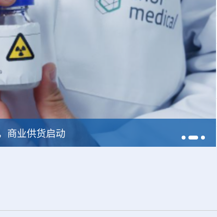
中广核达胜携手浙江嘉广束 打造国内首套全自主电子束固化卷钢涂装产业链