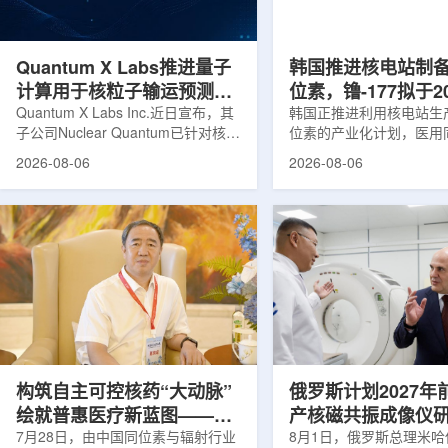
产，并在2031年开始全面量产。之
Dynamic Couch，以
后，韩国水力原子力还将扩大生产范
射治疗系统IDENTIFY
围至钴...
院表示，该院是韩国首...
Quantum X Labs推进量子
韩国推进核电站制
计算用于核粒子输运预测模
位素，镥-177拟于2
拟
Quantum X Labs Inc.近日宣布，其
业化生产
韩国正推进利用核电站生
子公司Nuclear Quantum已针对核工
位素的产业化计划，医用
业计算模拟中的一项瓶颈提出新方
镥-177(Lu-177)被列
2026-08-06
2026-08-06
案，尝试将量子计算引入核粒子输运
标产品。韩国水力与原子
预测，用于支持核医学系统设计等计
示，计划优先实现Lu-17
算密集型场景。据介绍，传统粒子输
产，后续还可能将产品范
运模拟在核医学系统设计中具有重要
钴-60、氚-3和氦-3等同位
作用，但往往需要大量计算资源，并
177是当前全球放射性药
伴随较长运行时间，影响研发和优化
用较广的治疗性放射性同
效率。Nuclear Quantum此次提出的
于前列腺癌、神经内分泌
技术，旨在把物理输运模型转化为量
相关放射性药物。此前，
子电路，使粒子传播和随机游走动力
Lu-177完全依赖进口。
学能够直接在量子计算框架中表示和
期约为6.6天，从生产、
模拟。...
制备和患者给药...
构筑自主可控核药“大动脉”
俄罗斯计划2027年
绘就普惠医疗新蓝图——专
产核磁共振成像仪
访中国同辐总工程师、中核
7月28日，由中国同位素与辐射行业
8月1日，俄罗斯总理米哈