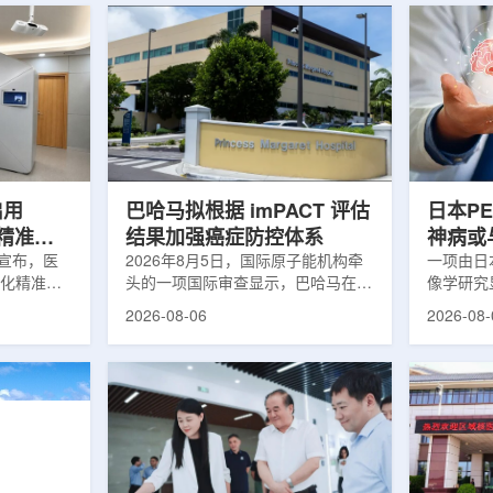
启用
巴哈马拟根据 imPACT 评估
日本P
体化精准放
结果加强癌症防控体系
神病或
日宣布，医
2026年8月5日，国际原子能机构牵
关
一项由日
一体化精准放
头的一项国际审查显示，巴哈马在加
像学研究
全面用于患
强癌症治疗服务方面具备进一步提升
次出现幻
2026-08-06
2026-08-
速图像采
空间。此次审查为该国改善癌症服务
成年人，
正和无标记
协调、缩短诊疗等待时间并提升患者
及其他神
治疗流程
治疗效果提出了路线图。巴哈马拿骚
常沉积。
射治疗的精
玛格丽特公主医院(图片：Pelow
病患者和
方案以
Media/Adobe Stock)这项 imPACT
者。研究
版本为基础，集
评估由国际原子能机构、世界卫生组
踪剂^11C
像系统
织/泛美卫生组织和国际癌症研究机
踪剂^18F
患者定位台
构共同开展，应巴哈马卫生与健康部
脑中的β-