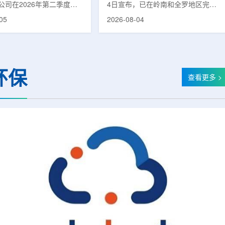
公司在2026年第二季度财
4日宣布，已在岭南和全罗地区完成
布前各业务板块的运营进
前列腺癌诊断用放射性药物
05
2026-08-04
表示，旗下PET实验室部门
ProstaSeek(活性成分：18F-
上半年有机收入较2025年同
plotupolastat)的供应链建设。该药
过50%。按照目前预期，该
物靶向前列腺特异性膜抗原
6年全年收入约为1400万美
(PSMA)，两地所有开展PET-CT检查
025年的600万美元。PET
并进行前列腺癌诊疗的三级综合医院
环保
通常与放射性药物制备、分
均已纳入其供应范围。据韩国卫生福
查看更多 >
核医学诊断应用密切相关。
利部国家癌症登记处数据，2023年
方面，ASP Isotopes
新增前列腺癌病例达22640例，占所
28和镱-176浓缩设施已进
有癌症病例的7.8%，是男性癌症发
产前的最后阶段，预计将在
病率排名第六位的疾病;伴随PSMA靶
半年交...
向治疗的日益普及，对前列腺癌治...