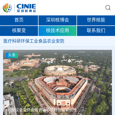
首页
深圳核博会
世界核能
核聚变
核技术应用
联系我们
医疗
科研
环保
工业
食品
农业
安防
头条
中核辐智正式设立 中国同辐持股90%打通核医疗全产业链