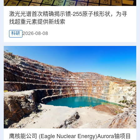
激光光谱首次精确揭示镄-255原子核形状，为寻
找超重元素提供新线索
2026-08-08
科研
鹰核能公司 (Eagle Nuclear Energy)Aurora铀项目