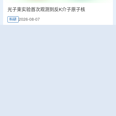
光子束实验首次观测到反K介子原子核
2026-08-07
科研
韩国忠清北道上半年农水产品放射性检测结果达
标