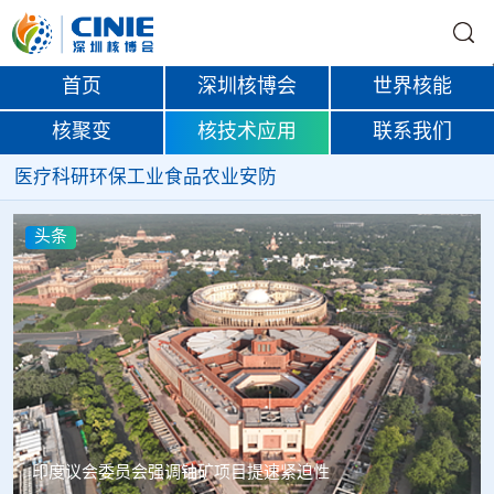
首页
深圳核博会
世界核能
核聚变
核技术应用
联系我们
医疗
科研
环保
工业
食品
农业
安防
头条
中核辐智正式设立 中国同辐持股90%打通核医疗全产业链