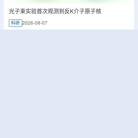
光子束实验首次观测到反K介子原子核
2026-08-07
科研
韩国忠清北道上半年农水产品放射性检测结果达
标