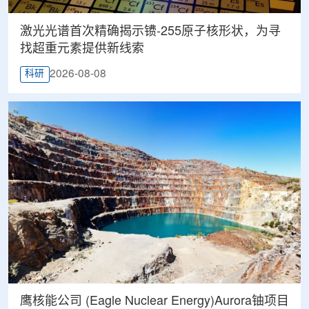
激光光谱首次精确揭示镄-255原子核形状，为寻
找超重元素提供新线索
2026-08-08
科研
鹰核能公司 (Eagle Nuclear Energy)Aurora铀项目