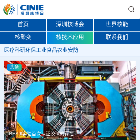
首页
深圳核博会
世界核能
核聚变
核技术应用
联系我们
医疗
科研
环保
工业
食品
农业
安防
头条
BESIII实验首次认证胶球的存在