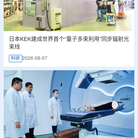
日本KEK建成世界首个“量子多束利用”同步辐射光
束线
2026-08-07
科研