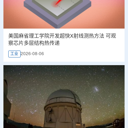
美国麻省理工学院开发超快X射线测热方法 可观
察芯片多层结构热传递
2026-08-06
工业