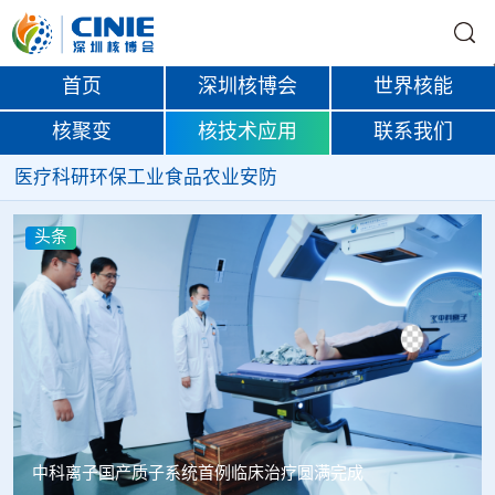
首页
深圳核博会
世界核能
核聚变
核技术应用
联系我们
医疗
科研
环保
工业
食品
农业
安防
头条
韩国忠清北道上半年农水产品放射性检测结果达标