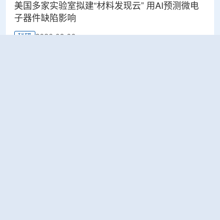
美国多家实验室拟建“材料发现云” 用AI预测微电
子器件缺陷影响
2026-08-06
科研
Rosatom选定SNIIP为辐射控制系统首席设计机
构，统管核设施放射仪表标准化与进口替代保障