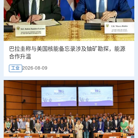
巴拉圭称与美国核能备忘录涉及铀矿勘探，能源
合作升温
2026-08-09
工业