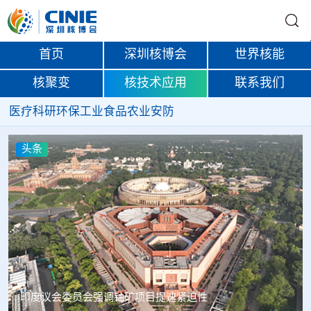
首页
深圳核博会
世界核能
核聚变
核技术应用
联系我们
医疗
科研
环保
工业
食品
农业
安防
条
头条
度议会委员会强调铀矿项目提速紧迫性
中核辐