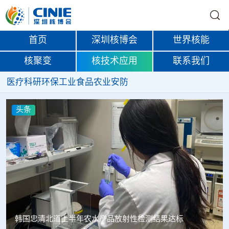
首页
深圳核博会
世界核能
核聚变
核技术应用
联系我们
医疗
科研
环保
工业
食品
农业
安防
头条
韩国忠清北道上半年农水产品放射性检测结果达标