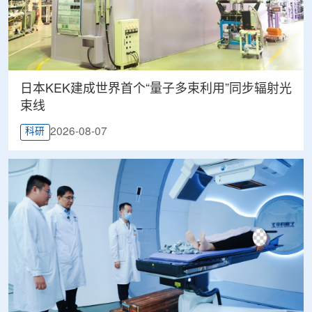
日本KEK建成世界首个“量子多束利用”同步辐射光
束线
2026-08-07
科研