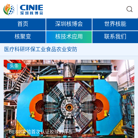
首页
深圳核博会
世界核能
核聚变
核技术应用
联系我们
医疗
科研
环保
工业
食品
农业
安防
头条
Thor Medical从AlphaOne首次交付高纯度钍-228，商业供货
启动