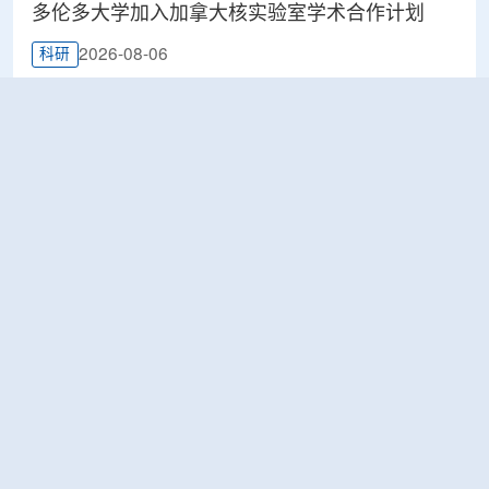
多伦多大学加入加拿大核实验室学术合作计划
2026-08-06
科研
Terra Innovatum入选Global X铀ETF跟踪核指
数，微堆SOLO™获被动资金曝光
2026-08-06
工业