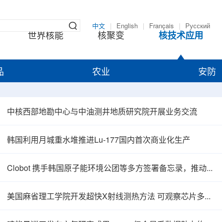
中文
|
English
|
Français
|
Русский
世界核能
核聚变
核技术应用
品
农业
安防
中核西部地勘中心与中油测井地质研究院开展业务交流
韩国利用月城重水堆推进Lu-177国内首次商业化生产
Clobot 携手韩国原子能环境公团等多方签署备忘录，推动放射性废物安全管理多机型机器人示范
美国麻省理工学院开发超快X射线测热方法 可观察芯片多层结构热传递