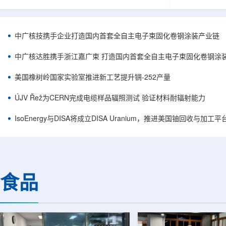
核西部地勘中心党委书记王乐力带队赴中油测井
成果已发表于
地质研究院，开展专项技术交流研讨。会上，中
寸不断缩小、
油测井地质研究院党委书记万金彬系统介绍了国
为限制性能提
内油气测井成套装备、井下探测、岩石物理实
在面对真实电
中广核技携手企业打造国内首套全自主电子束固化卷钢涂装产业链
验、智能测井解释、深井探测及多源地质数据解
如常用的时域
析等成熟技术体系，并结合实战案例分享了含油
热传输情况，
中广核达胜携手浙江嘉广束 打造国内首套全自主电子束固化卷钢涂
气盆地铀矿勘查经验。王乐力介绍了西部中...
上捕捉快速变化
美国橡树岭国家实验室推进新工艺提升锎-252产量
ÚJV Řež为CERN完成电缆样品辐照测试 验证材料耐辐射能力
IsoEnergy与DISA将成立DISA Uranium，推进美国铀回收与加工
食品