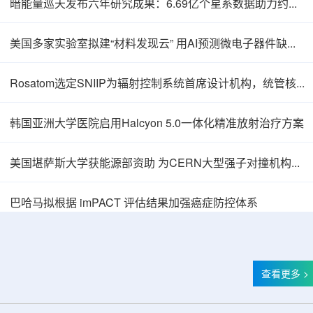
暗能量巡天发布六年研究成果：6.69亿个星系数据助力约束宇宙加速膨胀
美国多家实验室拟建“材料发现云” 用AI预测微电子器件缺陷影响
Rosatom选定SNIIP为辐射控制系统首席设计机构，统管核设施放射仪表标准化与进口替代保障
韩国亚洲大学医院启用Halcyon 5.0一体化精准放射治疗方案
美国堪萨斯大学获能源部资助 为CERN大型强子对撞机构建新一代探测器
巴哈马拟根据 imPACT 评估结果加强癌症防控体系
查看更多 >