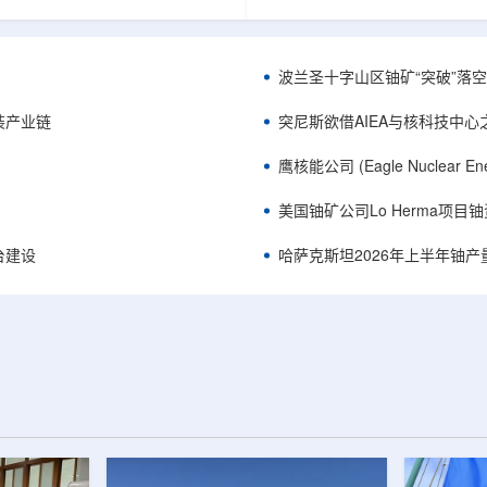
《自然通讯》。随着计算机芯片尺
目旨在提升产能，支持美国海军
功率密度持续提高，器件过热正成
并为公司在核能领域的后续增长
升的重要因素。传统热流测量方法
设施条件。根据公司披露，新设
子器件的多层结构时存在局限，例
尔德帕克里奇路120号，占地约14
波兰圣十字山区铀矿“突破”落空，
热反射法难以区分不同材料层中的
尺。工厂建成后，将整合目前分
红外成像等方法也难以在微小尺度
丹伯里和贝瑟尔三个地点的业务
装产业链
突尼斯欲借AIEA与核科技中
。为解决这一问题...
2027年初投入使用，若最终设计和
鹰核能公司 (Eagle Nuclea
美国铀矿公司Lo Herma项目
平台建设
哈萨克斯坦2026年上半年铀产