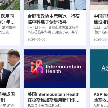
及表面引导放
请求进行，重点评估该国癌症防控能
情况进行
。亚洲大学医
力和实际需求。6月9日至11日，专
神病患者中
家组访...
备医用同
合肥市政协主席韩冰一行莅
中国同
031年商
临中科离子调研指导
建设培
产放射性同
8月4日下午，合肥市政协主席韩冰
赣州市
近日，区
同位素
率队莅临中科离子调研指导，并举行
(赣州站
高质量
为首个商业化目
座谈交流。市人大常委会副主任雍凤
疗高质量
2026-08-06
2026-08-
能公司表
山，市政协秘书长苏祥、市产投集团
同步启动
7商业化生
董事长江鑫、市政协教科卫体委主任
家组以及
围扩大至
张晓峰、市工信局副局长郭梅参加。
表到院开
素。Lu-
中国科学院合肥物质科学研究院副院
医疗机构
物市场中应
长宋云涛，中科离子董事长刘璐，总
动仪式由
位素，可用
经理陈永华，副总经理丁开忠、李
任杨传盛
肿瘤等疾病
俊、光若怀陪同。韩冰一行详细了解
会副主任
韩国所需
中科离子产业布局、经营情况，重点
会主任委
由于其半衰
围绕核医疗及高端装备关键技术突
委书记黄
运输到药物
破、成果转化落地及产业化发展等方
示，核医
面开...
前完成国
美国Intermountain Health
ASP I
研制
在拉斯维加斯启用新门诊诊
验室收
伊尔·米舒
所，配置PET/CT和直线加
总部位于美国盐湖城的
素浓缩
ASP Is