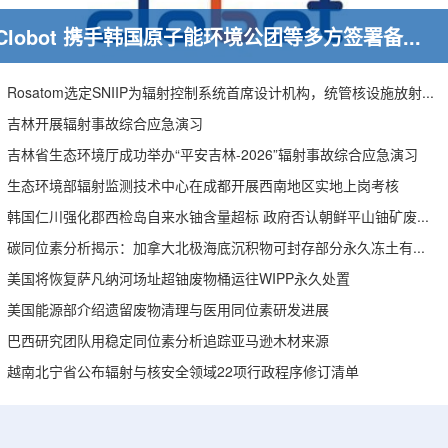
Clobot 携手韩国原子能环境公团等多方签署备忘录，推动放射性废物安全管理多机型机器人示范
Rosatom选定SNIIP为辐射控制系统首席设计机构，统管核设施放射仪表标准化与进口替代保障
吉林开展辐射事故综合应急演习
吉林省生态环境厅成功举办“平安吉林-2026”辐射事故综合应急演习
生态环境部辐射监测技术中心在成都开展西南地区实地上岗考核
韩国仁川强化郡西检岛自来水铀含量超标 政府否认朝鲜平山铀矿废水影响
碳同位素分析揭示：加拿大北极海底沉积物可封存部分永久冻土有机碳
美国将恢复萨凡纳河场址超铀废物桶运往WIPP永久处置
美国能源部介绍遗留废物清理与医用同位素研发进展
巴西研究团队用稳定同位素分析追踪亚马逊木材来源
越南北宁省公布辐射与核安全领域22项行政程序修订清单