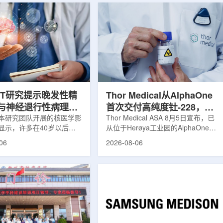
ET研究提示晚发性精
Thor Medical从AlphaOne
与神经退行性病理相
首次交付高纯度钍-228，商
本研究团队开展的核医学影
业供货启动
Thor Medical ASA 8月5日宣布，已
显示，许多在40岁以后首
从位于Herøya工业园的AlphaOne生
觉、妄想等精神病性症状的
产设施完成首批高纯度钍-228(Th-
06
2026-08-06
大脑内存在与阿尔茨海默病
228)客户交付。这是该设施上周宣布
经退行性疾病相关的蛋白异
启动生产后完成的首次客户供货，也
研究纳入37名晚发性精神
标志着AlphaOne进入商业供应阶
47名年龄匹配的健康对照
段。Thor Medical首席执行官Jasper
人员采用淀粉样蛋白PET示
Kurth表示，商业化生产意味着公司
-PiB，以及tau蛋白PET示
工业规模制造的开始，首批客户交付
-florzolotau，对受试者大
表明公司已完成从产能建设到利用首
淀粉样蛋白和tau蛋白积累
个工业规模工厂服务客户的过渡。公