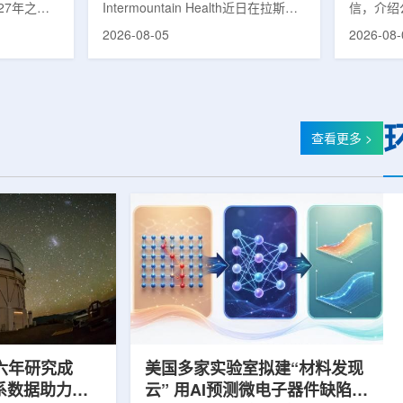
27年之前
Intermountain Health近日在拉斯维
信，介绍
速器
的研制工
加斯西南部启用一座新的门诊诊所。
务业绩公
2026-08-05
2026-08-
勒共和国咨
该诊所名为Badura Clinic，建筑面积
展。公司
关进展。视
约9万平方英尺，位于Spring Valley
2026年
像设备时，
地区，是该医疗系统在内华达州首个
期增长超
伊尔·穆拉
新建项目。Badura Clinic为三层建
部门202
况。穆拉什
筑，于7月30日举行剪彩仪式和社区
元，高于2
由俄罗斯国
开放日活动后正式开放。该诊所整合
相关业务
查看更多 >
该设备预计
了此前分布在拉斯维加斯谷多个地点
子影像和
随后表示，
的初级保健和部分专科服务，面向儿
在同位素业务
本国研制的
童、成人及老年患者提供更集中的医
称，其硅-
若按计划
疗服务。根据介绍，诊所服务范围包
入商业生
括成人及...
2026年下
六年研究成
美国多家实验室拟建“材料发现
星系数据助力约
云” 用AI预测微电子器件缺陷影