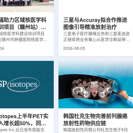
评估。结果显示，晚发性精
司称，随着产能逐步提升，将继续满
，β-淀粉样蛋白阳性...
足靶向α疗法领域对高纯度...
辐助力区域核医学科
三星与Accuray拟合作推进
训项目（赣州站）与
图像引导精准放射治疗
肿瘤医院核医学诊疗
域核医学科建设培训项目
三星电子医疗器械业务和三星麦迪逊
)与赣州市肿瘤医院核医学诊
正继续将业务重心从医学诊断延伸至
建设项目同步启动
建设项目在赣州市肿瘤医院
治疗领域。8月5日，三星HME美国
06
2026-08-05
。中华医学会核医学分会专
公司与美国放射外科公司Accuray宣
中国同辐、原子高科相关代
布签署一份不具约束力的合作意向
展调研交流，江西省内各级
书，双方计划围绕基于容积成像的精
200余名医务人员参会。启
准放射治疗解决方案开展合作探讨。
赣州市肿瘤医院核医学科主
根据意向书，双方拟研究将三星移动
主持。赣州市卫生健康委员
CT扫描仪BodyTom与Accuray机器
傅伟、中华医学会核医学分
人放射外科平台CyberKnife相结合。
员汪静、赣州市肿瘤医院党
该合作方向旨在把高分辨率三维成像
兴伟出席并致辞。汪静表
能力与图像引导机器人放射外科技术
学在肿瘤等重大疾病...
连接起来，使医务人员能够更准确地
确...
sotopes上半年PET实
韩国杜克生物完善前列腺癌
入增长超50%，同位
放射性药物供应链
设施推进商业生产
otopes Inc.近日发布致股东
韩国放射性药物公司杜克生物于8月