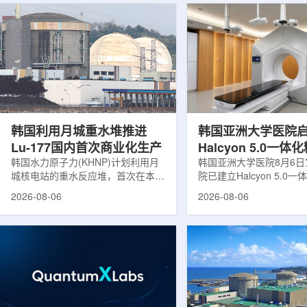
韩国利用月城重水堆推进
韩国亚洲大学医院
Lu-177国内首次商业化生产
Halcyon 5.0一
韩国水力原子力(KHNP)计划利用月
射治疗方案
韩国亚洲大学医院8月6
城核电站的重水反应堆，首次在本土
院已建立Halcyon 5.0
生产用于癌症治疗的放射性同位素
射治疗解决方案，并开始
2026-08-06
2026-08-06
镥-177(Lu-177)。目前韩国完全依赖
者治疗。该系统将高清高
进口该原料，这给当地的放射性药物
集、六自由度患者位置校
企业如Cellbion和FutureChem带来
实时运动管理整合到同一
了成本压力和供应不稳定因素。行业
中，用于提升图像引导放
内普遍认为国内生产将有助于构建多
准度和安全性。此次实施
元化的供应链并缩短运输时间。此次
Halcyon系统软件5.0
计划的首要目标是实现镥-177的商业
成高分辨率锥形束CT成
化生产，预计在2028年进行试生
HyperSight、六自由度