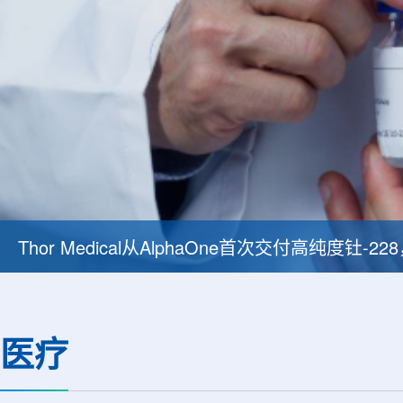
Thor Medical从AlphaOne首次交付高纯度钍-
医疗