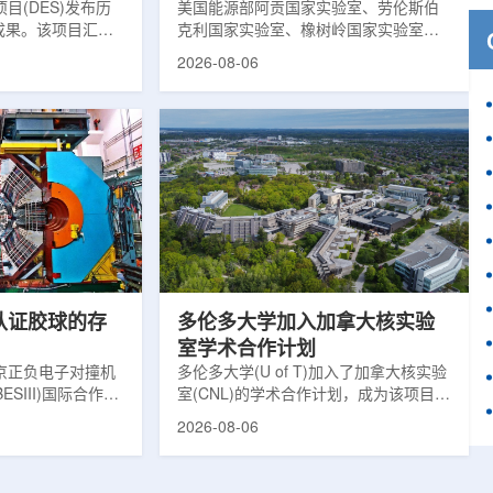
目(DES)发布历
响
美国能源部阿贡国家实验室、劳伦斯伯
成果。该项目汇总
克利国家实验室、橡树岭国家实验室和
2013年至2019
西北大学的研究人员正计划开发材料发
2026-08-06
天文图像，记录了
现云平台，利用基于物理学原理的人工
个星系团以及3000
智能框架，预测微小缺陷如何影响微电
用于研究宇宙加速
子器件的性能和寿命。材料发现云可视
为了实现DES，
化图，这是一个基于物理学原理的人工
极其灵敏的5.7亿
智能框架，它整合了实验数据、模拟和
m，并将其安装在位
高性能计算，用于预测微小缺陷如何影
美国国家科学基金
响微电子器件的性能和寿命。(图片由
文台的布兰科4米望
ChatGPT 提供。)微电子器件广泛用于
r Hahn/费米国家
智能手机、笔记本电脑、安全通信和人
工...
次认证胶球的存
多伦多大学加入加拿大核实验
室学术合作计划
京正负电子对撞机
多伦多大学(U of T)加入了加拿大核实验
ESIII)国际合作组
室(CNL)的学术合作计划，成为该项目中
理大会(ICHEP
的第十家参与机构。这项举措旨在加强
2026-08-06
大会报告的形式宣布：
加拿大的核能人才储备并支持相关研
BESIII实验建立
究。在施瓦茨·赖斯曼创新园区举行了签
整证据链，解开了
约仪式，标志着多伦多大学、加拿大核