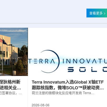
查看更多 >
涅狄格州新
Terra Innovatum入选Global X铀ETF
推进相关业务
跟踪核指数，微堆SOLO™获被动资金
，已签署协议，将
曝光
荷兰注册的微模块化反应堆开发商 Terra
新建一座工厂，
Innovatum Global N.V.(NASDAQ: NKLR)于2026
业务运营。该项
年8月3日开盘起纳入 Solactive 全球铀与核部件总
2026-08-06