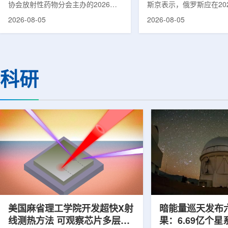
协会放射性药物分会主办的2026年
斯京表示，俄罗斯应在20
集团首席科学家刘蕴韬
放射性药物创新发展大会在山西省太
完成国产核磁共振成像仪
2026-08-05
2026-08-05
原市举行。作为中核集团核技术应用
作。米舒斯京在访问克孜
的核心平台，中国同辐股份有限公司
询诊断中心期间了解了相
(以下简称：中国同辐)在推动核医疗
察中心已安装的磁共振成
科技自立自强与普惠民生方面发挥着
他向俄罗斯卫生部长米哈
压舱石的作用。在大会间隙，中国同
什科询问国产设备研发情
科研
辐党委委员、总工程师、中核集团首
科表示，相关研发工作正
席科学家刘蕴韬接受记者专访时表
家原子能公司推进，并称
示，中国同辐将加快在建医药中心投
将在明年完成。米舒斯京
产运行，加快智慧核医学系统布局，
希望俄罗斯明年能够拥有
持续缩小城乡核医疗资源差距。同
核磁共振成像仪。该设备
时，以...
完...
美国麻省理工学院开发超快X射
暗能量巡天发布
线测热方法 可观察芯片多层结
果：6.69亿个