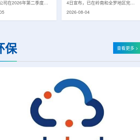
公司在2026年第二季度财
4日宣布，已在岭南和全罗地区完成
布前各业务板块的运营进
前列腺癌诊断用放射性药物
05
2026-08-04
表示，旗下PET实验室部门
ProstaSeek(活性成分：18F-
上半年有机收入较2025年同
plotupolastat)的供应链建设。该药
过50%。按照目前预期，该
物靶向前列腺特异性膜抗原
6年全年收入约为1400万美
(PSMA)，两地所有开展PET-CT检查
025年的600万美元。PET
并进行前列腺癌诊疗的三级综合医院
环保
通常与放射性药物制备、分
均已纳入其供应范围。据韩国卫生福
查看更多 >
核医学诊断应用密切相关。
利部国家癌症登记处数据，2023年
方面，ASP Isotopes
新增前列腺癌病例达22640例，占所
28和镱-176浓缩设施已进
有癌症病例的7.8%，是男性癌症发
产前的最后阶段，预计将在
病率排名第六位的疾病;伴随PSMA靶
半年交...
向治疗的日益普及，对前列腺癌治...