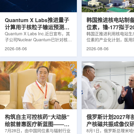
产，并在2031年开始全面量产。之
Dynamic Couch，以
后，韩国水力原子力还将扩大生产范
射治疗系统IDENTIFY
围至钴...
院表示，该院是韩国首...
Quantum X Labs推进量子
韩国推进核电站制
计算用于核粒子输运预测模
位素，镥-177拟于2
拟
Quantum X Labs Inc.近日宣布，其
业化生产
韩国正推进利用核电站生
子公司Nuclear Quantum已针对核工
位素的产业化计划，医用
业计算模拟中的一项瓶颈提出新方
镥-177(Lu-177)被列
2026-08-06
2026-08-06
案，尝试将量子计算引入核粒子输运
标产品。韩国水力与原子
预测，用于支持核医学系统设计等计
示，计划优先实现Lu-17
算密集型场景。据介绍，传统粒子输
产，后续还可能将产品范
运模拟在核医学系统设计中具有重要
钴-60、氚-3和氦-3等同位
作用，但往往需要大量计算资源，并
177是当前全球放射性药
伴随较长运行时间，影响研发和优化
用较广的治疗性放射性同
效率。Nuclear Quantum此次提出的
于前列腺癌、神经内分泌
技术，旨在把物理输运模型转化为量
相关放射性药物。此前，
子电路，使粒子传播和随机游走动力
Lu-177完全依赖进口。
学能够直接在量子计算框架中表示和
期约为6.6天，从生产、
模拟。...
制备和患者给药...
构筑自主可控核药“大动脉”
俄罗斯计划2027年
绘就普惠医疗新蓝图——专
产核磁共振成像仪
访中国同辐总工程师、中核
7月28日，由中国同位素与辐射行业
8月1日，俄罗斯总理米哈