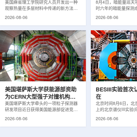
构热传递
美国麻省理工学院研究人员开发出一种
束宇宙加速膨胀
8月4日，暗能量巡天项
观察热量在多层材料中传递的新方法，
时六年的暗能量探测
可用于精确测量计算机芯片等电子器件
形成18篇相关论文，基于
2026-08-06
2026-08-06
内部的热流变化。相关研究成果已发表
年间获取的近30万张
于《自然通讯》。随着计算机芯片尺寸
6.69亿个星系、数千
不断缩小、功率密度持续提高，器件过
多颗超新星的信息，
热正成为限制性能提升的重要因素。传
膨胀和宇宙结构演化。
统热流测量方法在面对真实电子器件的
费米实验室制造了一台
多层结构时存在局限，例如常用的时域
像素数字相机DECa
热反射法难以区分不同材料层中的热传
于智利安第斯山脉的
输情况，红外成像等方法也难以在微小
会托洛洛山美洲际天
尺度上捕捉快速变化。为解决这一问
远镜上。(图片由Reida
题...
加速...
美国堪萨斯大学获能源部资助
BESIII实验首
为CERN大型强子对撞机构建
在
新一代探测器
美国堪萨斯大学牵头的一项粒子探测器
北京时间8月6日，北
研发项目近日获得美国能源部促进竞争
上的北京谱仪III实验(B
性研究的既定计划(DOE EPSCoR)资
在巴西举行的国际高能物
2026-08-06
2026-08-06
助。该项目资助金额为100万美元，将用
2026)上，以特别
于为欧洲核子研究中心(CERN)大型强子
经过15年的持续研究，
对撞机(LHC)上的紧凑型μ子螺线管实验
了证明胶球存在的完