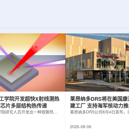
纪的胶球存在之
实验室和原子能公司有限公司(AECL)正
子色动力学理论提
式确立了合作关系。该学术合作计划将
表明一类全新物质
为参学院校提供进入国家级实验室基础
的物质的存在。原
设施、技术和专业知识的渠道，合作领
成，质子和中子又
域涵盖清洁能源、医疗健康、环境修复
间靠胶子传递强相
以及国家安全等多个方面。此次...
工学院开发超快X射线测热
莱昂纳多DRS将在美国康
察芯片多层结构热传递
建工厂 支持海军核动力
学院研究人员开发出一种观察热量
增长
莱昂纳多DRS公司8月4日宣布
传递的新方法，可用于精确测量计
在美国康涅狄格州布鲁克菲尔德
子器件内部的热流变化。相关研究
用于扩大并整合其海军电力系统
2026-08-06