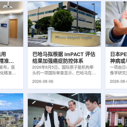
启用
巴哈马拟根据 imPACT 评估
日本P
体化精准放
结果加强癌症防控体系
神病或
日宣布，医
2026年8月5日，国际原子能机构牵
关
一项由日
一体化精准放
头的一项国际审查显示，巴哈马在加
像学研究
全面用于患
强癌症治疗服务方面具备进一步提升
次出现幻
2026-08-06
2026-08-
速图像采
空间。此次审查为该国改善癌症服务
成年人，
正和无标记
协调、缩短诊疗等待时间并提升患者
及其他神
治疗流程
治疗效果提出了路线图。巴哈马拿骚
常沉积。
射治疗的精
玛格丽特公主医院(图片：Pelow
病患者和
方案以
Media/Adobe Stock)这项 imPACT
者。研究
版本为基础，集
评估由国际原子能机构、世界卫生组
踪剂^11C
像系统
织/泛美卫生组织和国际癌症研究机
踪剂^18F
患者定位台
构共同开展，应巴哈马卫生与健康部
脑中的β-