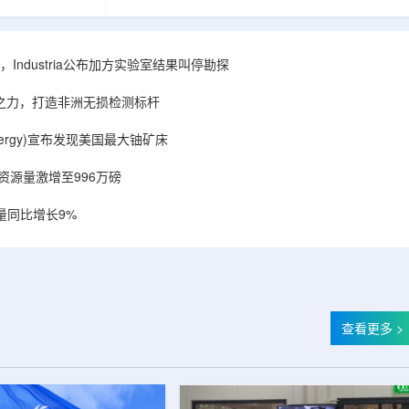
相关关键项目，
回报指数——该指数正是 Global X 铀ETF(NYSE
提供空间和基础
Arca: URA，资管超50亿美元)的跟踪基准，本次
施位于布鲁克菲
随 Solactive 定期再平衡生效。公司联合创始人兼
.1087万平方英
CEO Alessandro Petruzzi 称，这使被动/主题投
Industria公布加方实验室结果叫停勘探
布在康涅狄格州
资者可通过指数直接触达其 SOLO™ 微堆故事，
。该设施预计于
与 Cameco、Kazatomprom、Centrus、Oklo、
心之力，打造非洲无损检测标杆
租户装修工...
NuScale、X-energy、三菱重...
r Energy)宣布发现美国最大铀矿床
铀资源量激增至996万磅
量同比增长9%
查看更多 >