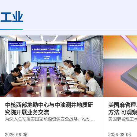
(CMS)设计和建造两台高亮度零度量能
困扰学术界近半个世
器(HL-ZDC)。该项目周期为四年，由堪
谜。该发现不仅为量
工业
萨斯大学物理与天文系教授迈克尔·默里
供了决定性验证，也
和堪萨斯大学杰出教授克里斯托夫·罗永
形态——纯由力构成
共同领导。其中，默里同时担任CMS高
子核由质子和中子组
亮度零度量能器升级项目负责人。...
由夸克组成。夸克之
互...
中核西部地勘中心与中油测井地质研
美国麻省理
究院开展业务交流
方法 可观
为深入贯彻落实国家能源资源安全战略，推动油
美国麻省理工
气测井与铀矿地质勘查技术互融互通，促进跨行
在多层材料中
业科研资源共享与关键技术联合攻关，近日，中
算机芯片等电
2026-08-06
2026-08-06