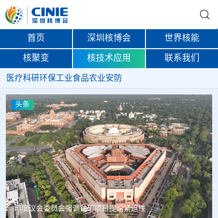
首页
深圳核博会
世界核能
核聚变
核技术应用
联系我们
医疗
科研
环保
工业
食品
农业
安防
头条
中核辐智正式设立 中国同辐持股90%打通核医疗全产业链