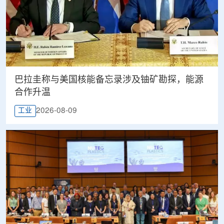
巴拉圭称与美国核能备忘录涉及铀矿勘探，能源
合作升温
2026-08-09
工业