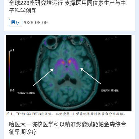
全球228座研究堆运行 支撑医用同位素生产与中
子科学创新
2026-08-09
医疗
哈医大一院核医学科以精准影像赋能帕金森综合
征早期诊疗