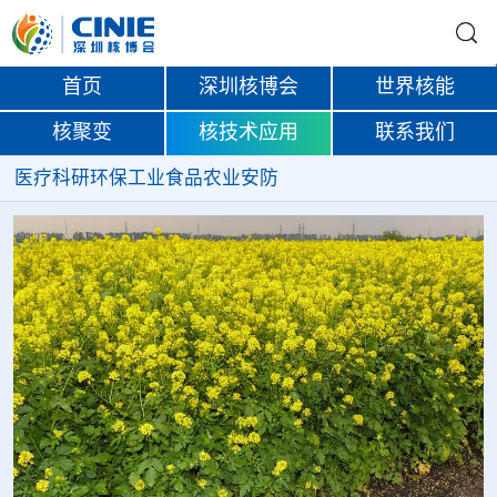
首页
深圳核博会
世界核能
核聚变
核技术应用
联系我们
医疗
科研
环保
工业
食品
农业
安防