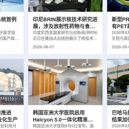
伤，并促进
一款特异性结合CAⅨ的肾癌小分子
慧核医学
介绍，目前
诊断核药，适用于疑似或确认转移性
发展模式
肾透明细胞癌(cl...
向全价值链
系统首例
印尼BRIN展示核技术研究进
新型P
展，涉及放射性药物与食品
有PE
离子医学技
辐照应用
印度尼西亚国家研究与创新局(BRIN)
境
2026年
的国产超导
近日在雅加达总统府展示了核技术研
生院与英
肥离子医学
究成果。BRIN局长阿里夫·萨特里亚
布，已建
2026-08-07
2026-08-
试者治疗。
表示，相关技术属于和平利用核能范
变的新型
旋质子放射
畴，应用方向不仅包括能源，也覆盖
验证正电子
例受试者为
粮食和健康等领域。在健康领域，
该方法可
导质子治疗
BRIN正在开发用于核医学的放射性
用，有望
研发的
药物。这类药物含有放射性物质，可
微环境的
，具有超大照
用于癌症诊断和治疗。阿里夫表示，
衰变的下
送能力。治
放射性药物研发对癌症识别和治疗具
临床PE
图像引导精
有重要意义。在食品领域，BRIN将
湮灭过程
、精准治
核技术用于食品保鲜，重点包括出口
累情况，
治疗控制软
水果的辐照处理。阿里夫介绍，一些
程度相关
进口国要...
堆推进
韩国亚洲大学医院启用
巴哈马拟
商业化生产
Halcyon 5.0一体化精准放
结果加
计划利用月
射治疗方案
韩国亚洲大学医院8月6日宣布，医
2026年