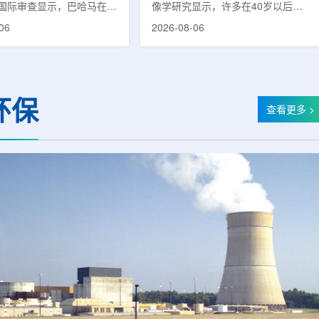
国际审查显示，巴哈马在加
像学研究显示，许多在40岁以后首
疗服务方面具备进一步提升
次出现幻觉、妄想等精神病性症状的
06
2026-08-06
次审查为该国改善癌症服务
成年人，大脑内存在与阿尔茨海默病
短诊疗等待时间并提升患者
及其他神经退行性疾病相关的蛋白异
提出了路线图。巴哈马拿骚
常沉积。研究纳入37名晚发性精神
主医院(图片：Pelow
病患者和47名年龄匹配的健康对照
dobe Stock)这项 imPACT
者。研究人员采用淀粉样蛋白PET示
环保
际原子能机构、世界卫生组
踪剂^11C-PiB，以及tau蛋白PET示
查看更多 >
卫生组织和国际癌症研究机
踪剂^18F-florzolotau，对受试者大
展，应巴哈马卫生与健康部
脑中的β-淀粉样蛋白和tau蛋白积累
，重点评估该国癌症防控能
情况进行评估。结果显示，晚发性精
需求。6月9日至11日，专
神病患者中，β-淀粉样蛋白阳性...