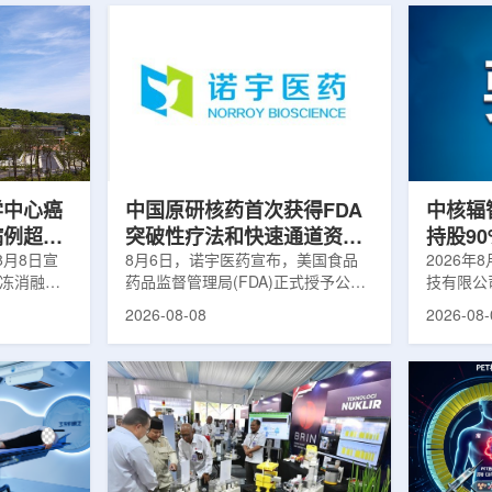
学中心癌
中国原研核药首次获得FDA
中核辐
病例超过
突破性疗法和快速通道资格
持股9
8月8日宣
双重认定
8月6日，诺宇医药宣布，美国食品
链
2026年
冷冻消融术
药品监督管理局(FDA)正式授予公司
技有限公
0例相关手
自主研发的68Ga-NYM096突破性疗
式设立。
2026-08-08
2026-08-
提供治疗。
法认定(Breakthrough Therapy
司(以下
瘤治疗方
Designation, BTD)及快速通道资格
江)科创
CT或超声
认定(Fast Track Designation,
创)共同
精准插入肿
FTD)。这是原研核药领域中国首个
90%，
氏度或更低
获得美国 FDA 突破性疗法认定、首
将承接中
细胞发生坏
个同时获得 FDA 突破性疗法与快速
务，锚定
有一定麻醉
通道双项认定的产品，创造了核药领
公司以智
患者疼痛，
域里程碑式突破。68Ga-NYM096是
体，打通