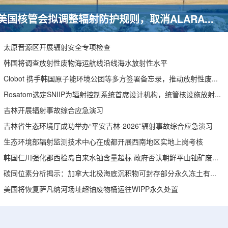
美国核管会拟调整辐射防护规则，取消ALARA要求引发安全争议
太原晋源区开展辐射安全专项检查
韩国将调查放射性废物海运航线沿线海水放射性水平
Clobot 携手韩国原子能环境公团等多方签署备忘录，推动放射性废物安全管理多机型机器人示范
Rosatom选定SNIIP为辐射控制系统首席设计机构，统管核设施放射仪表标准化与进口替代保障
吉林开展辐射事故综合应急演习
吉林省生态环境厅成功举办“平安吉林-2026”辐射事故综合应急演习
生态环境部辐射监测技术中心在成都开展西南地区实地上岗考核
韩国仁川强化郡西检岛自来水铀含量超标 政府否认朝鲜平山铀矿废水影响
碳同位素分析揭示：加拿大北极海底沉积物可封存部分永久冻土有机碳
美国将恢复萨凡纳河场址超铀废物桶运往WIPP永久处置