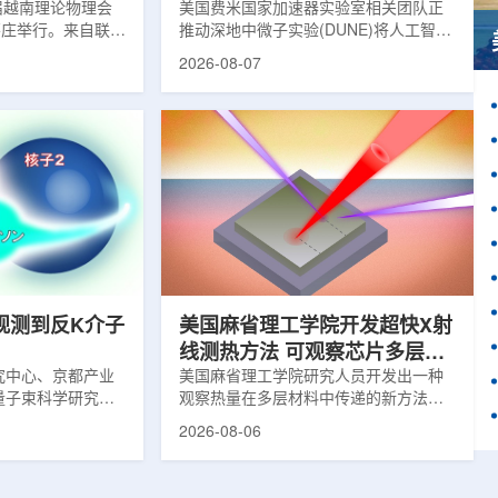
1届越南理论物理会
理能力
美国费米国家加速器实验室相关团队正
南芽庄举行。来自联合
推动深地中微子实验(DUNE)将人工智能
验室和信息技术实
和机器学习工具融入实验设计、探测器
2026-08-07
代表团参会，与越
运行与数据分析流程，以提升中微子相
国、巴基斯坦、俄
互作用识别、事件分类和探测器管理能
和日本等国家和地
力。DUNE位于长基线中微子设施，目
展交流。本届会议议
前已开始安装大型中微子探测器模块的
物理、凝聚态物理
结构元件。该实验由近探测器和远探测
物理前沿方向，同
器组成：近探测器位于费米实验室，远
物理、分子物理、
探测器设在南达科他州桑福德地下研究
、生物材料和生物
设施地下约1英里处。两个探测器都将采
广泛的议程...
用液氩时间投影室技术，用于记录中微
子...
观测到反K介子
美国麻省理工学院开发超快X射
线测热方法 可观察芯片多层结
究中心、京都产业
构热传递
美国麻省理工学院研究人员开发出一种
量子束科学研究中
观察热量在多层材料中传递的新方法，
大学、中国近代物
可用于精确测量计算机芯片等电子器件
2026-08-06
究所、京都大学、
内部的热流变化。相关研究成果已发表
拿大萨斯喀彻温大
于《自然通讯》。随着计算机芯片尺寸
成的
不断缩小、功率密度持续提高，器件过