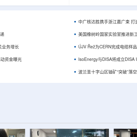
项目位于俄勒冈—内华达边境，按S-K
能及在Jharkhand、Rajasthan、C
cated资源3275万磅、inferred
建项目将产量翻倍，但委员会认
司已递交许可申请，计划打47个
——NPCIL未来十年装机大增，
.7万英尺的预可研钻探，待联邦与
将拉长进口燃料战略敏感期。目前
中广核达胜携手浙江嘉广束 打
工，预计2027年下半年完成预可
25GWe年需U3O8约5400吨，U
ukuskokon Professional
30%，须靠加速国产与多元化供
传递
美国橡树岭国家实验室推进新工
大与BBA USA、SLR I...
赖。委员会支持UCIL与NTPC
海外铀...
关业务增长
ÚJV Řež为CERN完成电缆
™获被动资金曝光
IsoEnergy与DISA将成立D
波兰圣十字山区铀矿“突破”落空，