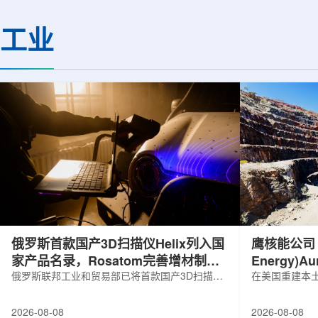
基础设施网络合作建设。该网络由大学
LEPS2/Solenoi
联合使用机构及联合使用、联合研究中
束实验观测到含有反
工业
心的同步辐射装置组成，定位为科研和
一成果为确认反K介
教育基础设施。新光束线的主要特点在
了新的实验证据，也
于，可在同一实验条件下同时使用硬X射
质和中性子星内部结
线和软X射线，完成过去需要分别开展的
索。研究团队在日本
观...
射设施SP...
俄罗斯首款国产3D扫描仪Helix列入国
鹰核能公司 (E
家产品名录，Rosatom完善增材制造
Energy)
技术链
俄罗斯联邦工业和贸易部已将首款国产3D扫描仪
研钻探
在美国重建本土
RangeVision Helix列入俄罗斯电子产品统一注册
Nuclear En
名录，以及经确认的俄罗斯制造工业产品名录。
measured+
2026-08-08
2026-08-08