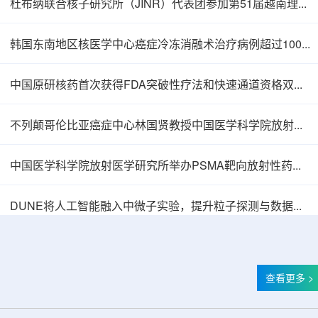
杜布纳联合核子研究所（JINR）代表团参加第51届越南理论物理会议
韩国东南地区核医学中心癌症冷冻消融术治疗病例超过100例
中国原研核药首次获得FDA突破性疗法和快速通道资格双重认定
不列颠哥伦比亚癌症中心林国贤教授中国医学科学院放射医学研究所开展学术交流
中国医学科学院放射医学研究所举办PSMA靶向放射性药物学术报告会
中核辐智正式设立 中国同辐持股90%打通核医
DUNE将人工智能融入中微子实验，提升粒子探测与数据处理能力
查看更多 >