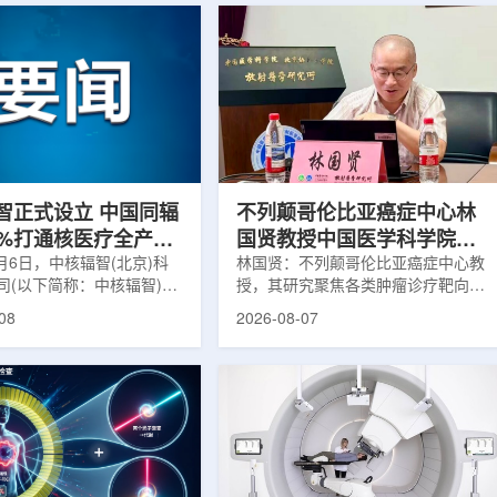
智正式设立 中国同辐
不列颠哥伦比亚癌症中心林
0%打通核医疗全产业
国贤教授中国医学科学院放
8月6日，中核辐智(北京)科
射医学研究所开展学术交流
林国贤：不列颠哥伦比亚癌症中心教
司(以下简称：中核辐智)正
授，其研究聚焦各类肿瘤诊疗靶向放
公司由中国同辐股份有限公
射性药物开发，迄今已主导/参与发
08
2026-08-07
简称：中国同辐)与中核(浙
表135余篇同行评议期刊论文，提交
有限公司(以下简称：中核浙
30余项放射性药物相关专利申请，
出资组建，中国同辐持股
完成自研7款放射性药物的临床转
中核浙创持股10%。中核辐智
化，用于多种肿瘤诊疗。报告会上，
国同辐核医学发展中心业
林国贤教授基于其团队多年的前沿探
智慧核医疗赛道深耕布局。
索，系统梳理了针对前列腺癌靶点
慧核医学物联系统为核心载
PSMA的核药相关研究进展：一是F-
核医疗全产业链条，构建智
18标记PSMA靶向PET显像剂的分子