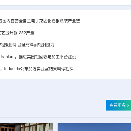
hhattisgarh新
安全和防护管理办法》第五十四条有关规定，现
为该时间表偏晚
将各省级生态环境主管部门报送的、已获得豁免
采矿集群若延期
备案证明文件的活动，以及活动中涉及的射线装
PHWR机组约
置、放射源或非密封放射性物质予以公告。随公
造国内首套全自主电子束固化卷钢涂装产业链
CIL仅能满足约
告发布的汇总表共列出66项备案记录，涉及山
应降低进口依
东、天津、上海、河北、四川、甘肃、安徽、河
艺提升锎-252产量
组建合资企业参股
南、辽宁等地相关单位。备案内容涵盖...
样品辐照测试 验证材料耐辐射能力
ISA Uranium，推进美国铀回收与加工平台建设
Industria公布加方实验室结果叫停勘探
查看更多 >