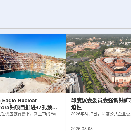
d合作组，首次利用光子
热正成为限制性能提升的重要因素。传
K介子的原子核。这
统热流测量方法在面对真实电子器件的
子原子核的存在提供
多层结构时存在局限，例如常用的时域
为理解高密度核物
热反射法难以区分不同材料层中的热传
构提供了重要线
输情况，红外成像等方法也难以在微小
兵库县大型同步辐
尺度上捕捉快速变化。为解决这一问
题...
agle Nuclear
印度议会委员会强调铀矿
Aurora铀项目推进47孔预可
迫性
铀供应链背景下，新上市的Eagle
2026年8月7日，印度公共企业
ergy Corp.凭借其号称全美最大常规
扩能进展的报告中指出，印度铀
indicated铀矿藏进入行业视野。其旗
需加速。DAE承诺UCIL到203
2026-08-08