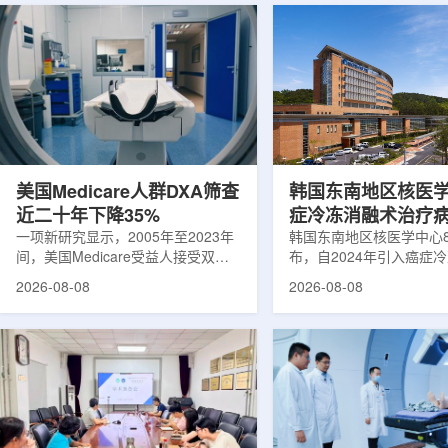
美国Medicare人群DXA筛查
韩国东南地区核医
近二十年下降35%
症冷冻消融术治疗
一项新研究显示，2005年至2023年
100例
韩国东南地区核医学中心
间，美国Medicare受益人接受双能X
布，自2024年引入癌症
射线吸收测定(DXA)检查的比例明显
以来，中心已完成超过10
2026-08-08
2026-08-08
下降，降幅达35%。DXA常用于骨密
术，共为104名癌症患者
度检测和骨质疏松相关筛查，研究结
冷冻消融术是一种微创肿
果提示，不同人群之间的筛查可及性
法。治疗过程中，医生在
差异正在扩大。研究人员分析了超过
成像引导下，将细治疗针
500万名Medicare受益人的理赔数
瘤部位，通过零下40摄
据。结果显示，DXA使用率从2005
的超低温冷冻病灶，使癌
年的每10万名受益人7255次，下降
死。由于低温冷冻本身具
至2023年的每10万名受益人4690
作用，该技术有助于减轻