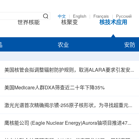
中文
|
English
|
Français
|
Русский
世界核能
核聚变
核技术应用
品
农业
安防
美国核管会拟调整辐射防护规则，取消ALARA要求引发安全争议
美国Medicare人群DXA筛查近二十年下降35%
激光光谱首次精确揭示镄-255原子核形状，为寻找超重元素提供新线索
鹰核能公司 (Eagle Nuclear Energy)Aurora铀项目推进47孔预可研钻探