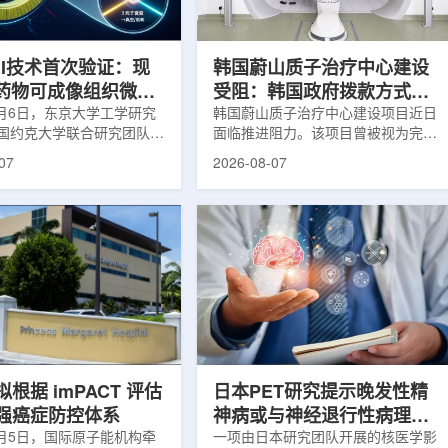
系统+核药+装备+服务协同
设计与临床优势;二是通过理性优化
，推动业务从单一产品供给
分子结构，大幅提高Lu-177标记治
整合...
疗性核药的肿瘤靶向性，...
RI技术首次验证：现
韩国蔚山质子治疗中心建设
T药物可成像组织微环
受阻：韩国政府拨款方式调
8月6日，东京大学工学研究
整影响项目推进
韩国蔚山质子治疗中心建设项目近日
国约克大学联合研究团队宣
面临推进阻力。该项目曾被视为完善
立一种利用正电子三光子衰
韩国东南部区域癌症治疗体系的关键
07
2026-08-07
几何成像原理，并首次成功
环节，但由于政府医疗财政支持方向
素比率成像(PRI)技术。
发生变化，单独获得大规模国家拨款
结合现有临床PET显像剂使
的难度明显上升。据蔚山市8月6日
为核医学影像提供观察组织
消息，蔚山市已于去年3月完成质子
新手段。利用正电子-3光子
治疗中心建设可行性研究及基本规划
一代核医学成像概念图目前
制定服务，并开始争取国家拨款。不
T扫描主要利用正电子双光子
过，韩国保健福祉部回复称，难以单
显示药物在体内的分布和积
独为蔚山市提供大型项目资金。此
但对组织缺氧等与疾病恶性
前，蔚山市曾计划通过建设质子治疗
的微环境信息捕捉有限。...
中心，构建癌症患者可在区域内完成
手术...
根据 imPACT 评估
日本PET研究提示晚发性精
强癌症防控体系
神病或与神经退行性病理相
8月5日，国际原子能机构牵
关
一项由日本研究团队开展的核医学影