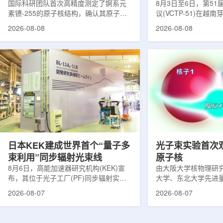
提供新线索
国际科研团队首次高精度测定了锕系元
南理论物理会议
8月3日至6日，第5
素镄-255的原子核结构，确认其原子核
议(VCTP-51)在越
呈明显的长椭球形，类似橄榄球。这项
核研究所理论物理实
2026-08-08
2026-08-08
研究发表于《物理评论快报》，由德国
验室的科研人员组成
美因茨约翰内斯·古腾堡大学、亥姆霍兹
南、德国、印度、中
美因茨研究所、瑞典哥德堡大学等18家
罗斯、台湾、菲律宾
机构合作完成。研究结果不仅修正了以
区的170余名学者开
往标准数据表中部分不合理的核性质数
题覆盖高能物理、核
值，也为现代原子核理论模型提供了关
和宇宙学等多个理论
键实验验证。镄是自然界中不存在的人
时涉及超越标准模型
工合成重元素，镄-255含有100个质子
量子光学与量子信息
和155个中子，实验获取极为困难。研究
分子等交叉研究领域。
团...
日本KEK建成世界首个“量子多
光子束实验首次
束利用”同步辐射光束线
原子核
8月6日，高能加速器研究机构(KEK)宣
由大阪大学核物理研
布，其位于光子工厂(PF)同步辐射实验
大学、东北大学先进
装置的BL-11A和BL-11B光束线已建成世
心、高丽大学、岐阜
2026-08-07
2026-08-07
界首个量子多束利用光束线，可实现硬X
理研究所、理化学研
射线与软X射线两束光束的同步利用。据
台湾中央研究院和加
介绍，BL-11A和BL-11B由同步辐射学术
学等机构研究人员组