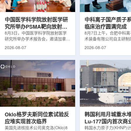
次。相关研究已发表于
减少对周围正常组织的损
《Osteoporosis International》。下
术后较快恢复。据该中心
降幅度在人群之间并不均衡。...
接受治疗的患者中，肝...
中国医学科学院放射医学研
中科离子国产质子
究所举办PSMA靶向放射性
临床治疗圆满完成
药物学术报告会
8月3日，中国医学科学院放射医学
8月7日上午，合肥中科
研究所举办学术报告会，邀请加拿大
术装备有限公司自主研制
温哥华不列颠哥伦比亚癌症中心林国
回旋质子治疗系统，在合
2026-08-07
2026-08-07
贤教授作题为《用于前列腺癌诊断与
中心完成首例临床试验受
治疗的前列腺特异性膜抗原靶向放射
这是国内首台国产超导回
性药物开发》的学术报告。报告会采
治疗系统的重要突破。本
取线上线下结合方式举行，放射所部
肺癌患者。试验所用的超
分科研人员和研究生参加。林国贤教
系统，搭载中科离子自主
授长期从事肿瘤诊疗靶向放射性药物
SC240超导回旋加速器
开发研究，已主导或参与发表135余
射野、360°全周束流配
篇同行评议期刊论文，提交30余项
疗全程依托多模融合4D
放射性药物相关专利申请，并完成7
准定位，能实现动态适配
款自研放射性药物的临床转化，应用
疗。设备运行平稳低噪，
于多...
件运...
Oklo格罗夫斯同位素试验反
韩国利用月城重水
应堆实现首次临界
Lu-177国内首次
美国先进核技术公司奥克洛(Oklo)8
韩国水力原子力(KHNP)