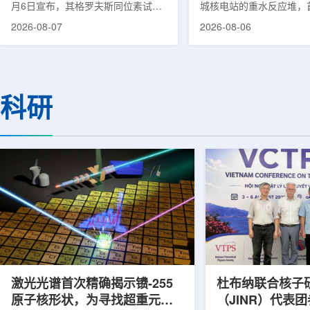
月6日宣布，其格罗夫斯同位素试验
城核电站的重水反应堆，
反应堆已在低功率状态下实现可控自
生产用于癌症治疗的放射
2026-08-07
2026-08-06
持核链式反应，达到首次临界。这一
镥-177(Lu-177)。目
进展距离该项目破土动工不到一年。
进口该原料，这给当地的
格罗夫斯同位素试验反应堆设施(图
企业如Cellbion和Futur
片：格罗夫斯)格罗夫斯低功率试验
了成本压力和供应不稳定
反应堆位于美国得克萨斯州洛克哈
内普遍认为国内生产将有
科研
特，是美国能源部反应堆试点计划下
元化的供应链并缩短运输
首个在私人土地上实现临界的反应
计划的首要目标是实现镥-
堆。根据奥克洛介绍，该设施从未开
化生产，预计在2028年
发土地起步建设，完成了土建开挖、
产，并在2031年开始全
工程建设、组件制造或采购、燃料配
后，韩国水力原子力还将
置及...
围至钴...
激光光谱首次精确揭示镄-255
杜布纳联合核子
原子核形状，为寻找超重元素
（JINR）代表