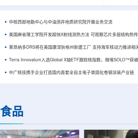
相关登记依据俄罗斯政府第878号和第719号决议
舰Aurora铀
完成。至此，Helix成为俄罗斯首款、也是目前唯
1300标准含indi
一被纳入上述国家注册名录的3D扫描仪。
498万磅。公
RangeVision Helix由俄罗斯国家原子能公司增材
孔、总进尺约2
中核西部地勘中心与中油测井地质研究院开展业务交流
制造合作伙伴RangeVision研发制造。自2025年
州审批通过后开
以来，该公司成为唯一纳入俄罗斯国家原子能公
研。技术端近期增补Y
美国麻省理工学院开发超快X射线测热方法 可观察芯片多层结构热
司增材制造生态系统的俄罗斯3D扫描...
Services，并扩
莱昂纳多DRS将在美国康涅狄格州新建工厂 支持海军核动力推进相
Terra Innovatum入选Global X铀ETF跟踪核指数，微堆SOLO
中广核技携手企业打造国内首套全自主电子束固化卷钢涂装产业链
食品