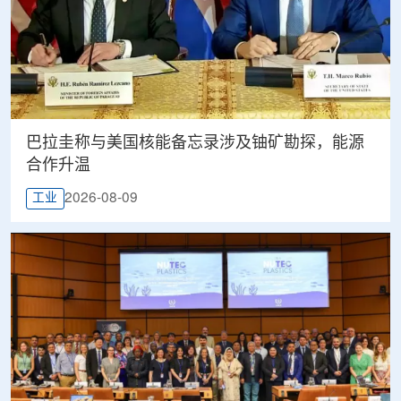
巴拉圭称与美国核能备忘录涉及铀矿勘探，能源
合作升温
2026-08-09
工业