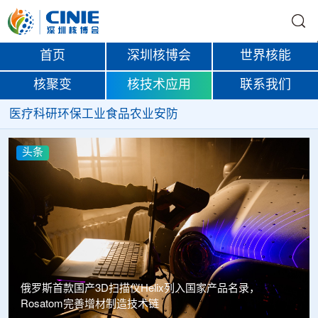
首页
深圳核博会
世界核能
核聚变
核技术应用
联系我们
医疗
科研
环保
工业
食品
农业
安防
头条
俄罗斯首款国产3D扫描仪Helix列入国家产品名录，
Rosatom完善增材制造技术链