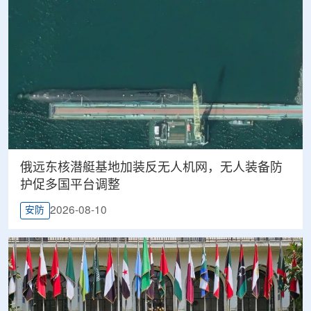
俄远东核潜艇基地加装反无人机网，无人装备防
护促多国平台调整
2026-08-10
安防