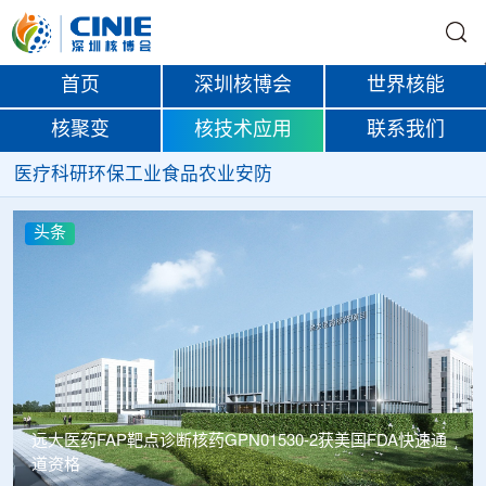
首页
深圳核博会
世界核能
核聚变
核技术应用
联系我们
医疗
科研
环保
工业
食品
农业
安防
头条
远大医药FAP靶点诊断核药GPN01530-2获美国FDA快速通
道资格