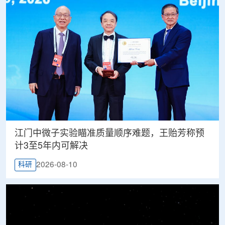
江门中微子实验瞄准质量顺序难题，王贻芳称预
计3至5年内可解决
2026-08-10
科研