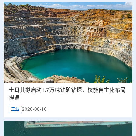
土耳其拟启动1.7万吨铀矿钻探，核能自主化布局
提速
2026-08-10
工业