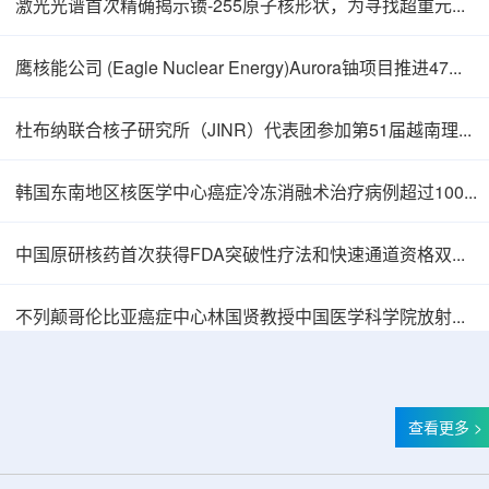
激光光谱首次精确揭示镄-255原子核形状，为寻找超重元素提供新线索
鹰核能公司 (Eagle Nuclear Energy)Aurora铀项目推进47孔预可研钻探
杜布纳联合核子研究所（JINR）代表团参加第51届越南理论物理会议
韩国东南地区核医学中心癌症冷冻消融术治疗病例超过100例
中国原研核药首次获得FDA突破性疗法和快速通道资格双重认定
中核辐智正式设立 中国同辐持股90%打通核医
不列颠哥伦比亚癌症中心林国贤教授中国医学科学院放射医学研究所开展学术交流
查看更多 >