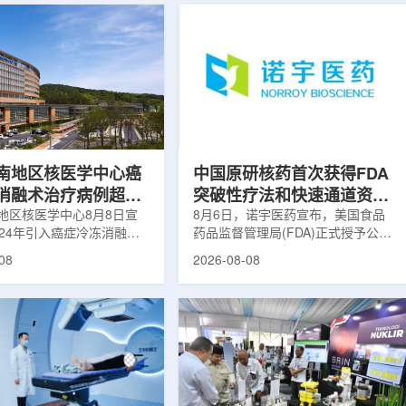
南地区核医学中心癌
中国原研核药首次获得FDA
消融术治疗病例超过
突破性疗法和快速通道资格
地区核医学中心8月8日宣
双重认定
8月6日，诺宇医药宣布，美国食品
024年引入癌症冷冻消融术
药品监督管理局(FDA)正式授予公司
心已完成超过100例相关手
自主研发的68Ga-NYM096突破性疗
08
2026-08-08
104名癌症患者提供治疗。
法认定(Breakthrough Therapy
术是一种微创肿瘤治疗方
Designation, BTD)及快速通道资格
过程中，医生在CT或超声
认定(Fast Track Designation,
下，将细治疗针精准插入肿
FTD)。这是原研核药领域中国首个
通过零下40摄氏度或更低
获得美国 FDA 突破性疗法认定、首
冷冻病灶，使癌细胞发生坏
个同时获得 FDA 突破性疗法与快速
低温冷冻本身具有一定麻醉
通道双项认定的产品，创造了核药领
技术有助于减轻患者疼痛，
域里程碑式突破。68Ga-NYM096是