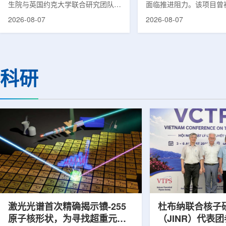
生院与英国约克大学联合研究团队宣
面临推进阻力。该项目曾
布，已建立一种利用正电子三光子衰
韩国东南部区域癌症治疗
2026-08-07
2026-08-07
变的新型几何成像原理，并首次成功
环节，但由于政府医疗财
验证正电子素比率成像(PRI)技术。
发生变化，单独获得大规
该方法可结合现有临床PET显像剂使
的难度明显上升。据蔚山
用，有望为核医学影像提供观察组织
消息，蔚山市已于去年3
微环境的新手段。利用正电子-3光子
治疗中心建设可行性研究
科研
衰变的下一代核医学成像概念图目前
制定服务，并开始争取国
临床PET扫描主要利用正电子双光子
过，韩国保健福祉部回复
湮灭过程显示药物在体内的分布和积
独为蔚山市提供大型项目
累情况，但对组织缺氧等与疾病恶性
前，蔚山市曾计划通过建
程度相关的微环境信息捕捉有限。...
中心，构建癌症患者可在
手术...
激光光谱首次精确揭示镄-255
杜布纳联合核子
原子核形状，为寻找超重元素
（JINR）代表