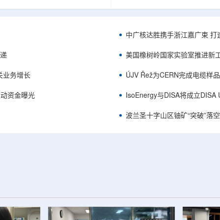
项目位于俄勒冈—内华达边境，按S-K
能及在Jharkhand、Rajasthan、C
cated资源3275万磅、inferred
建项目将产量翻倍，但委员会认
司已递交许可申请，计划打47个
——NPCIL未来十年装机大增，
.7万英尺的预可研钻探，待联邦与
将拉长进口燃料战略敏感期。目前
中广核达胜携手浙江嘉广束 打
工，预计2027年下半年完成预可
25GWe年需U3O8约5400吨，U
ukuskokon Professional
30%，须靠加速国产与多元化供
传递
美国橡树岭国家实验室推进新工
大与BBA USA、SLR I...
赖。委员会支持UCIL与NTPC
海外铀...
关业务增长
ÚJV Řež为CERN完成电缆
™获被动资金曝光
IsoEnergy与DISA将成立D
波兰圣十字山区铀矿“突破”落空，