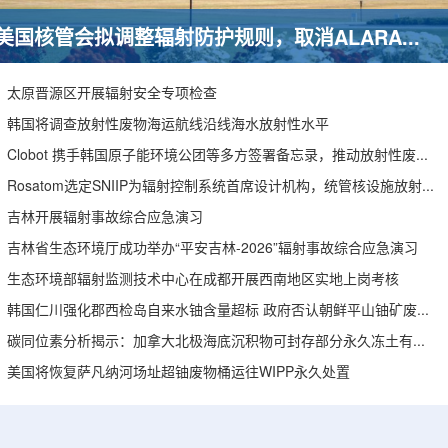
美国核管会拟调整辐射防护规则，取消ALARA要求引发安全争议
太原晋源区开展辐射安全专项检查
韩国将调查放射性废物海运航线沿线海水放射性水平
Clobot 携手韩国原子能环境公团等多方签署备忘录，推动放射性废物安全管理多机型机器人示范
Rosatom选定SNIIP为辐射控制系统首席设计机构，统管核设施放射仪表标准化与进口替代保障
吉林开展辐射事故综合应急演习
吉林省生态环境厅成功举办“平安吉林-2026”辐射事故综合应急演习
生态环境部辐射监测技术中心在成都开展西南地区实地上岗考核
韩国仁川强化郡西检岛自来水铀含量超标 政府否认朝鲜平山铀矿废水影响
碳同位素分析揭示：加拿大北极海底沉积物可封存部分永久冻土有机碳
美国将恢复萨凡纳河场址超铀废物桶运往WIPP永久处置