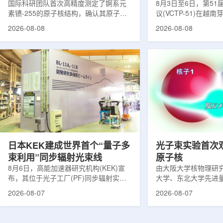
提供新线索
国际科研团队首次高精度测定了锕系元
南理论物理会议
8月3日至6日，第5
素镄-255的原子核结构，确认其原子核
议(VCTP-51)在越
呈明显的长椭球形，类似橄榄球。这项
核研究所理论物理实
2026-08-08
2026-08-08
研究发表于《物理评论快报》，由德国
验室的科研人员组成
美因茨约翰内斯·古腾堡大学、亥姆霍兹
南、德国、印度、中
美因茨研究所、瑞典哥德堡大学等18家
罗斯、台湾、菲律宾
机构合作完成。研究结果不仅修正了以
区的170余名学者开
往标准数据表中部分不合理的核性质数
题覆盖高能物理、核
值，也为现代原子核理论模型提供了关
和宇宙学等多个理论
键实验验证。镄是自然界中不存在的人
时涉及超越标准模型
工合成重元素，镄-255含有100个质子
量子光学与量子信息
和155个中子，实验获取极为困难。研究
分子等交叉研究领域。
团...
日本KEK建成世界首个“量子多
光子束实验首次
束利用”同步辐射光束线
原子核
8月6日，高能加速器研究机构(KEK)宣
由大阪大学核物理研
布，其位于光子工厂(PF)同步辐射实验
大学、东北大学先进
装置的BL-11A和BL-11B光束线已建成世
心、高丽大学、岐阜
2026-08-07
2026-08-07
界首个量子多束利用光束线，可实现硬X
理研究所、理化学研
射线与软X射线两束光束的同步利用。据
台湾中央研究院和加
介绍，BL-11A和BL-11B由同步辐射学术
学等机构研究人员组