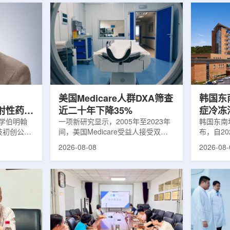
美国Medicare人群DXA筛查
韩国东
出放射性药物
近二十年下降35%
症冷冻
大学伯明翰
一项新研究显示，2005年至2023年
100例
韩国东南
科技初创公司
间，美国Medicare受益人接受双能X
布，自2
字化平台
射线吸收测定(DXA)检查的比例明显
以来，中
2026-08-08
2026-08-
助接受放射性
下降，降幅达35%。DXA常用于骨密
术，共为
院后理解并
度检测和骨质疏松相关筛查，研究结
冷冻消融
性药物疗法
果提示，不同人群之间的筛查可及性
法。治疗
癌细胞，在
差异正在扩大。研究人员分析了超过
成像引导
伤的同时发
500万名Medicare受益人的理赔数
瘤部位，
应用范围扩
据。结果显示，DXA使用率从2005
的超低温
要阅读并执
年的每10万名受益人7255次，下降
死。由于
这对部分患
至2023年的每10万名受益人4690
作用，该