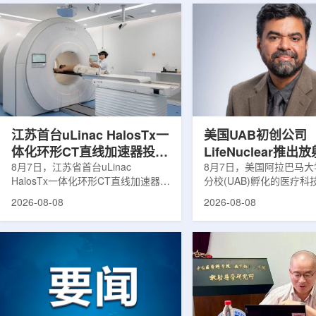
江苏首台uLinac HalosTx一
美国UAB初创公司
体化环形CT直线加速器投入
LifeNuclear推
临床
8月7日，江苏省首台uLinac
治疗安全指导平台
8月7日，美国阿拉巴马
HalosTx一体化环形CT直线加速器在
分校(UAB)孵化的医疗
TheraGuide
南京医科大学第三附属医院(常州二
LifeNuclear宣布推出数
2026-08-08
2026-08-08
院)正式投入临床应用。该设备将诊
TheraGuide，用于帮
断级CT与环形加速器集成于同一平
药物癌症治疗的患者在出
台，推动区域肿瘤放射治疗由传统分
遵循辐射安全指导。放射
步定位向同台实时模式转变。放射治
通过使用放射性药物靶向
疗是肿瘤治疗的重要方式之一。传统
尽量减少周围健康组织损
分体式放疗流程中，患者通常需要在
挥治疗作用。随着该疗法
CT室与治疗室之间转运，治疗计划
大，患者在治疗后通常需
也多依据此前采集的静态影像制定。
行较为复杂的书面说明，