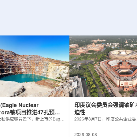
d合作组，首次利用光子
热正成为限制性能提升的重要因素。传
K介子的原子核。这
统热流测量方法在面对真实电子器件的
子原子核的存在提供
多层结构时存在局限，例如常用的时域
为理解高密度核物
热反射法难以区分不同材料层中的热传
构提供了重要线
输情况，红外成像等方法也难以在微小
兵库县大型同步辐
尺度上捕捉快速变化。为解决这一问
题...
agle Nuclear
印度议会委员会强调铀矿
Aurora铀项目推进47孔预可
迫性
铀供应链背景下，新上市的Eagle
2026年8月7日，印度公共企业
ergy Corp.凭借其号称全美最大常规
扩能进展的报告中指出，印度铀
indicated铀矿藏进入行业视野。其旗
需加速。DAE承诺UCIL到203
2026-08-08