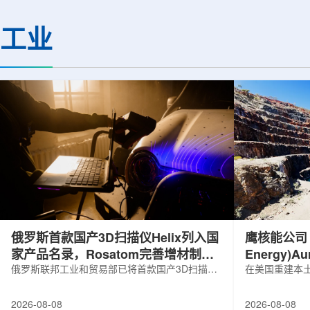
基础设施网络合作建设。该网络由大学
LEPS2/Solenoi
联合使用机构及联合使用、联合研究中
束实验观测到含有反
工业
心的同步辐射装置组成，定位为科研和
一成果为确认反K介
教育基础设施。新光束线的主要特点在
了新的实验证据，也
于，可在同一实验条件下同时使用硬X射
质和中性子星内部结
线和软X射线，完成过去需要分别开展的
索。研究团队在日本
观...
射设施SP...
俄罗斯首款国产3D扫描仪Helix列入国
鹰核能公司 (E
家产品名录，Rosatom完善增材制造
Energy)
技术链
俄罗斯联邦工业和贸易部已将首款国产3D扫描仪
研钻探
在美国重建本土
RangeVision Helix列入俄罗斯电子产品统一注册
Nuclear En
名录，以及经确认的俄罗斯制造工业产品名录。
measured+
2026-08-08
2026-08-08