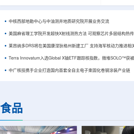
相关登记依据俄罗斯政府第878号和第719号决议
舰Aurora铀
完成。至此，Helix成为俄罗斯首款、也是目前唯
1300标准含indi
一被纳入上述国家注册名录的3D扫描仪。
498万磅。公
RangeVision Helix由俄罗斯国家原子能公司增材
孔、总进尺约2
中核西部地勘中心与中油测井地质研究院开展业务交流
制造合作伙伴RangeVision研发制造。自2025年
州审批通过后开
以来，该公司成为唯一纳入俄罗斯国家原子能公
研。技术端近期增补Y
美国麻省理工学院开发超快X射线测热方法 可观察芯片多层结构热
司增材制造生态系统的俄罗斯3D扫描...
Services，并扩
莱昂纳多DRS将在美国康涅狄格州新建工厂 支持海军核动力推进相
Terra Innovatum入选Global X铀ETF跟踪核指数，微堆SOLO
中广核技携手企业打造国内首套全自主电子束固化卷钢涂装产业链
食品