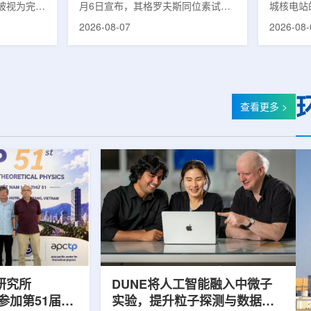
被视为完善
月6日宣布，其格罗夫斯同位素试验
城核电站
体系的关键
反应堆已在低功率状态下实现可控自
生产用于
2026-08-07
2026-08-
政支持方向
持核链式反应，达到首次临界。这一
镥-177
模国家拨款
进展距离该项目破土动工不到一年。
进口该原
市8月6日
格罗夫斯同位素试验反应堆设施(图
企业如Cel
月完成质子
片：格罗夫斯)格罗夫斯低功率试验
了成本压
及基本规划
反应堆位于美国得克萨斯州洛克哈
内普遍认
家拨款。不
特，是美国能源部反应堆试点计划下
元化的供
查看更多 >
称，难以单
首个在私人土地上实现临界的反应
计划的首
资金。此
堆。根据奥克洛介绍，该设施从未开
化生产，
设质子治疗
发土地起步建设，完成了土建开挖、
产，并在
区域内完成
工程建设、组件制造或采购、燃料配
后，韩国
置及...
围至钴...
研究所
DUNE将人工智能融入中微子
团参加第51届越
实验，提升粒子探测与数据处