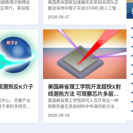
1届越南理论物理会
理能力
美国费米国家加速器实验室相关团队正
南芽庄举行。来自联合
推动深地中微子实验(DUNE)将人工智能
验室和信息技术实
和机器学习工具融入实验设计、探测器
2026-08-07
代表团参会，与越
运行与数据分析流程，以提升中微子相
国、巴基斯坦、俄
互作用识别、事件分类和探测器管理能
和日本等国家和地
力。DUNE位于长基线中微子设施，目
展交流。本届会议议
前已开始安装大型中微子探测器模块的
物理、凝聚态物理
结构元件。该实验由近探测器和远探测
物理前沿方向，同
器组成：近探测器位于费米实验室，远
物理、分子物理、
探测器设在南达科他州桑福德地下研究
、生物材料和生物
设施地下约1英里处。两个探测器都将采
广泛的议程...
用液氩时间投影室技术，用于记录中微
子...
观测到反K介子
美国麻省理工学院开发超快X射
线测热方法 可观察芯片多层结
究中心、京都产业
构热传递
美国麻省理工学院研究人员开发出一种
量子束科学研究中
观察热量在多层材料中传递的新方法，
大学、中国近代物
可用于精确测量计算机芯片等电子器件
2026-08-06
究所、京都大学、
内部的热流变化。相关研究成果已发表
拿大萨斯喀彻温大
于《自然通讯》。随着计算机芯片尺寸
成的
不断缩小、功率密度持续提高，器件过