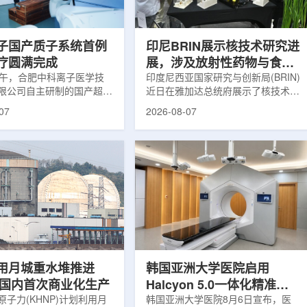
围正常组织的损伤，并促进
一款特异性结合CAⅨ的肾癌小分子
恢复。据该中心介绍，目前
诊断核药，适用于疑似或确认转移性
患者中，肝...
肾透明细胞癌(cl...
子国产质子系统首例
印尼BRIN展示核技术研究进
疗圆满完成
展，涉及放射性药物与食品
上午，合肥中科离子医学技
辐照应用
印度尼西亚国家研究与创新局(BRIN)
限公司自主研制的国产超导
近日在雅加达总统府展示了核技术研
治疗系统，在合肥离子医学
究成果。BRIN局长阿里夫·萨特里亚
07
2026-08-07
首例临床试验受试者治疗。
表示，相关技术属于和平利用核能范
首台国产超导回旋质子放射
畴，应用方向不仅包括能源，也覆盖
的重要突破。本例受试者为
粮食和健康等领域。在健康领域，
。试验所用的超导质子治疗
BRIN正在开发用于核医学的放射性
载中科离子自主研发的
药物。这类药物含有放射性物质，可
0超导回旋加速器，具有超大照
用于癌症诊断和治疗。阿里夫表示，
60°全周束流配送能力。治
放射性药物研发对癌症识别和治疗具
托多模融合4D图像引导精
有重要意义。在食品领域，BRIN将
能实现动态适配、精准治
核技术用于食品保鲜，重点包括出口
运行平稳低噪，治疗控制软
水果的辐照处理。阿里夫介绍，一些
进口国要...
用月城重水堆推进
韩国亚洲大学医院启用
77国内首次商业化生产
Halcyon 5.0一体化精准放
子力(KHNP)计划利用月
射治疗方案
韩国亚洲大学医院8月6日宣布，医