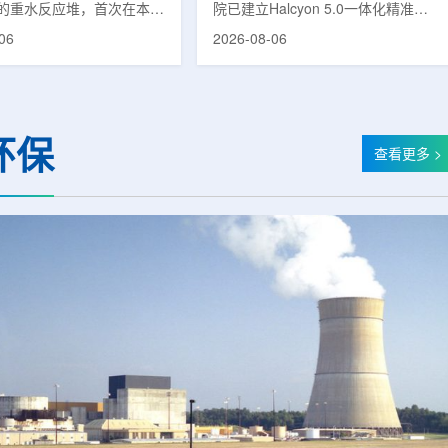
的重水反应堆，首次在本土
院已建立Halcyon 5.0一体化精准放
癌症治疗的放射性同位素
射治疗解决方案，并开始全面用于患
06
2026-08-06
(Lu-177)。目前韩国完全依赖
者治疗。该系统将高清高速图像采
料，这给当地的放射性药物
集、六自由度患者位置校正和无标记
lbion和FutureChem带来
实时运动管理整合到同一治疗流程
力和供应不稳定因素。行业
中，用于提升图像引导放射治疗的精
为国内生产将有助于构建多
准度和安全性。此次实施方案以
环保
应链并缩短运输时间。此次
Halcyon系统软件5.0版本为基础，集
查看更多 >
要目标是实现镥-177的商业
成高分辨率锥形束CT成像系统
预计在2028年进行试生
HyperSight、六自由度患者定位台
2031年开始全面量产。之
Dynamic Couch，以及表面引导放
水力原子力还将扩大生产范
射治疗系统IDENTIFY。亚洲大学医
院表示，该院是韩国首...