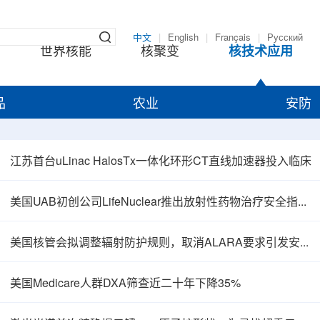
中文
|
English
|
Français
|
Русский
世界核能
核聚变
核技术应用
品
农业
安防
江苏首台uLinac HalosTx一体化环形CT直线加速器投入临床
美国UAB初创公司LifeNuclear推出放射性药物治疗安全指导平台TheraGuide
美国核管会拟调整辐射防护规则，取消ALARA要求引发安全争议
美国Medicare人群DXA筛查近二十年下降35%