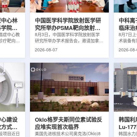
解和操作难
次。相关研究已发表于
减少对周
lear由
《Osteoporosis International》。下
术后较快
降幅度在人群之间并不均衡。...
接受治疗的
症中心林
中国医学科学院放射医学研
中科离
科学院放
究所举办PSMA靶向放射性
临床治
学术交流
癌症中心教
药物学术报告会
8月3日，中国医学科学院放射医学
8月7日
诊疗靶向放
研究所举办学术报告会，邀请加拿大
术装备有
导/参与发
温哥华不列颠哥伦比亚癌症中心林国
回旋质子
2026-08-07
2026-08-
论文，提交
贤教授作题为《用于前列腺癌诊断与
中心完成
专利申请，
治疗的前列腺特异性膜抗原靶向放射
这是国内
的临床转
性药物开发》的学术报告。报告会采
治疗系统
报告会上，
取线上线下结合方式举行，放射所部
肺癌患者
年的前沿探
分科研人员和研究生参加。林国贤教
系统，搭
腺癌靶点
授长期从事肿瘤诊疗靶向放射性药物
SC24
展：一是F-
开发研究，已主导或参与发表135余
射野、3
显像剂的分子
篇同行评议期刊论文，提交30余项
疗全程依
过理性优化
放射性药物相关专利申请，并完成7
准定位，
77标记治
款自研放射性药物的临床转化，应用
疗。设备
.
于多...
件运...
中心建设
Oklo格罗夫斯同位素试验反
韩国利
款方式调
应堆实现首次临界
Lu-1
设项目近日
美国先进核技术公司奥克洛(Oklo)8
韩国水力原