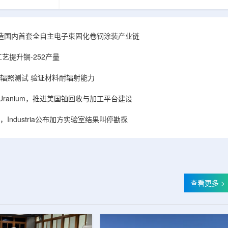
hhattisgarh新
安全和防护管理办法》第五十四条有关规定，现
为该时间表偏晚
将各省级生态环境主管部门报送的、已获得豁免
采矿集群若延期
备案证明文件的活动，以及活动中涉及的射线装
PHWR机组约
置、放射源或非密封放射性物质予以公告。随公
造国内首套全自主电子束固化卷钢涂装产业链
CIL仅能满足约
告发布的汇总表共列出66项备案记录，涉及山
应降低进口依
东、天津、上海、河北、四川、甘肃、安徽、河
艺提升锎-252产量
组建合资企业参股
南、辽宁等地相关单位。备案内容涵盖...
样品辐照测试 验证材料耐辐射能力
ISA Uranium，推进美国铀回收与加工平台建设
Industria公布加方实验室结果叫停勘探
查看更多 >