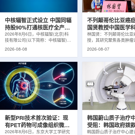
在肿瘤退缩、患者体重变化等情况
者和护理人员而言存在理
下，既往影像可能难以完全反映治疗
度。雷莫·乔治博士LifeNuc
当天的实际...
UAB...
中核辐智正式设立 中国同辐
不列颠哥伦比亚癌
持股90%打通核医疗全产业
国贤教授中国医学
链
2026年8月6日，中核辐智(北京)科
射医学研究所开展
林国贤：不列颠哥伦比亚
技有限公司(以下简称：中核辐智)正
授，其研究聚焦各类肿瘤
式设立。公司由中国同辐股份有限公
射性药物开发，迄今已主
2026-08-08
2026-08-07
司(以下简称：中国同辐)与中核(浙
表135余篇同行评议期刊
江)科创有限公司(以下简称：中核浙
30余项放射性药物相关
创)共同出资组建，中国同辐持股
完成自研7款放射性药物
90%，中核浙创持股10%。中核辐智
化，用于多种肿瘤诊疗。
将承接中国同辐核医学发展中心业
林国贤教授基于其团队多
务，锚定智慧核医疗赛道深耕布局。
索，系统梳理了针对前列
公司以智慧核医学物联系统为核心载
PSMA的核药相关研究进
体，打通核医疗全产业链条，构建智
18标记PSMA靶向PET
慧核医学系统+核药+装备+服务协同
设计与临床优势;二是通
发展模式，推动业务从单一产品供给
分子结构，大幅提高Lu-1
向全价值链整合...
疗性核药的肿瘤靶向性，..
新型PRI技术首次验证：现
韩国蔚山质子治疗
有PET药物可成像组织微环
受阻：韩国政府拨
境
2026年8月6日，东京大学工学研究
整影响项目推进
韩国蔚山质子治疗中心建