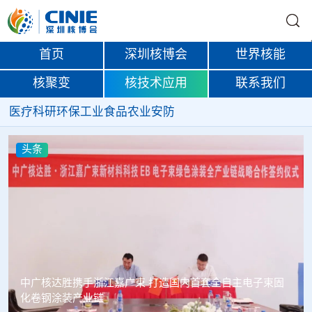
首页
深圳核博会
世界核能
核聚变
核技术应用
联系我们
医疗
科研
环保
工业
食品
农业
安防
头条
塞内加尔寻求利用核能提升农业生产力