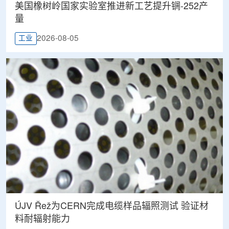
美国橡树岭国家实验室推进新工艺提升锎-252产
量
2026-08-05
工业
ÚJV Řež为CERN完成电缆样品辐照测试 验证材
料耐辐射能力