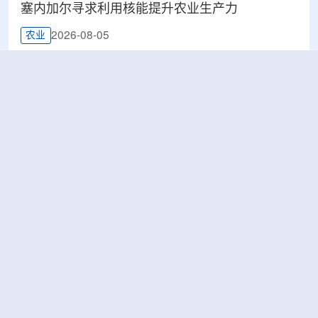
塞内加尔寻求利用核能提升农业生产力
2026-08-05
农业
鹰核能公司 (Eagle Nuclear Energy)宣布发现美国
最大铀矿床
2026-08-05
工业