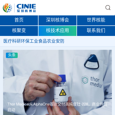
首页
深圳核博会
世界核能
核聚变
核技术应用
联系我们
医疗
科研
环保
工业
食品
农业
安防
头条
中广核达胜携手浙江嘉广束 打造国内首套全自主电子束固
化卷钢涂装产业链