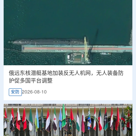
俄远东核潜艇基地加装反无人机网，无人装备防
护促多国平台调整
2026-08-10
安防