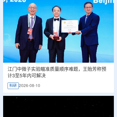
江门中微子实验瞄准质量顺序难题，王贻芳称预
计3至5年内可解决
2026-08-10
科研