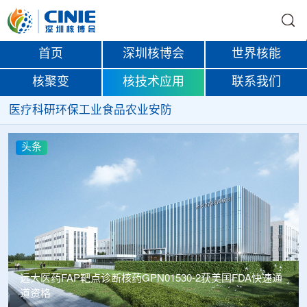
首页
深圳核博会
世界核能
核聚变
核技术应用
联系我们
医疗
科研
环保
工业
食品
农业
安防
头条
远大医药FAP靶点诊断核药GPN01530-2获美国FDA快速通
道资格