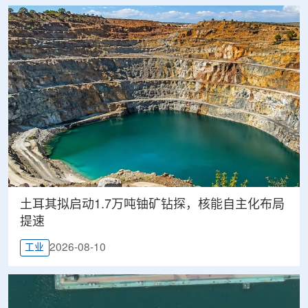
土耳其拟启动1.7万吨铀矿钻探，核能自主化布局
提速
2026-08-10
工业